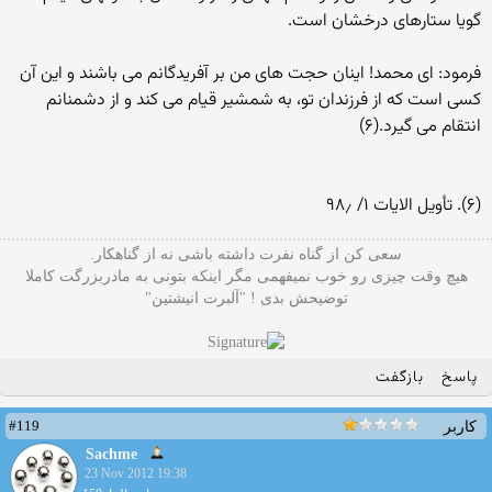
گویا ستاره‏اى درخشان است.
فرمود: اى محمد! اینان حجت‏ هاى من بر آفریدگانم مى‏ باشند و این آن
کسى است که از فرزندان تو، به شمشیر قیام مى‏ کند و از دشمنانم
انتقام مى‏ گیرد.(۶)
(۶). تأویل الایات ۱/ ۹۸٫
سعی کن از گناه نفرت داشته باشی نه از گناهکار.
هیچ وقت چیزی رو خوب نمیفهمی مگر اینکه بتونی به مادربزرگت کاملا
توضیحش بدی ! "آلبرت انیشتین"
پاسخ
بازگفت
#119
کاربر
Sachme
23 Nov 2012 19:38