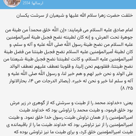
ارسالها: 2554
خلقت حضرت زهرا سلام الله علیها و شیعیان از سرشت یکسان
امام صادق علیه‏ السلام مى‏ فرمایند: «إن اللَّه خلق محمداً من طینة من
جوهرة تحت العرش، و إنه کان لطینته نضح فجبل طینة أمیرالمؤمنین
علیه ‏السلام من نضح طینة رسول‏ اللَّه صلى اللَّه علیه و آله و سلم، و
کان لطینة أمیرالمؤمنین علیه‏ السلام نضح فجبل طینتنا من فضل طینة
أمیرالمؤمنین علیه‏ السلام، و کانت لطینتنا نضح فجبل طینة شیعتنا من
نضح طینتنا، فقلوبهم تحن إلینا، و قلوبنا تعطف علیهم تعطف الوالد
على الولد و نحن خیر لهم و هم خیر لنا، و رسول‏ اللَّه صلى اللَّه علیه و
آله و سلم لنا خیر و نحن له خیر». (بصائر الدرجات ص ۱۴، بحارالانوار
۲۵/ ۸)
یعنى: «خداوند محمد را از طینت و سرشتى که از گوهرى در زیر عرش
بود خلق فرمود، و طینت محمد را تراوشى بود که خداوند طینت
امیرالمؤمنین را از همان تراوش طینت رسول خدا خلق نمود. و طینت
امیرالمؤمنین را از نیز تراوشى بود که خداوند طینت ما را از باقیمانده‏ ى
طینت امیرالمؤمنین خلق کرد، و براى طینت ما نیز تراوشى بوده که