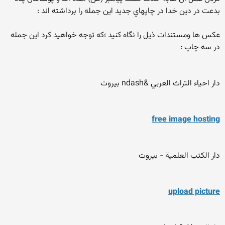
بدعت در دین خدا در چاپهاي جديد اين جمله را برداشته اند :
عكس ها ومستندات ذيل را نگاه كنيد ؛كه توجه خواهيد كرد اين جمله
در سه چاپ :
دار احياء التراث العربي &ndash بيروت
free image hosting
دار الكتب العلمية - بيروت
upload picture