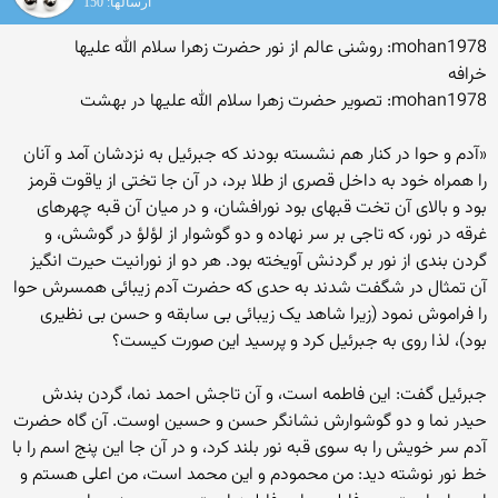
ارسالها: 150
mohan1978: روشنى عالم از نور حضرت زهرا سلام الله علیها
خرافه
mohan1978: تصویر حضرت زهرا سلام الله علیها در بهشت
«آدم و حوا در کنار هم نشسته بودند که جبرئیل به نزدشان آمد و آنان
را همراه خود به داخل قصرى از طلا برد، در آن جا تختى از یاقوت قرمز
بود و بالاى آن تخت قبه‏اى بود نورافشان، و در میان آن قبه چهره‏اى
غرقه در نور، که تاجى بر سر نهاده و دو گوشوار از لؤلؤ در گوشش، و
گردن‏ بندى از نور بر گردنش آویخته بود. هر دو از نورانیت حیرت‏ انگیز
آن تمثال در شگفت شدند به حدى که حضرت آدم زیبائى همسرش حوا
را فراموش نمود (زیرا شاهد یک زیبائى بى‏ سابقه و حسن بى‏ نظیرى
بود)، لذا روى به جبرئیل کرد و پرسید این صورت کیست؟
جبرئیل گفت: این فاطمه است، و آن تاجش احمد نما، گردن‏ بندش
حیدر نما و دو گوشوارش نشانگر حسن و حسین اوست. آن گاه حضرت
آدم سر خویش را به سوى قبه نور بلند کرد، و در آن جا این پنج اسم را با
خط نور نوشته دید: من محمودم و این محمد است، من اعلى هستم و