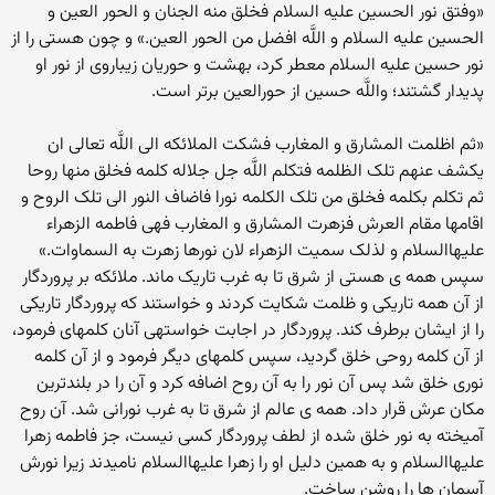
«وفتق نور الحسین علیه ‏السلام فخلق منه الجنان و الحور العین و
الحسین علیه ‏السلام و اللَّه افضل من الحور العین.» و چون هستى را از
نور حسین علیه ‏السلام معطر کرد، بهشت و حوریان زیباروى از نور او
پدیدار گشتند؛ واللَّه حسین از حورالعین برتر است.
«ثم اظلمت المشارق و المغارب فشکت الملائکه الى اللَّه تعالى ان
یکشف عنهم تلک الظلمه فتکلم اللَّه جل جلاله کلمه فخلق منها روحا
ثم تکلم بکلمه فخلق من تلک الکلمه نورا فاضاف النور الى تلک الروح و
اقامها مقام العرش فزهرت المشارق و المغارب فهى فاطمه الزهراء
علیهاالسلام و لذلک سمیت الزهراء لان نورها زهرت به السماوات.»
سپس همه ‏ى هستى از شرق تا به غرب تاریک ماند. ملائکه بر پروردگار
از آن همه تاریکى و ظلمت شکایت کردند و خواستند که پروردگار تاریکى
را از ایشان برطرف کند. پروردگار در اجابت خواسته‏ى آنان کلمه‏اى فرمود،
از آن کلمه روحى خلق گردید، سپس کلمه‏اى دیگر فرمود و از آن کلمه
نورى خلق شد پس آن نور را به آن روح اضافه کرد و آن را در بلندترین
مکان عرش قرار داد. همه‏ ى عالم از شرق تا به غرب نورانى شد. آن روح
آمیخته به نور خلق شده از لطف پروردگار کسى نیست، جز فاطمه زهرا
علیهاالسلام و به همین دلیل او را زهرا علیهاالسلام نامیدند زیرا نورش
آسمان ها را روشن ساخت.