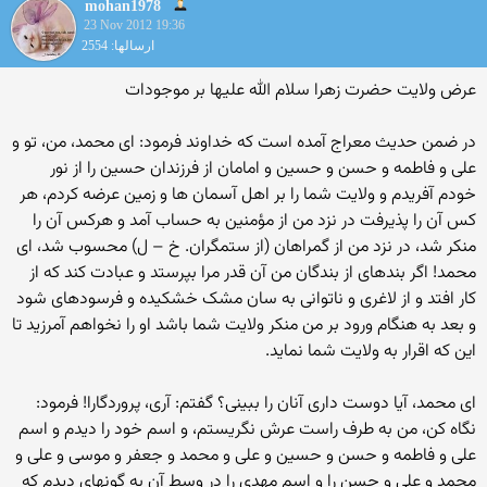
mohan1978
23 Nov 2012 19:36
ارسالها: 2554
عرض ولایت حضرت زهرا سلام الله علیها بر موجودات
در ضمن حدیث معراج آمده است که خداوند فرمود: اى محمد، من، تو و
على و فاطمه و حسن و حسین و امامان از فرزندان حسین را از نور
خودم آفریدم و ولایت شما را بر اهل آسمان ها و زمین عرضه کردم، هر
کس آن را پذیرفت در نزد من از مؤمنین به حساب آمد و هرکس آن را
منکر شد، در نزد من از گمراهان (از ستمگران. خ – ل) محسوب شد، اى
محمد! اگر بنده‏اى از بندگان من آن قدر مرا بپرستد و عبادت کند که از
کار افتد و از لاغرى و ناتوانى به سان مشک خشکیده و فرسوده‏اى شود
و بعد به هنگام ورود بر من منکر ولایت شما باشد او را نخواهم آمرزید تا
این که اقرار به ولایت شما نماید.
اى محمد، آیا دوست دارى آنان را ببینى؟ گفتم: آرى، پروردگارا! فرمود:
نگاه کن، من به طرف راست عرش نگریستم، و اسم خود را دیدم و اسم
على و فاطمه و حسن و حسین و على و محمد و جعفر و موسى و على و
محمد و على و حسن را و اسم مهدى را در وسط آن به گونه‏اى دیدم که