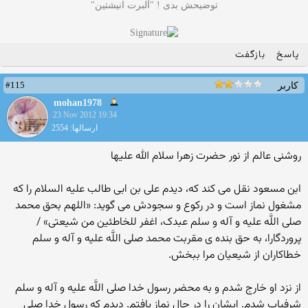
توضیحش بدی ! "آلبرت انیشتین"
پاسخ
بازگفت
#115
کاربر
mohan1978
23 Nov 2012 19:34
ارسالها: 2554
روشنى عالم از نور حضرت زهرا سلام الله علیها
ابن‏ مسعود نقل مى ‏کند که، دیدم على بن ابى‏ طالب علیه ‏السلام را که
مشغول نماز است و در رکوع و سجودش مى‏ گوید: «اللهم بحق محمد
صلى اللَّه علیه و آله و سلم عبدک، اغفر للخاطئین من شیعتى» /
پروردگارا، به حق بنده‏ ى مقربت محمد صلى اللَّه علیه و آله و سلم
خطاکاران از شیعیان مرا ببخش.
از نزد او خارج شدم و به محضر رسول خدا صلى اللَّه علیه و آله و سلم
شرفیاب شدم. ایشان را در حال نماز یافتم. دیدم که رسول خدا صلى