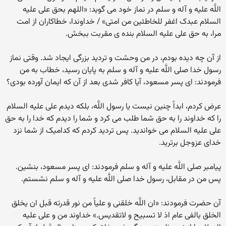
اللَّه علیه و آله و سلم در نماز خود مى‏ گوید: «اللهم بحق على علیه
‏السلام عبدک اغفر للخاطئین من امتى» / خداوندا، خطاکاران از امت
مرا، به حق على علیه ‏السلام بنده‏ ى مقربت ببخش.
از آن چه دیده بودم، در من وحشت و تردید بزرگى ایجاد شد. وقتى نماز
رسول خدا صلى اللَّه علیه و آله و سلم به پایان رسید، خطاب به من
فرمودند: اى پسر مسعود، آیا کافر شدى بعد از آن که ایمان آورده بودى؟
عرض کردم، ابداً چنین نیست یا رسول‏ اللَّه، بلکه دیدم على علیه‏ السلام
را که خداوند را به حق شما طلب مى‏ کرد و شما را دیدم که خدا را به حق
على علیه‏ السلام مى‏ خواندید. پس تردید کردم که کدامیک از شما نزد
خداى عزوجل برترید.
پیامبر صلى اللَّه علیه و آله و سلم فرمودند: اى پسر مسعود، بنشین.
پس من در مقابل، رسول خدا صلى اللَّه علیه و آله و سلم نشستم.
آن حضرت فرمودند: «ان اللَّه خلقنى و علیاً من نور قدرته قبل ان یخلق
الخلق بالفى عام اذ لا تسبیح و لاتقدیس.» خداوند من و على علیه