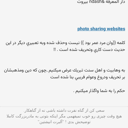
دار المعرفة &ndash بيروت
photo sharing websites
کلمه ((وان مرد عمر بود )) نيست وحذف شده وبه تعبيري ديگر در اين
حديث دست كاري وتحريف شده است . !!
به وهابيت و اهل سنت تبريك عرض ميكنيم ,چون كه دين ومذهبشان
بر تحريف ودروغ وعوام فريبي بنا شده است
حكم را به شما واگذار ميكنيم .
سعی کن از گناه نفرت داشته باشی نه از گناهکار.
هیچ وقت چیزی رو خوب نمیفهمی مگر اینکه بتونی به مادربزرگت کاملا
توضیحش بدی ! "آلبرت انیشتین"