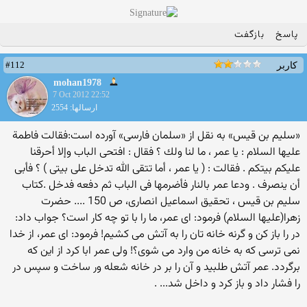
پاسخ
بازگفت
#112
کاربر
mohan1978
7 Oct 2012 22:52
ارسالها: 2554
«سلیم بن قیس» به نقل از «سلمان فارسى» آورده است:فقالت فاطمة
علیها السلام : یا عمر ، ما لنا ولك ؟ فقال : افتحی الباب وإلا أحرقنا
علیكم بیتكم . فقالت : ( یا عمر ، أما تتقی الله تدخل على بیتی ) ؟ فأبى
أن ینصرف . ودعا عمر بالنار فأضرمها فی الباب ثم دفعه فدخل .كتاب
سلیم بن قیس ، تحقیق اسماعیل انصارى، ص 150 .... حضرت
زهرا(علیها السلام) فرمود: اى عمر، ما را با تو چه كار است؟ جواب داد:
در را باز كن و گرنه خانه تان را به آتش مى كشیم! فرمود: اى عمر، از خدا
نمى ترسى كه به خانه من وارد مى شوى؟! ولى عمر ابا كرد از این كه
برگردد. عمر آتش طلبید و آن را بر در خانه شعله ور ساخت و سپس در
را فشار داد و باز كرد و داخل شد... .