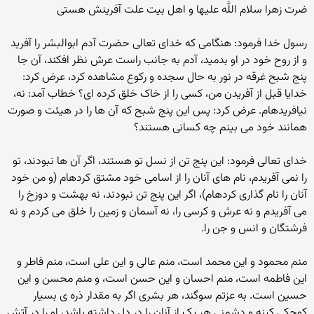
ضرت زهرا سلام‏ اللَّه‏ علیها و اهل‏ بیت علت آفرینش هستى
رسول خدا فرمود: هنگامى که خداى تعالى حضرت آدم ابوالبشر را آفرید
و از روح خود در او بدمید، آدم به جانب راست عرش نظر افکند، آن جا
پنج شبح غرقه در نور به حال سجده و رکوع مشاهده کرد، عرض کرد:
خدایا قبل از آفریدن من، کسى را از خاک خلق کرده ‏اى؟ خطاب آمد: نه،
نیافریده‏ام. عرض کرد: پس این پنج شبح که آن ها را در هیئت و صورت
همانند خود مى‏ بینم چه کسانى هستند؟
خداى تعالى فرمود: این پنج تن از نسل تو هستند، اگر آن ها نبودند، تو
را نمى‏ آفریدم، نام هاى آنان را از اسامى خود مشتق کرده‏ام (و من خود
آنان را نام گذارى کرده‏ام)، اگر این پنج تن نبودند، نه بهشت و دوزخ را
مى‏ آفریدم و نه عرش و کرسى را، نه آسمان و زمین را خلق مى‏ کردم و نه
فرشتگان و انس و جن را.
منم محمود و این محمد است، منم عالى و این على است، منم فاطر و
این فاطمه است، منم احسان و این حسن است، و منم محسن و این
حسین است. به عزتم سوگند، هر بشرى اگر به مقدار ذره‏ ى بسیار
کوچکى کینه و دشمنى هر یک از آنان را در دل داشته باشد، او را در آتش