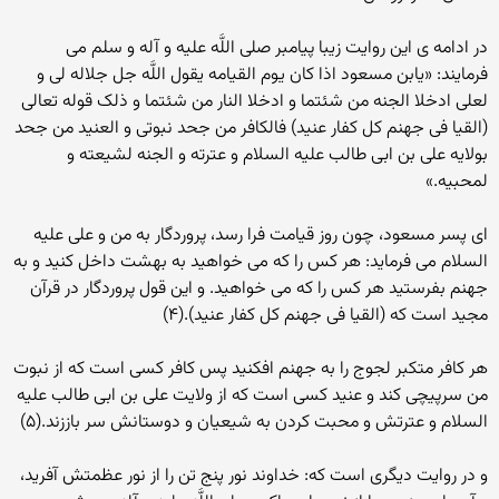
در ادامه‏ ى این روایت زیبا پیامبر صلى اللَّه علیه و آله و سلم مى
‏فرمایند: «یابن مسعود اذا کان یوم القیامه یقول اللَّه جل جلاله لى و
لعلى ادخلا الجنه من شئتما و ادخلا النار من شئتما و ذلک قوله تعالى
(القیا فى جهنم کل کفار عنید) فالکافر من جحد نبوتى و العنید من جحد
بولایه على بن ابى‏ طالب علیه ‏السلام و عترته و الجنه لشیعته و
لمحبیه.»
اى پسر مسعود، چون روز قیامت فرا رسد، پروردگار به من و على علیه
‏السلام مى‏ فرماید: هر کس را که مى‏ خواهید به بهشت داخل کنید و به
جهنم بفرستید هر کس را که مى‏ خواهید. و این قول پروردگار در قرآن
مجید است که (القیا فى جهنم کل کفار عنید).(۴)
هر کافر متکبر لجوج را به جهنم افکنید پس کافر کسى است که از نبوت
من سرپیچى کند و عنید کسى است که از ولایت على بن ابى‏ طالب علیه
‏السلام و عترتش و محبت کردن به شیعیان و دوستانش سر باززند.(۵)
و در روایت دیگرى است که: خداوند نور پنج تن را از نور عظمتش آفرید،