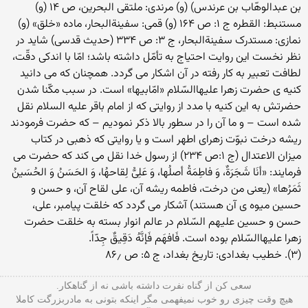
بن عبدالوهّاب بن عرندس) (و) مرندى: ملتقى البحرین، ص ۱۴ (و)
مستنبط: القطره ج ۱: ص ۱۶۴ (و) قمى: سفینةالبحار، ماده «خلق» (و)
نمازى: مستدرک سفینةالبحار، ج ۳: ص ۳۳۴ (حدیث قدسى) شاید در
نظر نخست این روایت احتیاج به تأمّل داشته باشد؛ امّا با اندکى دقّت،
لطافت تعبیر به کار رفته در آن اشکار مى‏ گردد. همچنان که مى‏ دانید
کنیه‏ ى حضرت زهرا علیهاالسّلام «امّ‏ابیها» است. در سبب مکّنا شدن
حضرتش به این کنیه با مدد از روایتى که از امام باقر علیه ‏السلام نقل
شده است – و ما آن را در سطور بالا ذکر نمودیم – که حضرت فرمودند
ریشه درخت نبوّت زهراى اطهر است و یا روایتى که ذهبى در کتاب
میزان الاعتدال (ج ۱:ص ۲۳۴) از رسول خدا نقل مى‏ کند که حضرت مى‏
فرمایند: «أنَا شَجَرَةٌ، وَ فاطِمَةُ أصلُها، وَ عَلِىُّ لِقاحهُا، وَ الحَسَنُ وَ الحُسَینُ
ثَمَرُها» (یعنى من درخت، فاطمه ریشه آن، على لقاح آن، و حسن و
حسین میوه‏ ى آن هستند) آشکار مى‏ گردد که خلقت پیامبر، على،
حسن و حسین علیهم ‏السّلام در عالم انوار بسته به خلقت حضرت
زهرا علیهاالسّلام بوده است. فَافهَم فَإنَّهُ دَقِیقٌ جِدّاً.
(۳). خطیب بغدادى: تاریخ بغداد، ج ۵: ص ۸۶٫
سعی کن از گناه نفرت داشته باشی نه از گناهکار.
هیچ وقت چیزی رو خوب نمیفهمی مگر اینکه بتونی به مادربزرگت کاملا