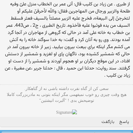
از طبری . عن زیاد بن كلیب قال: أتى عمر بن الخطاب منزل علىّ وفیه
طلحة والزبیر ورجال من المهاجرین فقال: واللّه لأحرقنّ علیكم أو
لتخرجنّ إلى البیعة»، فخرج علیه الزبیر مصلتاً بالسیف فعثر فسقط
السیف من یده فوثبوا علیه فأخذوه. تاریخ الطبرى ، ج2 ،‌ ص443. عمر
بن خطاب به خانه على آمد در حالى كه گروهى از مهاجران در آنجا گرد
آمده بودند. وى رو به آنان كرد و گفت: به خدا سوگند خانه را به آتش
مى كشم مگر اینكه براى بیعت بیرون بیایید. زبیر از خانه بیرون آمد در
حالى كه شمشیر كشیده بود، ناگهان پاى او لغزید و شمشیر از دستش
افتاد، در این موقع دیگران بر او هجوم آوردند و شمشیر را از دست او
گرفتند. سند روایت: حدثنا ابن حمید ، قال : حدثنا جریر ،عن مغیرة ، عن
زیاد بن كلیب .
سعی کن از گناه نفرت داشته باشی نه از گناهکار.
هیچ وقت چیزی رو خوب نمیفهمی مگر اینکه بتونی به مادربزرگت کاملا
توضیحش بدی ! "آلبرت انیشتین"
پاسخ
بازگفت