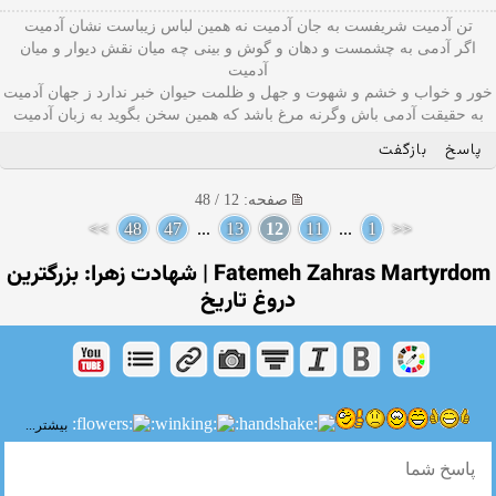
تن آدمیت شریفست به جان آدمیت نه همین لباس زیباست نشان آدمیت
اگر آدمی به چشمست و دهان و گوش و بينی چه میان نقش دیوار و میان
آدمیت
خور و خواب و خشم و شهوت و جهل و ظلمت حیوان خبر ندارد ز جهان آدمیت
به حقیقت آدمی باش وگرنه مرغ باشد که همین سخن بگوید به زبان آدميت
پاسخ
بازگفت
صفحه: 12 / 48
>>
48
47
...
13
12
11
...
1
<<
Fatemeh Zahras Martyrdom | شهادت زهرا: بزرگترین
دروغ تاریخ
بیشتر...