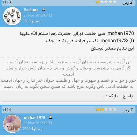
#113
کاربر
Sachme
23 Nov 2012 19:32
ارسالها: 150
mohan1978: سیر خلقت نورانى حضرت زهرا سلام الله علیها
mohan1978: (۱). تفسیر فرات، ص ۱۱، ط نجف.
اين منابع معتبر نيستن
تن آدمیت شریفست به جان آدمیت نه همین لباس زیباست نشان آدمیت
اگر آدمی به چشمست و دهان و گوش و بينی چه میان نقش دیوار و میان
آدمیت
خور و خواب و خشم و شهوت و جهل و ظلمت حیوان خبر ندارد ز جهان آدمیت
به حقیقت آدمی باش وگرنه مرغ باشد که همین سخن بگوید به زبان آدميت
پاسخ
بازگفت
#114
کاربر
mohan1978
23 Nov 2012 19:33
ارسالها: 2554