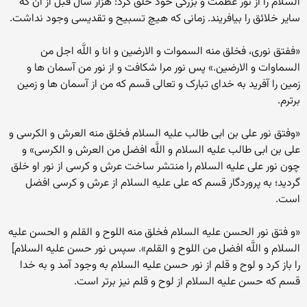
‏السلام را از نور عظمت و بزرگى خود خلق کرد: هزار سال قبل از آن که
سایر خلائق را بیافریند. زمانى که هیچ تسبیح و تقدیسى وجود نداشت.
«ففتق نورى، فخلق منه السموات و الارضین و انا و اللَّه اجل من
السماوات و الارضین.» پس نور مرا شکافت و از نور من آسمان ها و
زمین را آفرید به خداى تبارک و تعالى قسم که من از آسمان ها و زمین
برترم.
«وفتق نور على بن ابى‏ طالب علیه ‏السلام فخلق منه العرش و الکرسى و
على بن ابى‏ طالب علیه ‏السلام و اللَّه افضل من العرش و الکرسى» و
چون نور على علیه ‏السلام را منتشر ساخت عرش و کرسى از نور او خلق
گردید؛ به پروردگار قسم که على علیه ‏السلام از عرش و کرسى افضل
است.
«و فتق نور الحسن علیه‏ السلام فخلق منه اللوح و القلم و الحسن علیه
‏السلام و اللَّه افضل من اللوح و القلم». سپس نور حسن علیه ‏السلام]
را باز کرد و لوح و قلم از نور حسن علیه ‏السلام به وجود آمد و به خدا
قسم که حسن علیه ‏السلام از لوح و قلم نیز برتر است.