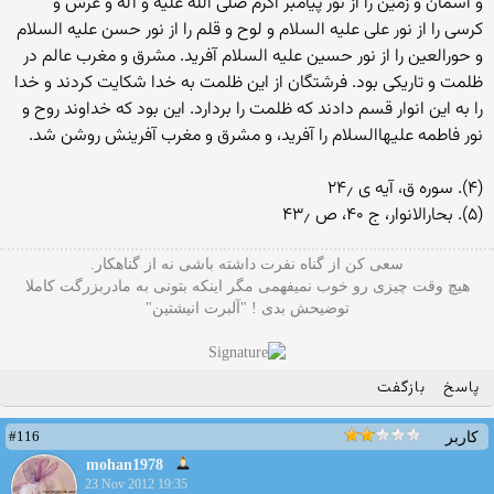
و آسمان و زمین را از نور پیامبر اکرم صلى اللَّه علیه و آله و عرش و
کرسى را از نور على علیه‏ السلام و لوح و قلم را از نور حسن علیه ‏السلام
و حورالعین را از نور حسین علیه ‏السلام آفرید. مشرق و مغرب عالم در
ظلمت و تاریکى بود. فرشتگان از این ظلمت به خدا شکایت کردند و خدا
را به این انوار قسم دادند که ظلمت را بردارد. این بود که خداوند روح و
نور فاطمه علیهاالسلام را آفرید، و مشرق و مغرب آفرینش روشن شد.
(۴). سوره ق، آیه ‏ى ۲۴٫
(۵). بحارالانوار، ج ۴۰، ص ۴۳٫
سعی کن از گناه نفرت داشته باشی نه از گناهکار.
هیچ وقت چیزی رو خوب نمیفهمی مگر اینکه بتونی به مادربزرگت کاملا
توضیحش بدی ! "آلبرت انیشتین"
پاسخ
بازگفت
#116
کاربر
mohan1978
23 Nov 2012 19:35