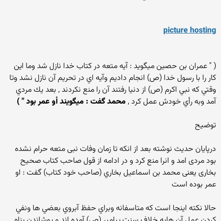
picture hosting
( " عمران بن حصين ميگويد : آيه متعه در كتاب خدا نازل شد وما اين
كار را با رسول خدا (ص) انجام داديم وآيه اي در تحريم آن نازل نشد وتا
وقتي كه نبي اكرم (ص) از دنيا رفتند آن را منع نكردند , بعد يك مردي
آمد وبه رأي خودش عمل كرد ,
محمد گفت : ميگويند أو عمر بود " )
توضيح
درپایان حدیث نوشته بعد از انکه تا زمان وفات نبی متعه حرام نشده
بود مردی امد و انرا منع کرد و در ادامه از قول صاحب کتاب صحیح
بخاری یعنی محمد بن اسماعيل بخاري (صاحب خود كتاب) گفت : او
عمر بوده است
حالا نكته اينجا است كه متاسفانه وبراي حفظ آبروي بعضي ها ونفي
كردن عمل آن هابه خلاف سنت پيامبر (ص) آمده اند و پوشاندن پناه