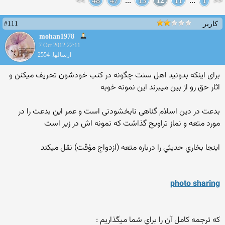
>>
48
47
...
13
12
11
...
1
<<
#111
کاربر
mohan1978
7 Oct 2012 22:11
ارسالها: 2554
برای اینکه بدونید اهل سنت چگونه در کنب خودشون تحریف میکنن و
اثار حق رو از بین میبرند این نمونه خوبه
بدعت در دین اسلام گناهی نابخشودنی است و عمر این بدعت را در
مورد متعه و نماز تراویح گذاشت که نمونه اش در زیر است
اينجا بخاري حديثي را درباره متعه (ازدواج مؤقت) نقل ميكند
photo sharing
كه ترجمه كامل آن را براي شما ميگذاريم :