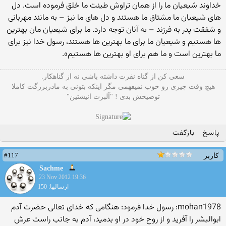
خداوند شیعیان ما را از همان تراوش طینت ما خلق فرموده است. دل
هاى شیعیان ما مشتاق ما هستند و دل هاى ما نیز – به مانند مهربانى
و شفقت پدر به فرزند – به آنان توجه دارد. ما براى شیعیان مان بهترین‏
ها هستیم و شیعیان ما براى ما بهترین‏ ها هستند، رسول خدا نیز براى
ما بهترین است و ما هم براى او بهترین‏ ها هستیم».
سعی کن از گناه نفرت داشته باشی نه از گناهکار.
هیچ وقت چیزی رو خوب نمیفهمی مگر اینکه بتونی به مادربزرگت کاملا
توضیحش بدی ! "آلبرت انیشتین"
پاسخ
بازگفت
#117
کاربر
Sachme
23 Nov 2012 19:36
ارسالها: 150
mohan1978: رسول خدا فرمود: هنگامى که خداى تعالى حضرت آدم
ابوالبشر را آفرید و از روح خود در او بدمید، آدم به جانب راست عرش