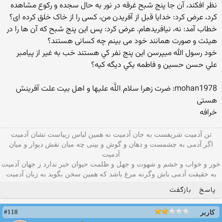
نظر افکند، آن جا پنج شبح غرقه در نور به حال سجده و رکوع مشاهده
کرد، عرض کرد: خدایا قبل از آفریدن من، کسى را از خاک خلق کرده ‏اى؟
خطاب آمد: نه، نیافریده‏ام. عرض کرد: پس این پنج شبح که آن ها را در
هیئت و صورت همانند خود مى‏ بینم چه کسانى هستند؟
خود رسول الله ميپرسن اين پنج نفر كي هستند خب به غير از پيامبر
علي حسن حسين و فاطمه يكي ديگه كيه؟
mohan1978: ضرت زهرا سلام‏ اللَّه‏ علیها و اهل‏ بیت علت آفرینش
هستى
خرافه
تن آدمیت شریفست به جان آدمیت نه همین لباس زیباست نشان آدمیت
اگر آدمی به چشمست و دهان و گوش و بينی چه میان نقش دیوار و میان
آدمیت
خور و خواب و خشم و شهوت و جهل و ظلمت حیوان خبر ندارد ز جهان آدمیت
به حقیقت آدمی باش وگرنه مرغ باشد که همین سخن بگوید به زبان آدميت
پاسخ
بازگفت
#118
کاربر