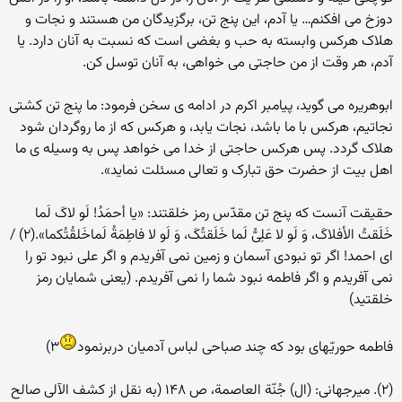
دوزخ مى‏ افکنم… یا آدم، این پنج تن، برگزیدگان من هستند و نجات و
هلاک هرکس وابسته به حب و بغضى است که نسبت به آنان دارد. یا
آدم، هر وقت از من حاجتى مى‏ خواهى، به آنان توسل کن.
ابوهریره مى‏ گوید، پیامبر اکرم در ادامه‏ ى سخن فرمود: ما پنج تن کشتى
نجاتیم، هرکس با ما باشد، نجات یابد، و هرکس که از ما روگردان شود
هلاک گردد. پس هرکس حاجتى از خدا مى‏ خواهد پس به وسیله‏ ى ما
اهل‏ بیت از حضرت حق تبارک و تعالى مسئلت نماید».
حقیقت آنست که پنج تن مقدّس رمز خلقتند: «یا أحمَدُ! لَو لاکَ لَما
خَلَقتُ الأفلاکَ، وَ لَو لا عَلِىُّ لَما خَلَقتُکَ، وَ لَو لا فاطِمَةُ لَماخَلقُتُکما».(۲) /
اى احمد! اگر تو نبودى آسمان و زمین نمى‏ آفریدم و اگر على نبود تو را
نمى‏ آفریدم و اگر فاطمه نبود شما را نمى‏ آفریدم. (یعنى شمایان رمز
خلقتید)
فاطمه حوریّه‏اى بود که چند صباحى لباس آدمیان دربرنمود
۳)
(۲). میرجهانى: (ال) جُنّة العاصمة، ص ۱۴۸ (به نقل از کشف الآلى صالح