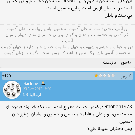
این على است، من فاطرم و این فاطمه است، من محسنم و این حسن
است، و احسان از من است و این حسین است.
بي سند و باطل
تن آدمیت شریفست به جان آدمیت نه همین لباس زیباست نشان آدمیت
اگر آدمی به چشمست و دهان و گوش و بينی چه میان نقش دیوار و میان
آدمیت
خور و خواب و خشم و شهوت و جهل و ظلمت حیوان خبر ندارد ز جهان آدمیت
به حقیقت آدمی باش وگرنه مرغ باشد که همین سخن بگوید به زبان آدميت
پاسخ
بازگفت
#120
کاربر
Sachme
23 Nov 2012 19:39
ارسالها: 150
mohan1978: در ضمن حدیث معراج آمده است که خداوند فرمود: اى
محمد، من، تو و على و فاطمه و حسن و حسین و امامان از فرزندان
حسین
پس دختران سيدنا علي؟