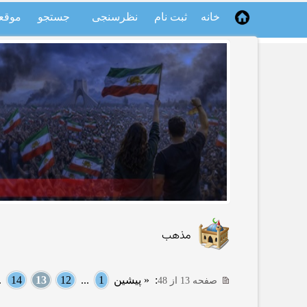
خانه
ثبت نام
نظرسنجی
جستجو
موقع
مذهب
:
« پیشین
1
...
12
13
14
..
صفحه 13 از 48