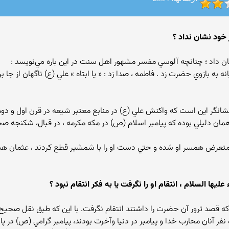
خود نشان نداد ؟
ان داد ؛ چنانچه آلوسي مفسر مشهور اهل سنت در اين باره مي‌نويسد :
 به بازوي حضرت زد . فاطمه ، صدا زد : « يا ابتاه » علي (ع) ناگهان از جا ب
شانگر اين است كه واكنش علي (ع) در منابع معتبر شيعه در قرن اول و د
 همان دليلي بوده كه پيامبر اسلام (ص) در مكه مكرمه ، در قبال، شكنجه 
د و متعرض همسر او شده و حتي دست او را با شمشير قطع كردند ، عثمان هي
 نفر آنان محارب خدا و پيامبر در دنيا وآخرت بودند، پيامبر گرامي (ص) در 