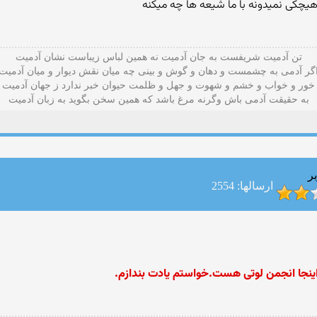
تن آدمیت شریفست به جان آدمیت نه همین لباس زیباست نشان آدمیت
گر آدمی به چشمست و دهان و گوش و بينی چه میان نقش دیوار و میان آدمیت
خور و خواب و خشم و شهوت و جهل و ظلمت حیوان خبر ندارد ز جهان آدمیت
به حقیقت آدمی باش وگرنه مرغ باشد که همین سخن بگوید به زبان آدميت
ر
ارسالها: 2554
ینجا انجمن لوتی هست.خواستم یادت بندازم.