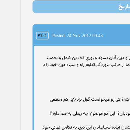
#121
Posted: 24 Nov 2012 09:43
 که موجب يأس کفار از مسلمانان و دين آنان بشود و روزي که دين کامل و نعمت
از جانب پروردگار تداوم راه و سيره دين خود را با
 کنه؟!کی رو میخواست گول بزنه؟یه کم منطقی
وشن شدن آينده مسلمانان اين دين به تکامل نهائي خود