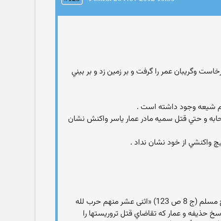
رخاست وگريبان عمر را گرفت و بر زمين زد و بر بيني
وم شيعه وجود داشته است .
صحابه و حتي قتل سميه مادر عمار ياسر واكنش نشان
چ واكنشي از خود نشان نداد .
اولاً: به همان دليلي كه پيامبر اسلام (ص) از كساني كه قصد ترور آن حضرت را داشتند انتقام نگرفت. با اين كه طبق نقل صحيح مسلم (ج 8 ص 123) «اثنى عشر منهم حرب لله
پاسخ حذيفه و عمار كه تقاضاي قتل تروريستها را