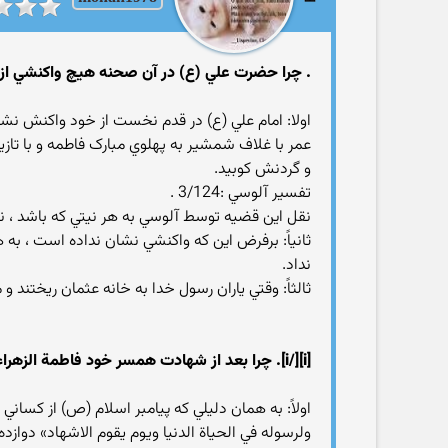
. چرا حضرت علي (ع) در آن صحنه هيچ واكنشي از 
اولا: امام علي (ع) در قدم نخست از خود واكنش نش
عمر با غلاف شمشير به پهلوي مبارک فاطمه و با تازيانه
و گردنش کوبيد.
تفسير آلوسي :3/124 .
نقل اين قضيه توسط آلوسي به هر نيتي كه باشد ، ن
ثانياً: برفرض اين كه واكنشي نشان نداده است ، به
نداد.
ثالثاً: وقتي ياران رسول خدا به خانه عثمان ريختن
[i][/i]. چرا بعد از شهادت همسر خود فاطمة الزهراء عليها السلام ، انتقام او را نگرفت يا به فكر انتقام نبود ؟
ولرسوله في الحياة الدنيا ويوم يقوم الاشهاد» دوازده