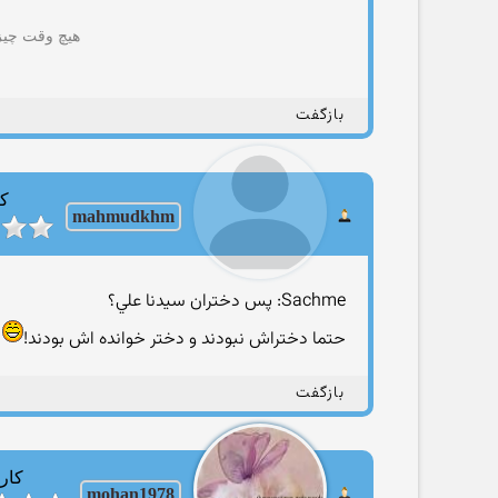
هیچ وقت چیزی
بازگفت
کا
mahmudkhm
Sachme: پس دختران سيدنا علي؟
حتما دختراش نبودند و دختر خوانده اش بودند!
بازگفت
کارب
mohan1978