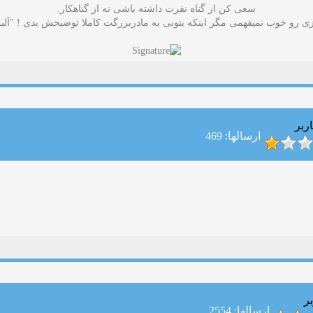
سعی کن از گناه نفرت داشته باشی نه از گناهکار.
 رو خوب نمیفهمی مگر اینکه بتونی به مادربزرگت کاملا توضیحش بدی ! "آلب
ربر
ارسالها: 469
ر
ارسالها: 2554