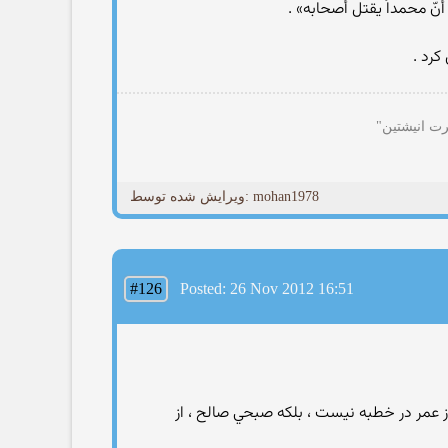
نّ محمداً يقتل أصحابه» .
كرد .
رت انیشتین"
ویرایش شده توسط: mohan1978
#126
Posted: 26 Nov 2012 16:51
تعريف كرده درست نيست و نامي از عمر در خطبه نيست ، بلكه صبحي صالح ، از