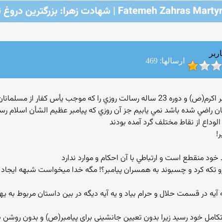
Fatemeh Zahras | شهادت زهرا: بزرگترین دروغ تاریخ
ربر
ارسالها: 469
mohan1978: کنکاش در حوادث دوران بعثت پيامبر اکرم(ص) و دوره 23 ساله رسالت روزي را
ان راضي شده باشد نمي يابيم جز آن روزي که پيامبر عظيم الشأن اسلام رسما 
وداع از نقاط مختلف گرد آمده بودند
!
 رو تکه کرد و چسبوند به همسران پیامبر؟! مگه خدا میخواست شبهه ایجاد
ن اسلام به تکامل خود رسيد زيرا بدون تعيين جانشيني براي پيامبر(ص) و بدون ر