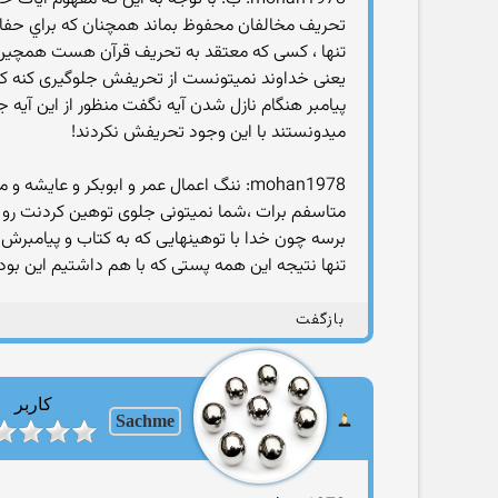
تحريف مخالفان محفوظ بماند همچنان که براي حفاظت 
تنها ، کسی که معتقد به تحریف قرآن هست همچین حر
یعنی خداوند نمیتونست از تحریفش جلوگیری کنه که
پیامبر هنگام نازل شدن آیه نگفت منظور از این آیه
میدونستند با این وجود تحریفش نکردند!
mohan1978: ننگ اعمال عمر و ابوبکر و عایشه و معاوبه و یزید تا ابد برای اونها هست
متاسفم برات ،شما نمیتونی جلوی توهین کردنت رو ب
برسه چون خدا با توهینهایی که به کتاب و پیامبرش 
تنها نتیجه این همه پستی که با هم داشتیم این بود 
بازگفت
کاربر
Sachme