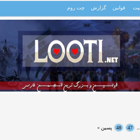
یت
قوانین
گزارش
چت روم
.
47
48
پسین »