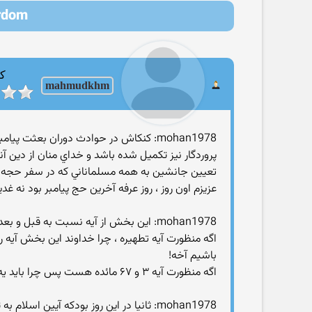
 Martyrdom
کا
mahmudkhm
پروردگار نيز تکميل شده باشد و خداي منان از دين آن
تعيين جانشين به همه مسلماناني که در سفر حجه ال
عزیزم اون روز ، روز عرفه آخرین حج پیامبر بود نه غدیر
mohan1978: اين بخش از آيه نسبت به قبل و بعد خود منقطع است و ارتباطي با آن احکام و موارد ندارد
اگه منظورت آیه تطهیره ، چرا خداوند این بخش آیه
باشیم آخه!
اگه منظورت آیه ۳ و ۶۷ مائده هست پس چرا باید یه آیه در قسمت حلال و حرام بیاد و یه آیه دیگه در بین داستان مربوط به یهودیان؟! این دو موضوع چه ربطی به هم داره؟!
mohan1978: ثانيا در اين روز بودکه آيي