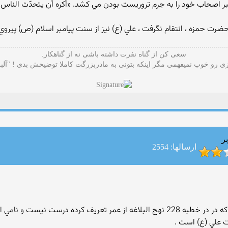
بر اصحاب خود را به جرم تروريست بودن مي كشد. «أكره أن يتحدّث الناس أ
ل حضرت حمزه ، انتقام نگرفت ، علي (ع) نيز از سنت پيامبر اسلام (ص) پيروي 
سعی کن از گناه نفرت داشته باشی نه از گناهکار.
 رو خوب نمیفهمی مگر اینکه بتونی به مادربزرگت کاملا توضیحش بدی ! "آلب
ر
ارسالها: 2554
اولاً : آن چه كه به حضرت علي (ع) نسبت مي دهند كه در در خطبه 228 نهج البلاغه از عمر 
 علي (ع) است .