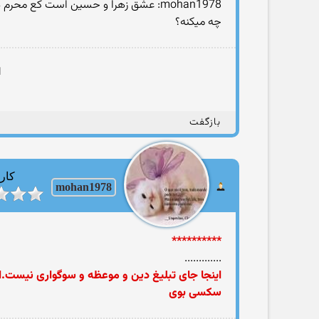
mohan1978: عشق زهرا و حسین است کع محرم هیچکی نمیدونه با ما شیعه ها چه میکنه
چه ميكنه؟
ا
بازگفت
کارب
mohan1978
**********
.............
اینجا جای تبلیغ دین و موعظه و سوگواری نیست.ا
سکسی بوی