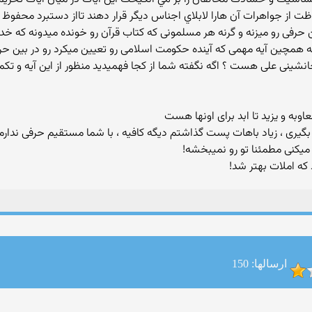
از جواهرات آن هارا لابلاي اجناس ديگر قرار دهند تااز دستبرد محفوظ ب
فی رو میزنه و گرنه هر مسلمونی که کتاب قرآن رو خونده میدونه که خداو
 همچین آیه مهمی که آینده حکومت اسلامی رو تعیین میکرد رو در بین ح
 جانشینی علی هست ؟ اگه نگفته شما از کجا فهمیدید منظور از این آیه و ت
گیری ، زیاد باهات پست گذاشتم دیگه کافیه ، با شما مستقیم حرفی ندارم 
میکنی مطمئنا تو رو نمیبخشه!
که املات بهتر شد!
ارسالها: 150