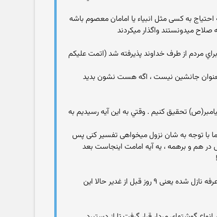
احتیاج به کسی مثل انبیاء یا امامان معصوم باشه
 صلاح میدونستند واگذار میکردند
ائي براي مردم از طرف خداوند پذيرفته شد (اتمت عليکم
دم بعنوان جانشین نیست ، اگه هست نشون بدید
يامبر(ص) تحقيق کنيم . وقتي به اين آيه رسيديم به
ما با توجه به شان نزول میخواهی تفسیر کنی پس
در هم و برهمه ، یه آیه امامت اینجاست بعد
الآن شیعه میگی آیه سه سوره مائده در روز غدیر نازل شده و در شان علی ، اهل سنت میگن این آیه در روز نهم ذی الحجه و روز عرفه نازل شده یعنی ۹ روز قبل از غدیر حالا این
 انواع گوشتهاي مردار قرار گرفت تا از دستبرد