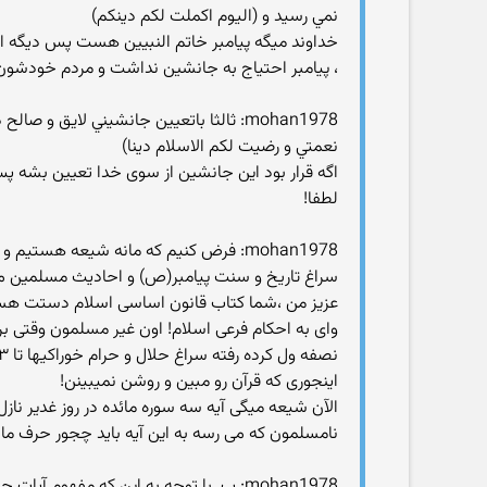
نمي رسيد و (اليوم اكملت لکم دينکم)
خداوند میگه پیامبر خاتم النبیین هست پس دیگه احت
، پیامبر احتیاج به جانشین نداشت و مردم خودشون 
mohan1978: ثالثا باتعيين جانشيني لايق 
نعمتي و رضيت لکم الاسلام دينا)
اگه قرار بود این جانشین از سوی خدا تعیین بشه پس
لطفا!
mohan1978: فرض کنيم که مانه شيعه هس
سراغ تاريخ و سنت پيامبر(ص) و احاديث مسلمين مي
عزیز من ،شما کتاب قانون اساسی اسلام دستت هست 
وای به احکام فرعی اسلام! اون غیر مسلمون وقتی ب
نصفه ول کرده رفته سراغ حلال و حرام خوراکیها تا ۶۳ آیه بعد که داره در گرما گرم بحث یهود یهو یه آیه دیگه درباره امامت میاد!
اینجوری که قرآن رو مبین و روشن نمیبینن!
نامسلمون که می رسه به این آیه باید چجور حرف ما
mohan1978: ب. با توجه به اين که مفهوم