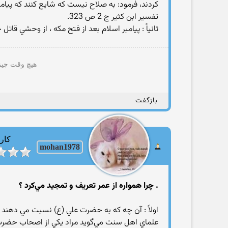
كردند، فرمود: به صلاح نيست كه شايع كنند كه پيام
تفسير ابن كثير ج 2 ص 323.
ثانياً : پيامبر اسلام بعد از فتح مكه ، از وحشي قات
هیچ وقت چیزی
بازگفت
کارب
mohan1978
. چرا همواره از عمر تعريف و تمجيد مي‌كرد ؟
علماي اهل سنت مي‌گويد مراد يكي از اصحاب حضرت