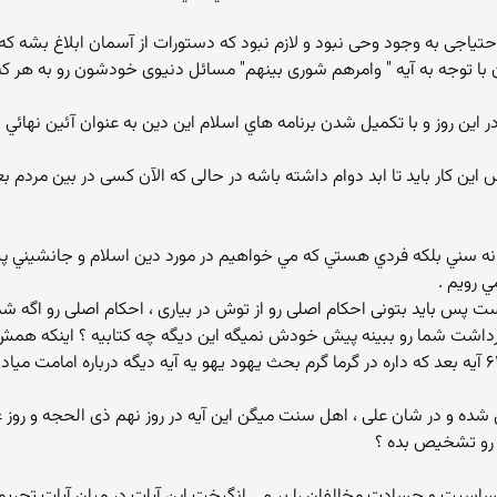
یاجی به وجود وحی نبود و لازم نبود که دستورات از آسمان ابلاغ بشه که 
با توجه به آیه " وامرهم شوری بینهم" مسائل دنیوی خودشون رو به هر که
و صالح در اين روز و با تکميل شدن برنامه هاي اسلام اين دين به عنوان آئين نه
 این کار باید تا ابد دوام داشته باشه در حالی که الآن کسی در بین مر
تيم و نه سني بلکه فردي هستي که مي خواهيم در مورد دين اسلام و جانشيني پ
 رويم .
پس باید بتونی احکام اصلی رو از توش در بیاری ، احکام اصلی رو اگه ش
رداشت شما رو ببینه پیش خودش نمیگه این دیگه چه کتابیه ؟ اینکه همش 
 رو تشخیص بده ؟
 آيات حساسيت و حسادت مخالفان را بر مي انگيخت اين آيات در ميان آيات تحريم