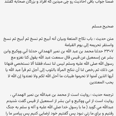
ضمنا جواب باقی احادیث رو چی میدین که افراد و بزرگان صحابه گفتند
صحيح مسلم
متن حديث : باب نكاح المتعة وبيان أنه أبيح ثم نسخ ثم أبيح ثم نسخ
واستقر تحريمه إلى يوم القيامة
۳۳۰۷ حدثنا محمد بن عبد الله بن نمير الهمداني حدثنا أبي ووكيع وابن
بشر عن إسمعيل عن قيس قال سمعت عبد الله يقول كنا نغزو مع
رسول الله صلى الله عليه وسلم ليس لنا نساء فقلنا ألا نستخصي فنهانا
عن ذلك ثم رخص لنا أن ننكح المرأة بالثوب إلى أجل ثم قرأ عبد الله يا
أيها الذين آمنوا لا تحرموا طيبات ما أحل الله لكم ولا تعتدوا إن الله لا
يحب المعتدين
ترجمه حديث : روايت است از محمد بن عبدالله بن نمير الهمداني ،
روايت است از ابي ووكيع و ابن بشر از اسمعيل از قيس گفت شنيدم
عبدالله مي گويد ( ما با رسول خدا صلي الله عليه و آله و سلم به جنگ
رفتيم و براي ما زني نبود پس گفتيم خود ارضايي كنيم پس پيامبر ما را