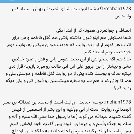
mohan1978: اگه شما اینو قبول نداری نمیتونی بهش استناد کنی
واسه من
انصاف و جوانمردی همونه که از ابتدا بگی
شما نمیتونی هم اینو قبول داشته باشی هم قتل فاطمه و من برای
اثبات هر کدوم از این دو روایت که خودت عنوان میکنی به روایت دومی
خودت میتونم استناد کنم
حالا هم اگه میخواهی از این بحث هوس رانی و قتل و غیره خلاص
بشی و بیشتر از این آبروی علی ابن ابی طالب رو مورد بازیچه قرار ندی
بهتره صاف و پوست کنده یکی از دو روایت قتل فاطمه و دوستی علی و
عمر تا جائی که با هم سر یه سفره مینشستن رو قبول کنی و یکی دیگه
رو رد کنی!
mohan1978: ترجمه حديث : روايت است از محمد بن عبدالله بن نمير
الهمداني ، روايت است از ابي ووكيع و ابن بشر از اسمعيل از قيس
گفت شنيدم عبدالله مي گويد ( ما با رسول خدا صلي الله عليه و آله و
سلم به جنگ رفتيم و براي ما زني نبود پس گفتيم خود ارضايي كنيم
پس پيامبر ما را نهي كردند سپس اجازه دادند به ما كه با زن ازدواج