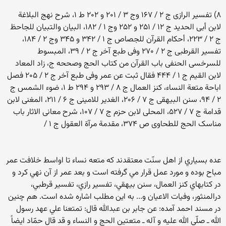
۸) تفسیر الرازی ج ۲ / ۱۶۷ وج ۳ / ۲۰۱ و ۲۰۲ ط ۱، شرح نهج البلاغة
لابن أبى الحدید ج ۱۲ / ۲۵۱ و ۲۵۲ وج ۱ / ۱۸۲، البیان والتبیان للجاحظ
ج ۲ / ۲۲۳، أحکام القرآن للجصاص ج ۱ / ۳۴۲ و ۳۴۵ وج ۲ / ۱۸۴،
تفسیر القرطبى ج ۲ / ۲۷۰ وفى طبع آخر ج ۲ / ۳۹، المبسوط
للسرخسی الحنفی باب القرآن من کتاب الحج وصححه ج، زاد المعاد
لابن القیم ج ۱ / ۴۴۴ فقال ثبت عن عمر وفى طبع آخر ج ۲ / ۲۰۵ فصل
اباحة متعة النساء، کنز العمال ج ۸ / ۲۹۳ و ۲۹۴ ط ۱، ضوء الشمس ج
۲ / ۹۴، سنن البیهقى ج ۷ / ۲۰۶، الغدیر للامینی ج ۶ / ۲۱۱، المغنى لابن
قدامة ج ۷ / ۵۲۷، المحلى لابن حزم ج ۷ / ۱۰۷، شرح معانی الاثار باب
مناسک الحج للطحاوی ص ۳۷۴، مقدمة مرآة العقول ج ۱ /
عده بسياري از اهل سنّت معتقدند كه متعه نساء تا اواسط خلافت عمر
مباح بوده و مورد عمل قرار مي گرفته است و بعد عمر از آن نهي كرد و
در كتاب‎هاي كنز العمال، سنن بيهقي، تفسير رازي، تفسير قرطبي،
درالمنثور، وفيات الاعيان و... به اين مطلب اشاره شده است. هم چنين
در مسند احمد آمده: عن جابر بن عبدالله قال: تمتعنا علي عهد رسول
الله ـ صلّي الله عليه و آله ـ متعتين الحج و النساء و قد قال حمّاد ايضاً