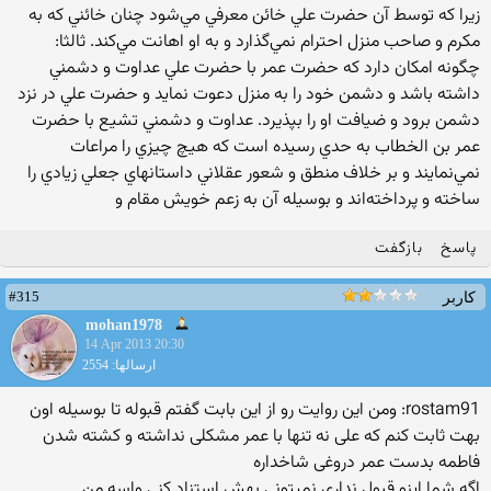
پاسخ
بازگفت
#315
کاربر
mohan1978
14 Apr 2013 20:30
ارسالها: 2554
rostam91: ومن این روایت رو از این بابت گفتم قبوله تا بوسیله اون
بهت ثابت کنم که علی نه تنها با عمر مشکلی نداشته و کشته شدن
فاطمه بدست عمر دروغی شاخداره
اگه شما اینو قبول نداری نمیتونی بهش استناد کنی واسه من