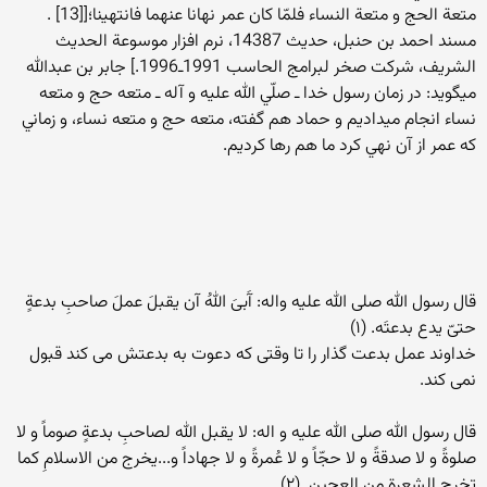
متعة الحج و متعة النساء فلمّا كان عمر نهانا عنهما فانتهينا؛[[13] .
مسند احمد بن حنبل، حديث 14387، نرم افزار موسوعة الحديث
الشريف، شركت صخر لبرامج الحاسب 1991ـ1996.] جابر بن عبدالله
مي‎گويد: در زمان رسول خدا ـ صلّي الله عليه و آله ـ متعه حج و متعه
نساء انجام مي‎داديم و حماد هم گفته، متعه حج و متعه نساء، و زماني
كه عمر از آن نهي كرد ما هم رها كرديم.
قال رسول الله صلی الله علیه واله: آَبیَ اللهُ آن یقبلَ عملَ صاحبِ بدعةٍ
حتیّ یدع بدعتَه. (۱)
خداوند عمل بدعت گذار را تا وقتی که دعوت به بدعتش می کند قبول
نمی کند.
قال رسول الله صلی الله علیه و اله: لا یقبل الله لصاحبِ بدعةٍ صوماً و لا
صلوةً و لا صدقةً و لا حجّاً و لا عُمرةً و لا جهاداً و...یخرج من الاسلامِ کما
تخرج الشعرة من العجین. (۲)