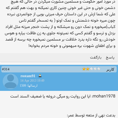
در مورد امور حکومت و مسلمین مشورت میکردن در حالی که هیچ
دشمن خونی و حتی غیر خونی چنین کاری نمیکنه و بهت هم گفتم که
علی که شما ازش در این داستان حرف میزنی بویی از جوانمردی نبرده
چون میره خونه دشمنش و نمک اونو ( به تمسخر گفتم تاس
کباب)میخوره و نمک دون رو میشکنه و از پشت خنجر میزنه مثل افراد
بزدل و ترسو و گفتم کسی که نمیتونه جلوی یه زن طاقت بیاره و هوس
خودش رو نگه داره بدرد خلافت بر مسلمین نمیخوره چه برسه از قصد
و برای اطفای شهوت بره میهمونی و خونه مردم بخوابه!
پاسخ
بازگفت
#314
کاربر
rostam91
14 Apr 2013 19:49
ارسالها: 1509
mohan1978: ایا این روایت رو میگی دروغه یا ضعیف السند است
بدعت نهی از متعه توسط عمر: