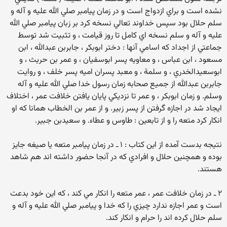
نشده است و براي ازدواج است و در زمان پيامبر صلي الله عليه و آله و
سلم حلال بود سپس خداوند تعالي نسخه كرد بر زبان پيامبر صلي الله
عليه و آله و سلم نسخه اي كامل تا روز قيامت ، و تثبيت شد توسط
جماعتي از اجداد كه اسامي آنها : دختر ابوبكر ، جابربن عبدالله ، ابن
مسعود ، ابن عباس ، و معاويه پسر ابوسفيان ، و عمر بن حريث ، و
ابوسعيدالخدري ، و سلمة ، و معبد پسران اميه پسر خلف ، و روايت
جابربن عبدالله از جميع صحابه زمان رسول خدا صلي الله عليه و آله
وسلم. و زمان ابوبكر ، و عمر تا نزديكي پايان يافتن خلافت عمر ، اختلاف
ايجاد شد در اجازه گرفتن از پسر زبير. و از عمر بن الخطاب همانا كه او
انكار كرد متعه را و از تابعين : طاوس و عطاء. و سعيدبن جبير.
نتيجه بدست آمده از اين كتاب : ۱ ـ در زمان پيامبر متعه يا صيغه جايز
بوده و همچنين حلال و افرادي كه در آنجا حضور داشته اند هم شاهد
هستند.
۲ ـ در زمان خلافت عمر ، عمر متعه را انكار مي كند ، كه اين خود بدعت
است و عمر اجازه ندارد چيزي را كه خدا و پيامبر صلي الله عليه و آله و
سلم حلال كرده اند را حرام و انكار كند.