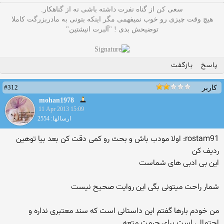
سعی کن از گناه نفرت داشته باشی نه از گناهکار.
هیچ وقت چیزی رو خوب نمیفهمی مگر اینکه بتونی به مادربزرگت کاملا
توضیحش بدی ! "آلبرت انیشتین"
پاسخ
بازگفت
#312
کاربر
mohan1978
11 Apr 2013 15:09
ارسالها: 2554
rostam91: اولا مودب باش و بحث رو کمی دقت کن بعد بیا توهین
ردیف کن
این بی ادبی های شماست
شمار راحت میتونی بگی این روایت صحیح نیست
من خودم بارها گفتم این داستانی است که سند معتبری نداره و
احتمالی است برای حرمت متعه