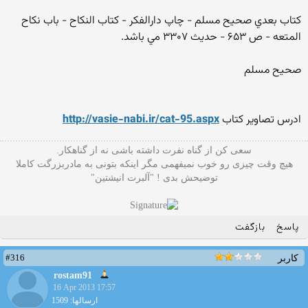
كتاب بعدي صحيح مسلم - چاپ دارالفكر - كتاب النكاح - باب نكاح
المتعه - ص ۶۵۳ - حديث ۳۳۰۷ مي باشد.
صحيح مسلم
ادرس تصاویر کتاب
http://vasie-nabi.ir/cat-95.aspx
سعی کن از گناه نفرت داشته باشی نه از گناهکار.
هیچ وقت چیزی رو خوب نمیفهمی مگر اینکه بتونی به مادربزرگت کاملا
توضیحش بدی ! "آلبرت انیشتین"
پاسخ
بازگفت
#316
کاربر
rostam91
16 Apr 2013 17:57
ارسالها: 1509