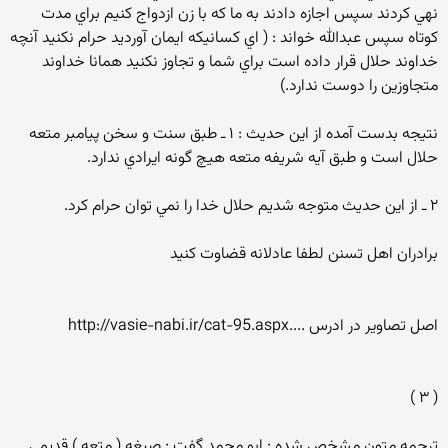
نهي كردند سپس اجازه دادند به ما كه با زن ازدواج كنيم براي مدت
كوتاه سپس عبدالله خواند : ( اي كسانيكه ايمان آورديد حرام نكنيد آنچه
خداوند حلال قرار داده است براي شما و تجاوز نكنيد همانا خداوند
متجاوزين را دوست ندارد.)
نتيجه بدست آمده از اين حديث : ۱ ـ طبق سنت و سخن پيامبر متعه
حلال است و طبق آيه شريفه متعه هيچ گونه ايرادي ندارد.
۲ ـ از اين حديث متوجه شديم حلال خدا را نمي توان حرام كرد.
برادران اهل تسنن لطفا عادلانه قضاوت كنيد
اصل تصاویر در ادرس ....http://vasie-nabi.ir/cat-95.aspx
( ۳ )
ترجمه متون مشخص شده : ابو محمد گفت : صيغه ( متعه ) قديمي