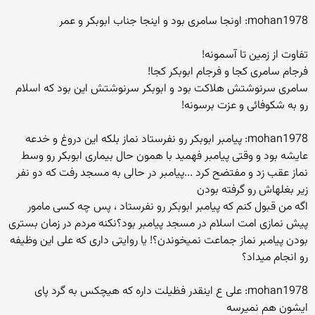
mohan1978: اونجا سامری بود و اینجا جناب ابوبکر و عمر
تفاوت از زمین تا آسمونه!
فرجام سامری کجا و فرجام ابوبکر کجا!
سامری سرنوشتش هلاکت بود و ابوبکر سرنوشتش این بود که اسلام
رو به شکوفائی و عزت برسونه!
mohan1978: پیامبر ابوبکر رو نفرستاد نماز بلکه این دروغ و خدعه
عایشه بود و وقتی پیامبر فهمید با همون حال بیماری ابوبکر رو وسط
نماز عقب زد و مفتضح کرد ...پیامبر در حالی به مسجد رفت که دو نفر
زیر بغلهاش رو گرفته بودن
اگه من قبول کنم که پیامبر ابوبکر رو نفرستاد ، پس چه کسی مامور
پیش نمازی امت اسلام در مسجد پیامبر بود؟نکنه مردم در زمان بستری
بودن پیامبر نماز جماعت نمیخوندن؟! یا روایتی داری که علی این وظیفه
رو انجام میداد؟
mohan1978: علی ع اینقدر فظیلت داره که هیچکس به گرد پای
ایشون هم نمیرسه