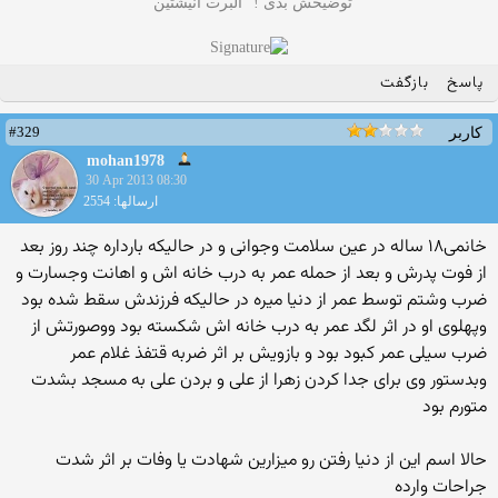
توضیحش بدی ! "آلبرت انیشتین"
پاسخ
بازگفت
#329
کاربر
mohan1978
30 Apr 2013 08:30
ارسالها: 2554
خانمی۱۸ ساله در عین سلامت وجوانی و در حالیکه بارداره چند روز بعد
از فوت پدرش و بعد از حمله عمر به درب خانه اش و اهانت وجسارت و
ضرب وشتم توسط عمر از دنیا میره در حالیکه فرزندش سقط شده بود
وپهلوی او در اثر لگد عمر به درب خانه اش شکسته بود ووصورتش از
ضرب سیلی عمر کبود بود و بازویش بر اثر ضربه قتفذ غلام عمر
وبدستور وی برای جدا کردن زهرا از علی و بردن علی به مسجد بشدت
متورم بود
حالا اسم این از دنیا رفتن رو میزارین شهادت یا وفات بر اثر شدت
جراحات وارده