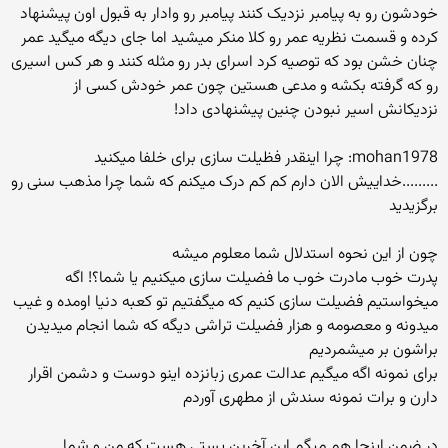
خودشون رو به پیامبر نزدیک کنند پیامبر رو وادار به قبول اون پیشنهاد
کرده و قسمت نظریه عمر رو کلا منکر میشید اما جای دیگه میگید عمر
چنان خشن بود که توصیه کرد اسرای بدر رو مثله کنند و هر کس اسیری
رو که گرفته بکشه و مدعی هستین چون عمر خودش کسی از
نزدیکانش اسیر نبودن چنین پیشنهادی داد!
mohan1978: چرا اینقدر فظیلت سازی برای خلفا میکنید
.........خداییش الان دارم کم کم درک میکنم که شما چرا مذهب سنی رو
برگزیدید
چون از این نحوه استدلال شما معلوم میشه
پدرت خوب مادرت خوب ما فضیلت سازی میکنیم یا شما؟! اگه
میخواستیم فضیلت سازی کنیم که میگفتیم تو کعبه دنیا اومده و غیب
میدونه و معصومه و هزار فضیلت تراشی دیگه که شما انجام میدیدن
براشون بر میشمردیم
برای نمونه اگه میگیم عدالت عمری زبانزده اینو دوست و دشمن اقرار
دارن و برات نمونه سندش از مطهری آوردم
در ضمن اینجا هم میگم این آخرین پستی هست که من و شما