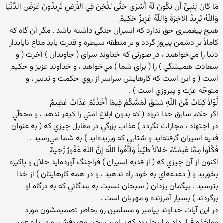
مَا كَانَ لِنَبِيٍّ أَن يَكُونَ لَهُ أَسْرَى حَتَّى يُثْخِنَ فِي الأَرْضِ تُرِيدُونَ عَرَضَ الدُّنْيَا
وَاللّهُ يُرِيدُ الآخِرَةَ وَاللّهُ عَزِيزٌ حَكِيمٌ ‏
هيچ پيغمبري حق ندارد كه اسيران جنگي داشته باشد . مگر آن گاه كه
كاملاً بر دشمن پيروز گردد و بر منطقه سيطره و قدرت يابد متاع ناپايدار
دنيا را مي‌خواهيد ، در صورتي كه خداوند سراي ( جاويدان ) آخرت ( و
سعادت هميشگي ) را ( براي شما ) مي‌خواهد ، و خداوند عزيز و حكيم
است ( و اين است كه كارهايش سراسر از روي حكمت و تدبير ، و
متوجّه عزّت و پيروزي است ) .‏
لَّوْلاَ كِتَابٌ مِّنَ اللّهِ سَبَقَ لَمَسَّكُمْ فِيمَا أَخَذْتُمْ عَذَابٌ عَظِيمٌ ‏
‏اگر حكم سابق خدا نبود ( كه بدون ابلاغ امّتي را كيفر ندهد ، و مخطّيِ
در اجتهاد ، مجازات نگردد ) عذاب بزرگي در مقابل چيزي كه ( به عنوان
فديه اسيران گرفته‌ايد و شتابي كه ورزيده‌ايد ) به شما مي‌رسيد .‏
فَكُلُواْ مِمَّا غَنِمْتُمْ حَلاَلاً طَيِّباً وَاتَّقُواْ اللّهَ إِنَّ اللّهَ غَفُورٌ رَّحِيمٌ ‏
اكنون از آن چيزي كه ( از فديه اسيران ) فراچنگ آورده‌ايد حلال و پاكيزه
بخوريد و ( دغدغه‌اي به خود راه ندهيد ، و در همه كارهايتان ) از خدا
بترسيد . بيگمان يزدان ( سبحان نسبت به بندگاني كه به درگاه او
برگردند ) بسيار آمرزنده و مهربان است .‏
در این آیات خداوند پیامبر و مسلمین رو بخاطر تصمیمشون مورد
مواخذه قرار داد و اینجا بود که پیامبر سخن معروفش رو در باره عمر