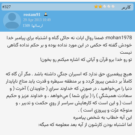
#327
کاربر
rostam91
29 Apr 2013 10:49
ارسالها: 1509
mohan1978: ضمنا روال ایات نه حاکی گناه و اشتباه برای پیامبر خدا
خودش گفته که حکمی در این مورد نداده بوده و بر حکم نداده گناهی
نیست
تو رو خدا برو قرآن و آیاتی که اشاره میکنم رو بخون!
هيچ پيغمبري حق ندارد كه اسيران جنگي داشته باشد . مگر آن گاه كه
كاملاً بر دشمن پيروز گردد و بر منطقه سيطره و قدرت يابد متاع ناپايدار
دنيا را مي‌خواهيد ، در صورتي كه خداوند سراي ( جاويدان ) آخرت ( و
سعادت هميشگي ) را ( براي شما ) مي‌خواهد ، و خداوند عزيز و حكيم
است ( و اين است كه كارهايش سراسر از روي حكمت و تدبير ، و
متوجّه عزّت و پيروزي است ) .‏
این آیه خطاب به شخص پیامبره
اما اشتباه بودن کارشون از آیه بعد معلومه که میگه: