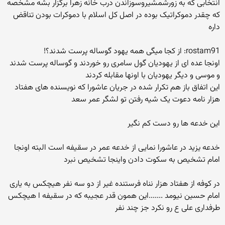
انتخابی که به زورشمشیروسوزاندن درب خانه زهرا برگزار بشه مشخصه
که چقدر دموکراتیک بوده در اصل کل اسلام با دموکرات بودن تناقض
داره
rostam91: از کجا میگی همه یهود گوساله پرست شدند؟!
اونجا عده ای از یهودیان گول سامری رو خوردند و گوساله پرست شدند
و موسی و دیگر یهودیان با اونها مقابله کردند
این اتفاق باز هم تکرار شده در جریان عاشورا که نویسنده های هفتاد
هزار نامه دعوت یک شیه رفتن تو لشگر عمر سعد
این خدعه ها رو دست کم نگیر
خدعه یزید در عاشورا نمایی از خدعه عمر در سقیفه است البته اونجا
امام تشخیص به سکوت دادن واینجا تشخیص نبرد
در کوفه از هفتاد هزار نناه فرستنده غیر از دو سه نفر هیچکس به یاری
امام حسین نیومد .......این همون قدر عجیبه که در سقیفه ا هیچکس
طرفداری علی ع رو نکرد جز چند نفر