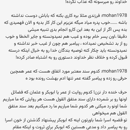
خداوند رو میرسونه که عذاب نکرده!
mohan1978: فرزندی مثلا بره کاری بکنه که باباش دوست نداشته
باشه ......خوب پدره میاد میگه عزیزم این کار کار بدیه و الان فهمیدی که
بده پس اگر از این به بعد این کارو انجام بدی تنبیه میشی
دقیقا ،اون پسر خام بوده و غیب هم نمیدونسته و جایر الخطا و خوب
رو از بد تشخیص نمیداده ، پیامبر هم چون از غیب خبر نداشته و
نمیدونسته باید چکار کنه ثوصیه بندگان خدا رو به خیال اینکه درسته
قبول کرده و خلاف نظر خداوند دستوری رو به اشتباه صادر کرده!
mohan1978: کدوم سند معتبر مورد اتفاق هست که عمر همچین
حرفی رو زده و پیامبر گفته عمر تنها ادم بهشت رونده بود ه
حرف خنده دار نزن! کدوم روایت از عمر یا ابوبکر و عثمان که فضائل
اونها رو بر شمرده دارای سند متفق القول هست هر روایتی که ما میاریم
شما اونو رد میکنی هر کدوم شما میاریم ما رد میکنیم بعد سند متفق
القول هم میخواهی
تو قضیه اسرا شما باورتون اینه که ابوبکر پیشنهاد گذشتن از خون اسرا
رو به پیامبر داد و مدعی هستین که ابوبکر برای ثروت و اینکه مقام