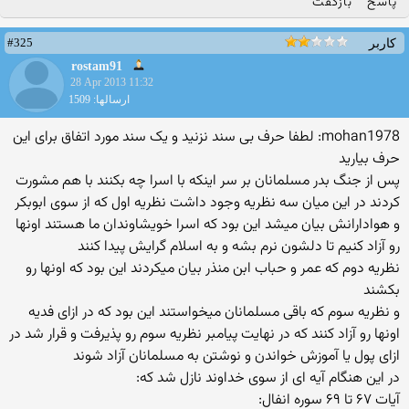
پاسخ
بازگفت
#325
کاربر
rostam91
28 Apr 2013 11:32
ارسالها: 1509
mohan1978: لطفا حرف بی سند نزنید و یک سند مورد اتفاق برای این
حرف بیارید
پس از جنگ بدر مسلمانان بر سر اینکه با اسرا چه بکنند با هم مشورت
کردند در این میان سه نظریه وجود داشت نظریه اول که از سوی ابوبکر
و هوادارانش بیان میشد این بود که اسرا خویشاوندان ما هستند اونها
رو آزاد کنیم تا دلشون نرم بشه و به اسلام گرایش پیدا کنند
نظریه دوم که عمر و حباب ابن منذر بیان میکردند این بود که اونها رو
بکشند
و نظریه سوم که باقی مسلمانان میخواستند این بود که در ازای فدیه
اونها رو آزاد کنند که در نهایت پیامبر نظریه سوم رو پذیرفت و قرار شد در
ازای پول یا آموزش خواندن و نوشتن به مسلمانان آزاد شوند
در این هنگام آیه ای از سوی خداوند نازل شد که:
آیات ۶۷ تا ۶۹ سوره انفال: