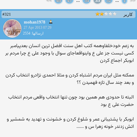
>>
48
47
...
34
33
32
...
1
<<
#321
کاربر
mohan1978
27 Apr 2013 07:29
ارسالها: 2554
به زعم خودخلفاوهمه کتب اهل سنت افضل ترین انسان بعدپیامبر
کسی نیست جز علی ع واینواقعاجای سوال با وجود علی ع چرا مردم بر
ابوبکر اجماع کردن
ممکنه مثل ایران مردم اشتباه کردن و مثلا احمدی نژادرو انتخاب کردن
و بعد چند سال تازه فهمیدن ؟؟
البته تا حدودی هم همین بود چون تنها انتخاب واقعی مردم انتخاب
حضرت علی ع بود
ابوبکر با پشتیبانی عمر و شلوغ کردن و خشونت و تهدید به شمشیر و
اتش زدندر خونه زهرا س و ......