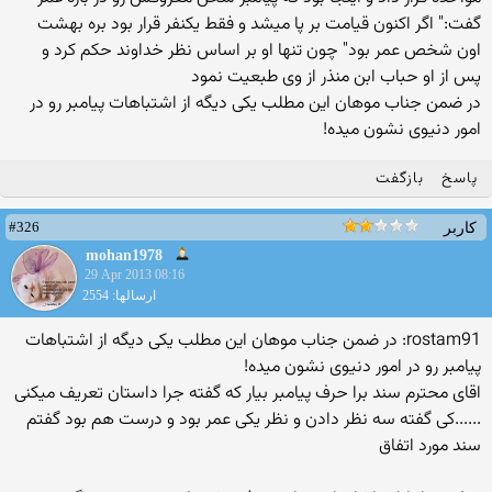
گفت:" اگر اکنون قیامت بر پا میشد و فقط یکنفر قرار بود بره بهشت
اون شخص عمر بود" چون تنها او بر اساس نظر خداوند حکم کرد و
پس از او حباب ابن منذر از وی طبعیت نمود
در ضمن جناب موهان این مطلب یکی دیگه از اشتباهات پیامبر رو در
امور دنیوی نشون میده!
پاسخ
بازگفت
#326
کاربر
mohan1978
29 Apr 2013 08:16
ارسالها: 2554
rostam91: در ضمن جناب موهان این مطلب یکی دیگه از اشتباهات
پیامبر رو در امور دنیوی نشون میده!
اقای محترم سند برا حرف پیامبر بیار که گفته جرا داستان تعریف میکنی
......کی گفته سه نظر دادن و نظر یکی عمر بود و درست هم بود گفتم
سند مورد اتفاق