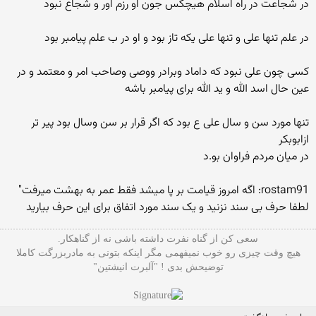
در شجاعت در راه اسلام هیچکس جون او رزم اور و شجاع نبود
در علم تنها علی و تنها علی یکه تاز بود و او در ب علم پیامبر بود
کسی چون علی نبود که داماد وبرادر ووصی وصاحب امر و معتمد و در
عین حال اسد الله و ید الله برای پیامبر باشه
تنها مورد سن و سال علی ع بود که اگر قرار بر سن وسال بود پیر تر
ازابوبکر
در میان مردم فراوان بو.د
rostam91: اگه امروز قیامت بر پا میشد فقط عمر به بهشت میرفت"
لطفا حرف بی سند نزنید و یک سند مورد اتفاق برای این حرف بیارید
سعی کن از گناه نفرت داشته باشی نه از گناهکار.
هیچ وقت چیزی رو خوب نمیفهمی مگر اینکه بتونی به مادربزرگت کاملا
توضیحش بدی ! "آلبرت انیشتین"