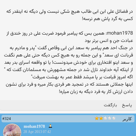
در فضائل علی ابن ابی طالب هیچ شکی نیست ولی دیگه نه اینقدر که
کسی به گرد پاش هم نرسه!
mohan1978: همین بس که پیامبر فرمود ضربت علی در روز خندق از
عبادت جن و انس برتر بود
در جنگ احد هم پیامبر به سعد ابن ابی وقاص گفت "پدر و مادرم به
قربانت ای سعد" و این جمله رو به هیچ کس دیگه حتی علی هم نگفت
و سعد اینو افتخاری برای خودش میدونست! یا تو واقعه اسرای بدر بعد
از اینکه آیه خداوند نازل شد در جمله مشهورش به مسلمانان گفت که "
اگه امروز قیامت بر پا میشد فقط عمر به بهشت میرفت"
اینها جملاتی هستند که در تمجید هر فردی بکار میره و فرد برای نشون
دادن ارزش کار یه فرد دیگه به زبان میاره!
پاسخ
بازگفت
#324
کاربر
mohan1978
28 Apr 2013 07:42