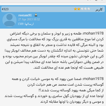
#323
کاربر
rostam91
27 Apr 2013 10:32
ارسالها: 1509
mohan1978: طلحه و زبیر و ابوذر و سلمان و برخی دیگه اعتراض
کردن اما موج منافقین به قدری بزرگ بود که مخالفت با مرگ مساوی
بود و البته مرگی که فایده نداشت و منجر به اتفاق و نتیجه نمیشد
شما حتی نتونستی به اندازه انگشتان یه دست هم مخالف ابوبکر پیدا
کنی و این خودش نشون میده که چقدر ابوبکر بین مردم محبوب بوده و
در ضمن وقتی دموکراسی باشه حتما عده ای مخالف پیدا میشن و این
طبیعی هست که اونجا هم عده ای مخالفت کنند.
mohan1978: ضمنا عین یهود که به موسی خیانت کردن و همه
گوساله پرست شدن امت محمد ص هم خیانت کردن
از کجا میگی همه یهود گوساله پرست شدند؟!
اونجا عده ای از یهودیان گول سامری رو خوردند و گوساله پرست شدند
و موسی و دیگر یهودیان با اونها مقابله کردند