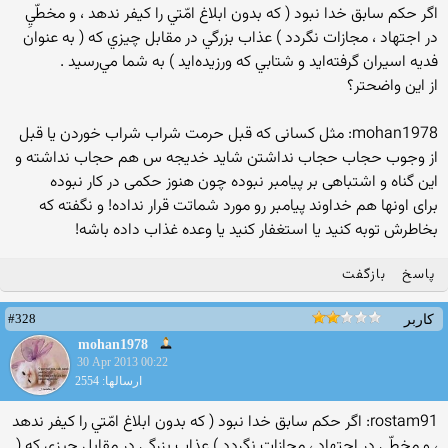
اگر حكم سابق خدا نبود ( كه بدون ابلاغ امّتي را كيفر ندهد ، و مخطّيِ
در اجتهاد ، مجازات نگردد ) عذاب بزرگي در مقابل چيزي كه ( به عنوان
فديه اسيران گرفته‌ايد و شتابي كه ورزيده‌ايد ) به شما مي‌رسيد .‏
از این واضحتر؟
mohan1978: مثل کسانی که قبل حرمت شراب شراب خوردن یا قبل
از وجوب حجاب حجاب نداشتن شاید خدیجه س هم حجاب نداشته و
این گناه و اشتباهی بر پیامبر نبوده چون هنوز حکمی در کار نبوده
برای اونها هم خداوند پیامبر رو مورد شماتت قرار نداده! و نگفته که
بخاطرش توبه کنید یا استغفار کنید یا وعده غذاب داده باشه!
پاسخ
بازگفت
#328
کاربر
mohan1978
30 Apr 2013 00:22
ارسالها: 2554
rostam91: اگر حكم سابق خدا نبود ( كه بدون ابلاغ امّتي را كيفر ندهد
، و مخطّيِ در اجتهاد ، مجازات نگردد ) عذاب بزرگي در مقابل چيزي كه (