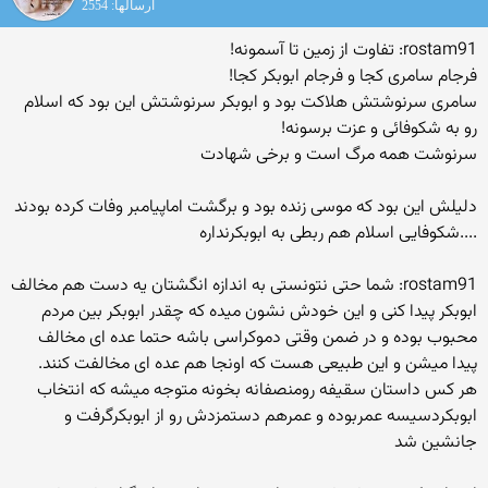
ارسالها: 2554
rostam91: تفاوت از زمین تا آسمونه!
فرجام سامری کجا و فرجام ابوبکر کجا!
سامری سرنوشتش هلاکت بود و ابوبکر سرنوشتش این بود که اسلام
رو به شکوفائی و عزت برسونه!
سرنوشت همه مرگ است و برخی شهادت
دلیلش این بود که موسی زنده بود و برگشت اماپیامبر وفات کرده بودند
....شکوفایی اسلام هم ربطی به ابوبکرنداره
rostam91: شما حتی نتونستی به اندازه انگشتان یه دست هم مخالف
ابوبکر پیدا کنی و این خودش نشون میده که چقدر ابوبکر بین مردم
محبوب بوده و در ضمن وقتی دموکراسی باشه حتما عده ای مخالف
پیدا میشن و این طبیعی هست که اونجا هم عده ای مخالفت کنند.
هر کس داستان سقیفه رومنصفانه بخونه متوجه میشه که انتخاب
ابوبکردسیسه عمربوده و عمرهم دستمزدش رو از ابوبکرگرفت و
جانشین شد