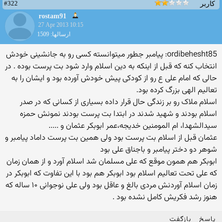
#322
کاربر
rostam91
27 Apr 2013 10:15
ارسالها: 1509
ordibehesht85: پیامبر جطور میتوانسته کسی رو به جانشینی خودش
انتخاب کنه که قبل از اینکه به دین اسلام وارد شود بت پرست بوده . در
حالی که امام علی ع رو از کودکی پیش خودش آورده بود و ایشان را به
تعالیم الهی بزرگ کرده بود.
اسلام ملاک رو بر زندگی حال قرار داده بسیاری از کسانی که در صدر
اسلام بودند و شهید شدند در ابتدا بت پرست بودند نمونش حمزه
سیدالشهدا، ام المومنین خدیجه،عمر ابوبکر عثمان و .....
عثمان قبل از اسلام بت پرست بود ولی همین بت پرست داماد پیامبر و
شوهر دو دختر پیامبر و باجناق علی بود
ابوبکر هم همون موقع که علی مسلمان شد اسلام آورد و از همان زمان
که علی تحت تعالیم اسلام بود ابوبکر هم بود با این تفاوت که ابوبکر در
زمان اسلام آوردنش مردی بالغ و عاقل بود ولی علی نوجوانی ۱۰ ساله که
هنوز رشد فکریش کامل نشده بود .
پاسخ
بازگفت