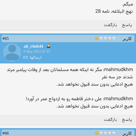
میگم.
نهج البلاغه، نامه 28
پاسخ
بازگفت
#65
کاربر
ali_t4nh44
8 May 2012 07:45
ارسالها: 101
mahmudkhm: مگر نه اینکه همه مسلمانان بعد از وفات پیامبر مرتد
شدند جز سه نفر
هیچ ادعایی بدون سند قبول نخواهد شد.
mahmudkhm: علی دختر فاطمه رو به ازدواج عمر در آورد!
هیچ ادعایی بدون سند قبول نخواهد شد.
پاسخ
بازگفت
#66
کاربر