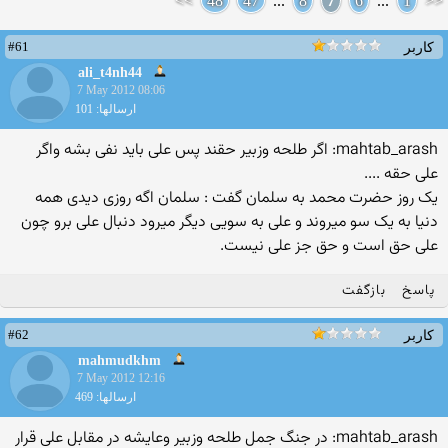
>>
48
47
...
8
7
6
...
1
<<
#61
کاربر
ali_t4nh44
7 May 2012 08:06
ارسالها: 101
mahtab_arash: اگر طلحه وزبیر حقند پس علی باید نفی بشه واگر
علی حقه ....
یک روز حضرت محمد به سلمان گفت : سلمان اگه روزی دیدی همه
دنیا به یک سو میروند و علی به سویی دیگر میرود دنبال علی برو چون
علی حق است و حق جز علی نیست.
پاسخ
بازگفت
#62
کاربر
mahmudkhm
7 May 2012 12:16
ارسالها: 469
mahtab_arash: در جنگ جمل طلحه وزبیر وعایشه در مقابل علی قرار