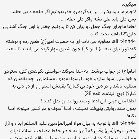
میگیرند
لاجرم ما باید یکی از این دوگروه رو حق بدونیم اگر طلحه وزبیر حقند
پس علی باید نفی بشه واگر علی حقه ....
لطفا ماجرای جنگ جمل رو بیان کن تا بدونیم چقدر با اون جنگ آشنایی
داری؟!تا باهم بحث کنیم
ali_t4nh44: معاویه طی نامه ای به حضرت امیر(ع) طعن زده و نوشته
که: تو را برای بیعت(با ابوبکر) چون شتری مهار کرده می راندند تا بیعت
کنی.
امام(ع) در جواب نوشت: به خدا سوگند خواستی نکوهش کنی، ستودی
و خواستی رسوا سازی، خود را رسوا نمودی. مسلمان را چه نقصان که
مظلوم باشد و در دین خود بی گمان؟ یقینش استوار و از دو دلی به
کنار؟( نهج البلاغه، نامه 28)
لطفا متن عربی این ادعا و سند روایت رو نقل کنید !
بدون سند روایتی پذیرفته نمیشه ، ادعا آسونه و هر کسی میتونه ادعا
بکنه!
ali_t4nh44: با توجه به بیان مولا امیرالمؤمنین علیه السلام ایذاء و آزار
حضرت زهرا(س) وقتی که آن را به خاطر حفظ مصلحت اسلام نوپا و
مسلمین تحمل کرده است و به این جهت مظلوم واقع شده است، بر