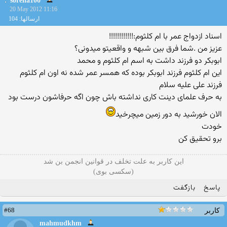
sorena100
20 May 2012 11:16
ارسالها: 104
اسناد ازدواج عمر با ام کلثوم:!!!!!!!!!!!!
عزیز من .شما فرق بین شبهه و واقعیتو میدونی؟
ابوبکر دو فرزند داشت به اسم ام کلثوم و محمد
این ام کلثوم فرزند ابوبکر بوده که همسر عمر شده نه اون ام کلثوم
فرزند علی علیه سلام
به حرف علمای دینت کاری نداشته باش چون اگه حرفاشون درست بود
الان خورشید به دور زمین میچرخید
خودت
برو تحقیق کن
این کاربر به علت تخلف در قوانین انجمن بن شد
(سکسی بوی)
پاسخ
بازگفت
#68
کاربر
mahmudkhm