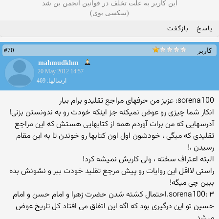
این کاربر به علت تخلف در قوانین انجمن بن شد
(سکسی بوی)
پاسخ
بازگفت
#70
کاربر
mahmudkhm
20 May 2012 14:57
ارسالها: 469
sorena100: عزیز من حرفهای مراجع تقلیدو برام بیار
انکار شما چیزی رو عوض نمیکنه جز اینکه خودت رو به ندونستن بزنی!
آدرسهایی که من برات آوردم همه از کتابهایی هستش که این مراجع
تقلیدی که میگی ، خودشون اول اون کتابها رو خوندن تا به این مقام
رسیدن ،!
البته اعتراف سخته ، ولی کاریش نمیشه کرد!
راستی لااقل این روایات رو پیش مرجع تقلید خودت ببر و نشونش بده
ببین چی میگه!
sorena100: ۳.احتمال کشته شدن حضرت زهرا و امام حسن و امام
حسین تو این درگیری بود که اگه این اتفاق می افتاد کل تاریخ عوض
میشد