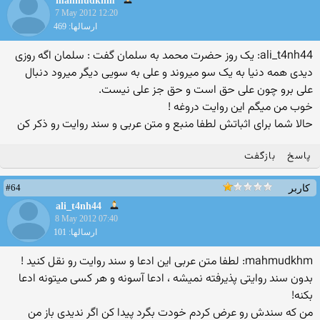
mahmudkhm
7 May 2012 12:20
ارسالها: 469
ali_t4nh44: یک روز حضرت محمد به سلمان گفت : سلمان اگه روزی
دیدی همه دنیا به یک سو میروند و علی به سویی دیگر میرود دنبال
علی برو چون علی حق است و حق جز علی نیست.
خوب من میگم این روایت دروغه !
حالا شما برای اثباتش لطفا منبع و متن عربی و سند روایت رو ذکر کن
پاسخ
بازگفت
#64
کاربر
ali_t4nh44
8 May 2012 07:40
ارسالها: 101
mahmudkhm: لطفا متن عربی این ادعا و سند روایت رو نقل کنید !
بدون سند روایتی پذیرفته نمیشه ، ادعا آسونه و هر کسی میتونه ادعا
بکنه!
من که سندش رو عرض کردم خودت بگرد پیدا کن اگر ندیدی باز من