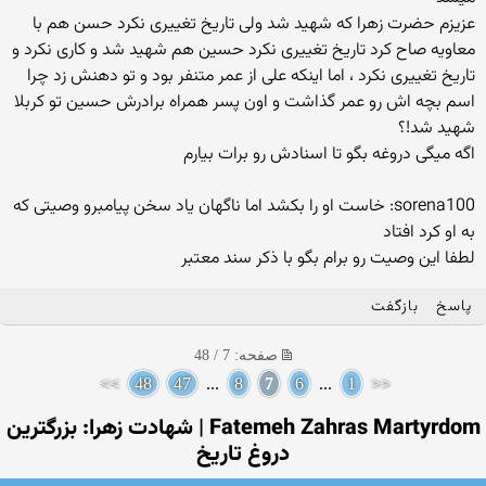
عزیزم حضرت زهرا که شهید شد ولی تاریخ تغییری نکرد حسن هم با
معاویه صاح کرد تاریخ تغییری نکرد حسین هم شهید شد و کاری نکرد و
تاریخ تغییری نکرد ، اما اینکه علی از عمر متنفر بود و تو دهنش زد چرا
اسم بچه اش رو عمر گذاشت و اون پسر همراه برادرش حسین تو کربلا
شهید شد!؟
اگه میگی دروغه بگو تا اسنادش رو برات بیارم
sorena100: خاست او را بکشد اما ناگهان یاد سخن پیامبرو وصیتی که
به او کرد افتاد
لطفا این وصیت رو برام بگو با ذکر سند معتبر
پاسخ
بازگفت
صفحه: 7 / 48
>>
48
47
...
8
7
6
...
1
<<
Fatemeh Zahras Martyrdom | شهادت زهرا: بزرگترین
دروغ تاریخ