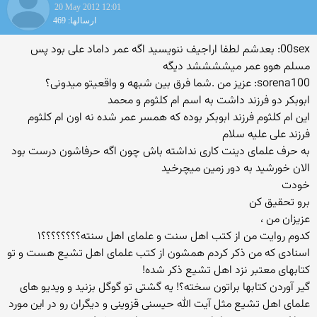
20 May 2012 12:01
ارسالها: 469
00sex: بعدشم لطفا اراجیف ننویسید اگه عمر داماد علی بود پس
مسلم هوو عمر میششششد دیگه
sorena100: عزیز من .شما فرق بین شبهه و واقعیتو میدونی؟
ابوبکر دو فرزند داشت به اسم ام کلثوم و محمد
این ام کلثوم فرزند ابوبکر بوده که همسر عمر شده نه اون ام کلثوم
فرزند علی علیه سلام
به حرف علمای دینت کاری نداشته باش چون اگه حرفاشون درست بود
الان خورشید به دور زمین میچرخید
خودت
برو تحقیق کن
عزیزان من ،
کدوم روایت من از کتب اهل سنت و علمای اهل سنته؟؟؟؟؟؟؟؟۱
اسنادی که من ذکر کردم همشون از کتب علمای اهل تشیع هست و تو
کتابهای معتبر نزد اهل تشیع ذکر شده!
گیر آوردن کتابها براتون سخته؟! یه گشتی تو گوگل بزنید و ویدیو های
علمای اهل تشیع مثل آیت الله حیسنی قزوینی و دیگران رو در این مورد