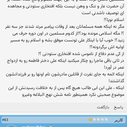
آن حضرت عار و ننگ و وهن نیست بلکه افتخاری ستودنی و مجاهده
ای توصیف ناشدنی است
اسلام نوپا؟!
مگر نه اینکه همه مسلمانان بعد از وفات پیامبر مرتد شدند جز سه نفر
؟! مگه اسلامی مونده بود؟!از کدوم مسلمین در اون دوره حرف می
زنید؟! خوب آیا با اینکار علی تونست موفق بشه و اسلام رو به مسیر
اولیه اش برگردونه؟!
از کی عدم دفاع از ناموس شده افتخاری ستودنی ؟!
در ثانی باقی ماجرا رو چکار میکنید اینکه علی دختر فاطمه رو به ازدواج
عمر در آورد!
اینکه ائمه به جای نفرت از قاتلین مادرشون نام اونها رو بر فرزندانشون
گذاشتند!
اینکه ، علی ابن ابی طالب هیچ گاه پس از به خلافت رسیدنش از این
موضوع صحبتی نکرد همینطور نامه شش نهج البلاغه وغیرو
پاسخ
بازگفت
#63
کاربر