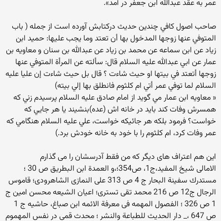
عمر به عقد عبدالله ابن جعفر در آمد».
‌صاحب اصول كافي چندين حديث دركتابش آورده است از جمله ( باب
المتوفي عنها زوجها المدخول بها أن تعتد وما يجب عليها: ‌حميد ابن
زياد عن ابن سماعه عن محمد بن زياد عن عبدالله بن سنان و معاويه بن
عمار عن ابي عبدالله عليه السلام قال: سألته عن المرأة‌ المتوفي عنها
زوجها أتعتد في بيتها او حيث شاءت ؟‌ قال بل حيث شاءت إن عليا عليه
السلام لما توفي عمر أتي ام كلثوم فانطلق بها إلي بيته)
« معاويه ابن عمار مي گويد از امام صادق عليه السلام پرسيدم زني كه
همسرش وفات كند بايد در خانه اش (عده)بنشيند يا هر جايي كه
خواست؟ فرمود بلكه هر جائيكه خواست، ‌علي عليه السلام هنگامي كه
عمر وفات كرد، ام كلثوم را با خود به خانه خودش برد.)
این هم اعتراف های دیگر که من فقط آدرسشان را می گذارم
الامالی شیخ المفید،ج1، ص354؛،و العمدة ابن البطریق ص 30 ؛
مستدرك سفینة البحار ج 4 ص 313 علی النمازی الشاهرودی؛ قاموس
الرجال ج12 ص 216 محمد تقی تستری؛ اعیان الشیعه محسن امین ج
1 ص 326 ؛ الفصول المهمه فی معرفة الائمه ابن صباغ، حاشیه ج 1
ص 647 ،_ دار الحدیث للطباعة والنشر ؛ محدث قمی در نفس المهموم