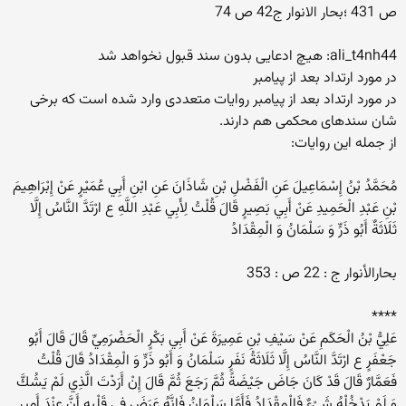
ص 431 ؛بحار الانوار ج42 ص 74
ali_t4nh44: هیچ ادعایی بدون سند قبول نخواهد شد
در مورد ارتداد بعد از پیامبر
در مورد ارتداد بعد از پیامبر روایات متعددی وارد شده است که برخی
شان سندهای محکمی هم دارند.
از جمله این روایات:
مُحَمَّدُ بْنُ إِسْمَاعِيلَ عَنِ الْفَضْلِ بْنِ شَاذَانَ عَنِ ابْنِ أَبِي عُمَيْرٍ عَنْ إِبْرَاهِيمَ
بْنِ عَبْدِ الْحَمِيدِ عَنْ أَبِي بَصِيرٍ قَالَ قُلْتُ لِأَبِي عَبْدِ اللَّهِ ع ارْتَدَّ النَّاسُ إِلَّا
ثَلَاثَةٌ أَبُو ذَرٍّ وَ سَلْمَانُ وَ الْمِقْدَادُ
بحارالأنوار ج : 22 ص : 353
****
عَلِيُّ بْنُ الْحَكَمِ عَنْ سَيْفِ بْنِ عَمِيرَةَ عَنْ أَبِي بَكْرٍ الْحَضْرَمِيِّ قَالَ قَالَ أَبُو
جَعْفَرٍ ع ارْتَدَّ النَّاسُ إِلَّا ثَلَاثَةُ نَفَرٍ سَلْمَانُ وَ أَبُو ذَرٍّ وَ الْمِقْدَادُ قَالَ قُلْتُ
فَعَمَّارٌ قَالَ قَدْ كَانَ جَاضَ جَيْضَةً ثُمَّ رَجَعَ ثُمَّ قَالَ إِنْ أَرَدْتَ الَّذِي لَمْ يَشُكَّ
وَ لَمْ يَدْخُلْهُ شَيْ‏ءٌ فَالْمِقْدَادُ فَأَمَّا سَلْمَانُ فَإِنَّهُ عَرَضَ فِي قَلْبِهِ أَنَّ عِنْدَ أَمِيرِ