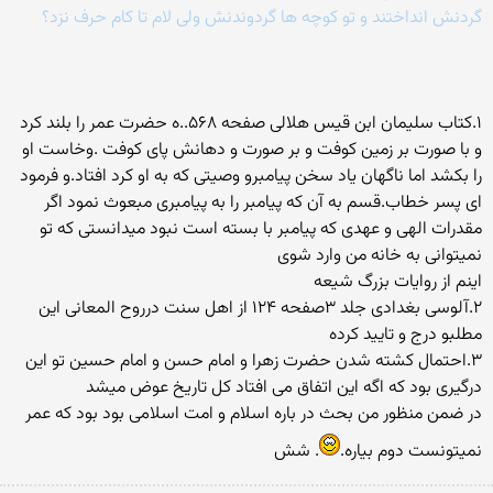
گردنش انداختند و تو کوچه ها گردوندنش ولی لام تا کام حرف نزد؟
۱.کتاب سلیمان ابن قیس هلالی صفحه ۵۶۸..ه حضرت عمر را بلند کرد
و با صورت بر زمین کوفت و بر صورت و دهانش پای کوفت .وخاست او
را بکشد اما ناگهان یاد سخن پیامبرو وصیتی که به او کرد افتاد.و فرمود
ای پسر خطاب.قسم به آن که پیامبر را به پیامبری مبعوث نمود اگر
مقدرات الهی و عهدی که پیامبر با بسته است نبود میدانستی که تو
نمیتوانی به خانه من وارد شوی
اینم از روایات بزرگ شیعه
۲.آلوسی بغدادی جلد ۳صفحه ۱۲۴ از اهل سنت درروح المعانی این
مطلبو درج و تایید کرده
۳.احتمال کشته شدن حضرت زهرا و امام حسن و امام حسین تو این
درگیری بود که اگه این اتفاق می افتاد کل تاریخ عوض میشد
در ضمن منظور من بحث در باره اسلام و امت اسلامی بود بود که عمر
نمیتونست دوم بیاره.
. شش