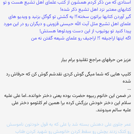
اسنادی که من ذکر کردم همشون از کتب علمای اهل تشیع هست و تو
کتابهای معتبر نزد اهل تشیع ذکر شده!
گیر آوردن کتابها براتون سخته؟! یه گشتی تو گوگل بزنید و ویدیو های
علمای اهل تشیع مثل آیت الله حیسنی قزوینی و دیگران رو در این مورد
پیدا کنید تو یوتیوب از این دست ویدئوها هستش!
اگه اینها اراجیفه ؟! اراجیف رو علمای شیعه گفتن نه من
عزیز من حرفهای مراجع تقلیدو برام بیار
کلیپ هایی که شما میگی گوش کردی نقدشم گوش کن که حرفاش رد
شده
...
در ضمن این خانوم ربیوه حضرت بوده یعنی دختر خوانده..اما علی علیه
سلام این دختر خودش بزرگش کرده برا همین ام کلثومو دختر علی
علیه سالم میدونند.
عمر جلوی علی دهنش بسته شد یا علی که به قول خودتون ناموسش
رو کتک زدند بچش رو سقط کردن خانومش رو شهید کردن طناب