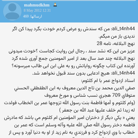
mahmudkhm
8 May 2012 12:31
ارسالها: 469
ali_t4nh44: من که سندش رو عرض کردم خودت بگرد پیدا کن اگر
ندیدی باز من میگم.
نهج البلاغه، نامه 28
عزیز من این که نشد سند ، رجال این روایت کجاست ؟خودت میدونی
نهج البلاغه چند صد سال بعد از امیر المومنین جمع آوری شده گرد
آورنده این کتاب چگونه روایاتش رو به علی ابن ابی طالب میرسونه؟
ali_t4nh44: هیچ ادعایی بدون سند قبول نخواهد شد.
اسناد ازدواج عمر با ام کلثوم:
صفي الدين محمد بن تاج الدين معروف به ابن الطقطقي الحسني
متوفاي 709 هجري نسب شناس و مورخ معروف
(وام كلثوم و أمها فاطمة‌ بنت رسول الله تزوجها عمر بن الخطاب فولدت
له زيدا ثم خلف عليها عبد الله بن جعفر )
يعني « يكي ديگر از دختران امير المؤمنين ام كلثوم مي باشد كه مادرش
فاطمه دختر رسول الله صلي الله عليه وآله وسلم است كه عمر بن
خطاب با وي ازدواج كرد و فرزندي به نام زيد از او به دنيا آورد و پس از