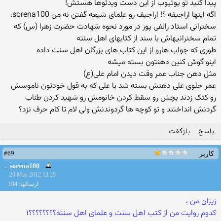
پیدا کنید تو یوتیوب از این دست ویدئوها هستش!
اگه اینها اراجیفه ؟! اراجیف رو علمای شیعه گفتن نه من sorena100:
سخنرانی استاد رائفی پور در مورد نحوه شهادت حضرت زهرا (س) که
تمام سخنرانیهاش با سند از کتابهای اهل سنته
طوری که جواب هارو از این کتاب های بزرگان اهل سنت داده
اینو گوش کنین دهنتون بسته میشه
مثل دهن جناب عمر وقت دیدن امام علی(ع)
عمر جلوی علی دهنش بسته شد یا علی که به قول خودتون ناموسش
رو کتک زدند بچش رو سقط کردن خانومش رو شهید کردن طناب
گردنش انداختند و تو کوچه ها گردوندنش ولی لام تا کام حرف نزد؟
پاسخ
بازگفت
#69
کاربر
sorena100
20 May 2012 13:29
ارسالها: 104
زیزان من ،
کدوم روایت من از کتب اهل سنت و علمای اهل سنته؟؟؟؟؟؟؟؟۱