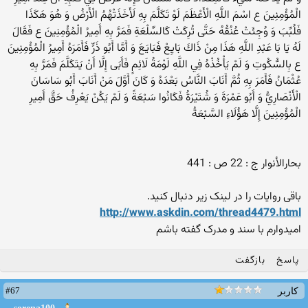
الْمُؤْمِنِينَ ع اسْمَ اللَّهِ الْأَعْظَمَ لَوْ تَكَلَّمَ بِهِ لَأَخَذَتْهُمُ الْأَرْضُ وَ هُوَ هَكَذَا
فَلُبِّبَ وَ وُجِئَتْ عُنُقُهُ حَتَّى تُرِكَتْ كَالسِّلْعَةِ فَمَرَّ بِهِ أَمِيرُ الْمُؤْمِنِينَ ع فَقَالَ
لَهُ يَا بَا عَبْدِ اللَّهِ هَذَا مِنْ ذَاكَ بَايِعْ فَبَايَعَ وَ أَمَّا أَبُو ذَرٍّ فَأَمَرَهُ أَمِيرُ الْمُؤْمِنِينَ
ع بِالسُّكُوتِ وَ لَمْ يَأْخُذْهُ فِي اللَّهِ لَوْمَةُ لَائِمٍ فَأَبَى إِلَّا أَنْ يَتَكَلَّمَ فَمَرَّ بِهِ
عُثْمَانُ فَأَمَرَ بِهِ ثُمَّ أَنَابَ النَّاسُ بَعْدَهُ وَ كَانَ أَوَّلَ مَنْ أَنَابَ أَبُو سَاسَانَ
الْأَنْصَارِيُّ وَ أَبُو عَمْرَةَ وَ شُتَيْرَةُ فَكَانُوا سَبْعَةً وَ لَمْ يَكُنْ يَعْرِفُ حَقَّ أَمِيرِ
الْمُؤْمِنِينَ إِلَّا هَؤُلَاءِ السَّبْعَةُ
بحارالأنوار ج : 22 ص : 441
باقی روایات را در لینک زیر دنبال کنید.
http://www.askdin.com/thread4479.html
امیدوارم با سند و مدرک گفته باشم
پاسخ
بازگفت
#67
کاربر