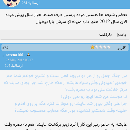
ارسالها: 264
بعضی شیعه ها هستن مرده پرستن طرف صدها هزار سال پیش مرده
الان سال 2012 هنوز داره میزنه تو سرش بابا بیخیال
پاسخ
بازگفت
#75
کاربر
sorena100
22 May 2012 08:17
ارسالها: 104
من جنگ جمل رو از هر دو دریچه اهل سنت و تشیع خوندم شما هم
خوندی؟ میدونی وقتی سپاه عایشه از مکه خارج شد چرا بجای مدینه که
مرکز خلافت علی بود به بصره رفت؟
نه دوست من شما اینها رو نمی دونی !
چرا علی وقتی پیروز شد عایشه رو مجازات نکرد مگه بر روی امام و
خلیفه وقت شمشیر نکشیده بودر مگه محارب محسوب نمیشد؟
عایشه به خاطر زبیر این کار را کرد زبیر برگشت عایشه هم به بصره رفت