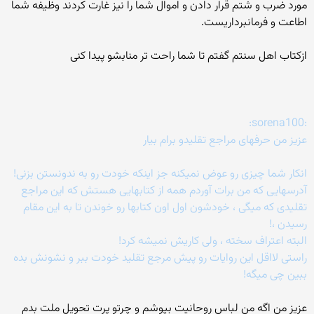
مورد ضرب و شتم قرار دادن و اموال شما را نیز غارت کردند وظیفه شما
اطاعت و فرمانبرداریست.
ازکتاب اهل سنتم گفتم تا شما راحت تر منابشو پیدا کنی
:sorena100:
عزیز من حرفهای مراجع تقلیدو برام بیار
انکار شما چیزی رو عوض نمیکنه جز اینکه خودت رو به ندونستن بزنی!
آدرسهایی که من برات آوردم همه از کتابهایی هستش که این مراجع
تقلیدی که میگی ، خودشون اول اون کتابها رو خوندن تا به این مقام
رسیدن ،!
البته اعتراف سخته ، ولی کاریش نمیشه کرد!
راستی لااقل این روایات رو پیش مرجع تقلید خودت ببر و نشونش بده
ببین چی میگه!
عزیز من اگه من لباس روحانیت بپوشم و چرتو پرت تحویل ملت بدم