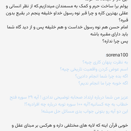
پولم برا ساخت حرم و کمک به مسمندان میندازیم.که از نظر انسانی و
عقلی بهترین کاره و چرا قبر نوه رسول خداو خلیفه پنجم در بقیع بدون
قبره؟
امام حسن هم نوه رسول خداست و هم خلیفه پس و از دید گاه شما
باید دارای مقبره باشه
پس چرا نداره؟
:
sorena100
به نظرت پنهان کاری چیه؟
اسم عوض کردن واقعیت تاریخی چیه؟
اگه بده چرا شما انجام دادین؟
اگه خوبه چرا ما انجام ندیم؟
عزیز من شما درباره ارتداد صحابه توضیحی ندادی ! آیه ۲۹ سوره فتح
خطاب به چه کسانیه؟آیه ۱۰۰ سوره توبه درباره چه افرادیه؟!
این دو آیه رو بتونی جواب بدی مسائل حل میشه!
خوبی قرآن اینه که لایه های مختلفی داره و هرکس بر مبنای عقل و