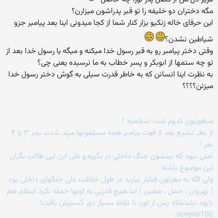
مگه دختران دو خلیفه را تو قبر پدراشون میزارن؟
این حرفای خاله زنکیو بزار کنار شما از کجا میدونی اینا بعد پیامبر جزو
شیاطین نشدن؟
وقتی دختر پیامبر رو به قبر رسول خدا میکنه و میگه یا رسول خدا بعد از
تو چه ستمها از ابوبکر و پسر خطاب به ما نرسیده یعنی چی؟
به نظرت اینا انسانن که به خاطر قدرت سیلی به گوش دختر رسول خدا
میزنن؟؟؟؟
منظورتون کدوم امت اسلامیه ؟
از نظر تشیع بعد از فوت پیامبر همه مسلمونها مرتد شدند بجز ۳ یا ۴
نفر !
امتی نبود که بینشون جنگ داخلی در بگیره.و علی ابن ابی طالب نگران
این موضوع باشه!
ولی اگه به مغزتون فشار بیارید در طول خلافت علی جنگهای داخلی بود
( نهروان ، جمل ، صفین ) اما هیچ قدرتی به اونها حمله نکرد اسلام هم
نابود نشدبلکه پس از اون تا نقاط بسیار دور گسترش یافت!
sorena100: