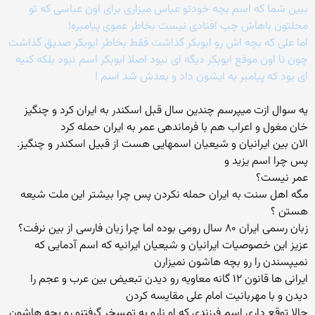
ببین شما که اسم بچه خودتو عباس میزاری برای اون عباسی که تو
محلتون باهاش چپ افتادی نیست بخاطر عموی پیامبره!
اما علی که بچه اش رو ابوبکر گذاشت فقط بخاطر ابوبکر صدیق گذاشت
چون تا اون موقع ابوبکر دیگه ای نبود اصلا ابوبکر اسم نبود بلکه کنیه
ای بود که پیامبر به ایشون داد و بعدش شد اسم !
یه سوال ازت میپرسم چندین سال قبل اسکندر به ایران کرد و چنگیز
خان مغول و اعراب هم با فرماندهی عمر به ایران حمله کرد
الان بین ایرانیان و شیعیان اسمهایی هست از قبیل اسکندر و چنگیز.
پس چرا اسم یزید و
عمر نیست؟
مگه اهل سنت به ایران حمله نکردن پس چرا بیشتر این ملت شیعه
هستن ؟
زبان رسمی ایران ۸۰ سال رومی بوده اما چرا زبان فارسی از بین نرفت؟
عزیز این خصوصیات ایرانیان و شیعیان ایرانیه که اسم آدمایی که
نمیپسندن را رو بچه هاشون نمیزارن
ایرانی ها قانون ۱۲ گانه معاویه رو دیدن تبعیض بین عرب و عجم را
دیدن و با مهربانیت امام علی مقایسه کردن
حالا توقع داری اسم فرزندی که او نارو به تمسخر گرفتنو رو بچه هاشون