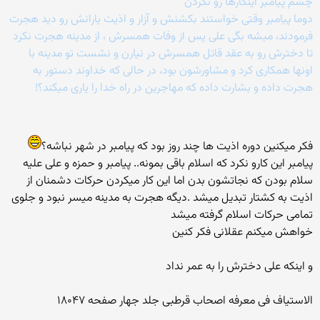
چشم پیامبر اینکارها رو نکردن
دوما پیامبر وقتی خواستند بکشنش و آزار و اذیت یارانش رو دید هجرت
فرمودند، میشه بگی علی پس از وفات همسرش ، از مدینه هجرت نکرد
تا دخترش رو به عقد قاتل همسرش در نیارن و نشست تو مدینه با
اونها همکاری کرد و مشاورشون بود، در حالی که خداوند دستور به
هجرت داده و بشارت داده که مهاجرین در راه خدا را یاری میکند؟!
فکر میکنین دوره اذیت ها چند روز بود که پیامبر در شهر نباشه؟
پیامبر این کارو نکرد که اسلام باقی بمونه.. پیامبر و حمزه و علی علیه
سلام بودن که نجاتشون بدن اما این کار میکردن حرکات دشمنان از
اذیت به کشتار تبدیل میشد .دیگه هجرت به مدینه میسر نبود و جلوی
تمامی حرکات اسلام گرفته میشد
خواهش میکنم عقلانی فکر کنین
و اینکه علی دخترش را به عمر نداد
الاستیاف فی معرفه اصحاب قرطبی جلد جهار صفحه ۱۸۰۴۷