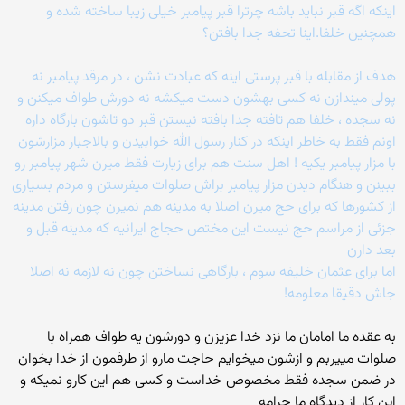
اینکه اگه قبر نباید باشه چرترا قبر پیامبر خیلی زیبا ساخته شده و
همچنین خلفا.اینا تحفه جدا بافتن؟
هدف از مقابله با قبر پرستی اینه که عبادت نشن ، در مرقد پیامبر نه
پولی میندازن نه کسی بهشون دست میکشه نه دورش طواف میکنن و
نه سجده ، خلفا هم تافته جدا بافته نیستن قبر دو تاشون بارگاه داره
اونم فقط به خاطر اینکه در کنار رسول الله خوابیدن و بالاجبار مزارشون
با مزار پیامبر یکیه ! اهل سنت هم برای زیارت فقط میرن شهر پیامبر رو
ببینن و هنگام دیدن مزار پیامبر براش صلوات میفرستن و مردم بسیاری
از کشورها که برای حج میرن اصلا به مدینه هم نمیرن چون رفتن مدینه
جزئی از مراسم حج نیست این مختص حجاج ایرانیه که مدینه قبل و
بعد دارن
اما برای عثمان خلیفه سوم ، بارگاهی نساختن چون نه لازمه نه اصلا
جاش دقیقا معلومه!
به عقده ما امامان ما نزد خدا عزیزن و دورشون یه طواف همراه با
صلوات مییربم و ازشون میخوایم حاجت مارو از طرفمون از خدا بخوان
در ضمن سجده فقط مخصوص خداست و کسی هم این کارو نمیکه و
این کار از دیدگاه ما حرامه