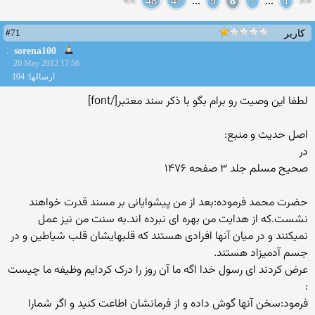
>>
48
47
...
9
8
7
...
1
<<
#71
کاربر
sorena100
20 May 2012 17:56
ارسالها: 104
لطفا این وصیت رو برام بگو با ذکر سند معتبر[/font]
اصل حدیث و منبع:
در
صحیح مسلم جلد ۳ صفحه ۱۴۷۶
حضرت محمد فرموده:بعد از من پیشوایانی بر مسند قدرت خواهند
نشست.که از هدایت من بهره ای نبرده اند.به سنت من نیز عمل
نمیکنند و در میان آنها افرادی هستند که قلبهایشان قلب شیاطین و در
جسم آدمیزاد هستند.
عرض کردند ای رسول خدا اگه ما آن روز را درک کردایم وظیفه ما چیست
:
فرمود:سخن آنها گوش داده و از فرمانشان اطاعت کنید و اگر شمارا