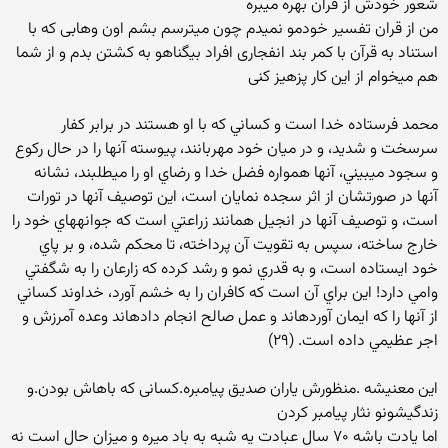
شعور خودش از قرآن بهره میبره
من از قران تفسیر خودمو نمیدم چون میترسم بشم اون وهابی که با
استناد به قرآن با کمر بند انفجاری افراد بیگناهو به کشتن بدم و از شما
هم میخوام از این کار پزهیز کنی
محمد فرستاده خدا است و كساني كه با او هستند در برابر كفار
سرسخت و شديد، و در ميان خود مهربانند، پيوسته آنها را در حال ركوع
و سجود مي‏بيني، آنها همواره فضل خدا و رضاي او را مي‏طلبند، نشانه
آنها در صورتشان از اثر سجده نمايان است، اين توصيف آنها در تورات
است، و توصيف آنها در انجيل همانند زراعتي است كه جوانه‏هاي خود را
خارج ساخته، سپس به تقويت آن پرداخته، تا محكم شده، و بر پاي
خود ايستاده است، و به قدري نمو و رشد كرده كه زارعان را به شگفتي
وامي دارد! اين براي آن است كه كافران را به خشم آورد، خداوند كساني
از آنها را كه ايمان آورده‏اند و عمل صالح انجام داده‏اند وعده آمرزش و
اجر عظيمي داده است. (۲۹)
این معنیشه .منظورش یاران صدیق پیامبره.کسانی که باهاش بودن.و
زندگیشونو نثار پیامبر کردن
اما یادت باشه ۷۰ سال عبادت یه شبه به باد میره و میزان حال است نه