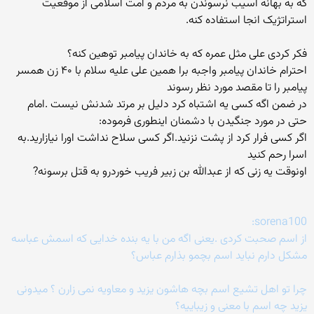
که به بهانه آسیب نرسوندن به مردم و امت اسلامی از موقعیت
استراتژیک انجا استفاده کنه.
فکر کردی علی مثل عمره که به خاندان پیامبر توهین کنه؟
احترام خاندان پیامبر واجبه برا همین علی علیه سلام با ۴۰ زن همسر
پیامبر را تا مقصد مورد نظر رسوند
در ضمن اگه کسی یه اشتباه کرد دلیل بر مرتد شدنش نیست .امام
حتی در مورد جنگیدن با دشمنان اینطوری فرموده:
اگر کسی فرار کرد از پشت نزنید.اگر کسی سلاح نداشت اورا نیازارید.به
اسرا رحم کنید
اونوقت یه زنی که از عبدالله بن زبیر فریب خوردرو به قتل برسونه?
sorena100:
از اسم صحبت کردی .یعنی اگه من با یه بنده خدایی که اسمش عباسه
مشکل دارم نباید اسم بچمو بذارم عباس؟
چرا تو اهل تشیع اسم بچه هاشون یزید و معاویه نمی زارن ؟ میدونی
یزید چه اسم با معنی و زیباییه؟