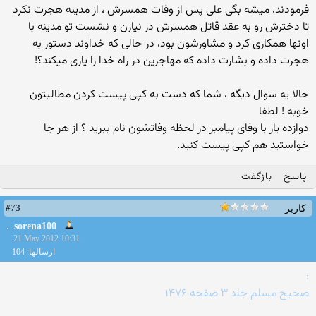
فرمودند، میشه بگی علی پس از وفات همسرش ، از مدینه هجرت نکرد
تا دخترش رو به عقد قاتل همسرش در نیارن و نشست تو مدینه با
اونها همکاری کرد و مشاورشون بود، در حالی که خداوند دستور به
هجرت داده و بشارت داده که مهاجرین در راه خدا را یاری میکند؟!
حالا یه سوال دیگه ، شما که دست به کپی پیست کردن مطالبتون
خوبه ! لطفا
دوازده یار با وفای پیامبر در لحظه وفاتشون نام ببرید ؟ از هر جا
خواستید هم کپی پیست کنید.
پاسخ
بازگفت
#73
کاربر
sorena100
21 May 2012 10:31
ارسالها: 104
:
صحیح مسلم جلد ۳ صفحه ۱۴۷۶