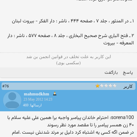
۱ ـ در المنثور ، جلد ۷ ، صفحه ۴۴۴ ، ناشر : دار الفکر - بیروت لبنان
۲ ـ فتح الباری شرح صحیح البخاری ، جلد ۸ ، صفحه ۵۷۷ ، ناشر : دار
المعرفه - بیروت
این کاربر به علت تخلف در قوانین انجمن بن شد
(سکسی بوی)
پاسخ
بازگفت
#76
کاربر
mahmudkhm
23 May 2012 14:23
ارسالها: 469
sorena100: احترام خاندان پیامبر واجبه برا همین علی علیه سلام با
۴۰ زن همسر پیامبر را تا مقصد مورد نظر رسوند
در ضمن اگه کسی یه اشتباه کرد دلیل بر مرتد شدنش نیست .امام