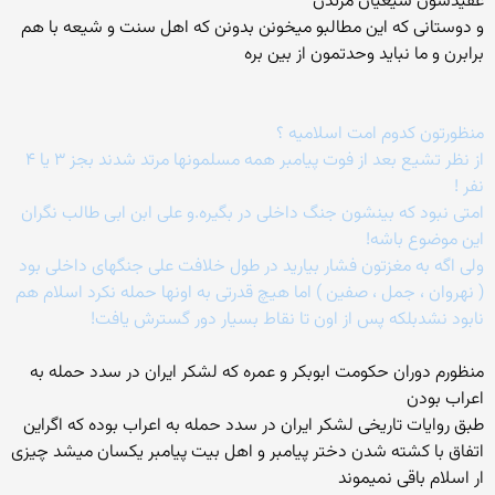
عقیدشون شیعیان مرتدن
و دوستانی که این مطالبو میخونن بدونن که اهل سنت و شیعه با هم
برابرن و ما نباید وحدتمون از بین بره
منظورتون کدوم امت اسلامیه ؟
از نظر تشیع بعد از فوت پیامبر همه مسلمونها مرتد شدند بجز ۳ یا ۴
نفر !
امتی نبود که بینشون جنگ داخلی در بگیره.و علی ابن ابی طالب نگران
این موضوع باشه!
ولی اگه به مغزتون فشار بیارید در طول خلافت علی جنگهای داخلی بود
( نهروان ، جمل ، صفین ) اما هیچ قدرتی به اونها حمله نکرد اسلام هم
نابود نشدبلکه پس از اون تا نقاط بسیار دور گسترش یافت!
منظورم دوران حکومت ابوبکر و عمره که لشکر ایران در سدد حمله به
اعراب بودن
طبق روایات تاریخی لشکر ایران در سدد حمله به اعراب بوده که اگراین
اتفاق با کشته شدن دختر پیامبر و اهل بیت پیامبر یکسان میشد چیزی
ار اسلام باقی نمیموند