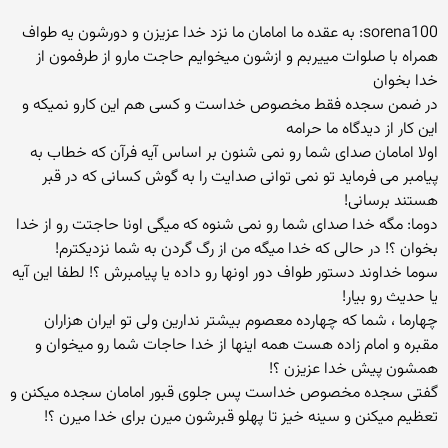
sorena100: به عقده ما امامان ما نزد خدا عزیزن و دورشون یه طواف
همراه با صلوات مییربم و ازشون میخوایم حاجت مارو از طرفمون از
خدا بخوان
در ضمن سجده فقط مخصوص خداست و کسی هم این کارو نمیکه و
این کار از دیدگاه ما حرامه
اولا امامان صدای شما رو نمی شنون بر اساس آیه فرآن که خطاب به
پیامبر می فرماید تو نمی توانی صدایت را به گوش کسانی که در قبر
هستند برسانی!
دوما: مگه خدا صدای شما رو نمی شنوه که میگی اونا حاجتت رو از خدا
بخوان ؟! در حالی که خدا میگه من از رگ گردن به شما نزدیکترم!
سوما خداوند دستور طواف دور اونها رو داده یا پیامبرش ؟! لطفا این آیه
یا حدیث رو بیار!
چهارما ، شما که چهارده معصوم بیشتر ندارین ولی تو ایران هزاران
مقبره و امام زاده هست همه اینها از خدا حاجات شما رو میخوان و
همشون پیش خدا عزیزن ؟!
گفتی سجده مخصوص خداست پس جلوی قبور امامان سجده میکنن و
تعظیم میکنن و سینه خیز تا پهلو قبرشون میرن برای خدا میرن ؟!