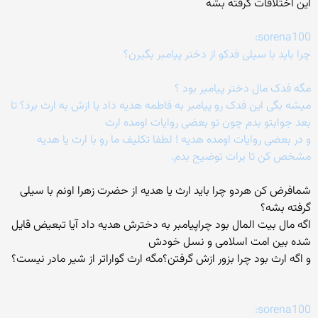
این اختلافات گرفته بشه
sorena100:
چرا باید با سیلی فدکو از دختر پیامبر بگیرن؟
مگه فدک مال دختر پیامبر بود ؟
میشه بگی این فدک رو پیامبر به فاطمه هدیه داد یا ازش به ارث برد؟ تا
بعد جوابتو بدم چون تو بعضی روایات اومده ارث
و در بعضی روایات اومده هدیه ! لطفا تکلیف ما رو با ارث یا هدیه
مشخص کن تا برات توضیح بدم.
شمافرض کن هردو چرا باید ارث یا هدیه از حضرت زهرا اونم با سیلی
گرفته بشه؟
اگه مال بیت المال بود چراپیامبر به دخترش هدیه داد آیا تبعیض قایل
شده بین امت اسلامی و نسل خودش
و اگه ارث بود چرا بزور ازش گرفتن؟مگه ارث گواراتر از شیر مادر نیست؟
sorena100: