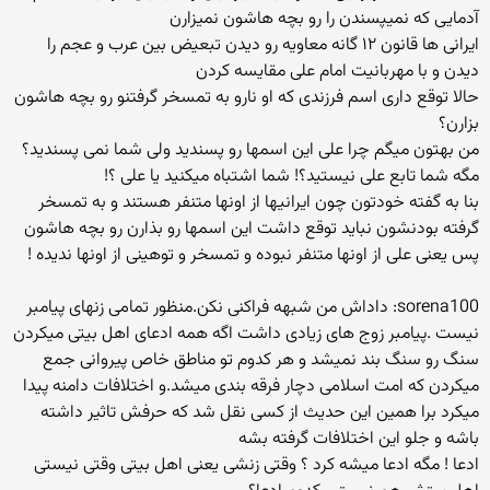
آدمایی که نمیپسندن را رو بچه هاشون نمیزارن
ایرانی ها قانون ۱۲ گانه معاویه رو دیدن تبعیض بین عرب و عجم را
دیدن و با مهربانیت امام علی مقایسه کردن
حالا توقع داری اسم فرزندی که او نارو به تمسخر گرفتنو رو بچه هاشون
بزارن؟
من بهتون میگم چرا علی این اسمها رو پسندید ولی شما نمی پسندید؟
مگه شما تابع علی نیستید؟! شما اشتباه میکنید یا علی ؟!
بنا به گفته خودتون چون ایرانیها از اونها متنفر هستند و به تمسخر
گرفته بودنشون نباید توقع داشت این اسمها رو بذارن رو بچه هاشون
پس یعنی علی از اونها متنفر نبوده و تمسخر و توهینی از اونها ندیده !
sorena100: داداش من شبهه فراکنی نکن.منظور تمامی زنهای پیامبر
نیست .پیامبر زوج های زیادی داشت اگه همه ادعای اهل بیتی میکردن
سنگ رو سنگ بند نمیشد و هر کدوم تو مناطق خاص پیروانی جمع
میکردن که امت اسلامی دچار فرقه بندی میشد.و اختلافات دامنه پیدا
میکرد برا همین این حدیث از کسی نقل شد که حرفش تاثیر داشته
باشه و جلو این اختلافات گرفته بشه
ادعا ! مگه ادعا میشه کرد ؟ وقتی زنشی یعنی اهل بیتی وقتی نیستی