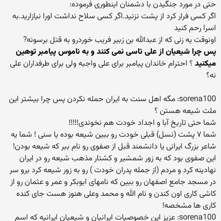
حتی در مورد جنگیدن با دشمنان اینطوری فرموده:
اگر کسی فرار کرد از پشت نزنید.اگر کسی سلاح نداشت اورا نیازارید.به
اسرا رحم کنید
اونوقت یه زنی که از عبدالله بن زبیر فریب خوردرو به قتل برسونه?
پس چرا شیعیان از علی تاسی نمی کنند و به ناموس پیامبر توهین
میکنید
؟ احترام خاندان پیامبر برای علی واجبه ولی برای طرفداران علی
نه؟
sorena100: مگه اهل سنت به ایران حمله نکردن پس چرا بیشتر این
ملت شیعه هستن ؟
شما حتی تاریخ آبا و اجداد خودت هم نخوندی!!!!!
شما ۷ پشت (نسل) قبلی خودت رو ببین شیعه بوده یا سنی ! شما یه
شاعر بزرگ ایرانی یا دانشمند قبل از صفوی رو نام ببر که شیعه بودن!
این صفوی بود که به زور شمشیر و کشتار مذهب شیعه رو در ایران
نهادینه کرد و مردم (از جمله پدران خودت ) رو به زور شیعه کرد برو سر
در مسجد جامع اصفهان رو ببین که نامهای ابوبکر و عمر و عثمان رو از
کاشی کاری اون کندن و نام الله و محمد وعلی هنوز هست جای کنده
کاری ها مشخصه!
sorena100: عزیز این خصوصیات ایرانیان و شیعیان ایرانیه که اسم