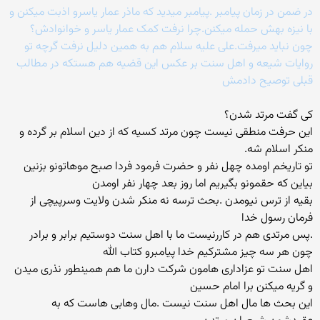
در ضمن در زمان پیامبر .پیامبر میدید که ماذر عمار یاسرو اذبت میکنن و
با نیزه بهش حمله میکنن.چرا نرفت کمک عمار یاسر و خوانوادش؟
چون نباید میرفت.علی علیه سلام هم به همین دلیل نرفت گرچه تو
روایات شیعه و اهل سنت بر عکس این قضیه هم هستکه در مطالب
قبلی توصیح دادمش
کی گفت مرتد شدن؟
این حرفت منطقی نیست چون مرتد کسیه که از دین اسلام بر گرده و
منکر اسلام شه.
تو تاریخم اومده چهل نفر و حضرت فرمود فردا صبح موهاتونو بزنین
بیاین که حقمونو بگیریم اما روز بعد چهار نفر اومدن
بقیه از ترس نیومدن .بحث ترسه نه منکر شدن ولایت وسرپیچی از
فرمان رسول خدا
.پس مرتدی هم در کاررنیست ما با اهل سنت دوستیم برابر و برادر
چون هر سه چیز مشترکیم خدا پیامبرو کتاب الله
اهل سنت تو عزاداری هامون شرکت دارن ما هم همینطور نذری میدن
و گریه میکنن برا امام حسین
این بحث ها مال اهل سنت نیست .مال وهابی هاست که به