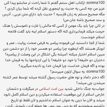
sorena100: ازکتاب اهل سنتم گفتم تا شما راحت تر منابشو پیدا کنی
عزیز من چه کسی یه حدیث رو اینجوری نقل کرده که شما بیان کردی ؟
مگه صحیح مسلم به زبان فارسیه ؟ حدیث باید دارای متن عربی ، آدرس
و سند صحیح باشه جان من!
در ثانی چرا باید یک مومن از کسی که مالش را غارت و ناموسش را هتک
حرمت میکند فرمانبرداری کنه اگه دستور اسلام اینه باید گفت فاتحه
اسلام خوندست
شما از کجا دانستید این فرموده پیامبر به فرض صحت روایت ، عمر و
ابوبکر هستند اگه اینطوره چرا پیامبر دو همسر خود را از دو دشمن دین
مبین اسلام اختیار میکنه ؟میشه بگی اشکال در این وصلت از پیامبره؟
دختران دو خلیفه؟ یا خود دو خلیفه؟ یا این ازدواجها بنا به فرمان خدا
بوده و اگه فرمان خداست چرا فرمان خدا رو نادیده میگیرید؟
sorena100: یه سوال ازتون میپرسم؟
اگه دختر داماد و نوه های حضرت رسول گشته میشد توسط عمر کشته
میشدن چی میشد؟
جواب:یه جنگ داخلی شدید
بین امت اسلامی
در میگرفت و دشمنان
خارجی اسلام از این موقعیت استفاده میکردن و دین اسلام کامل نابود
میشد و الان ما دینی به عنوان اسلام نداشتیم و لان فقط تو تاریخ
داشتیم میخوندیم که یه دینی بود رومی ها حمله کردن نابودش کردن