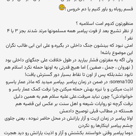
قسم روباه رو باور کنیم یا دم خروس !
منظورتون کدوم امت اسلامیه ؟
از نظر تشیع بعد از فوت پیامبر همه مسلمونها مرتد شدند بجز ۳ یا ۴
نفر !
امتی نبود که بینشون جنگ داخلی در بگیره.و علی ابن ابی طالب نگران
این موضوع باشه!
ولی اگه به مغزتون فشار بیارید در طول خلافت علی جنگهای داخلی بود
( نهروان ، جمل ، صفین ) اما هیچ قدرتی به اونها حمله نکرد اسلام هم
نابود نشدبلکه پس از اون تا نقاط بسیار دور گسترش یافت!
sorena100: در ضمن در زمان پیامبر .پیامبر میدید که ماذر عمار یاسرو
اذبت میکنن و با نیزه بهش حمله میکنن.چرا نرفت کمک عمار یاسر و
خوانوادش؟ چون نباید میرفت.علی علیه سلام هم به همین دلیل
نرفت گرچه تو روایات شیعه و اهل سنت بر عکس این قضیه هم
هستکه در مطالب قبلی توصیح دادمش
اولا پیامبر در زمان ازیت و آزار یارانش در محل حاضر نبوده ، یعنی جلوی
چشم پیامبر اینکارها رو نکردن
دوما پیامبر وقتی خواستند بکشنش و آزار و اذیت یارانش رو دید هجرت