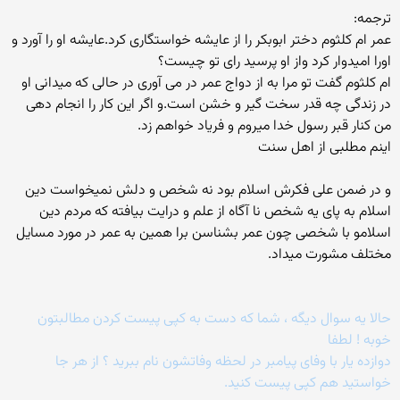
ترجمه:
عمر ام کلثوم دختر ابوبکر را از عایشه خواستگاری کرد.عایشه او را آورد و
اورا امیدوار کرد واز او پرسید رای تو چیست؟
ام کلثوم گفت تو مرا به از دواج عمر در می آوری در حالی که میدانی او
در زندگی چه قدر سخت گیر و خشن است.و اگر این کار را انجام دهی
من کنار قبر رسول خدا میروم و فریاد خواهم زد.
اینم مطلبی از اهل سنت
و در ضمن علی فکرش اسلام بود نه شخص و دلش نمیخواست دین
اسلام به پای یه شخص نا آگاه از علم و درایت بیافته که مردم دین
اسلامو با شخصی چون عمر بشناسن برا همین به عمر در مورد مسایل
مختلف مشورت میداد.
حالا یه سوال دیگه ، شما که دست به کپی پیست کردن مطالبتون
خوبه ! لطفا
دوازده یار با وفای پیامبر در لحظه وفاتشون نام ببرید ؟ از هر جا
خواستید هم کپی پیست کنید.