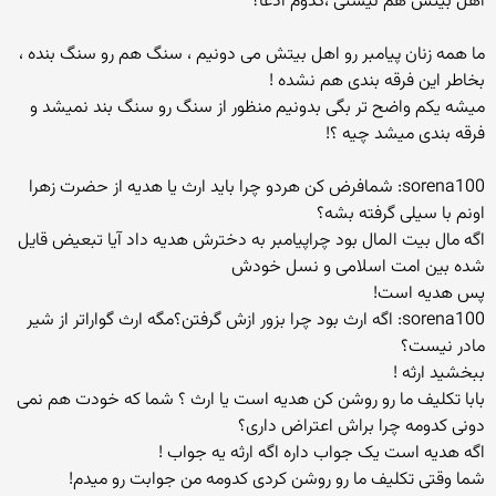
اهل بیتش هم نیستی ،کدوم ادعا؟
ما همه زنان پیامبر رو اهل بیتش می دونیم ، سنگ هم رو سنگ بنده ،
بخاطر این فرقه بندی هم نشده !
میشه یکم واضح تر بگی بدونیم منظور از سنگ رو سنگ بند نمیشد و
فرقه بندی میشد چیه ؟!
sorena100: شمافرض کن هردو چرا باید ارث یا هدیه از حضرت زهرا
اونم با سیلی گرفته بشه؟
اگه مال بیت المال بود چراپیامبر به دخترش هدیه داد آیا تبعیض قایل
شده بین امت اسلامی و نسل خودش
پس هدیه است!
sorena100: اگه ارث بود چرا بزور ازش گرفتن؟مگه ارث گواراتر از شیر
مادر نیست؟
ببخشید ارثه !
بابا تکلیف ما رو روشن کن هدیه است یا ارث ؟ شما که خودت هم نمی
دونی کدومه چرا براش اعتراض داری؟
اگه هدیه است یک جواب داره اگه ارثه یه جواب !
شما وقتی تکلیف ما رو روشن کردی کدومه من جوابت رو میدم!