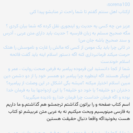
sorena100:
ازکتاب اهل سنتم گفتم تا شما راحت تر منابشو پیدا کنی
عزیز من چه کسی یه حدیث رو اینجوری نقل کرده که شما بیان کردی ؟
مگه صحیح مسلم به زبان فارسیه ؟ حدیث باید دارای متن عربی ، آدرس
و سند صحیح باشه جان من!
در ثانی چرا باید یک مومن از کسی که مالش را غارت و ناموسش را هتک
حرمت میکند فرمانبرداری کنه اگه دستور اسلام اینه باید گفت فاتحه
اسلام خوندست
شما از کجا دانستید این فرموده پیامبر به فرض صحت روایت ، عمر و
ابوبکر هستند اگه اینطوره چرا پیامبر دو همسر خود را از دو دشمن دین
مبین اسلام اختیار میکنه ؟میشه بگی اشکال در این وصلت از پیامبره؟
دختران دو خلیفه؟ یا خود دو خلیفه؟ یا این ازدواجها بنا به فرمان خدا
بوده و اگه فرمان خداست چرا فرمان خدا رو نادیده میگیرید؟
اسم کتاب صفحه و را براتون گذاشتم ترجمشو هم گذاشتم.و ما داریم
به فارسی مینویسیم وبحث میکنیم نه به عربی متن عربیشم تو کتاب
هست بخونیداگه واقعا دنبال حقیقت هستین