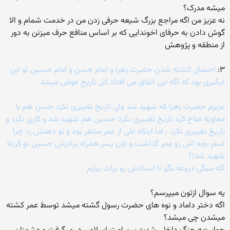
میشه مدرک؟
نه عزیز من اگه مراجع بزرگ شیعه حرفی زدن من در خدمت شمام و الا
گوش دادن به حرفای اخوندایی که بر اساس منافع حرف میزنن به دور
از منطقه و پژوهش
۳:
.احتمال کشته شدن حضرت زهرا و امام حسن و امام حسین تو این
درگیری بود که اگه این اتفاق می افتاد کل تاریخ عوض میشد
عزیزم حضرت زهرا که شهید شد ولی تاریخ تغییری نکرد حسن هم با
معاویه صاح کرد تاریخ تغییری نکرد حسین هم شهید شد و کاری نکرد و
تاریخ تغییری نکرد ، اما اینکه علی از عمر متنفر بود و تو دهنش زد چرا
اسم بچه اش رو عمر گذاشت و اون پسر همراه برادرش حسین تو کربلا
شهید شد!؟
اگه میگی دروغه بگو تا اسنادش رو برات بیارم
یه سوال ازتون میپرسم؟
اگه دختر داماد و نوه های حضرت رسول گشته میشد توسط عمر کشته
میشدن چی میشد؟