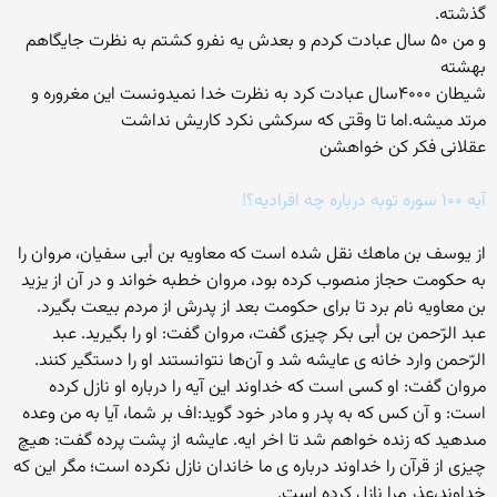
گذشته.
و من ۵۰ سال عبادت کردم و بعدش یه نفرو کشتم به نظرت جایگاهم
بهشته
شیطان ۴۰۰۰سال عبادت کرد به نظرت خدا نمیدونست این مغروره و
مرتد میشه.اما تا وقتی که سرکشی نکرد کاریش نداشت
عقلانی فکر کن خواهشن
آیه ۱۰۰ سوره توبه درباره چه افرادیه؟!
از يوسف بن ماهك نقل شده است كه معاويه بن أبى سفيان، مروان را
به حكومت حجاز منصوب كرده بود، مروان خطبه خواند و در آن از يزيد
بن معاويه نام برد تا براى حكومت بعد از پدرش از مردم بيعت بگيرد.
عبد الرّحمن بن أبى بكر چيزى گفت، مروان گفت: او را بگيريد. عبد
الرّحمن وارد خانه ی عایشه شد و آن‌ها نتوانستند او را دستگير كنند.
مروان گفت: او كسى است كه خداوند اين آيه را درباره او نازل كرده
است: و آن كس كه به پدر و مادر خود گويد:اف بر شما، آيا به من وعده
مى‏دهيد كه زنده خواهم شد تا اخر ایه. عایشه از پشت پرده گفت: هيچ
چيزى از قرآن را خداوند درباره ی ما خاندان نازل نکرده است؛ مگر اين كه
خداوند،عذر مرا نازل كرده است.