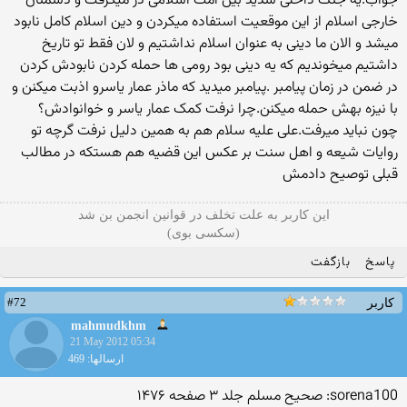
جواب:یه جنگ داخلی شدید بین امت اسلامی در میگرفت و دشمنان
خارجی اسلام از این موقعیت استفاده میکردن و دین اسلام کامل نابود
میشد و الان ما دینی به عنوان اسلام نداشتیم و لان فقط تو تاریخ
داشتیم میخوندیم که یه دینی بود رومی ها حمله کردن نابودش کردن
در ضمن در زمان پیامبر .پیامبر میدید که ماذر عمار یاسرو اذبت میکنن و
با نیزه بهش حمله میکنن.چرا نرفت کمک عمار یاسر و خوانوادش؟
چون نباید میرفت.علی علیه سلام هم به همین دلیل نرفت گرچه تو
روایات شیعه و اهل سنت بر عکس این قضیه هم هستکه در مطالب
قبلی توصیح دادمش
این کاربر به علت تخلف در قوانین انجمن بن شد
(سکسی بوی)
پاسخ
بازگفت
#72
کاربر
mahmudkhm
21 May 2012 05:34
ارسالها: 469
sorena100: صحیح مسلم جلد ۳ صفحه ۱۴۷۶