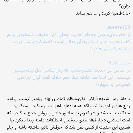
بزارن؟
حالا قضیه کربلا و.... هم بماند
sorena100:
از حضرت پرسیدن چه طور حدیث جعلی را ارز حقیقت تشخیص بدیم
گفت حدیث ما بر اساس قرآن وعقل است.اگه یه کدومشون درست
ناباشه بکوبش به دیوار
حدیث کسا!
بر اساس این حدیث تشیع مدعیه که زنان پیامبر اهل بیت پیامبر
نیستند ، این ادعا هم خلاف عقله هم خلاف گفته قرآن چرا نمی
کوبیدش به دیوار؟!
داداش من شبهه فراکنی نکن.منظور تمامی زنهای پیامبر نیست .پیامبر
زوج های زیادی داشت اگه همه ادعای اهل بیتی میکردن سنگ رو
سنگ بند نمیشد و هر کدوم تو مناطق خاص پیروانی جمع میکردن که
امت اسلامی دچار فرقه بندی میشد.و اختلافات دامنه پیدا میکرد برا
همین این حدیث از کسی نقل شد که حرفش تاثیر داشته باشه و جلو