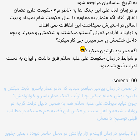
به تاریخ ساسانیان مراجعه شود
و در زمان امام علی این جنگ ها به خاطر نوع حکومت داری عثمان
اتفاق افتاد.اگه عثمان به معاویه ۱۰ سال حکومت شام نمیداد و بیت
المالرودر اختیارش نمیذاشت این اتفاقات نمی افتاد.
و نهایتا با افرادی که زنی آبستنو میکشتند و شکمش رو میدرند و بچه
داخل شکمش رو سر میبرن چی کار میکرد؟
اگه عمر بود نازشون میکرد؟
و شرایط در زمان حکومت علی علیه سلام فرق داشت و ایران به دست
اعراب فتح شده بود.
:
sorena100
در ضمن در زمان پیامبر .پیامبر میدید که ماذر عمار یاسرو اذبت میکنن و
با نیزه بهش حمله میکنن.چرا نرفت کمک عمار یاسر و خوانوادش؟
چون نباید میرفت.علی علیه سلام هم به همین دلیل نرفت گرچه تو
روایات شیعه و اهل سنت بر عکس این قضیه هم هستکه در مطالب
قبلی توصیح دادمش
اولا پیامبر در زمان ازیت و آزار یارانش در محل حاضر نبوده ، یعنی جلوی