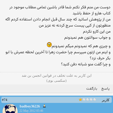
دوست من منم فکر نکنم شما قادر باشین تمامی مطلاب موجود در
کتاب هارو از حفظ باشید
من از پژوهش اساتید که چند سال قبل انجام دادن استفاده کردم اگه
منظورتون از کپی پیست سرچ کردنه نه عزیز من
من این کارو نکردم
و جواب سوالتون هم نمیدونم
و چیزی هم که نمیدونم میگم نمیدونم
و اینم من ازتون میپرسم چرا حضرت زهرا تا آخرین لحظه عمرش با ابو
بکر حرف نزد؟
و چرا گفت منو شبانه دفن کنید؟
این کاربر به علت تخلف در قوانین انجمن بن شد
(سکسی بوی)
پاسخ
بازگفت
#74
کاربر
badboy36226
22 May 2012 05:46