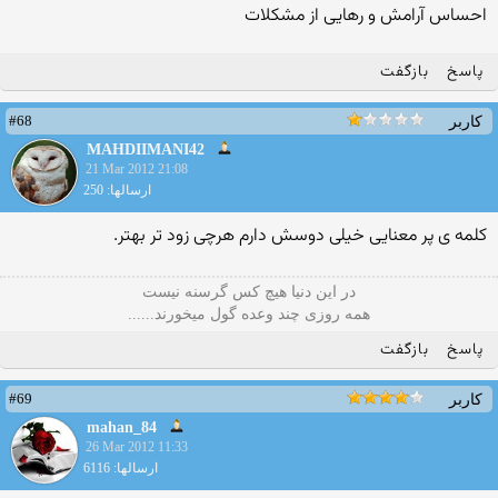
احساس آرامش و رهایی از مشکلات
پاسخ
بازگفت
#68
کاربر
MAHDIIMANI42
21 Mar 2012 21:08
ارسالها: 250
کلمه ی پر معنایی خیلی دوسش دارم هرچی زود تر بهتر.
در این دنیا هیچ کس گرسنه نیست
همه روزی چند وعده گول میخورند......
پاسخ
بازگفت
#69
کاربر
mahan_84
26 Mar 2012 11:33
ارسالها: 6116