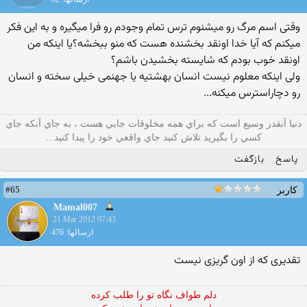
وقتی اسم مرگ رو میشنوم ترس تمام وجودم رو فرا میگیره و به این فکر
میکنم که آیا خدا اونقد بخشنده هست که منو ببخشه؟یا اینکه من
اونقد خوب بودم که شایسته بخشیدن باشم؟
ولی اینکه معلوم نیست انسان بهشتیه یا جهنمی خیلی سخته و انسان
رو دچاراسترس میکنه...
دنيا آنقدر وسيع است كه براي همه مخلوقات جايي هست ، به جاي آنكه جاي
كسي را بگيريد تلاش كنيد جاي واقعي خود را پيدا كنيد...
پاسخ
بازگفت
#65
کاربر
Mamal007
21 Mar 2012 07:43
ارسالها: 476
تقديرى كه از اون گريزى نيست
دلم طواف نگاه تو را طلب کرده