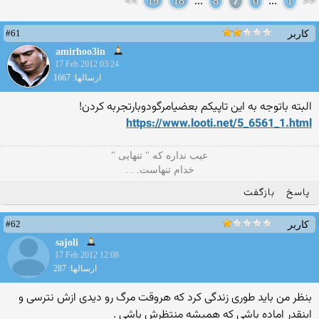
>>
19
18
...
8
7
6
...
1
<<
#61
کاربر
amirhoo3in
17 Feb 2012 03:24
ارسالها: 1667
البته باتوجه به این تاپیکم بعضیامرگودوبارتجربه کردن!
https://www.looti.net/5_6561_1.html
ﻋﻴﺐ ﻧﺪﺍره ﻛﻪ " ﺗﻨﻬﺎیی "
ﺧﺪاﻡ ﺗﻨﻬﺎﺳﺖ. . .
پاسخ
بازگفت
#62
کاربر
sajoli
17 Feb 2012 12:08
ارسالها: 287
بنظر من باید طوری زندگی کرد که هروقت مرگ رو دیدی ازش نترسی و
اینقدر اماده باشی که همیشه منتظرش باشی .