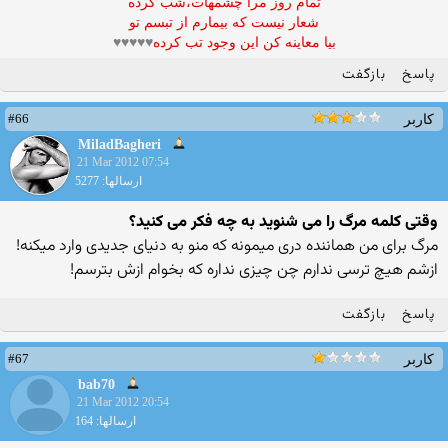
تمام روز مرا چشمهات،شب کرده
شعار نيست که بيمارم از تبسم تو
بيا معاينه کن اين وجود تب کرده
♥♥♥♥♥
پاسخ
بازگفت
#66
کاربر
MiladBagheri
21 Mar 2012 07:54
ارسالها: 5277
وقتی كلمه مرگ را می شنوید به چه فكر می كنید؟
مرگ برای من هماننده دری میمونه که منو به دنیای جدیدی وارد میکنه!
ازشم هیچ ترسی ندارم چن چیزی نداره که بخوام ازش بترسم!
پاسخ
بازگفت
#67
کاربر
bab70
21 Mar 2012 20:54
ارسالها: 164