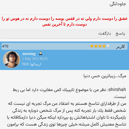
جاودانگی
عشق را دوست دارم ولي نه در قفس بوسه را دوست دارم نه در هوس تو را
دوست دارم تا آخرين نفس
پاسخ
بازگفت
#70
کاربر
mereng
1 May 2012 08:05
ارسالها: 7819
مرگ...زیباترین حس دنیا
shirshah: نظر من با موضوع تايپيك كمى مغايرت دارد اما بى ربط
نيست.
من از طرفداراى تناسخ هستم به اعتقاد من مرگ تجربه اى نيست كه
شخص فقط يك بار تجربه كنه پس از مرگ شخص دوباره به زندگى
بازميگرده تا تاوان اشتباهاتش رو بپردازه اينكه ميگن دنيا دارمكافاته با
تناسخ معنيش كامل ميشه.خيلى چيزها توى زندگى هست كه برامون