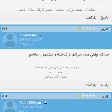
شاید ان نقطه نورانی دشت , چشم گرگان بیابان باشد .
پاسخ
بازگفت
#63
کاربر
mooshbaba
21 Feb 2012 22:49
ارسالها: 62
خداكنه وقتى مياد سراغم از گذشته م پشيمون نباشم
هركس به طريقى دل ما ميشكند
منم ساده
فقط نگاه ميكنم
پاسخ
بازگفت
#64
کاربر
Vahid1991gon
20 Mar 2012 18:47
ارسالها: 82