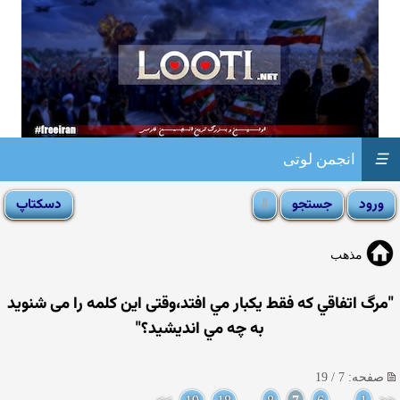
☰
انجمن لوتی
مذهب
"مرگ اتفاقي كه فقط يكبار مي افتد،وقتی اين كلمه را می شنوید
به چه مي انديشيد؟"
صفحه: 7 / 19