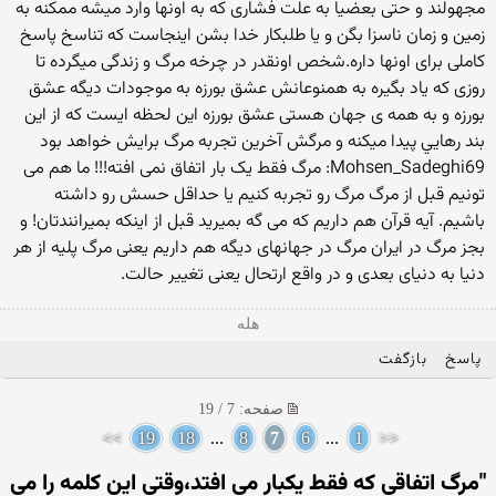
مجهولند و حتى بعضيا به علت فشارى كه به اونها وارد ميشه ممكنه به
زمين و زمان ناسزا بگن و يا طلبكار خدا بشن اينجاست كه تناسخ پاسخ
كاملى براى اونها داره.شخص اونقدر در چرخه مرگ و زندگى ميگرده تا
روزى كه ياد بگيره به همنوعانش عشق بورزه به موجودات ديگه عشق
بورزه و به همه ى جهان هستى عشق بورزه اين لحظه ايست كه از اين
بند رهايي پيدا ميكنه و مرگش آخرين تجربه مرگ برايش خواهد بود
Mohsen_Sadeghi69: مرگ فقط یک بار اتفاق نمی افته!!! ما هم می
تونیم قبل از مرگ مرگ رو تجربه کنیم یا حداقل حسش رو داشته
باشیم. آیه قرآن هم داریم که می گه بمیرید قبل از اینکه بمیرانندتان! و
بجز مرگ در ایران مرگ در جهانهای دیگه هم داریم یعنی مرگ پلیه از هر
دنیا به دنیای بعدی و در واقع ارتحال یعنی تغییر حالت.
هله
پاسخ
بازگفت
صفحه: 7 / 19
>>
19
18
...
8
7
6
...
1
<<
"مرگ اتفاقي كه فقط يكبار مي افتد،وقتی اين كلمه را می