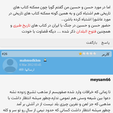
اما در مورد حسن و حسین من گفتم گویا چون ممکنه کتاب های
تاریخی هم اشتباه کنن و به همین گونه ممکنه کتاب های تاریخی در
مورد عاشورا اشتباه کرده باشن...
حضور حسن و حسین در جنگ با ایران در کتاب های
تاریخ طبری
و
همچنین
فتوح البلدان
ذکر شده .... دیگه قضاوت با خودت
پاسخ
بازگفت
#26
کاربر
mahmudkhm
6 Mar 2012 03:45
ارسالها: 469
meysam66
تا زمانی که خرافات وارد شده صفویسم از مذهب تشیع زدوده نشه
دعوا بین شیعه وسنی هم تمومی نداره،چطور میشه انتظار داشت با
مذهبی که جز لعن و نفرین چیزی بلد نیست از در آشتی بر آمد
چطور میشه انتظار داشت کسانی که حدود نیمی از سال رو تو سر و کله