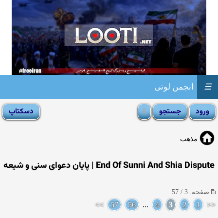
☰
انجمن لوتی
مذهب
End Of Sunni And Shia Dispute | پایان دعوای سنی و شیعه
صفحه: 3 / 57
>>
57
56
...
4
3
2
1
<<