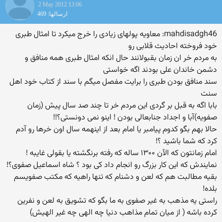
2 May 2012 13:06
ارسالها: 469
mahdisadgh46: معاویه پولهای زیادی را خرج میکرد تا امثال طبری
خود فروخته احادیث قلابی رو
به مردم خر ان زمان بقبولانند حال انکه امثال طبری همه منافق و
دشمن خاندان علی بودند اگه خواستی
سند منافق بودن طبری را برایت مفصل میگم با سند از کتاب خود اهل
سنت
بابا اگه به قبل بر گردی این مردم خر تا چند صد سال پیش (زمان
صفویه)آبا و اجداد جنابعالی بودن ! اینو نمی دونستی؟!!
حالا بهم بگو کدوم پیامبر یا امام بعد از اینهمه سال اون خرها رو آدم
کرد که شما باشید ؟!
امام زمانتون که الآن ۱۳۰۰ ساله که رفته برنگشته یا بقولی غایبه !
نمایندش که این کار بزرگ رو انجام داد کی بود ؟ شاه اسماعیل صفوی؟!
بقیه مطالبت هم که لعن و دشنام که تنها راهیه که مکتب صفویسم
بلده!
راستی یه مذهب به غیر صفوی به ما بگو که تشویق به لعن و نفرین
کرده باشه ( از میان تمام مذاهب دنیا چه الهی چه غیر الهیش)