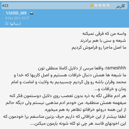
#23
کاربر
VAHID_689
8 Oct 2011 19:37
ارسالها: 52
واسه من که فرقی نمیکنه
شیعه و سنی با هم برادرند
ما اصل ماجرا رو فراموش کردیم
rameshhh: واقعا مرسی از دلایل كاملا منطقی تون
ما شیعه ها همش دنبال خرافات هستیم و اصل كاریها كه خدا و
محمد وقران باشه رو ول كردیم چسبیدیم به ولایت و امامت و امام
زمان و خرافات و...
هر ادم عاقلی لگه یه ذره بدون تعصب روی دلایل دوستمون فكر كنه
میفهمه همش منطقیه. من خودم ادم مذهبی نیستم ولی دیگه حالم
از این همه دروغو خرافاتو تظاهر به هم میخوره.
لطفا بیشتر از این خرافاتی كه داریم حرف بزنین متاسفم برا خودمون كه
این اخونهای فاسد هر چی تو كله شونه بارمون میكنن....