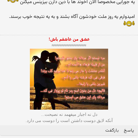
یه جورایی مخصوصا الان آخوند ها با دین دارن بیزینس میكنن
امیدوارم یه روز ملت خودشون آگاه بشند و به یه نتیجه خوب برسند.
عشق من عاشقم باش!
≈≈≈≈≈≈≈≈≈≈≈≈≈≈
دل نه اجبار میفهمد نه نصیحت...
آنکه لایق دوست داشتن است را دوست می دارد.
پاسخ
بازگفت