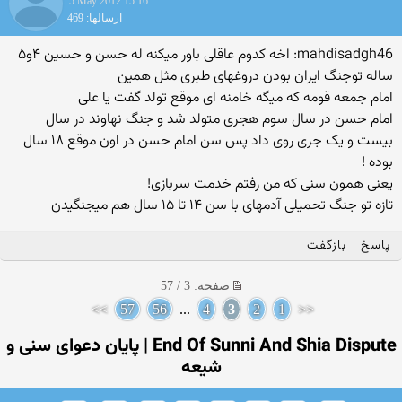
5 May 2012 15:16
ارسالها: 469
mahdisadgh46: اخه کدوم عاقلی باور میکنه له حسن و حسین ۴و۵
ساله توجنگ ایران بودن دروغهای طبری مثل همین
امام جمعه قومه که میگه خامنه ای موقع تولد گفت یا علی
امام حسن در سال سوم هجری متولد شد و جنگ نهاوند در سال
بیست و یک جری روی داد پس سن امام حسن در اون موقع ۱۸ سال
بوده !
یعنی همون سنی که من رفتم خدمت سربازی!
تازه تو جنگ تحمیلی آدمهای با سن ۱۴ تا ۱۵ سال هم میجنگیدن
پاسخ
بازگفت
صفحه: 3 / 57
>>
57
56
...
4
3
2
1
<<
End Of Sunni And Shia Dispute | پایان دعوای سنی و
شیعه