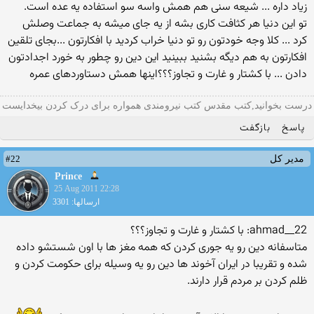
زیاد داره ... شیعه سنی هم همش واسه سو استفاده یه عده است.
تو این دنیا هر كثافت كاری بشه از یه جای میشه به جماعت وصلش
كرد ... كلا وجه خودتون رو تو دنیا خراب كردید با افكارتون ...بجای تلقین
افكارتون به هم دیگه بشنید ببینید این دین رو چطور به خورد اجدادتون
دادن ... با كشتار و غارت و تجاوز؟؟؟اینها همش دستاوردهای عمره
درست بخوانید,کتب مقدس کتب نیرومندی همواره برای درک کردن بیخدایست
پاسخ
بازگفت
#22
مدیر کل
Prince
25 Aug 2011 22:28
ارسالها: 3301
ahmad__22: با كشتار و غارت و تجاوز؟؟؟
متاسفانه دین رو یه جوری كردن كه همه مغز ها با اون شستشو داده
شده و تقریبا در ایران آخوند ها دین رو یه وسیله برای حكومت كردن و
ظلم كردن بر مردم قرار دارند.