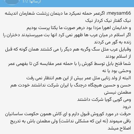
ارسالها: 172
meysam66: اگرعمر حمله نمیکرد ما دینمان زرتشت شعارمان اندیشه
نیک گفتار نیک کردار نیک
و خدایمان اهورا مزدا بود درهر صورت ما یکتا پرست بودیم
اگر اسلام در میان عرب ها ظهور نمی کرد انها بت میپرستیدند دختران را
زنده به گور می کردند
وقبایل عرب مثل سگ وگربه هم دیگر را می کشتند همان گونه که قبل
از اسلام بودند
شما فتح بابل توسط کورش را با حمله عمر مقایسه کن تا بفهمی عمر
وحشی بود یا نه
البته از ولد زنایی مثل عمر بیش از این هم انتظار نمی رفت
حسن و حسین هیچگاه درجنگ با ایران شرکت نداشتند خودت هم
مطمئن نیستی
ومی گویی گویا شرکت داشتند
درود
حرفت در مورد کوروش قبول دارم و ای کاش همون حکومت ساسانیان
باقی میموند (نه این که مشکلی نداشت) ولی مطمئن باش به تدریج
اصلاح میشد