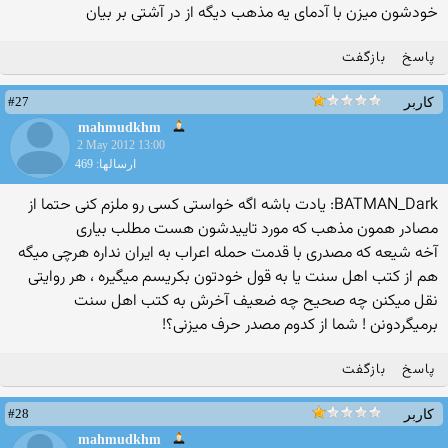
خودشون میزن با آدمای یه مذهب دیگه از در آشتی بر بیان
پاسخ
بازگفت
#27
کاربر
mahmudkhm
2 May 2012 13:00
ارسالها: 469
BATMAN_Dark: یادت باشه اگه خواستی کسی رو ملزم کنی حتما از
مصادر همون مذهب که مورد تاییدشون هست مطلب بیاری
آخه شیعه که مصدری با قدمت حمله اعراب به ایران نداره هرچی میگه
هم از کتب اهل سنت یا به قول خودتون بکریسم میگیره ، هر روایتی
نقل میکنن چه صحیح چه ضعیف آخرش به کتب اهل سنت
برمیگردونن ! شما از کدوم مصدر حرف میزنی؟!
پاسخ
بازگفت
#28
کاربر
mahmudkhm