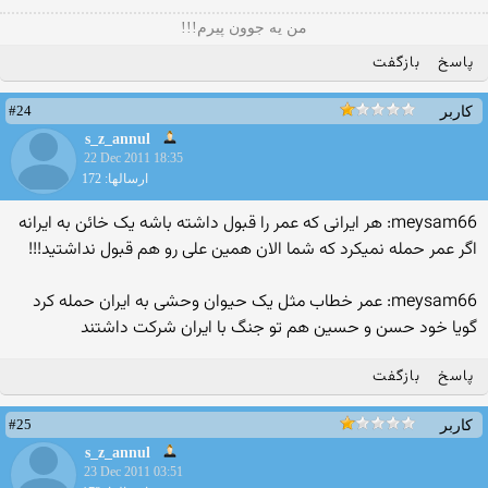
من یه جوون پیرم!!!
پاسخ
بازگفت
#24
کاربر
s_z_annul
22 Dec 2011 18:35
ارسالها: 172
meysam66: هر ایرانی که عمر را قبول داشته باشه یک خائن به ایرانه
اگر عمر حمله نمیکرد که شما الان همین علی رو هم قبول نداشتید!!!
meysam66: عمر خطاب مثل یک حیوان وحشی به ایران حمله کرد
گویا خود حسن و حسین هم تو جنگ با ایران شرکت داشتند
پاسخ
بازگفت
#25
کاربر
s_z_annul
23 Dec 2011 03:51