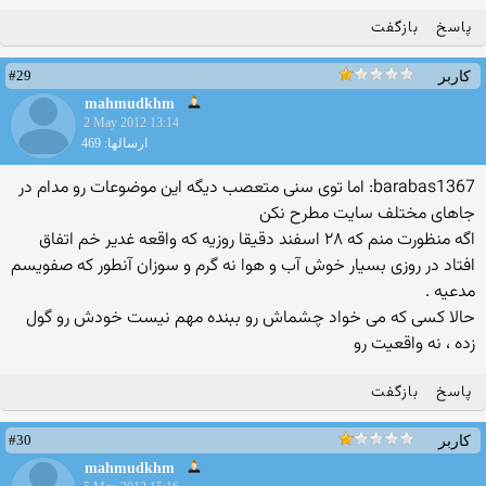
پاسخ
بازگفت
#29
کاربر
mahmudkhm
2 May 2012 13:14
ارسالها: 469
barabas1367: اما توی سنی متعصب دیگه این موضوعات رو مدام در
جاهای مختلف سایت مطرح نکن
اگه منظورت منم که ۲۸ اسفند دقیقا روزیه که واقعه غدیر خم اتفاق
افتاد در روزی بسیار خوش آب و هوا نه گرم و سوزان آنطور که صفویسم
مدعیه .
حالا کسی که می خواد چشماش رو ببنده مهم نیست خودش رو گول
زده ، نه واقعیت رو
پاسخ
بازگفت
#30
کاربر
mahmudkhm