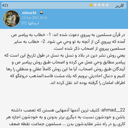
#21
کاربر
nimachi
14 Jun 2011 10:51
ارسالها: 572
در قرآن مسلمين به پيروي دعوت شده اند: 1- خطاب به پيامبر ص
آمده كه پيروي كن از آنچه به تو وحي مي شود. 2- خطاب به ساير
مسلمين پيروي از اصحاب ذكر شده است.
يعني روش نشر دين در بلاد و نسل به نسل در طول تاريخ اين است كه
پيامبر مطابق وحي عمل مي كرده و اصحاب طبق روش پيامبر ص و
آيندگان طبق روش اصحاب، آيا ما اين روش كاملاً عقلي و منطقي را رها
كنيم و دنبال احاديثي برويم كه يك مشت فاسدالمذهب دروغگو كه
اطراف امامان را گرفته بوده اند نقل كرده اند.
ahmad__22: كثیف ترین آدمها آدمهایی هستن كه تعصب داشته
باشن و خودشون نسبت به دیگری برتر بدونن و به خودشون اجازه هر
كاری رو در راه نشر عقایدشون بدن ... مسلمون جماعت نقطه ضعف