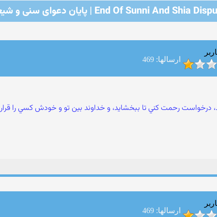
End Of Sunni And Shia Dis | پایان دعوای سنی و شیعه
ربر
ارسالها: 469
کند، درخواست رحمت کني تا ببخشايد، و خداوند بين تو و خودش کسي را قرار ن
ربر
ارسالها: 469