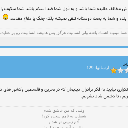
 اش مخالف عقیده شما باشد و به قول شما ضد اسلام باشد شما سکوت را 
 بنده و شما یه بحث دوستانه تلقی نمیشه بلکه جنگ یا دفاع مقدسه
شما میتونه اشتباه باشه ولی انسانیت هرگز, پس همیشه انسانیتت رو بر عقاید
بر
ارسالها: 129
کراری بیایید به فکر برادران دینیمان که در بحرین و فلسطین وکشور های
ریم ، تا دشمن شاد نشویم.
وقتی که من عاشق شدم
شیطان به نامم سجده کرد!
آدم زمینی تر شد و
عالم به آدم، سجده کرد!