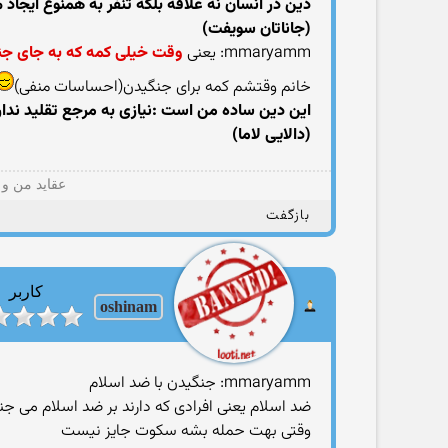
دين در انسان نه علاقه بلکه تنفر به همنوع ايجاد 
(جاناتان سويفت‬)
mmaryamm: یعنی
وقت خیلی کمه که به جای جن
خانم وقتشم کمه برای جنگیدن(احساسات منفی)
اين دين ساده من است :نيازی به مرجع تقليد ندارد .نيازی به فلسفه های ‬‫
(دالايی لاما‬)
عقاید من و 
بازگفت
کاربر
oshinam
mmaryamm: جنگیدن با ضد اسلام
ضد اسلام یعنی افرادی که دارند بر ضد اسلام می جن
وقتی بهت حمله بشه سکوت جایز نیست