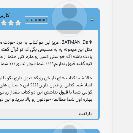
کاربر
s_z_annul
BATMAN_Dark: عزیز این دو کتاب به درد خودت میخوره ما شیعیان نه طبری رو قبول داریم نه فتوح البلدان گرفتی ؟!
مثل این میمونه به یه مسیحی بگی که تو قرآن گفته
یادت باشه اگه خواستی کسی رو ملزم کنی حتما از
کیه گفته قبول نداریم؟؟؟؟ شما قبول نداری؟؟؟ شما
حالا شما کتاب های تاریخی رو که قبول داری بگو تا از
اصلا شما کتابی رو قبول دارین؟؟؟؟ این داستان های ت
گرامی شما با قبول نداشتن این دو کتاب مقدار زیادی ا
بهتره اول شما مطالعه خودتون رو بالا ببرید و این د
بازگفت