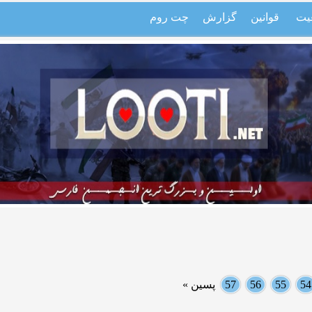
یت
قوانین
گزارش
چت روم
54
55
56
57
پسین »