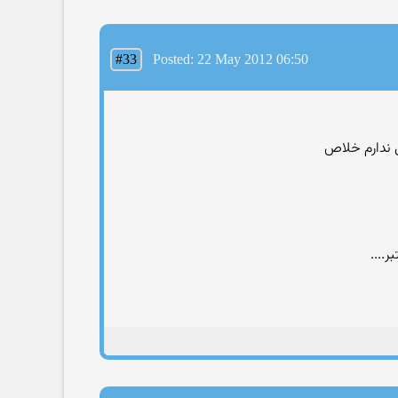
#33
Posted: 22 May 2012 06:50
ل ندارم خلاص
....