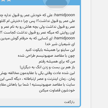
hamidjooon: علی که خودش عمر رو قبول نداره چه جوری بچه هاشو میفرسته جنگ
علی عمر رو قبول نداشت؟۱ پس چرا دخترش ام کلثوم که از فاطمه زهرا بود رو به ازدواج عمر در آورد؟!
عمر رو قبول نداشت ولی بچه هاش رو به نام عمر و خ
اون روایتی که میگه عمر رو قبول نداشت کجاست ؟!
hamidjooon: ای کسایی که به حرفام گوش میدین
ای شیعیان شیر خدا
این سایتو برا همیشه بایکوت کنید
چون با مقاصد صهیونیسم طراحی شده
من که برای همیشه رفتم
باز هم بن بست و زدن انگ به دیگران!
لین شده عادت وقتی یکی با عقایدمون مخالفه بهش 
زمان ، زمان اینترنت و عصر ارتباطاته ، دیگه کسی ا
سایت با مقاصد صهیونیستیه ! شما بیا باهاش مقابل
خودشون قضاوت میکنن
بازگفت