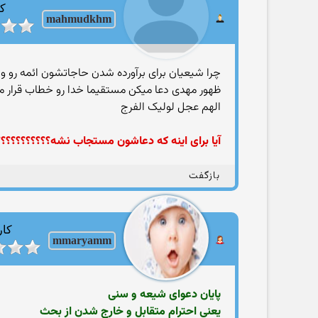
کا
mahmudkhm
چرا شیعیان برای برآورده شدن حاجاتشون ائمه رو واس
ظهور مهدی دعا میکن مستقیما خدا رو خطاب قرار م
الهم عجل لولیک الفرج
آیا برای اینه که دعاشون مستجاب نشه؟؟؟؟؟؟؟؟؟؟؟
بازگفت
کار
mmaryamm
پایان دعوای شیعه و سنی
یعنی احترام متقابل و خارج شدن از بحث