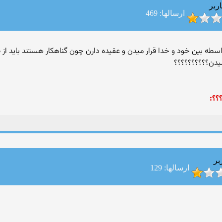
ربر
ارسالها: 469
طه بین خود و خدا قرار میدن و عقیده دارن چون گناهکار هستند باید از طری
یدن؟؟؟؟؟؟؟؟؟؟
؟؟:
بر
ارسالها: 129