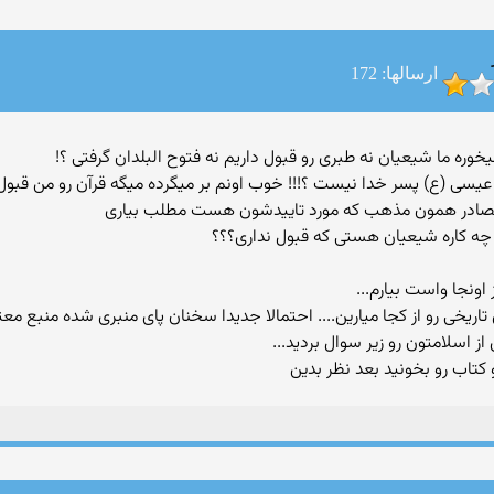
ارسالها: 172
 عیسی (ع) پسر خدا نیست ؟!!! خوب اونم بر میگرده میگه قرآن رو من قبو
 مصادر همون مذهب که مورد تاییدشون هست مطلب بیاری
 چه کاره شیعیان هستی که قبول نداری؟؟؟
 اونجا واست بیارم...
اریخی رو از کجا میارین.... احتمالا جدیدا سخنان پای منبری شده منبع معتبر
ز اسلامتون رو زیر سوال بردید...
و کتاب رو بخونید بعد نظر بدین