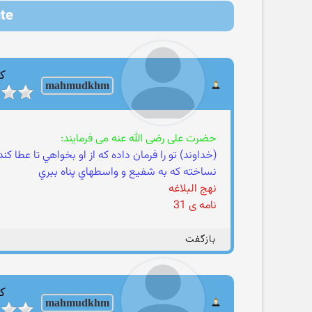
pute
کا
mahmudkhm
حضرت علی رضی الله عنه می فرمایند:
(خداوند) تو را فرمان داده که از او بخواهي تا عطا 
نساخته که به شفيع و واسطه‏اي پناه ببري
نهج البلاغه
نامه ی 31
بازگفت
کا
mahmudkhm