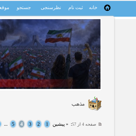
خانه
ثبت نام
نظرسنجی
جستجو
موقع
مذهب
:
« پیشین
1
2
3
4
5
...
صفحه 4 از 57