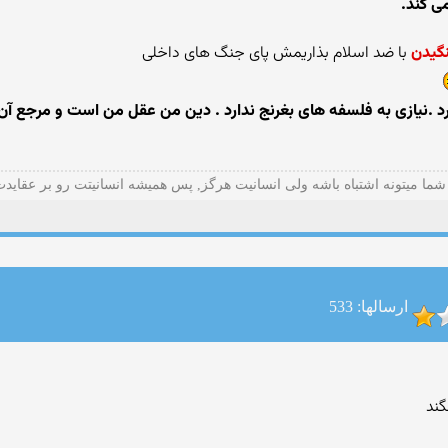
مى کند.
گیدن
با ضد اسلام بذاریمش پای جنگ های داخلی
بغرنج ندارد . دين من عقل من است و مرجع آن مهربانی.
شما میتونه اشتباه باشه ولی انسانیت هرگز, پس همیشه انسانیتت رو بر عقاید
ارسالها: 533
گند