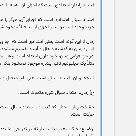
امتداد پایدار: امتدادى است که اجزاى آن، همه با 
امتداد سیال: امتدادى است که اجزاى آن، هرگز با هم
جزء موجود است و سایر اجزاى آن، یا قبلاً موجود شد
زمان از این گونه است یعنى امتدادى است که اجزاى 
این رو زمان به گذشته و حال و آینده تقسیم مى‏شود.
هر جزء فرضى زمان، خود داراى امتداد است و هر اند
مثلاً یک میلیونیم ثانیه یکباره موجود نمى‏شود بلکه 
نتیجه: زمان، امتداد سیال است یعنى، امر متصل و ب
ج) زمان، امتداد سیال شى‏ء متحرک است.
حقیقت زمان ـ چنان که گذشت ـ امتداد سیال است؛ امّ
حرکت است.
توضیح: حرکت، عبارت است از تغییر تدریجى؛ مانند: 