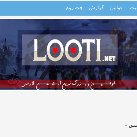
یت
قوانین
گزارش
چت روم
ین »