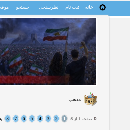
خانه
ثبت نام
نظرسنجی
جستجو
موقع
مذهب
:
1
2
3
4
5
6
7
8
پس
صفحه 1 از 8