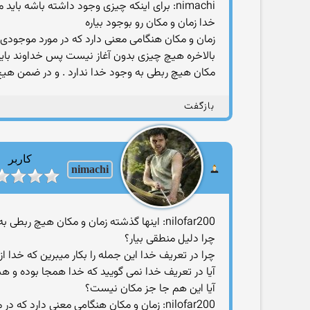
nimachi: برای اینکه چیزی وجود داشته باشه
خدا زمان و مکان رو بوجود بیاره
زمان و مكان هنگامی معنی دارد كه در مورد موجودی ز
بالاخره هیچ چیزی بدون آغاز نیست پس خداوند باید خ
مكان هیچ ربطی به وجود خدا ندارد . و در ضمن هی
بازگفت
کاربر
nimachi
nilofar200: اینها گذشته زمان و مكان هیچ ربطی به وجود خدا ندارد
چرا دلیل منطقی بیار؟
چرا در تعریف خدا این جمله را بکار میبرین که خدا از
آیا در تعریف خدا نمی گویید که خدا همجا بوده و 
آیا این هم جا جز مکان نیست؟
nilofar200: زمان و مكان هنگامی معنی دارد كه در مورد موجودی زمینی و زمان وقوع رویدادی اشاره داشته باشد.