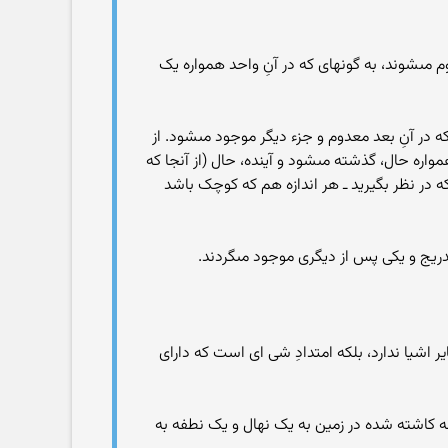
مى‏شوند، به گونه‏اى که در آنِ واحد همواره یک
در آنِ بعد معدوم و جزء دیگر موجود مى‏شود. از
ره حال، گذشته مى‏شود و آینده، حال (از آنجا که
 در نظر بگیرید ـ هر اندازه هم که کوچک باشد
ریج و یکى پس از دیگرى موجود مى‏گردند.
اشیا ندارد، بلکه امتدادِ شى اى است که داراى
ه کاشته شده در زمین به یک نهال و یک نطفه به