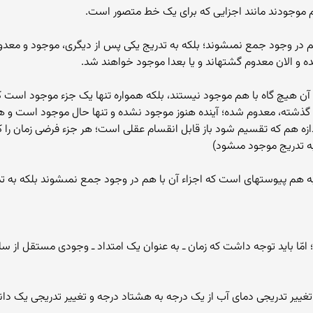
هم موجودند مانند اجزایى که براى یک خط متصور است.
 در وجود جمع نمى‏شوند؛ بلکه به تدریج یکى پس از دیگرى، موجود و معدوم 
ه و الان معدوم گشته‏اند و یا بعدا موجود خواهند شد.
آن هیچ گاه با هم موجود نیستند، بلکه همواره تنها یک جزء موجود است که 
 گذشته، معدوم شده؛ آینده هنوز موجود نشده و تنها حال موجود است و هموا
ازه هم که تقسیم شود باز قابل انقسام عقلى است؛ هر جزء فرضى زمان را که
به تدریج موجود مى‏شود)
ه هم پیوسته‏اى است که اجزاء آن با هم در وجود جمع نمى‏شوند بلکه به تد
ا باید توجه داشت که زمان ـ به عنوان یک امتداد ـ وجودى مستقل از سایر 
تغییر تدریجى دماى آب از یک درجه به هشتاد درجه و تغییر تدریجى یک دان