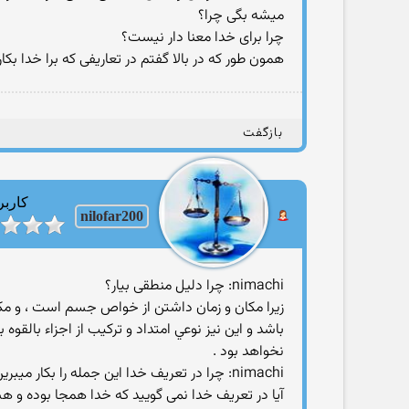
میشه بگی چرا؟
چرا برای خدا معنا دار نیست؟
همون طور که در بالا گفتم در تعاریفی که برا خدا بکا
بازگفت
کاربر
nilofar200
nimachi: چرا دلیل منطقی بیار؟
زيرا مكان و زمان داشتن از خواص جسم است ، و مكان
باشد و اين نيز نوعي امتداد و تركيب از اجزاء بالق
نخواهد بود .
nimachi: چرا در تعریف خدا این جمله را بکار میبرین که خدا از ازل بوده آیا این ازل مربوط به زمان نمی شه؟
آیا در تعریف خدا نمی گویید که خدا همجا بوده و 