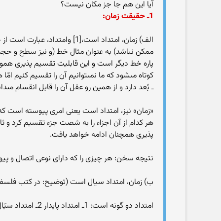
آیا این هم جا جز مکان نیست؟
1ـ حقیقت زمان:
الف) زمان، امتداد است،[1] وا
ممکن نباشد) به عنوان مثال خط (و نیز سطح و حجم)،
پاره خط دیگر است و این قابلیت تقسیم پذیرى هموار
کوتاه مى‏شود که ما نمى‏توانیم آن را تقسیم کنیم ا
ـ بُعد دارد و از همین رو عقل آن را قابل انقسام مى‏دان
«زمان» نیز، امتداد است یعنى امرى پیوسته است که 
هر کدام از آن اجزاء را به شصت جزء تقسیم کرد و ثانی
پذیرى همچنان ادامه خواهد یافت.
نتیجه سخن: هر چیزى را که داراى نوعى اتصال و پیو
ب) زمان، امتداد سیال است (توضیح: در کتب فلسفه‏اى 
امتداد دو گونه است: 1ـ امتداد پایدار 2ـ امتداد سیّال(در کتب فلسفى، از امتداد به «کم متصل» و از پایدار به «قار الذات» و از سیال به «غیر قار الذات» تعبیر شده است.)