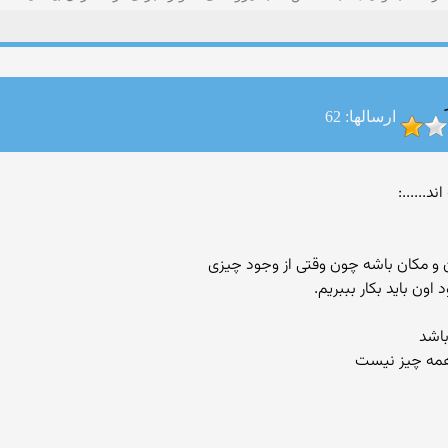
ارسالها: 62
 و مکان باشه چون وقتی از وجود چیزی
ون باید بکار بببریم.
باشد
 همه چیز نیست