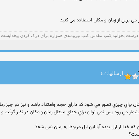
ر می برین از زمان و مکان استفاده می کنید
درست بخوانید,کتب مقدس کتب نیرومندی همواره برای درک کردن بیخدایست
ارسالها: 62
 براي چيزي تصور مي شود كه داراي حجم وامتداد باشد و نيز هر چيز زمان د
وه بشمار مي رود پس نمي توان براي خداي متعال زمان و مكان در نظر گرفت و
هست؟