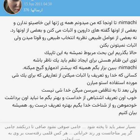
15 Jun 2011 04:50
ارسالها: 376
nimachi: تا اونجا كه من میدونم همه ی ژنها این خاصیتو ندارن و
بعضی از اونها گفته های داروین و اثبات می كنن و بعضی از اونها رد.
نه بعضی از عوامل طبیعی نظریه انتخاب طبیعی رو قوتا میدن ولی
اثبات نمیتونن بكنن
حالا بگذریم این بحث مربوط نمیشه به این تاپیك
توی این ظنام هستی برای ایجاد نظم باید یك ناظر باشه
nimachi: ببین بزار بگم همینه كه بیشتر ادمهارو گیج میكنه.
كسانی كه خدا رو تعریف یا اثبات میكنن از تعاریفی كه برای یك شی
مورده استفاده استو میارن
ولی بعد تا به تناقض میرسن میگن خدا شی نیست
خوب اون تعریف اشتباهی از خداست و بهتر بگم ما نباید اون برداشت
خودموهن رو از شناخت خدا بگیم بهتره تعریف درست رو. همیشه
بیان كنیم
بسیار سفر باید تا پخته شود ... خامی صوفی نشود صافی تا درنکشد جامی
گر پیر مناجاتست ور رند خراباتی ... هر کس قلمی رفته‌ست بر وی به
سرانجامی