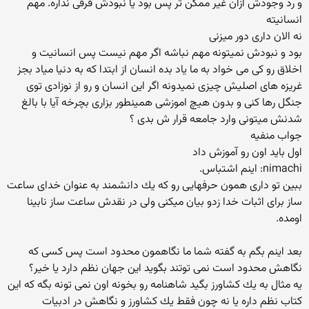
و رد وجودش ازان غیر ممكن تر پس بود یا نبودش فرقی نداره. مهم
انسانیته
نه الان داری دور میزنی
بود و نبودش نمیتونه مهم نباشه اگر مهم نیست پس انسانیت و
اخلاق رو كی می خواد به ما یاد بده انسان از ابتدا كه به دنیا میاد بجز
غریزه های اصلیش چیزی نمیدونه اگر این انسان و رو از نوزادی توی
جنگل رها كنی و بدون هیچ اموزشی همینطور بزاری بچرخه آیا با بالغ
شدنش میتونی وارد جامعه قرار ش بدی ؟
جواب منفیه
اول باید اون رو آموزش داد
nimachi: اینم اشتباس.
ببین تو داری همون حرفهایی رو كه یك دانشمند به عنوان خدای ساعت
ساز برای اثبات خدا زدو بیان میكنی ولی در نقدش ساعت ساز نابینا
اومده.
بعد اینم بگم به گفته شما ما نگاهمون محدود است پس كسی كه
نگاهش محدود است نمی توتند بگوید این جهان نظم دارد یا خیر؟
یه مثال به یك كشاورز بگید شاهنامه رو بخونه اون نمی تونه بگه كه این
كتاب نظم داره یا نه چون فقط یك كشاورز و نگاهش در ادبیات