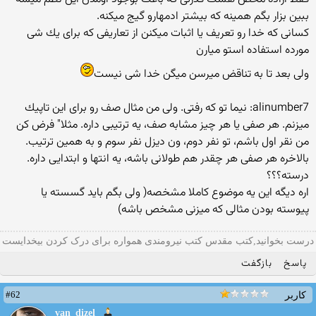
ببین بزار بگم همینه كه بیشتر ادمهارو گیج میكنه.
كسانی كه خدا رو تعریف یا اثبات میكنن از تعاریفی كه برای یك شی
مورده استفاده استو میارن
ولی بعد تا به تناقض میرسن میگن خدا شی نیست
alinumber7: نیما تو كه رفتی. ولی من مثال صف رو برای این تاپیك
میزنم. هر صفی یا هر چیز مشابه صف، یه ترتیبی داره. مثلا" فرض كن
من نقر اول باشم، تو نفر دوم، ون دیزل نفر سوم و به همین ترتیب.
بالاخره هر صفی هر چقدر هم طولانی باشه، یه انتها و ابتدایی داره.
درسته؟؟؟
اره دیگه این یه موضوع كاملا مشخصه( ولی بگم باید گسسته یا
پیوسته بودن مثالی كه میزنی مشخص باشه)
درست بخوانید,کتب مقدس کتب نیرومندی همواره برای درک کردن بیخدایست
پاسخ
بازگفت
#62
کاربر
van_dizel