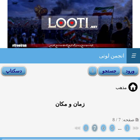
☰
انجمن لوتی
مذهب
زمان و مکان
صفحه: 7 / 8
>>
8
7
6
5
...
1
<<