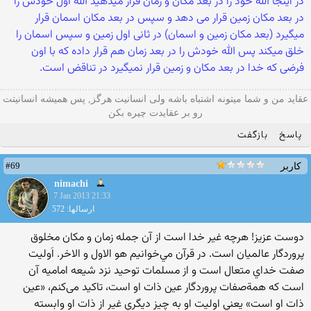
در اینجا الله خود را در بعد مکان و زمان قرار میدهید الله اول خودش را
در بعد مکان زمین قرار می دهد و سپس در بعد مکان اسمان قرار
میگیرد (بعد مکان زمین و اسمان) در ثانی اول زمین و سپس اسمان را
خلق میکند پس الله خودش را در بعد زمان هم قرار داده که با اون
فرضی که خدا در بعد مکان و زمین قرار نمیگیرد در تناقض است.
عقاید من و شما میتونه اشتباه باشه ولی انسانیت هرگز, پس همیشه انسانیتت
رو بر عقایدت چیره بکن
پاسخ
بازگفت
#69
کاربر
nimachi
7 Jan 2013 21:33
ارسالها: 572
دوست عزيز! هرچه غير خدا است از آن جمله زمان و مكان مخلوق
پروردگار عالميان است. در قرآن مي‌خوانيم هو الاول و الاخر. اَوليت
صفت خداي متعال است و از مسلمات توحيد نزد شيعه اماميه آن
است كه همة‌صفات پروردگار عين ذات او است، تاکید می‌کنم، «عين
ذات او است» يعني اوليت او به چيز ديگري غير از ذات او وابسته