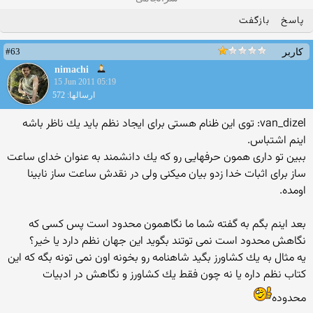
پاسخ
بازگفت
#63
کاربر
nimachi
15 Jun 2011 05:19
ارسالها: 572
van_dizel: توی این ظنام هستی برای ایجاد نظم باید یك ناظر باشه
اینم اشتباس.
ببین تو داری همون حرفهایی رو كه یك دانشمند به عنوان خدای ساعت
ساز برای اثبات خدا زدو بیان میكنی ولی در نقدش ساعت ساز نابینا
اومده.
بعد اینم بگم به گفته شما ما نگاهمون محدود است پس كسی كه
نگاهش محدود است نمی توتند بگوید این جهان نظم دارد یا خیر؟
یه مثال به یك كشاورز بگید شاهنامه رو بخونه اون نمی تونه بگه كه این
كتاب نظم داره یا نه چون فقط یك كشاورز و نگاهش در ادبیات
محدوده