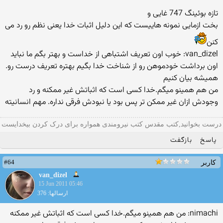
تازه بوئینگ 747 غایی و
بخت ازمایی نمونه هاییست كه این دلیل اثبات خدا یعنی نظم رو رد می
كنن
van_dizel: خوب اون تعریف اشتباهی از خداست و بهتر بگم ما نباید
اون برداشت خودموهن رو از شناخت خدا بگیم بهتره تعریف درست رو.
همیشه بیان كنیم
من هم همینو میگم.خدا كسی است كه اثباتش غیر ممكنه و رد
وجودش ازان غیر ممكن تر پس بود یا نبودش فرقی نداره. مهم انسانیته
درست بخوانید,کتب مقدس کتب نیرومندی همواره برای درک کردن بیخدایست
پاسخ
بازگفت
#64
کاربر
van_dizel
15 Jun 2011 05:46
ارسالها: 376
nimachi: من هم همینو میگم.خدا كسی است كه اثباتش غیر ممكنه