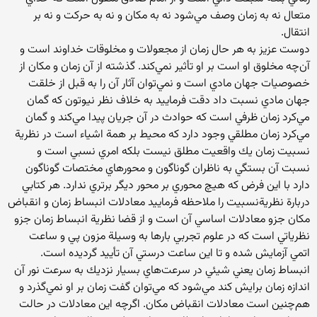
متعال نه به زمان وصف مي‌شود نه به مكان و نه به حركت و نه بر
انتقال.
دوست عزيز به هر حال زمان از مجعولات و مخلوقات خداوند است و
آن‌چه مخلوق او است بر او تأثير نمي‌كند. گذشته از آن زمان و مكان از
خصوصيات جهان مادي است و نمي‌توان آثار آن را به قبل از خلقت
جهان مادي نسبت داد دقت فرماييد به خلاف نظر نيوتون كه گمان
مي‌كرد زمان ظرفي است كه حوادث در آن جريان پيدا مي‌كند و گمان
مي‌كرد زمان مطلقي وجود دارد كه محيط بر همة ‌اشياء است در نظرية
نسبيت زمان يك واقعيت مطلق نيست بلكه امري نسبي است و
نسبت آن بستگي به ناظران گوناگون و محورهاي مختصات گوناگون
دارد با اين فرض كه هيچ محوري بر محور ديگر برتري ندارد. هر كتابي
دربارة نظرية‌نسبيت را ملاحظه فرماييد معادلات انبساط زمان و انقباض
مكان جزو معادلات اساسي آن است و از قضا نظرية انبساط زمان جزو
نظرياتي است كه در علوم تجربي بارها به وسيلة مزون پي و ساعت
اتمي آزمايش شده و تا اين ساعت درستي آن تأييد گرديده است.
انبساط زمان يعني شيئي در سرعت‌هاي بسيار نزديك به سرعت نور آن
اندازه زمان برايش كند مي‌شود كه مي‌توان گفت زمان بر او نمي‌گذرد و
هم‌چنين است معادلات انقباض مكان. اگرچه اين معادلات در حالت