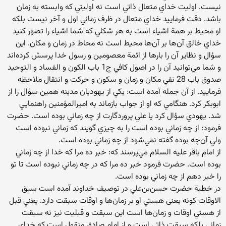
نيست. اوليت خداي متعال ذاتي است نه اوليتي كه وابسته به زمان
باشد. دقت فرماييد خداي متعال در ظرف زماني اول و آخر نيست بلكه
او محيط بر همة اشياء است به هر شكلي كه شما اشياء را تصور كنيد
خداي خالق آن‌ها بر آن‌ها محيط است نه محاط در زمان و مكان. اين
سؤال و نظاير آن را بارها از ائمة معصومين و رسول خدا پرسش كرده‌اند
و شما مي‌توانيد آن را در اصول كافي ج1 باب الكون و الفساد و التوحيد
صدوق باب 28 نفي مكان و زمان و سكون و حركت و انتقال ملاحظه
فرماييد. از آن جمله آمده است: يكي از يهوديان مدينه همين سؤال را از
ابوبكر كرد. هنگامي كه او از جواب بازماند به اميرالمؤمنين راهنمايي
شد. يهودي سؤال كرد يا علي پروردگارت از چه زماني بوده است. حضرت
فرمود: از چه زماني بوده است را به چيزي گويند كه زماني نبوده است
ولي آن‌چه بوده گفته نمي‌شود از چه زماني بوده است.
از امام باقر عليه السلام مي‌پرسند كه: خبر ده مرا كه خدا از چه زماني
بوده است. حضرت فرمود خبر ده مرا كه در چه زماني نبوده است تا تو
را خبر دهم از چه زماني بوده است.
در خطبة حضرت حسن‌بن‌علي در توصيف خداوند آمده است سبق
الاوقات كونه یعنی هستي او بر زمان‌ها و اوقات سبقت دارد. يعني قبل
از هستي اوقات و زمان‌ها است اين سبقت و قبليت نيز نه سبقت
زماني بلكه سبقت ذاتي است و از امام صادق منقول است كه خداي