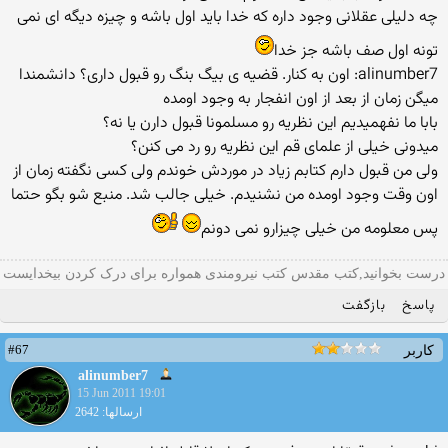
چه دلیلی عقلانی وجود داره كه خدا باید اول باشه و چیزه دیگه ای نمی
تونه اول صف باشه جز خدا
alinumber7: اون به كنار. قضیه ی بیگ بنگ رو قبول داری؟ دانشمندا
میگن زمان از بعد از اون انفجار به وجود اومده
بابا ما نفهمیدیم این نظریه رو مسلمونا قبول دارن یا نه؟
میدونی خیلی از علمای قم این نظریه رو رد می كنن؟
ولی من قبول دارم كتابم زیاد در موردش خوندم ولی كسی نگفته زمان از
اون وقت وجود اومده من نشنیدم. خیلی جالب شد. منبع شو بگو حتما
پس معلومه من خیلی چیزارو نمی دونم
درست بخوانید,کتب مقدس کتب نیرومندی همواره برای درک کردن بیخدایست
پاسخ
بازگفت
#67
کاربر
alinumber7
15 Jun 2011 19:01
ارسالها: 2642