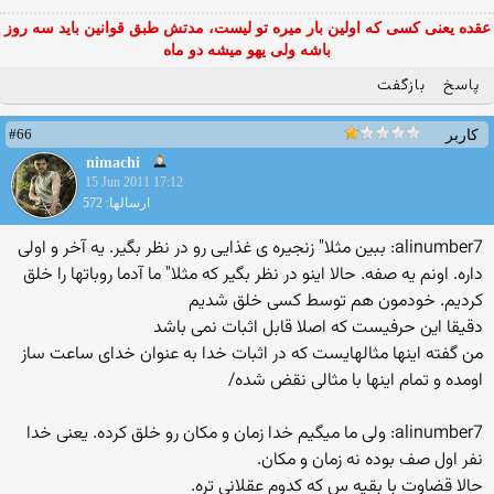
عقده یعنی کسی که اولین بار میره تو لیست، مدتش طبق قوانین باید سه روز
باشه ولی یهو میشه دو ماه
پاسخ
بازگفت
#66
کاربر
nimachi
15 Jun 2011 17:12
ارسالها: 572
alinumber7: ببین مثلا" زنجیره ی غذایی رو در نظر بگیر. یه آخر و اولی
داره. اونم یه صفه. حالا اینو در نظر بگیر كه مثلا" ما آدما روباتها را خلق
كردیم. خودمون هم توسط كسی خلق شدیم
دقیقا این حرفیست كه اصلا قابل اثبات نمی باشد
من گفته اینها مثالهایست كه در اثبات خدا به عنوان خدای ساعت ساز
اومده و تمام اینها با مثالی نقض شده/
alinumber7: ولی ما میگیم خدا زمان و مكان رو خلق كرده. یعنی خدا
نفر اول صف بوده نه زمان و مكان.
حالا قضاوت با بقیه س كه كدوم عقلانی تره.