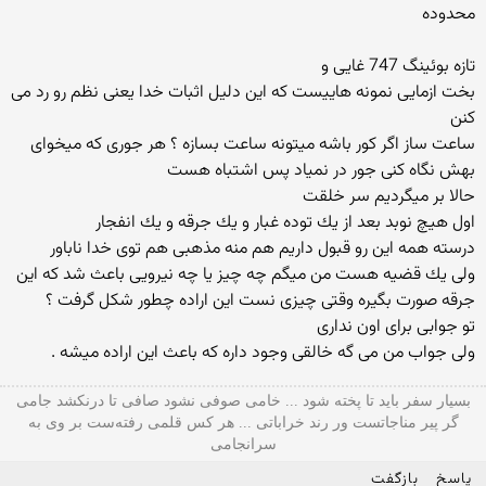
محدوده
تازه بوئینگ 747 غایی و
بخت ازمایی نمونه هاییست كه این دلیل اثبات خدا یعنی نظم رو رد می
كنن
ساعت ساز اگر كور باشه میتونه ساعت بسازه ؟ هر جوری كه میخوای
بهش نگاه كنی جور در نمیاد پس اشتباه هست
حالا بر میگردیم سر خلقت
اول هیچ نوبد بعد از یك توده غبار و یك جرقه و یك انفجار
درسته همه این رو قبول داریم هم منه مذهبی هم توی خدا ناباور
ولی یك قضیه هست من میگم چه چیز یا چه نیرویی باعث شد كه این
جرقه صورت بگیره وقتی چیزی نست این اراده چطور شكل گرفت ؟
تو جوابی برای اون نداری
ولی جواب من می گه خالقی وجود داره كه باعث این اراده میشه .
بسیار سفر باید تا پخته شود ... خامی صوفی نشود صافی تا درنکشد جامی
گر پیر مناجاتست ور رند خراباتی ... هر کس قلمی رفته‌ست بر وی به
سرانجامی
پاسخ
بازگفت