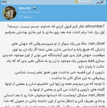
#61
کاربر
nimachi
15 Jun 2011 04:24
ارسالها: 572
alinumber7: فكر كنم قبول كردی كه خداوند جسم نیست. درسته؟
اول بزار خدا برام اثبات شه بعد روی مادی یا غیر مادی بودنش بحرفیم
van_dizel: حالا من یك سوال از تو میپرسم وقتی كه جهش های
ژنتیكی كه هیچ پایه و اساسی ندارن یعنی شما اگر یك ژن رو توی
موقعیت جهش قرار بدی توی آزمایشگاه نمی تونی از اون موجود جدیدی
بسازی فقط میتونی یك موجود یا ژن رو به شكلی تغیر بدی كه كه یك
حالت نا پایدار داره
داروین از این قضیه خبر نداشت چون هنوز علم زیست شناسی
پیشرفتی به این شكل الان ما نداشت .
تا اونجا كه من میدونم همه ی ژنها این خاصیتو ندارن و بعضی از اونها
گفته های داروین و اثبات می كنن و بعضی از اونها رد.
van_dizel: مشكل اینجاست كه انسانها میخوان خدا رو با بعد انسانی
و مادی تعریف كنن و انتظار مادی از اون داشته باشن در صورتی كه خدا
فقط اراده محض هست قدرتی كه باعث بوجود اومدن این نظم میشه