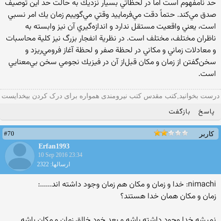
حد نامفهوم است اما در لحظاتي بسيار نزديك به حالت حد اين توصيف
صدق مي‌كند. حتماً دقت مي‌فرماييد وقتي مي‌گوييم زمان يك امر نسبي
است، يعني واقعيت مستقل ندارد و اندازه‌گيري آن نيز وابسته به
ناظران مختلف، مختلف است. در نظرية انفجار بزرگ نيز كلية محاسبات
و معادلات زماني و مكاني در لحظة صفر و لحظة آغاز فرومي‌ريزد و
سخن‌گفتن از زمان و مكان قبل‌از آن در فيزيك نجومي سخن بي‌معنايي
است.
درست بخوانید,کتب مقدس کتب نیرومندی همواره برای درک کردن بیخدایست
پاسخ
بازگفت
#70
کاربر
Erfan1993
10 Sep 2016 23:34
ارسالها: 2322
nimachi: خدا و زمان و مکان هم زمان وجود داشته اند......:
زمان و مکان همان خدا هستند؟
نمیشه خدا وجود داشته باشه و بعد خود خالق زمان و مکان باشه