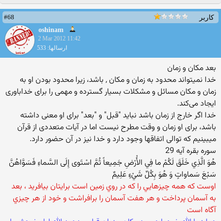
#68
کاربر
oshinam
2 Mar 2012 11:42
ارسالها: 533
بعد مکان و زمان
خدا نمیتواند محدود به زمان و مکان , باشد، زیرا محدود بودن او به
زمان و مکان مسائل و مشکلات بسیار گسترده و مهمی را برای خداباوری
ایجاد می‌کند.
خدا اگر خارج از زمان باشد نباید "قبل" و "بعد" برای او معنی داشته
باشد، برای او زمان و وقت مطرح نیست اما در آیات متعددی از قرآن
میبینیم که توالی اتفاقها وجود دارد و خدا نیز در آن حضور دارد.
سوره بقره آیه 29
هُوَ الَّذِي خَلَقَ لَكُمْ ما فِي الأَْرْضِ جَمِيعاً ثُمَّ اسْتَوى إِلَى السَّماءِ فَسَوَّاهُنَّ
سَبْعَ سَماواتٍ وَ هُوَ بِكُلِّ شَيْ‏ءٍ عَلِيمٌ
اوست که همه چيزهايي را که در روي زمين است برايتان بيافريد ، بعد
به آسمان پرداخت و هر هفت آسمان را برافراشت و خود از هر چيزي
آگاه است