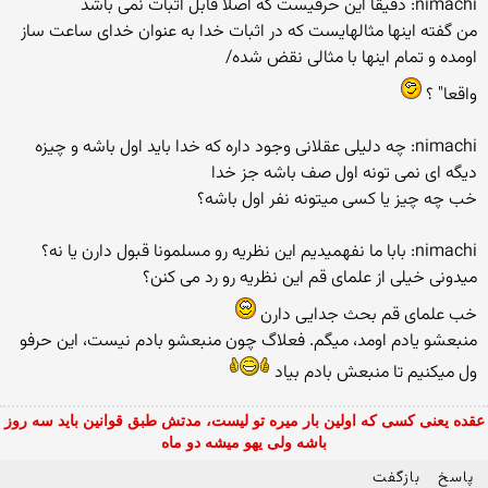
nimachi: دقیقا این حرفیست كه اصلا قابل اثبات نمی باشد
من گفته اینها مثالهایست كه در اثبات خدا به عنوان خدای ساعت ساز
اومده و تمام اینها با مثالی نقض شده/
واقعا" ؟
nimachi: چه دلیلی عقلانی وجود داره كه خدا باید اول باشه و چیزه
دیگه ای نمی تونه اول صف باشه جز خدا
خب چه چیز یا كسی میتونه نفر اول باشه؟
nimachi: بابا ما نفهمیدیم این نظریه رو مسلمونا قبول دارن یا نه؟
میدونی خیلی از علمای قم این نظریه رو رد می كنن؟
خب علمای قم بحث جدایی دارن
منبعشو یادم اومد، میگم. فعلاگ چون منبعشو بادم نیست، این حرفو
ول میكنیم تا منبعش بادم بیاد
عقده یعنی کسی که اولین بار میره تو لیست، مدتش طبق قوانین باید سه روز
باشه ولی یهو میشه دو ماه
پاسخ
بازگفت