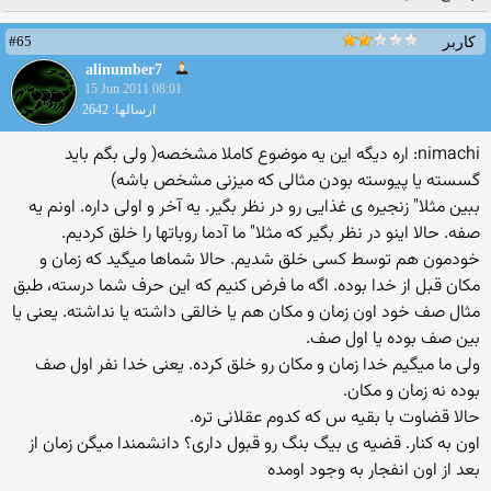
#65
کاربر
alinumber7
15 Jun 2011 08:01
ارسالها: 2642
nimachi: اره دیگه این یه موضوع كاملا مشخصه( ولی بگم باید
گسسته یا پیوسته بودن مثالی كه میزنی مشخص باشه)
ببین مثلا" زنجیره ی غذایی رو در نظر بگیر. یه آخر و اولی داره. اونم یه
صفه. حالا اینو در نظر بگیر كه مثلا" ما آدما روباتها را خلق كردیم.
خودمون هم توسط كسی خلق شدیم. حالا شماها میگید كه زمان و
مكان قبل از خدا بوده. اگه ما فرض كنیم كه این حرف شما درسته، طبق
مثال صف خود اون زمان و مكان هم یا خالقی داشته یا نداشته. یعنی یا
بین صف بوده یا اول صف.
ولی ما میگیم خدا زمان و مكان رو خلق كرده. یعنی خدا نفر اول صف
بوده نه زمان و مكان.
حالا قضاوت با بقیه س كه كدوم عقلانی تره.
اون به كنار. قضیه ی بیگ بنگ رو قبول داری؟ دانشمندا میگن زمان از
بعد از اون انفجار به وجود اومده