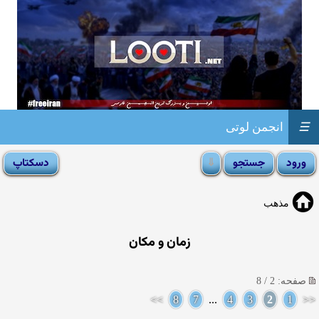
☰
انجمن لوتی
مذهب
زمان و مکان
صفحه: 2 / 8
>>
8
7
...
4
3
2
1
<<