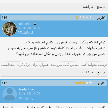
پاسخ
بازگفت
#16
کاربر
nimachi
11 Jun 2011 04:39
ارسالها: 572
تمام اینا که میگید درست. فرض می کنیم نمیشه رد کرد.
تمتم حرفهات با فرض اینکه کاملا درست باشن باز میرسیم به سوال
اصلی من چرا در تعریف خدا از زمان و مکان استفاده می کنید؟
درست بخوانید,کتب مقدس کتب نیرومندی همواره برای درک کردن بیخدایست
پاسخ
بازگفت
#17
کاربر
leaderlover
11 Jun 2011 04:51
ارسالها: 3981