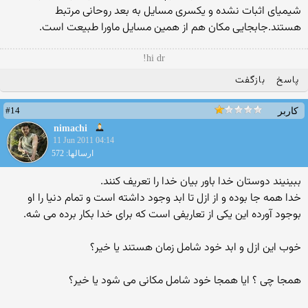
شیمیای اثبات نشده و یکسری مسایل به بعد روحانی مرتبط
هستند.جابجایی مکان هم از همین مسایل ماورا طبیعت است.
hi dr!
پاسخ
بازگفت
#14
کاربر
nimachi
11 Jun 2011 04:14
ارسالها: 572
ببینیند دوستان خدا باور بیان خدا را تعریف كنند.
خدا همه جا بوده و از ازل تا ابد وجود داشته است و تمام دنیا را او
بوجود آورده این یكی از تعاریفی است كه برای خدا بكار برده می شه.
خوب این ازل و ابد خود شامل زمان هستند یا خیر؟
همجا چی ؟ ایا همجا خود شامل مكانی می شود یا خیر؟