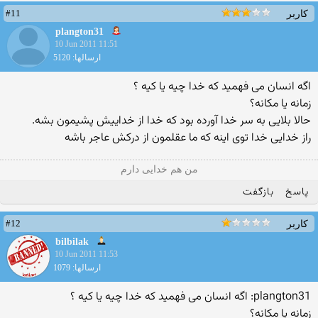
#11
کاربر
plangton31
10 Jun 2011 11:51
ارسالها: 5120
اگه انسان می فهمید كه خدا چیه یا كیه ؟
زمانه یا مكانه؟
حالا بلایی به سر خدا آورده بود كه خدا از خداییش پشیمون بشه.
راز خدایی خدا توی اینه كه ما عقلمون از دركش عاجر باشه
من هم خدایی دارم
پاسخ
بازگفت
#12
کاربر
bilbilak
10 Jun 2011 11:53
ارسالها: 1079
plangton31: اگه انسان می فهمید كه خدا چیه یا كیه ؟
زمانه یا مكانه؟