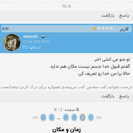
hi dr!
پاسخ
بازگفت
#20
کاربر
nimachi
11 Jun 2011 07:43
ارسالها: 572
تو منو می كشی اخر.
گفتم قبول خدا جسم نیست مكان هم نداره.
حالا برا من خدا رو تعریف كن
درست بخوانید,کتب مقدس کتب نیرومندی همواره برای درک کردن بیخدایست
پاسخ
بازگفت
صفحه: 2 / 8
>>
8
7
...
4
3
2
1
<<
زمان و مکان