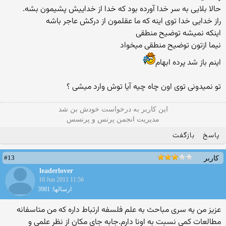
حالا بلایی به سر خدا آورده بود كه خدا از خداییش پشیمون بشه.
راز خدایی خدا توی اینه كه ما عقلمون از دركش عاجر باشه
اینکه نمیشه توضیح منطقی
نیما ازتون توضیح منطقی میخواد
اینم باز شد پرده ابهام
تو نمیدونی توی اون چاه چیه آیا توش وارد میشی ؟
این كاربر به درخواست خودش بن شد
مدیریت انجمن پرنس و پرنسس
پاسخ
بازگفت
#13
کاربر
leaderlover
10 Jun 2011 11:56
ارسالها: 3981
عزیز من یه سری مباحث به علم فلسفه ارتباط داره که من متاسفانه
مطالعات کمی نسبت به اونا دارم.جابه جای مکان از نظر علمی و