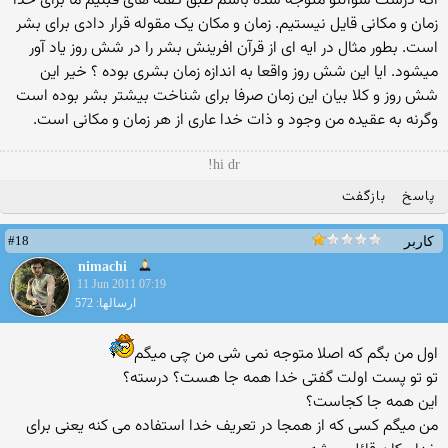
اگه درست سوالتو متوجه شده باشم طبق گفته های قبلیم ما برای خدا
زمان و مکانی قایل نیستیم. زمان و مکان یک مقوله قرار دادی برای بشر
است. بطور مثال در ایه ای از قرآن افرینش بشر را در شش روز یاد آور
میشود. ایا این شش روز واقعا به اندازه زمان بشری بوده ؟ خیر این
شش روز و کلا بیان این زمان صرفا برای شناخت بیشتر بشر بوده است
وگرنه به عقیده من وجود و ذات خدا عاری از هر زمان و مکانی است.
hi dr!
پاسخ
بازگفت
#18
کاربر
nimachi
11 Jun 2011 07:19
ارسالها: 572
اول من بگم كه اصلا متوجه نمی شی من چی میگم
تو تو پست اولت گفتی خدا همه جا هست؟ درسته؟
این همه جا كجاست؟
من میگم كسی كه از همجا در تعریف خدا استفاده می كنه یعنی برای