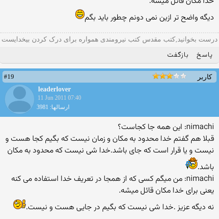
خدا مكان قائل میشه.
دیگه واضح تر ازین نمی دونم چطور باید بگم
درست بخوانید,کتب مقدس کتب نیرومندی همواره برای درک کردن بیخدایست
پاسخ
بازگفت
#19
کاربر
leaderlover
11 Jun 2011 07:40
ارسالها: 3981
nimachi: این همه جا كجاست؟
قبلا هم گفتم خدا محدود به مكان و زمان نیست كه بگیم كجا هست و
نیست و یا قرار است كه جای باشد.خدا شی نیست كه محدود به مكان
باشد.
nimachi: من میگم كسی كه از همجا در تعریف خدا استفاده می كنه
یعنی برای خدا مكان قائل میشه.
نه دیگه عزیز .خدا شی نیست كه بگیم در جایی هست و نیست.