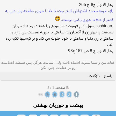
بحار الانوار ج8 ح 205
بازم خوبه محمد اشتهاش کمتر بوده با ۷۰ تا حوری ساخته ولی علی به
کمتر از ۵۰۰ تا حوری راضی نیست.
oshinam: رسول اکرم فرمودند:هر مومنی را هفتاد زوجه از حوران
میدهند و چهار زن از آدمیان,که ساعتی با حوریه صحبت می دارد و
ساعتی با زن دنیا و ساعتی با خود خلوت می کند و بر کرسیها تکیه زده
اند .
بحار الانوار ج 8 ص 157ح98
عقاید من و شما میتونه اشتباه باشه ولی انسانیت هرگز, پس همیشه انسانیتت
رو بر عقایدت چیره بکن
پاسخ
بازگفت
صفحه: 1 / 5
>>
5
4
3
2
1
بهشت و حوریان بهشتی