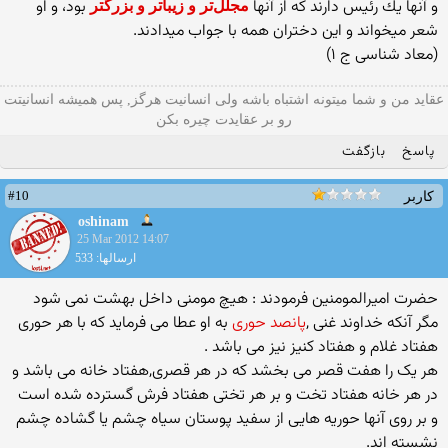
و آنها يك‌ رئيس‌ دارند كه‌ از آنها
بود، و او
مجلّل‌تر و زيباتر و بزرگتر
شعر ميخواند و اين‌ دختران‌ همه‌ با جواب‌ ميدادند.
(معاد شناسی ج ۱)
عقاید من و شما میتونه اشتباه باشه ولی انسانیت هرگز, پس همیشه انسانیتت
رو بر عقایدت چیره بکن
پاسخ
بازگفت
#10
کاربر
oshinam
25 Mar 2012 14:07
ارسالها: 533
حضرت امیرالمومنین فرمودند : هیچ مومنی داخل بهشت نمی شود
مگر آنکه خداوند غنی ,
پانصد حوری
به او عطا می فرماید که با هر حوری
هفتاد غلام و هفتاد کنیز نیز می باشد .
هر یک را هفت قصر می بخشد که در هر قصری,هفتاد خانه می باشد و
در هر خانه هفتاد تخت و بر هر تختی هفتاد فرش گسترده شده است
و بر روی آنها حوریه هایی از سفید پوستان سیاه چشم یا گشاده چشم
نشسته اند.