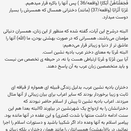
فَجَعَلْنَاهُنَّ أَبْكَارًا (واقعه/36 ) پس آنها را باکره قرار میدهیم.
عُرُبًا أَتْرَابًا (واقعه/37) (مانند) دخترانی همسال که همسرش را بسیار
دوست میدارد.
البته درشرح این آیات، گفته شده که منظور از این زنان، همسران دنیائی
مؤمنان می‌باشند، همسرانی که در صورت بهشتی بودن، ما (الله) آنها را
عاشق تر از دنیا و زیباتر قرار می‌دهیم:
البته عُربًا به معنای دختر عرب بادیه نشین است.
آیا بین عُرُبًا و عُربًا ارتباطی هست یا نه، در حیطه ی تخصص من نیست
و باید متخصصین زبان عرب به آن پاسخ دهند.
دختران بادیه نشین عرب، بدلیل زندگی قبیله ای همواره از قیافه ای
ثابت و زیبا برخوردار بودند که سایر اعراب برای بیان زیبائی از آنها مثال
میزدند. اعراب بادیه نشین تا پیش از اسلام حاضر نبودند که
دخترانشان را به ازدواج یک شهرنشین در بیاورند 0البته بعدا هم این
سنت ادامه داشت منتها با شدت کمتری) و این عقده در آنها مانده بود.
پیامبر اسلام به آنها وعده داد اگر شکیبا باشید و دستورات اسلام را اجرا
نمائید، در باغ(بهشت) همسرانتان را مانند همان دختران، بلکه زیباتر و