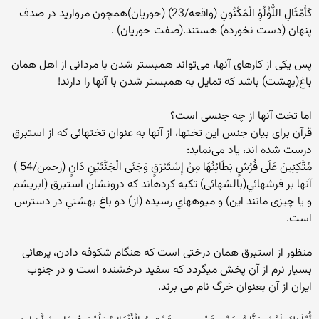
كَأَمْثَالِ اللُّؤْلُؤِ الْمَكْنُونِ (واقعه/23) (حوریان)همچون مرواريد در صدف
پنهان (دست نخورده) هستند.(صفت حوریان) .
پس یکی از کارهای آنها، می‌تواند همبستر شدن با مردانی از اهل همان
باغ(بهشت) باشد که تمایل به همبستر شدن با آنها را دارند!
اما تخت آنها از چه جنسی است؟
قرآن برای بیان جنس این تختها، از آنها به عنوان تختهائی که از استبرق
درست شده اند، یاد می‌نماید:
مُتَّكِئِينَ عَلَى فُرُشٍ بَطَائِنُهَا مِنْ إِسْتَبْرَقٍ وَجَنَى الْجَنَّتَيْنِ دَانٍ (رحمن/54 )
آنها بر فرشهائي(بالشهائی) تكيه كرده‏اند كه درونشان استبرق (ابریشم
و یا چیزی مانند این) و ميوه‏هاي رسيده (از) دو باغ بهشتي در دسترس
است.
منظور از استبرق همان درختی است که هنگام شکوفه دادن، پرهائی
بسیار نرم از آن پخش میگردد که سفید درخشنده است و در جنوب
ایران از آن بعنوان خرگ نام می برند.