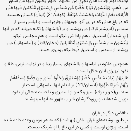
أُوْلَئِكَ لَهُمْ جَنَّاتُ عَدْنٍ تَجْرِي مِن تَحْتِهِمُ الْأَنْهَارُ يُحَلَّوْنَ فِيهَا مِنْ أَسَاوِرَ
مِن ذَهَبٍ وَيَلْبَسُونَ ثِيَابًا خُضْرًا مِّن سُندُسٍ وَإِسْتَبْرَقٍ مُّتَّكِئِينَ فِيهَا عَلَى
الْأَرَائِكِ نِعْمَ الثَّوَابُ وَحَسُنَتْ مُرْتَفَقًا (کهف/31) (اینان) کسانی هستند
که در باغ عدنی که در زیر آنها جویهائی جاری است و لباسی سبز از
سندس (ابریشم نازک) می پوشند و بر (بالشهائی) تکیه میزنند که در آنها
( پر شده از) استبرق، ، هم پاداشى نيكو است و هم مجلسى نيكو.
يَلْبَسُونَ مِن سُندُسٍ وَإِسْتَبْرَقٍ مُّتَقَابِلِينَ (دخان/53 ) و (لباسهائی) می
پوشند از سندس و استبرق درحالیکه روبروی همند.
همچنین علاوه بر لباسها و بالشتهای بسیار زیبا و در نهایت نرمی، طلا و
نقره نیزبرای آنان حلال است:
عَالِيَهُمْ ثِيَابُ سُندُسٍ خُضْرٌ وَإِسْتَبْرَقٌ وَحُلُّوا أَسَاوِرَ مِن فِضَّةٍ وَسَقَاهُمْ
رَبُّهُمْ شَرَابًا طَهُورًا (انسان/21 ) بر اندام آنها لباسهائي است از
سندس(حرير نازك) سبز رنگ، و از استبرق و با دستبندهائي از نقره
تزيين شده‏اند، و پروردگارشان شراب طهور به آنها مي‏نوشاند!
تناقضی دیگر در قرآن
بر طبق نوشته‌های قرآن، باغی (بهشت) که به هر مومن وعده داده شده
است، ویژه‌ی اوست و کسی در این باغ با او شریک نیست.