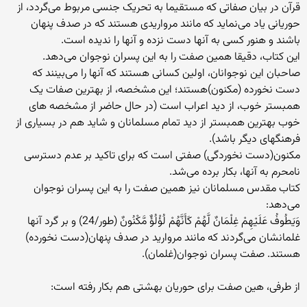
قرآن در بیان صفاتی که مستقیما به تحریک جنسی مربوط می‌گردد، از
حوریانی یاد می‌نماید که مانند مرواریدی هستند که در صدف پنهان
باشند و هنور کسی به آنها دست نزده و آنها را ندیده است.
این کتاب، دقیقا همین صفت را به این پسران نوجوان می‌دهد.
صاحبان این نوجوانان، اولین کسانی هستند که آنها را می‌بینند که
دست نخورده (مکنون)هستند؛ این مشخصه، از بهترین صفات یک
همبستر خوب، از دید اعراب است (در حال حاضر از مشخصه های
خوب بهترین همبستر از دید تمام مسلمانان و شاید هم در بسیاری از
فرهنگهای دیگر باشد).
مکنون(دست نخوردگی) صفتی است که برای تاکید بر عدم دسترسی
نامحرم به آنها، بکار برده می‌شد.
کتاب مقدس مسلمانان نیز همین صفت را به این پسران نوجوان
می‌دهد:
وَيَطُوفُ عَلَيْهِمْ غِلْمَانٌ لَّهُمْ كَأَنَّهُمْ لُؤْلُؤٌ مَّكْنُونٌ (طور/24) و بر گرد آنها
غلمانشان می‌گردند که مانند مرواريد در صدف پنهان(دست نخورده)
هستند. صفت پسران نوجوان(غلمان).
از طرفی، هین صفت برای حوریان بهشتی هم بکار رفته است: