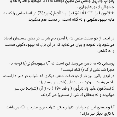
بِأَكْوَابٍ وَأَبَارِيقَ وَكَأْسٍ مِّن مَّعِينٍ (واقعه/18) با كوزه‏ها و آفتابه ها و
جامهائي از نهرهايجاري .
يَتَنَازَعُونَ فِيهَا كَأْسًا لَّا لَغْوٌ فِيهَا وَلَا تَأْثِيمٌ (طور/23) در آنجا جامى را كه نه
مايه بيهوده‏گويى و نه گناه است، از دست هم مى‏گيرند.
در اینجا از دو صفت منفی که با آمدن نام شراب در ذهن مسلمان ایجاد
می‌شود یاد نموده و بیان می‌نماید که در آن باغ، نه بیهوده‌گوئی هست
و نه گناهی.
پرسشی که به ذهن می‌رسد این است که آیا بیهوده‌گوئی(با توجه به
مجزا شدنشی از گناه) گناه نیست؟
در آیه‌ی پائین نیز باز از دو صفت منفی دیگری که شراب در دنیا داراست،
یاد می‌شود؛ سردرد و بی عقلی (ناشی از مستی) :
لَا يُصَدَّعُونَ عَنْهَا وَلَا يُنزِفُونَ ( واقعه/19 ) نه از آن (شراب) دردسر
میگيرند و نه بى‏عقل (ناشی از مستی) می گردند.
آیا وظیفه‌ی این نوجوانان، تنها ریختن شراب برای مقربان الله می‌باشد،
یا کاری دیگر نیز دارند؟