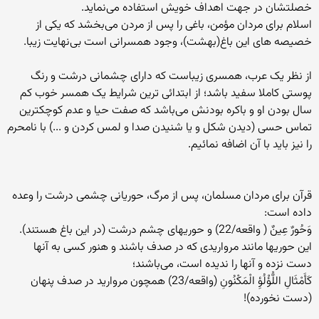
خصلتشان در جهت اهداف خویش استفاده می‌نماید.
اسلام برای مردان مؤمن، باغی را پس از مردن می‌بخشد که یکی از
خصیصه های این باغ(بهشت)، وجود همسرانی است بی‌نهایت زیبا.
از نظر یک عرب، همسری زیباست که دارای چشمانی درشت و رنگ
پوستی کاملا سفید باشد؛ از ابتدائی ترین شرایط یک همسر خوب کم
سال بودن او و باکره بودنش می‌باشد که صفت حیا و عدم کوچکترین
تماس حسی (دیدن شکل و یا شنیدن صدا و لمس کردن و ...) با نامحرم
را نیز باید با آن اضافه نمائیم.
قرآن برای مردان مسلمان، پس از مرگ، حوریانی چشمی درشت را وعده
داده است:
وَحُورٌ عِينٌ ( واقعه/22) و حوریهای چشم درشت (در این باغ هستند).
این حوریها مانند مرواریدی که در صدف باشند و هنور کسی به آنها
دست نزده و آنها را ندیده است، می‌باشند؛
كَأَمْثَالِ اللُّؤْلُؤِ الْمَكْنُونِ (واقعه/23) همچون مرواريد در صدف پنهان
(دست نخورده)!