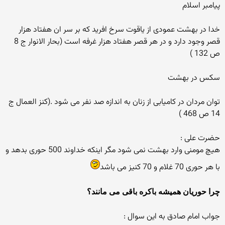
پیامبر اسلام
خدا در بهشت عمودی از یاقوت سرخ افرید كه بر سر ان هفتاد هزار
قصر وجود دارد و در هر قصر هفتاد هزار غرفه است (بحار الانوار ج 8
ص 132 )
سكس در بهشت
توان مردان در كامیابی از زنان به اندازه صد نفر می شود .(كنز العمال ج
14 ص 468 )
حضرت علی :
هیچ مومنی وارد بهشت نمی شود مگر اینكه خداوند 500 حوری بدهد و
با هر حوری 70 غلام و 70 كنیز می باشد
چرا حوریان همیشه باكره باقی می مانند؟
جواب امام صادق به این سوال :