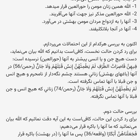
1- الله همین زنان مومن را حورالعین قرار میدهد.
2- الله حورالعین مذکر نیز جهت آنها می‌آفریند.
3- آنها را به ازدواج مردان مومن بهشتی در می‌آورد.
4- آنها در آنجا بلاتکلیفند.
اکنون به بررسی هر‌کدام از این احتمالات می‌پردازم.
برای رد کردن حالت نخست، کافی‌است بدانیم که الله بیان می‌نماید،
دست هیچ جن و یا انسی پیشتر به آنها (حورالعین) نرسیده است:
فِيهِنَّ قَاصِرَاتُ الطَّرْفِ لَمْ يَطْمِثْهُنَّ إِنسٌ قَبْلَهُمْ وَلَا جَانٌّ (رحمن/56) در
آنها (باغها‌ی بهشتی) زناني هستند چشم نگه‌دار از نامحرم و هيچ انس
و جن قبلا با آنها تماس نگرفته است.
لَمْ يَطْمِثْهُنَّ إِنسٌ قَبْلَهُمْ وَلَا جَانٌّ (رحمن/74) زناني كه هيچ انس و جن
قبلا با آنها تماس نگرفته.
بررسی حالت دوم.
برای رد کردن این حالت، کافی‌است به این آیه دقت نمائیم که الله بیان
می‌نمائید که ما آنها را باکره قرار می‌دهیم:
فَجَعَلْنَاهُنَّ أَبْكَارًا (واقعه/36) پس ما آنها را (در بهشت) باکره قرار