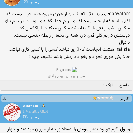
ارسالها: 126
danyalhot: ببینید لذتی که انسان از حوری میبره حتما قرار نیست که
لذتی باشه که از جنس مخالف میبریم خدا نگفته ما اونا رو افریدیم برای
سکس . شما وقتی با یک فاحشه سکس میکنید تا باککسی که
دوستش داریم کلی فرق داره همه ی بحره از رابطه جنسی نیست.
دانیال
ratista: هشت انجاست که آزاری نباشد،کسی را با کسی کاری نباشد.
حالا یکی حوری نخواد و بخواد با زنش باشه تکلیف چیه ؟
من و ببوس ببینم بلدی
پاسخ
بازگفت
#9
کاربر
oshinam
1 Mar 2012 08:51
ارسالها: 533
رسول اکرم فرمودند:هر مومنی را هفتاد زوجه از حوران میدهند و چهار