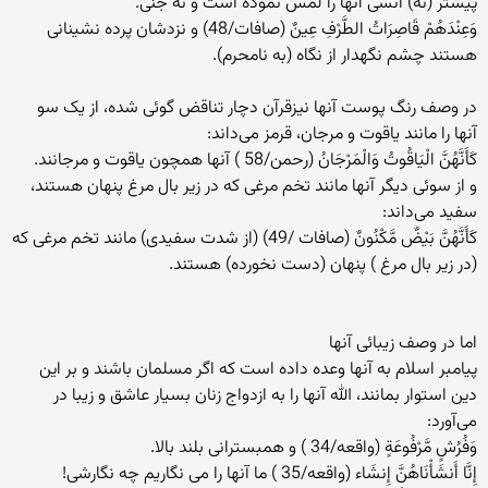
پیشتر (نه) انسی آنها را لمس نموده است و نه جنی.
وَعِنْدَهُمْ قَاصِرَاتُ الطَّرْفِ عِينٌ (صافات/48) و نزدشان پرده نشینانی
هستند چشم نگهدار از نگاه (به نامحرم).
در وصف رنگ پوست آنها نیزقرآن دچار تناقض گوئی شده، از یک سو
آنها را مانند یاقوت و مرجان، قرمز می‌داند:
كَأَنَّهُنَّ الْيَاقُوتُ وَالْمَرْجَانُ (رحمن/58 ) آنها همچون ياقوت و مرجانند.
و از سوئی دیگر آنها مانند تخم مرغی که در زیر بال مرغ پنهان هستند،
سفید می‌داند:
كَأَنَّهُنَّ بَيْضٌ مَّكْنُونٌ (صافات /49) (از شدت سفیدی) مانند تخم مرغی که
(در زیر بال مرغ ) پنهان (دست نخورده) هستند.
اما در وصف زیبائی آنها
پیامبر اسلام به آنها وعده داده است که اگر مسلمان باشند و بر این
دین استوار بمانند، الله آنها را به ازدواج زنان بسیار عاشق و زیبا در
می‌آورد:
وَفُرُشٍ مَّرْفُوعَةٍ (واقعه/34 ) و همبسترانی بلند بالا.
إِنَّا أَنشَأْنَاهُنَّ إِنشَاء (واقعه/35 ) ما آنها را می نگاریم چه نگارشی!