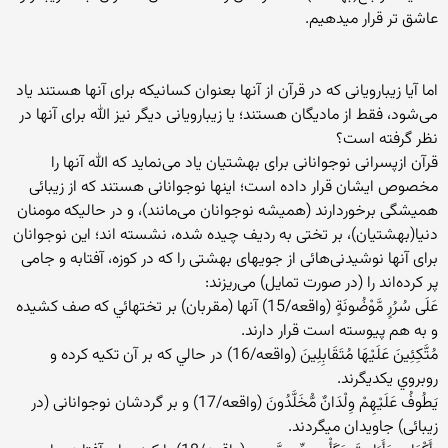
عاشق تر قرار میدهیم.
اما آیا زیبارویانی که در قرآن از آنها بعنوان کسانیکه برای آنها هستند یاد
می‌شود، فقط از مادیگان هستند؛ یا زیبارویانی دیگر نیز الله برای آنها در
نظر گرفته است؟
قرآن ازپسرانی نوجوانانی برای بهشتیان یاد می‌نماید که الله آنها را
مخصوص ایشان قرار داده است؛ اینها نوجوانانی هستند که از زیبائی
همیشگی برخوردارند (همیشه نوجوانان می‌مانند)، و در حالیکه مومنان
دنیا(بهشتیان)، بر تختی به ردیف چیده شده، نشسته اند؛ این نوجوانان
برای آنها نوشیدنی‌هائی از جویهای بهشتی را که در کوزه، آفتابه و جامی
پر کرده‌اند را (در صورت تمایل) می‌ریزند:
عَلَى سُرُرٍ مَّوْضُونَةٍ (واقعه/15) آنها (مقربان) بر تختهائي كه صف كشيده
و به هم پيوسته است قرار دارند.
مُتَّكِئِينَ عَلَيْهَا مُتَقَابِلِينَ (واقعه/16) در حالي كه بر آن تكيه كرده و
روبروي يكديگرند.
يَطُوفُ عَلَيْهِمْ وِلْدَانٌ مُّخَلَّدُونَ (واقعه/17) و بر گردشان نوجوانانی (در
زیبائی) جاویدان میگردند.