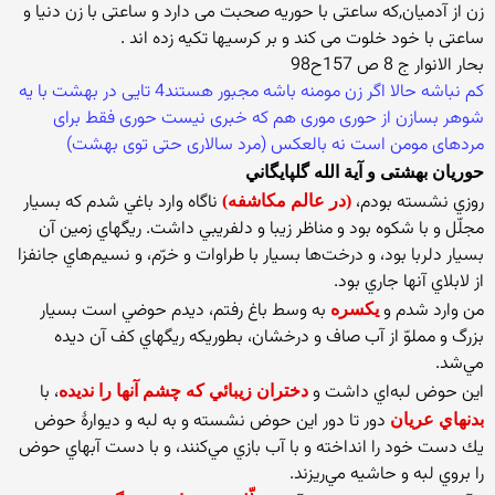
زن از آدمیان,که ساعتی با حوریه صحبت می دارد و ساعتی با زن دنیا و
ساعتی با خود خلوت می کند و بر کرسیها تکیه زده اند .
بحار الانوار ج 8 ص 157ح98
کم نباشه حالا اگر زن مومنه باشه مجبور هستند4 تایی در بهشت با یه
شوهر بسازن از حوری موری هم که خبری نیست حوری فقط برای
مردهای مومن است نه بالعکس (مرد سالاری حتی توی بهشت)
حوریان بهشتی و آية‌ الله‌ گلپايگاني‌
روزي‌ نشسته‌ بودم‌،
ناگاه‌ وارد باغي‌ شدم‌ كه‌ بسيار
(در عالم مکاشفه)
مجلّل‌ و با شكوه‌ بود و مناظر زیبا و دلفريبي‌ داشت‌. ريگهاي‌ زمين‌ آن‌
بسيار دلربا بود، و درخت‌ها بسيار با طراوات‌ و خرّم‌، و نسيم‌هاي‌ جانفزا
از لابلاي‌ آنها جاري‌ بود.
من‌ وارد شدم‌ و
به‌ وسط‌ باغ‌ رفتم‌، ديدم‌ حوضي‌ است‌ بسيار
يكسره‌
بزرگ‌ و مملوّ از آب‌ صاف‌ و درخشان‌، بطوريكه‌ ريگهاي‌ كف‌ آن‌ ديده‌
مي‌شد.
اين‌ حوض‌ لبه‌اي‌ داشت‌ و
، با
دختران‌ زيبائي‌ كه‌ چشم‌ آنها را نديده‌
دور تا دور اين‌ حوض‌ نشسته‌ و به‌ لبه‌ و ديوارۀ حوض‌
بدنهاي‌ عريان‌
يك‌ دست‌ خود را انداخته‌ و با آب‌ بازي‌ مي‌كنند، و با دست‌ آبهاي‌ حوض‌
را بروي‌ لبه‌ و حاشيه‌ مي‌ريزند.