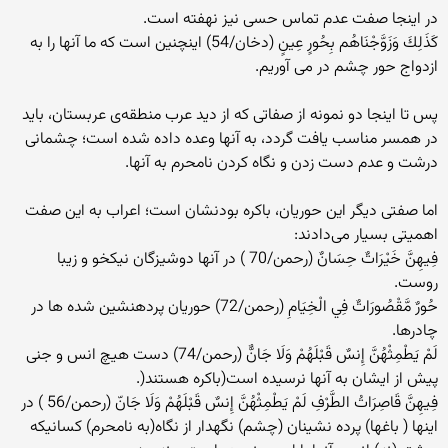
در اینجا صفت عدم تماس حسی نیز نهفته است.
كَذَلِكَ وَزَوَّجْنَاهُم بِحُورٍ عِينٍ (دخان/54) اینچنین است که ما آنها را به
ازدواج حور چشم در می آوریم.
پس تا اینجا دو نمونه از صفاتی که از دید عرب منطقه‌ی عربستان، باید
در همسر مناسب یافت گردد، به آنها وعده داده شده است؛ چشمانی
درشت و عدم دست زدن و نگاه کردن نامحرم به آنها.
اما صفتی دیگر این حوریان، باکره بودنشان است؛ اعراب به این صفت
اهمیتی بسیار می‌دادند:
فِيهِنَّ خَيْرَاتٌ حِسَانٌ (رحمن/70 ) در آنها دوشيزگان نيكخو و زيبا
روست‏.
حُورٌ مَّقْصُورَاتٌ فِي الْخِيَامِ (رحمن/72) حوريان پرده‏نشين شده ها در
چادرها.
لَمْ يَطْمِثْهُنَّ إِنسٌ قَبْلَهُمْ وَلَا جَانٌّ (رحمن/74) دست هيچ انس و جنى
پيش از ايشان به آنها نرسيده است(باکره هستند(.
فِيهِنَّ قَاصِرَاتُ الطَّرْفِ لَمْ يَطْمِثْهُنَّ إِنسٌ قَبْلَهُمْ وَلَا جَانّ (رحمن/56 ) در
اینها ( باغها) پرده نشینان (چشم) نگهدار از نگاه(به نامحرم) کسانیکه