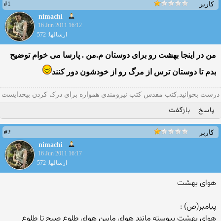
#1
کاربر
nimachi
16 Jun 2011 16:12
ارسالها: 572
من در اینجا بهشت رو برای دوستان م.من . پارسا می خوام توضیح
بدم تا دوستان ترس از مرگ رو از خودشون دور كنند
درست بخوانید,کتب مقدس کتب نیرومندی همواره برای درک کردن بیخدایست
پاسخ
بازگفت
#2
کاربر
nimachi
16 Jun 2011 16:17
ارسالها: 572
هوای بهشت
پیامبر(ص) :
هوای بهشت پیوسته مانند هوای مابین هوای طلوع صبح تا طلوع