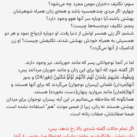
سوم: تکلیف دختران مومن مجرد چه می‌شود؟
چهارم: اگر مردی چند‌همسره باشد و همه‌ی زنان همراه شوهرشان
بهشتی باشند،آیا دوباره سر آنها هوو وجود دارد؟
پنجم: تکلیف دوجنسه‌ها چیست؟
ششم: اگر زنی همسر اولش از دنیا رفت، او دوباره ازدواج نمود و هر دو
همسرش به همراه خودش بهشتی شدند، تکلیفش چیست؟ او زن
کدامیک از آنها می‌گردد؟
اما در آنجا نوجوانانی پسر که مانند حوریانند، نیز وجود دارند.
اگر گفته شود که آنها برای این زنان و مانند حوریان مردانند پس:
وَيَطُوفُ عَلَيْهِمْ غِلْمَانٌ لَّهُمْ كَأَنَّهُمْ لُؤْلُؤٌ مَّكْنُونٌ (طور/24) و بدور
آنها(مردان) غلمانی (پسران نوجوان) می‌گردند که برای آنها هستند و
آنها(غلمان) مانند مروارید پنهان(دست نخورده) هستند.
همانگونه که ملاحظه می‌نمائیم در این آیه، پسران نوجوان برای مردان
بهشتی هستند نه زنان، زیرا از ضمیر مونث "هم" استفاده نشده است.
ضمنا صفاتشان، صفات زنانه است.
اگر تمام حالات گفته‌ شده‌ی بالا رخ ندهد، پس:
زنان بهشتی بلاتکلیف می‌مانند؛ بنابراین احتمالا میل جنسی از آنها