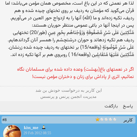
لذا هر نعمتی که در این باغ است، مخصوص همان مؤمن می‌باشد؛ اما
قرآن می‌گوید که مؤمنان به ردیف بر روی تختهای چیده شده و هم
ردیف، تکیه زده‌اند و ما (الله) آنها را به ازدواج حور العین در می‌آوریم.
پس در اینجا آنها در باغی عمومی منتظر حوریان هستند:
مُتَّكِئِينَ عَلَى سُرُرٍ مَّصْفُوفَةٍ وَزَوَّجْنَاهُم بِحُورٍ عِينٍ (طور/20) تختهايى
رديف هم تكيه زده‏اند و حوران درشت‏چشم را همسر آنان گردانده‏ايم.
عَلَى سُرُرٍ مَّوْضُونَةٍ (واقعه/15) بر تختهای به ردیف چیده شده زرنشان.
مُتَّكِئِينَ عَلَيْهَا مُتَقَابِلِين (واقعه/16 ) روبروی هم بر آنها تکیه زده اند.
اگر در نعمتهای باغ(بهشت) وعده داده شده برای مسلمانان نگاه
نمائیم، اثری از پاداش برای زنان و دختران مؤمن نیست!
این كاربر به درخواست خودش بن شد
مدیریت انجمن پرنس و پرنسس
پاسخ
بازگفت
#8
کاربر
kiss_me
29 Feb 2012 08:55