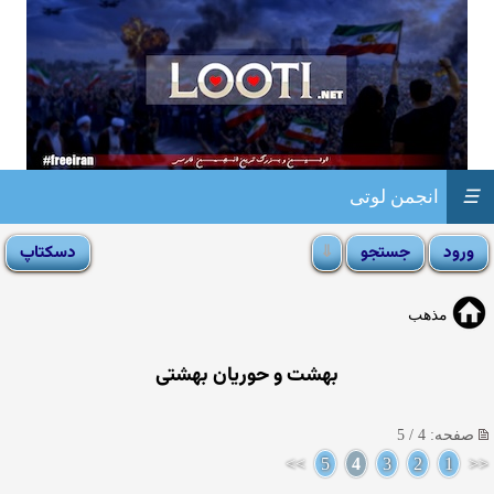
☰
انجمن لوتی
مذهب
بهشت و حوریان بهشتی
صفحه: 4 / 5
>>
5
4
3
2
1
<<