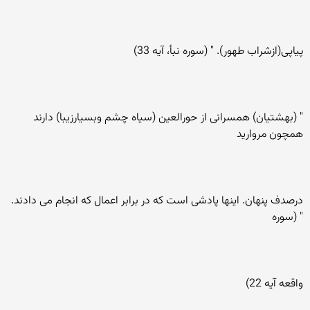
پياپی(ازشراب طهور). " (سوره نبأ، آیه 33)
" (بهشتيان) همسرانی از حورالعين (سياه چشم وبسيارزيبا) دارند
همچون مرواريد
درصدف پنهان. اينها پادشی است که در برابر اعمال که انجام می دادند.
" (سوره
واقعه آیه 22)