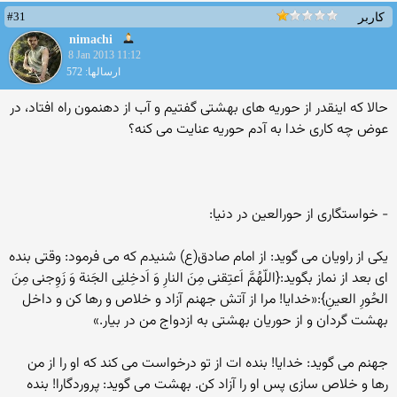
#31
کاربر
nimachi
8 Jan 2013 11:12
ارسالها: 572
حالا که اینقدر از حوریه های بهشتی گفتیم و آب از دهنمون راه افتاد، در
عوض چه کاری خدا به آدم حوریه عنایت می کنه؟
- خواستگاری از حورالعین در دنیا:
یکی از راویان می گوید: از امام صادق(ع) شنیدم که می فرمود: وقتی بنده
ای بعد از نماز بگوید:{اللّهُمَّ اَعتِقنی مِنَ النارِ وَ اَدخِلنِی الجَنة وَ زَوِجنی مِنَ
الحُورِ العینِ}:«خدایا! مرا از آتش جهنم آزاد و خلاص و رها کن و داخل
بهشت گردان و از حوریان بهشتی به ازدواج من در بیار.»
جهنم می گوید: خدایا! بنده ات از تو درخواست می کند که او را از من
رها و خلاص سازی پس او را آزاد کن. بهشت می گوید: پروردگارا! بنده