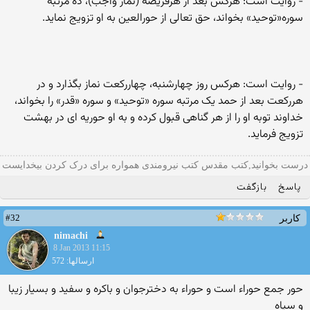
- روایت است: هرکس بعد از هرفریضه (نماز واجب)، ده مرتبه
سوره«توحید» بخواند، حق تعالی از حورالعین به او تزویج نماید.
- روایت است: هرکس روز چهارشنبه، چهاررکعت نماز بگذارد و در
هررکعت بعد از حمد یک مرتبه سوره «توحید» و سوره «قدر» را بخواند،
خداوند توبه او را از هر گناهی قبول کرده و به او حوریه ای در بهشت
تزویج فرماید.
درست بخوانید,کتب مقدس کتب نیرومندی همواره برای درک کردن بیخدایست
پاسخ
بازگفت
#32
کاربر
nimachi
8 Jan 2013 11:15
ارسالها: 572
حور جمع حوراء است و حوراء به دخترجوان و باکره و سفيد و بسيار زيبا
و سياه