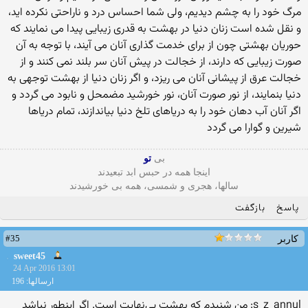
مرگ خود را به چشم دیدیم، ولی شما احساس درد و ناراحتی نکرده اید،
و نقل شده است زنان دنیا در بهشت به قدری زیبایی پیدا می نمایند که
حوریان بهشتی چون از برای خدمت گذاری آنان می آیند، با توجه به آن
صورت زیبایی که دارند، از خجالت در پیش آنان سر بلند نمی کنند و از
خجالت عرق از پیشانی آنان می ریزد، و اگر زنان دنیا از بهشت توجهی به
دنیا بنمایند، از نور صورت آنان، نور خورشید مضمحل و نابود می گردد و
اگر آنان آب دهان خود را به دریاهای تلخ دنیا بیاندازند، تمام دریاها
شیرین و گوارا می گردد
بی
تو
اینجا همه در حبس ابد تبعیدند
سالها، هجری و شمسی، همه بی خورشیدند
پاسخ
بازگفت
#35
کاربر
sweet45
24 Apr 2016 13:01
ارسالها: 196
s_z_annul: من شنیدم که بهشت بی‌نهایت است. اگر اینطور نباشد