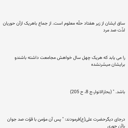
ساق ايشان از زير هفتاد حلّه معلوم است. از جماع باهريک ازآن حوريان
لذّت صد مرد
را می يابد که هريک چهل سال خواهش مجامعت داشته باشندو
برايشان ميسّرنشده
باشد. " (بحارالانوار،ج 8، ح 205)
درجای ديگرحضرت علی(ع)فرمودند: " پس آن مؤمن با قوّت صد جوان
باآن حوری