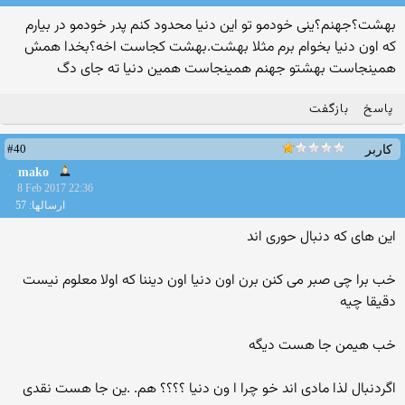
بهشت؟جهنم؟ینی خودمو تو این دنیا محدود کنم پدر خودمو در بیارم
که اون دنیا بخوام برم مثلا بهشت.بهشت کجاست اخه؟بخدا همش
همینجاست بهشتو جهنم همینجاست همین دنیا ته جای دگ
پاسخ
بازگفت
#40
کاربر
mako
8 Feb 2017 22:36
ارسالها: 57
این های که دنبال حوری اند
خب برا چی صبر می کنن برن اون دنیا اون دیننا که اولا معلوم نیست
دقیقا چیه
خب هیمن جا هست دیگه
اگردنبال لذا مادی اند خو چرا ا ون دنیا ؟؟؟؟ هم. .ین جا هست نقدی