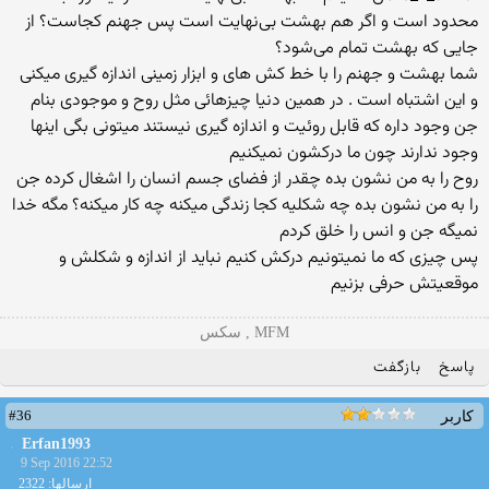
محدود است و اگر هم بهشت بی‌نهایت است پس جهنم کجاست؟ از
جایی که بهشت تمام می‌شود؟
شما بهشت و جهنم را با خط کش های و ابزار زمینی اندازه گیری میکنی
و این اشتباه است . در همین دنیا چیزهائی مثل روح و موجودی بنام
جن وجود داره که قابل روئیت و اندازه گیری نیستند میتونی بگی اینها
وجود ندارند چون ما درکشون نمیکنیم
روح را به من نشون بده چقدر از فضای جسم انسان را اشغال کرده جن
را به من نشون بده چه شکلیه کجا زندگی میکنه چه کار میکنه؟ مگه خدا
نمیگه جن و انس را خلق کردم
پس چیزی که ما نمیتونیم درکش کنیم نباید از اندازه و شکلش و
موقعیتش حرفی بزنیم
MFM , سکس
پاسخ
بازگفت
#36
کاربر
Erfan1993
9 Sep 2016 22:52
ارسالها: 2322