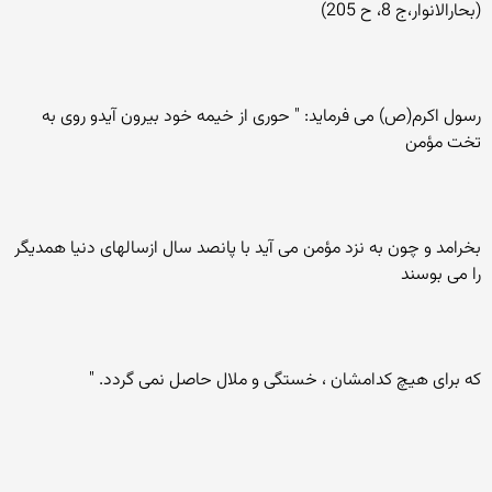
(بحارالانوار،ج 8، ح 205)
رسول اکرم(ص) می فرمايد: " حوری از خيمه خود بيرون آيدو روی به
تخت مؤمن
بخرامد و چون به نزد مؤمن می آيد با پانصد سال ازسالهای دنيا همديگر
را می بوسند
که برای هيچ کدامشان ، خستگی و ملال حاصل نمی گردد. "