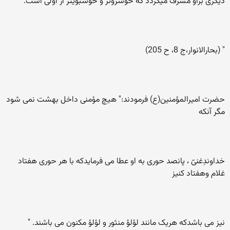
ديگری براو مشرف ميگردد که خوشروتر و خوشبويتر از اوّلی است.
" (بحارالانوار،ج 8، ح 205)
حضرت اميرالمؤمنين(ع) فرمودند:" هيچ مؤمنی داخل بهشت نمی شود
مگر آنکه
خداوندِغنیّ ، پانصد حوری به او عطا می فرمايدکه با هر حوری هفتاد
غلام وهفتاد کنيز
نيز می باشدکه هريک مانند لؤلؤ منثور و لؤلؤ مکنون می باشند. "