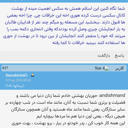
شما نگاه کنین این اسلام همش به سکس اهمیت میده از بهشت
کانال سکسی درست کرده هوری اخه این خرافات چی. چرا اخه بعضی
ها قبول دارند .ببخشید این مسعله رو میگم چند نفر از فداییان طالبان
یه بار انجایشان چیزی وصل کرده بودندکه وقتی انتحاری دکمه بمب را
میزنند که خود را منفجر کنند انجایشان از بین نرود تا در بهشت از حوری
ها استفاده کنند ببینید خرافات تا کجا رفته
پاسخ
بازگفت
#37
کاربر
limoshirin65
10 Sep 2016 00:41
ارسالها: 7144
andishmand: حوریان بهشتی خادم شما زنان دنیا می باشند و
فضیلت و برتری شما نسبت به آنان، مانند ماه است در شب چهارده بر
سایر ستارگان، یعنی شما مانند ماه هستید و آنان همچون ستارگان
هیچی دیگه ، یعنی اون دنیا هم ما مردها بیچاره ایم
این همه کار خوب کن ، پدر خودتو در بیار ، برو بهشت ، بهت حوری