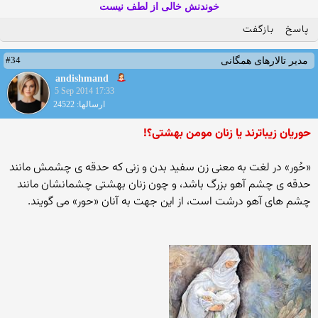
خوندنش خالی از لطف نیست
پاسخ
بازگفت
#34
مدیر تالارهای همگانی
andishmand
5 Sep 2014 17:33
ارسالها: 24522
حوریان زیباترند یا زنان مومن بهشتی؟!
«حُور» در لغت به معنی زن سفید بدن و زنی که حدقه ی چشمش مانند
حدقه ی چشم آهو بزرگ باشد، و چون زنان بهشتی چشمانشان مانند
چشم های آهو درشت است، از این جهت به آنان «حور» می گویند.