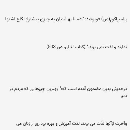
پيامبراکرم(ص) فرمودند: "همانا بهشتيان به چيزی بيشتراز نکاح اشتها
ندارند و لذت نمی برند." (کتاب لثالی، ص 503)
درحديثی بدين مضمون آمده است که:" بهترين چيزهايی که مردم در
دنيا
وآخرت ازآنها لذّت می برند، لذت آميزش و بهره برداری از زنان می