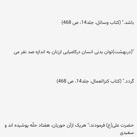
باشد." (کتاب وسائل، جلد14، ص 468)
"(دربهشت)توان بدنی انسان درکاميابی اززنان به اندازه صد نفر می
گردد." (کتاب کنزالعمال، جلد14، ص 468)
حضرت علی(ع) فرمودند:" هريک ازآن حوريان، هفتاد حلّه پوشيده اند و
سفيدی