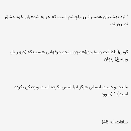
" نزد بهشتيان همسرانی زيباچشم است که جز به شوهران خود عشق
نمی ورزند،
گويی(ازلطافت وسفيدی)همچون تخم مرغهايی هستندکه (درزير بال
وپرمرغ) پنهان
مانده (و دست انسانی هرگز آنرا لمس نکرده است ونزديکی نکرده
است). " (سوره
صافات،آیه 48)