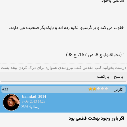
ساعتی باخود
خلوت می کند و بر کُرسيها تکيه زده اند و بايکديگر صحبت می دارند.
" (بحارالانوار،ج 8، ص 157، ح 98)
درست بخوانید,کتب مقدس کتب نیرومندی همواره برای درک کردن بیخدایست
پاسخ
بازگفت
#33
کاربر
bamdad_2014
3 Oct 2013 14:29
ارسالها: 2536
اگر باور وجود بهشت قطعی بود