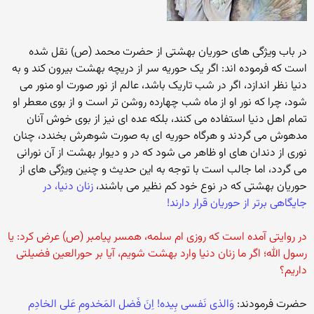
در باب ویژگی های حوریان بهشتی از حضرت محمد (ص) نقل شده
است که فرموده اند: اگر یک حوریه سر از دریچه بهشت بیرون کند و به
دنیا نظر اندازد، اگر در شب تاریک باشد، عالم از نور صورت او منور می
شود، چرا که نور او از ماه شب چهارده روشن تر است و از بوی معطر او
تمام اهل دنیا استفاده می کنند، بلکه عده ای نیز از بوی خوش آنان
مدهوش می گردند و هرگاه حوریه ای به صورت شوهرش بخندد، چنان
نوری از دندان های او ظاهر می شود که در و دیوار بهشت از آن نورانی
می گردد، اما جالب است با توجه به این حدیث و چنین ویژگی های از
حوریان بهشتی که در نوع خود کم نظیر می باشند،
زنان دنیا، در
جایگاهی برتر از حوریان قرار دارند!
در روایتی آمده است که روزی ام سلمه، همسر پیامبر (ص) عرض کرد: یا
رسول الله؛ اگر ما زنان دنیا وارد بهشت شویم، آیا بر حورالعین فضیلتی
داریم؟
حضرت فرمودند:
وَالذی نَفسی بِیده! اِنَ فَضل المَخدومِ عَلی الخادِم