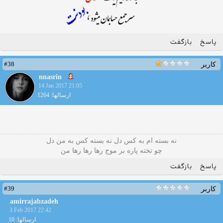
پاسخ
بازگفت
#38
کاربر
nnasrin
14 Jan 2017 21:05
ارسالها: 1264
نه بسته ام به کس دل نه بسته کس به من دل
چو تخته پاره بر موج رها رها رها من
پاسخ
بازگفت
#39
کاربر
amirrajabzadeh
3 Feb 2017 22:42
ارسالها: 10