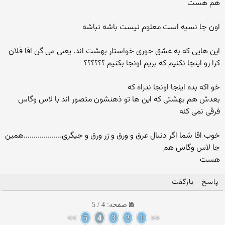
هم هست
اون جا نسیه است معلوم نیست باشه نباشه
این هایی که به عشق حوری خواستار بهشت اند. یعنی می گن اقا فلان
کرا رو اینجا نکنیم که بریم اونجا بکنیم ؟؟؟؟؟؟
خو اکه بده اینجا اونجا ندراه که
بعدش هم بهشتی که این ها تو ذهنشون متصور اند با لاس وگاس
فرقی نمی کنه
خوب اقا شما اگر دنبال عرق و ورق و زر ورق و جیگری...................همین
جا لاس وگاس هم
هست
پاسخ
بازگفت
صفحه: 4 / 5
>>
5
4
3
2
1
<<