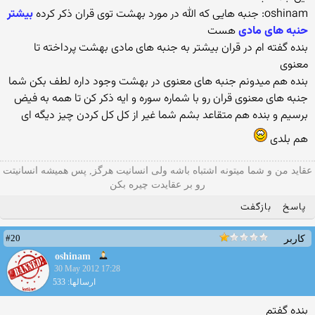
oshinam: جنبه هایی که الله در مورد بهشت توی قران ذکر کرده
بیشتر
حنبه های مادی
هست
بنده گفته ام در قران بیشتر به جنبه های مادی بهشت پرداخته تا
معنوی
بنده هم میدونم جنبه های معنوی در بهشت وجود داره لطف بکن شما
جنبه های معنوی قران رو با شماره سوره و ایه ذکر کن تا همه به فیض
برسیم و بنده هم متقاعد بشم شما غیر از کل کل کردن چیز دیگه ای
هم بلدی
عقاید من و شما میتونه اشتباه باشه ولی انسانیت هرگز, پس همیشه انسانیتت
رو بر عقایدت چیره بکن
پاسخ
بازگفت
#20
کاربر
oshinam
30 May 2012 17:28
ارسالها: 533
بنده گفتم