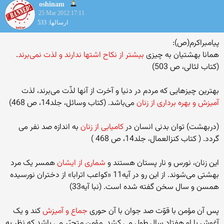
oshinam
25 Mar 2012 17:11
ارسالها: 533
پیامبراکرم(ص):
همانا بهشتیان به چیزی
بیشتر از نکاح اشتها ندارند و لذت نمی‌برند
.
(کتاب لثالی، ص 503)
بهترین چیزهایی که مردم در دنیا و آخرت از آنها لذّت می‌برند، لذت
آمیزش و بهره برداری از زنان
می‌باشد. (کتاب وسائل، جلد14، ص 468)
(دربهشت) توان بدنی انسان در
کامیابی از زنان
به اندازه صد نفر می
گردد. ( کتاب کنزالعمال، جلد14، ص 468 )
این زنان، نورس و نار پستان هستند و
شماری از ایشان
همسر یک مرد
بهشتی می‌شوند. از این رو در آیه11 «کواعب اترابا» از دختران نورسیده
همسن و سال سخن گفته شده است. (نبا آیه33)
پس آن مؤمن با قوّت صد جوان با آن حوری
جماع و آمیزش
کند و یک
آغوش با او هفتاد سال طول می کشد. مؤمن متحیّر می باشد که نظر به