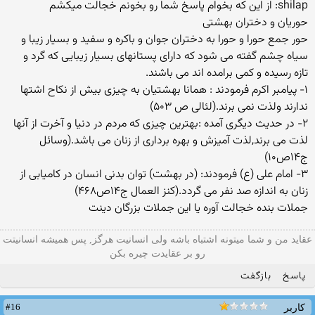
shilap: از این که بخوام پاسخ شما رو بخونم خجالت میکشم
حوریان و دختران بهشتی
حور جمع حورا و حورا به دختران جوان و باکره و سفید و بسیار زیبا و
سیاه چشم گفته می شود که دارای پستانهای بسیار زیبایی که گرد و
تازه رسیده و کمی برامده اند می باشند.
۱− پیامبر اکرم فرمودند : همانا بهشتیان به چیزی بیش از نکاح اشتها
ندارند ولذت نمی برند.(لئالی ص ۵۰۳)
۲− در حدیث دیگری آمده :بهترین چیزی که مردم در دنیا و آخرت از آنها
لذت می برند,لذت آمیزش و بهره برداری از زنان می باشد.(وسائل
ج۱۴ص۱۰)
۳− امام علی (ع) فرمودند: (در بهشت) توان بدنی انسان در کامیابی از
زنان به اندازه صد نفر می گردد.(کنز العمال ج۱۴ص۴۶۸)
جملات بنده خجالت آوره یا این جملات بزرگان دینت
عقاید من و شما میتونه اشتباه باشه ولی انسانیت هرگز, پس همیشه انسانیتت
رو بر عقایدت چیره بکن
پاسخ
بازگفت
#16
کاربر