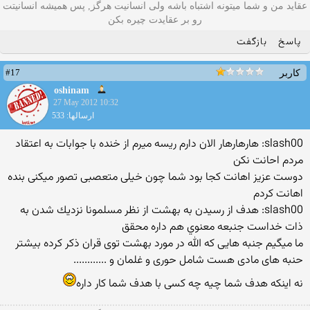
عقاید من و شما میتونه اشتباه باشه ولی انسانیت هرگز, پس همیشه انسانیتت
رو بر عقایدت چیره بکن
پاسخ
بازگفت
#17
کاربر
oshinam
27 May 2012 10:32
ارسالها: 533
slash00: هارهارهار الان دارم ريسه ميرم از خنده با جوابات به اعتقاد
مردم احانت نكن
دوست عزیز اهانت کجا بود شما چون خیلی متعصبی تصور میکنی بنده
اهانت کردم
slash00: هدف از رسيدن به بهشت از نظر مسلمونا نزديك شدن به
ذات خداست جنبعه معنوي هم داره محقق
ما میگیم جنبه هایی که الله در مورد بهشت توی قران ذکر کرده بیشتر
حنبه های مادی هست شامل حوری و غلمان و ............
نه اینکه هدف شما چیه چه کسی با هدف شما کار داره