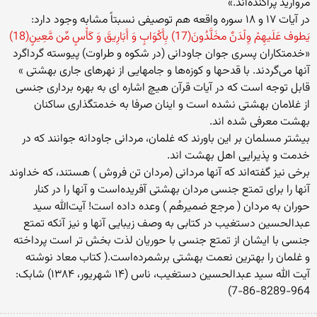
مروارید پراکنده‌اند.»
در آیات ۱۷ و ۱۸ سوره واقعه هم توصیفی نسبتاً مشابه وجود دارد:
يَطوف عَلَيهِمْ وِلْدَنٌ مخَلَّدُونَ(17) بِأَکْوَابٍ وَ أَبَارِیقَ وَ کَأْسٍ مِّن مَّعِینٍ(18)
«خدمتکاران پسری جوان جاودانی (در شکوه و طراوت) پیوسته گرداگرد
آنها می‌گردند. با قدحها و کوزه‌ها و جامهایی از نهرهای جاری بهشتی »
قابل توجه است که در آیات قرآن هیچ اشاره ای به بهره برداری جنسی
از غلامان بهشتی نشده است و اینان صرفا به خدمتگذاری ساکنان
بهشت معرفی شده اند.
بیشتر مسلمان بر این باورند که غلمان، مردانی جاودانه جوانند که در
خدمت و پذیرایی اهل بهشت اند.
برخی نیز گفته‌اند که آنها مردانی (مردان تن فروش ) هستند، که خداوند
آنها را برای تمتع جنسی مردان بهشتی آفریده‌است و آنها را در کنار
حوران به مردان ( مرجع ضمیرهُم ) وعده داده است! آیت‌الله سید
عبدالحسین دستغیب در کتابی به وصف زیبایی آنها و نیز آنکه تمتع
جنسی با ایشان از تمتع جنسی با حوریان لذت بخش تر است پرداخته
و غلمان را بهترین نعمت بهشتی برشمرده‌است.( کتاب معاد نوشته
آیت الله سید عبدالحسین دستغیب، ناس (۱۴ شهریور، ۱۳۸۴) شابک:
964-8289-86-7)