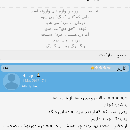
اینجا ســـــــــرزمین واژه های وارونه است
جایی که گنج, "جنگ" می شود
درمان, "نامرد" می شود
قهقه , "هق هق" می شود
اما دزد هـــمان "دزد" اســـت
درد هـــمان "درد".
و گـــرگ همـــان گــرگ.
پاسخ
بازگفت
#14
کاربر
shilap
4 May 2012 17:41
ارسالها: 416
manands: حالا یارو نمی تونه بازنش باشه
زناشون کجان
یعنی است که اگه از دنیا بریم یه دنیایی دیگه
یه زندگی جدید داریم
از حضرت محمد پرسیدند چرا همش از جنبه های مادی بهشت صحبت