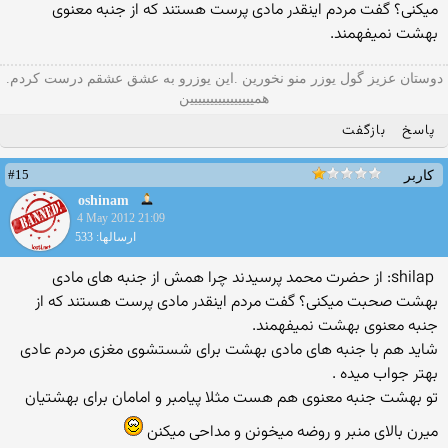
میکنی؟ گفت مردم اینقدر مادی پرست هستند که از جنبه معنوی
بهشت نمیفهمند.
دوستان عزيز گول يوزر منو نخورين .اين يوزرو به عشق عشقم درست كردم.
هميييييييييييييييين
پاسخ
بازگفت
#15
کاربر
oshinam
4 May 2012 21:09
ارسالها: 533
shilap: از حضرت محمد پرسیدند چرا همش از جنبه های مادی
بهشت صحبت میکنی؟ گفت مردم اینقدر مادی پرست هستند که از
جنبه معنوی بهشت نمیفهمند.
شاید هم با جنبه های مادی بهشت برای شستشوی مغزی مردم عادی
بهتر جواب میده .
تو بهشت جنبه معنوی هم هست مثلا پیامبر و امامان برای بهشتیان
میرن بالای منبر و روضه میخونن و مداحی میکنن