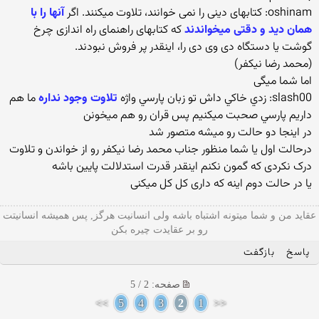
oshinam: کتابهای دينی را نمی خوانند، تلاوت ميكنند. اگر
آنها را با
همان ديد و دقتی ميخواندند
که کتابهای راهنمای راه اندازی چرخ
گوشت يا دستگاه دی وی دی را، اينقدر پر فروش نبودند.
(محمد رضا نيكفر)
اما شما میگی
slash00: زدي خاكي داش تو زبان پارسي واژه
تلاوت وجود نداره
ما هم
داريم پارسي صحبت ميكنيم پس قران رو هم ميخونن
در اینجا دو حالت رو میشه متصور شد
درحالت اول یا شما منظور جناب محمد رضا نيكفر رو از خواندن و تلاوت
درک نکردی که گمون نکنم اینقدر قدرت استدلالت پایین باشه
یا در حالت دوم اینه که داری کل کل میکنی
عقاید من و شما میتونه اشتباه باشه ولی انسانیت هرگز, پس همیشه انسانیتت
رو بر عقایدت چیره بکن
پاسخ
بازگفت
صفحه: 2 / 5
>>
5
4
3
2
1
<<