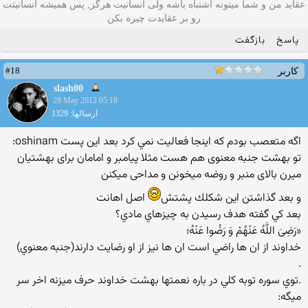
عقاید من و شما میتونه اشتباه باشه ولی انسانیت هرگز, پس همیشه انسانیتت
رو بر عقایدت چیره بکن
پاسخ
بازگفت
#18
کاربر
slash00
28 May 2012 05:18
ارسالها: 1329
اگه متعصب بودم كه اينجا فعاليت نمي كرد بعد اين پست oshinam:
تو بهشت جنبه معنوی هم هست مثلا پیامبر و امامان برای بهشتیان
میرن بالای منبر و روضه میخونن و مداحی میکنن
و بعد گذاشتن اين شكلك پشتش
اصل اهانت
بعد كي گفته هدف رسيدن به چيزهاي مادي؟
«رَضِیَ اللَّهُ عَنْهُمْ وَ رَضُوا عَنْهُ؛
خداوند از ان ها راضي است ان ها نيز از او رضايت دارند(جنبه معنوي)
.
.توي سوره توبه كلي در باره نعمتها بهشت خداوند حرف ميزنه اخر سر
ميگه: