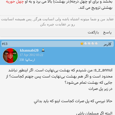
بخشد و برای او چهل درجه(در بهشت) بالا می برد و به او
چهل حوریه
بهشتی تزویج می کند.
عقاید من و شما میتونه اشتباه باشه ولی انسانیت هرگز, پس همیشه انسانیتت
رو بر عقایدت چیره بکن
پاسخ
بازگفت
#13
کاربر
khannabi20
17 Apr 2012 03:22
ارسالها: 338
s_z_annul: من شنیدم که بهشت بی‌نهایت است. اگر اینطور نباشد
محدود است و اگر هم بهشت بی‌نهایت است پس جهنم کجاست؟ از
جایی که بهشت تمام می‌شود؟
در زير پل صرات
حالا نپرسي كه پل صرات كجاست اينو كه بايد بداني
البته اگر مسلمان باشي