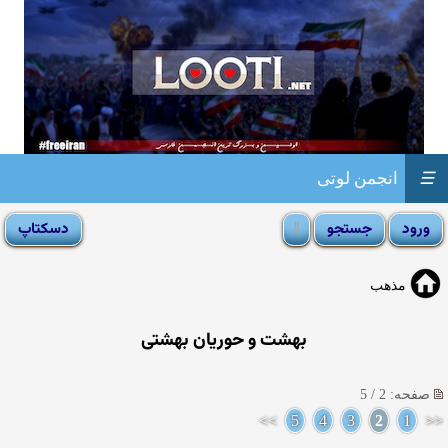
☰
انجمن لوتی
مذهب
بهشت و حوریان بهشتی
صفحه: 2 / 5
>>
5
4
3
2
1
<<