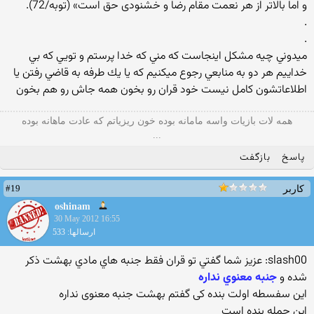
و اما بالاتر از هر نعمت مقام رضا و خشنودی حق است» (توبه/72).
.
.
ميدوني چيه مشكل اينجاست كه مني كه خدا پرستم و تويي كه بي
خداييم هر دو به منابعي رجوع ميكنيم كه يا يك طرفه به قاضي رفتن يا
اطلاعاتشون كامل نيست خود قران رو بخون همه جاش رو هم بخون
همه لات بازیات واسه مامانه بوده خون ریزیاتم که عادت ماهانه بوده
...
پاسخ
بازگفت
#19
کاربر
oshinam
30 May 2012 16:55
ارسالها: 533
slash00: عزيز شما گفتي تو قران فقط جنبه هاي مادي بهشت ذكر
شده و
جنبه معنوي نداره
این سفسطه اولت بنده کی گفتم بهشت جنبه معنوی نداره
این جمله بنده است