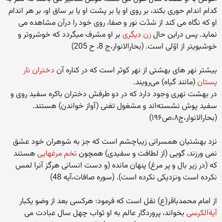
کدام اندام حوری بکند، بر روی او یا بر پشت او یا بر ساق او، بر هر اندام
او که نگاه می کند از شدّت نور و صفا، روی خود را درآن مشاهده می
نماید. پس دراین حال
زن دیگری
بر او مشرف میگردد که خوشروتر و
خوشبویتر از اوّلی است. (بحارالانوار،ج 8، ح 205)
بیشتر نهر های بهشتی از نهر کوثر است که در کناره آن
دختران نار
پستان
(مانند گیاه) می‌رویند.
در بهشت نهری وجود دارد که در دو طرفش دختران باکره سفید روی و
سفید پوش نشسته‌اند و مشغول تغنی (آواز خواندن) هستند.
(بحارالانوار،ج۸،ص۱۹۶)
نزد بهشتیان همسرانی زیباچشم است که جز به شوهران خود عشق
نمی ورزند، گویی (از لطافت و سفیدی) همچون
تخم مرغهایی
هستند
که (در زیر بال و پر مرغ) پنهان مانده (و دست انسانی هرگز آنرا لمس
نکرده است ونزدیکی نکرده است). (سوره صافات،آیه 48)
از امام محمدباقر(ع) نقل است که فرمود: هرکسی بعد از وضو یکبار
آیةالکرسی
بخواند، پروردگار عالم به او ثواب چهل سال عبادت می