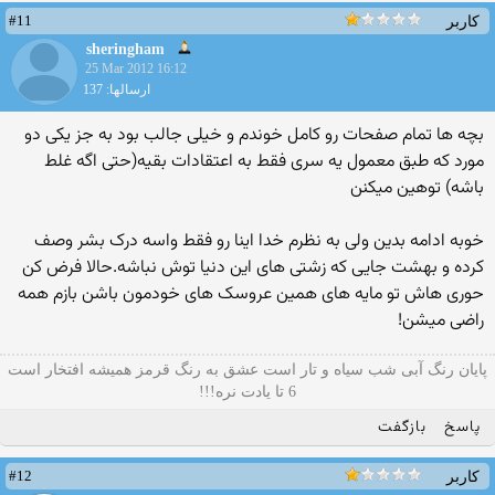
#11
کاربر
sheringham
25 Mar 2012 16:12
ارسالها: 137
بچه ها تمام صفحات رو کامل خوندم و خیلی جالب بود به جز یکی دو
مورد که طبق معمول یه سری فقط به اعتقادات بقیه(حتی اگه غلط
باشه) توهین میکنن
خوبه ادامه بدین ولی به نظرم خدا اینا رو فقط واسه درک بشر وصف
کرده و بهشت جایی که زشتی های این دنیا توش نباشه.حالا فرض کن
حوری هاش تو مایه های همین عروسک های خودمون باشن بازم همه
راضی میشن!
پایان رنگ آبی شب سیاه و تار است عشق به رنگ قرمز همیشه افتخار است
6 تا یادت نره!!!
پاسخ
بازگفت
#12
کاربر