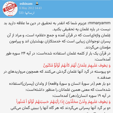
oshinam
6 May 2012 14:43
ارسالها: 533
mmaryamm: عزیزم شما که انقدر به تحقیق در دین ما علاقه دارید بد
نیست در باره غلمان یه تحقیقی بکنید.
غِلمان واژه‌ای‌است که در قرآن آمده و جمع «غلام» است، و مراد از آن
پسران نوجوانان زیبایی است که خدمتکاران بهشتیان اند و پیرامون
مؤمنان می‌گردند.
در قرآن یک بار از کلمه غلمان استفاده شده‌است: در آیه ۲۴ سوره طور
آمده‌است:
وَ يَطوف عَلَيهِمْ غِلْمَانٌ لَّهُمْ كَأَنهُمْ لُؤْلُؤٌ مَّكْنُونٌ
«و پیوسته در گرد آنها غلمان گردش می‌کنند که همچون مرواریدهای در
صدفند.»
دو بار هم (در سورهٔ انسان و سورهٔ واقعه) از ولدان (پسران)استفاده
شده‌است که معنی همین غلمانان را منظور داشته‌است:
در آیه ۱۹ سوره انسان(دهر) آمده‌است:
وَ يَطوف عَلَيهِمْ وِلْدَنٌ مخَلَّدُونَ إِذَا رَأَيْتهُمْ حَسِبْتهُمْ لُؤْلُؤ اً مَّنثُوراً
«و بر گرد آنها پسرانی می‌گردند که هر گاه آنها را ببینی گمان می‌کنی