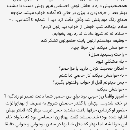
همصحبتيش داره با هاش نوعي احساس غرور بهش دست داد.شب
بهناز بعد از حرف زدن با بيژن در حالي كه آماده خواب ميشد متوجه
صداي زنگ موبايلش شد.وقتي دقت كرد ديد 1 شماره نا آشناس.... -
سلام .پژمانم.شب خوش.از خواب بيدارتون كردم؟
- سلام.نه نه.شبها عادت ندارم زود بخوابم.
- وظيفه دونستم ازتون بابت حضورتون تشكر كنم.
- خواهش ميكنم.اين حرفا چيه.
- راحت رسيديد منزل؟
- بله مشكلي نبود
- امكان صحبت كردن داريد يا مزاحمم؟
- نه خواهش ميكنم كار خاصي نداشتم
- پس ميتونم قبل از خواب وقتتونو بگيرم؟
- خواهش ميكنم
- امروز واقعا روز خوبي بود براي من حضور شما باعث تغيير تو زندگيه 1
نواختم شدو.......پژمان با گفتار خاصش شروع به تعريف از بهنازواثرات
حضور او كرد.اين حرفها باعث تشديد حس غريب بهناز (كه قبلتر بهش
اشاره شده بود) شد.نميشد گفت بهناز زن احساسي بود كه بخواد خام
اين حرفا شه .اما بهناز كه مثل خيليها در سنين نوجواني و جواني دقيقا