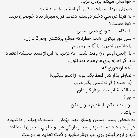
- خواهش ميكنم پژمان عزيز.
- ميتوني فردا استراحت كني اگر امشب خسته شدي.
- نه فردا عروسي دختر دوستم دعوتم قراره مهرناز بياد خونمون بريم.
- كجا هست؟
- باشگاه ..... طرفاي ميني سيتي.
- پس دور بهتون .شب خطرناكه موقع برگشتن اونم 2 تا زن.
- با ماشين نميريم با آژانس ميريم.
- با آژانس اونم اون وقت شب . نه عزيزم به اين آژانسيا نميشه اعتماد
كرد.اگر اجازه بدي من ميام دنبالتون.
- آخه اونطوري كه.....
- تعارفو بذار كنار.فقط بگم پوله آژانسو ميگيرما.
- (با خنده )اگر تونستي بگير عزيز.
- حالا چشاتو ببند بهناز كار دارم.
- چرا؟
- تو ببند تا بگم. اينقدرم سوال نكن.
- باشه.
به محض بستن بستن چشاي بهناز پژمان 1 بسته كوچيك از داشبورد
در آورد و داد دست بهناز بعد از تاريكي هوا و خلوتي خيابون استفاده
كرد و آروم لبشو روي لب بهناز ساييد و گفت تقديم به دوست