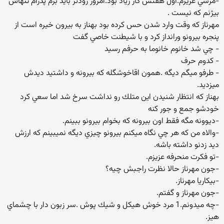
-مرسي عزيزم.اول هفتس كار زياد بود.امروز زودتر بايد برم پدرام تنهاس
بيژنم كه نيست .
مهرناز كه وقت وارد شدن حس كرده بود بهناز به بيرون خيره است از
پنجره بيرونو ورانداز كرد و با شيطنت خاصي گفت
- چي شد خانوم خانوما به حرفم رسيد
- كدوم حرف
- طرفو ميگم ديگه .همون اقاخوشگله كه بيرونه و داشتيد ديدش
ميزديد.
بهناز كه انتظار شنيدن اين متلك رو نداشت سرخ شد اما سعي كرد
خودشو جمع و جور كنه
-ديوونه مگه فقط اون بيرونه كه بخوام بيرونو ببينم.
-والاه من كه هر چي نگاه ميكنم بيرونو چيزي ديگه نميبينم كه ارزش
ديد زدنو داشته باشه.
-تو فكرت منحرفه عزيزم.
-جون مهرناز حالا نظرت راجبش چيه؟
-بيكاريا مهرناز.
-جون مهرناز و گفتم.
-چه ميدونم.1 مرد خوش هيكل و شيك پوش .سر زبون دار با چشماي
هيز.