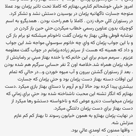
امروز خيلي خوشحالم كنارمي.بهنازم كه كاملا تحت تاثير پژمان بود عملا
متوجه جسارت ناگهانيه پژمان در بوسيدن دستش نشد و تشكر كرد.
در رستوران كلي حرف زدن . كاملا با هم راحت بودن . همديگرو به اسم
كوچيك بدون عناوين رسمي خطاب ميكردن.حتي حين باز كردن در
نوشابه قوطي وقتي بهناز به پژمان گفت ناخونام ميشكنه تو برام باز كن
و با اين جواب پژمان كه واي چه خانوم سوسولي مواجه شد اين جواب
و داد كه همينه كه هست از سرتم زياده.پژمانم در جواب گفت معلومه
عزيزم . سرمم ميدم براي اين خانم.كه با خنده بهناز مبني بر رضايتش از
حرف پژمان همراه شد.خلاصه اون 2 نفر حسابي سرگرم هم شده بودن
. بعد از رستوران گشتن بيرون و آب ميوه خوردن و...در حالي كه تمام
اين اوقات دسته بهناز دست پژمان بود و حتي پژمان كه جسارت
بيشتري پيدا كرده بود حالا آرو م آروم با دستاي بهناز بازي ميكرد .دست
بهنازم كه انگار تشنه اين محبت ناشناخته شده بود حتي براي زماني كه
پژمان ميخواست دندرو عوض كنه و ناخواسته دستشو رها ميكرد از
دست بهناز براي دست پژمان دلتنگي ميكرد.
در نهايت پژمان بهنازو به همون خيابون رسوند تا بهناز كم كم عازم
منزلش شه.
- واقها ممنون كه اومدي عالي بود.