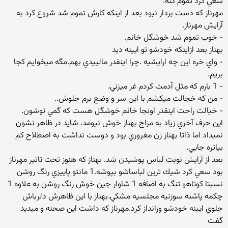
سعي كرد تموم كنه.
مهرناز كه دست بردار نبود بعد از اينكه كارش تموم شد شروع كرد به
آرايش مهرناز.
- خوب تموم شد خوشگل خانم.
بهناز بعد ازاينكه خودشو تو ايينه ديد
- واي خره اين چه ارايشيه .چرا اينقدر مالييدي بهم.مگه ميخوايم كجا
بريم.
- 1 بارم كه مثل آدمت كردم غر ميزني.
- من كه خجالت ميكشم با اين سر و وضع برم جلوش..
- خيالت راحت اينقدر اونجا خانم خوشگل هست كه گمي توشون.
اين حرف آخري زياد به مزاج بهناز خوش نيومد. شايد در ظاهر نشون
نميداد اما ذاتا بهناز زن مغروري بود و دوست نداشت به اصطلاح كم
بياتره جايي.
بعد از آرايش نوبت لباس پوشيدن شد. بهناز كه هنوز تحت تاثير مهرناز
بود سعي كرد شيك ترين لباساشو بپوشه.1 مانتو پاييزي رنگ روشن
نسبتا كوتاهو تنگ به اضافه 1 شاوار جين خوش رنگ روشن به علاوه 1
چكمه پاشنه سوزنيه مجلسيه مشكي.بهناز با اين ظاهرش دلرباش
جلوي ايينه خودشو ورانداز كرد.مهرناز كه داشت اين صحنه و ميديد
گفت