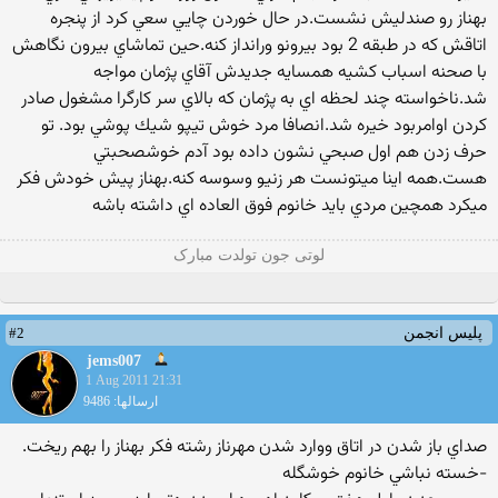
بهناز رو صندليش نشست.در حال خوردن چايي سعي كرد از پنجره
اتاقش كه در طبقه 2 بود بيرونو ورانداز كنه.حين تماشاي بيرون نگاهش
با صحنه اسباب كشيه همسايه جديدش آقاي پژمان مواجه
شد.ناخواسته چند لحظه اي به پژمان كه بالاي سر كارگرا مشغول صادر
كردن اوامربود خيره شد.انصافا مرد خوش تيپو شيك پوشي بود. تو
حرف زدن هم اول صبحي نشون داده بود آدم خوشصحبتي
هست.همه اينا ميتونست هر زنيو وسوسه كنه.بهناز پيش خودش فكر
ميكرد همچين مردي بايد خانوم فوق العاده اي داشته باشه
لوتی جون تولدت مبارک
#2
پلیس انجمن
jems007
1 Aug 2011 21:31
ارسالها: 9486
صداي باز شدن در اتاق ووارد شدن مهرناز رشته فكر بهناز را بهم ريخت.
-خسته نباشي خانوم خوشگله