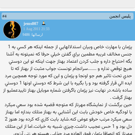
#4
پلیس انجمن
jems007
1 Aug 2011 21:33
ارسالها: 9486
پژمان با مهارت خاص وبيان استدلالهايي از جمله اينكه هر كسي به 1
جنس مخالف غريبه مطمين براي گفتن خيلي حرفا كه نميتونه به آشنا
بگه احتياج داره و جلب كردن اعتماد بهناز جهت اينكه تو اين دوستي
هيچ توقعي نداره و .......سرانجام تونست جواب مثبت از بهناز كه تا
حدي تحت تاثير هم جو اونجا و پژمان و اين كه مورد توجه همچين مرد
ايده الي قرار گرفته بود و را بگيره با اين شرط كه دوستي اونها 1 دوستي
ساده باشه.در نهايت نيز پژمان باگرفتن شماره موبايل بهناز تاييدعمليو از
بهناز گرفت .
حين برگشت از نمايشگاه مهرناز كه متوجه قضيه شده بود سعي ميكرد
با لودگيه خاص خودش بابت اين آشنايي به بهناز متلك بندازه اما بهناز
سعي ميكرد مرتب حرفو عوض كنه.شايد بابت كاري كه كرده بود هنوز 2
دل بود و 1 حس عجيب داشت.چيزي شبيه به خيانت.اما از اين متلك
مهرناز كه انصافا پژمان فوق العاده مرد جذابي هستو هر زني آرزوي