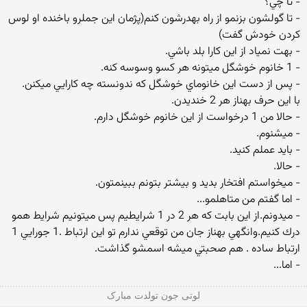
- تا چي؟
- تا گولشون بزنمو از راه بهدرشون كنم(پژمان اين جملرو باخنده او لوس
كردن خودش گفت)
- بهت نمياد از اين كارا بلد باشي.
- 1 خانوم خوشگل ميتونه هر كسو وسوسه كنه.
- پس از دست اين خانوماي خوشگل كه ندونسته چه كارايي ميكنن.
با اين حرف بهناز هر 2 خنديدن.
- حالا من 1 درخواست از اين خانوم خوشگل دارم.
- ميشنوم.
- بايد عملم كنيد.
- حالا.
- ميخواستم افتخار بديد و بيشتر بتونم ببينمتون.
- اما گفتم من متاهلمو...
- ميدونم.از اين بابت كه هر 2 در 1 شرايطيم پس ميتونيم شرايط همو
درك كنيم.وانگهي بهناز جان من توقعي ندارم تو اين ارتباط .1 جورايي 1
ارتباط ساده . هم صحبتي ميشه اسمشو گذاشت.
- اما...
لوتی جون تولدت مبارک