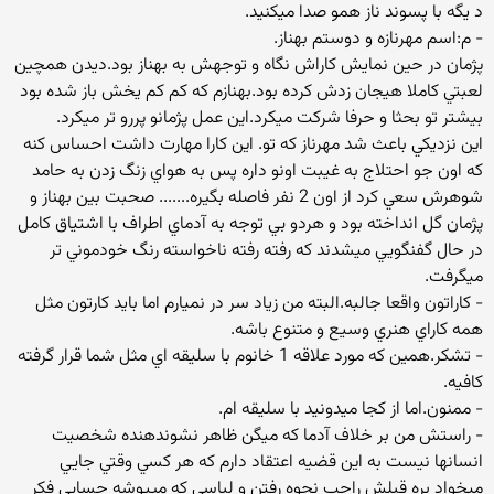
د يگه با پسوند ناز همو صدا ميكنيد.
- م:اسم مهرنازه و دوستم بهناز.
پژمان در حين نمايش كاراش نگاه و توجهش به بهناز بود.ديدن همچين
لعبتي كاملا هيجان زدش كرده بود.بهنازم كه كم كم يخش باز شده بود
بيشتر تو بحثا و حرفا شركت ميكرد.اين عمل پژمانو پررو تر ميكرد.
اين نزديكي باعث شد مهرناز كه تو. اين كارا مهارت داشت احساس كنه
كه اون جو احتلاج به غيبت اونو داره پس به هواي زنگ زدن به حامد
شوهرش سعي كرد از اون 2 نفر فاصله بگيره....... صحبت بين بهناز و
پژمان گل انداخته بود و هردو بي توجه به آدماي اطراف با اشتياق كامل
در حال گفنگويي ميشدند كه رفته رفته ناخواسته رنگ خودموني تر
ميگرفت.
- كاراتون واقعا جالبه.البته من زياد سر در نميارم اما بايد كارتون مثل
همه كاراي هنري وسيع و متنوع باشه.
- تشكر.همين كه مورد علاقه 1 خانوم با سليقه اي مثل شما قرار گرفته
كافيه.
- ممنون.اما از كجا ميدونيد با سليقه ام.
- راستش من بر خلاف آدما كه ميگن ظاهر نشوندهنده شخصيت
انسانها نيست به اين قضيه اعتقاد دارم كه هر كسي وقتي جايي
ميخواد بره قبلش راجب نحوه رفتن و لباسي كه ميپوشه حسابي فكر