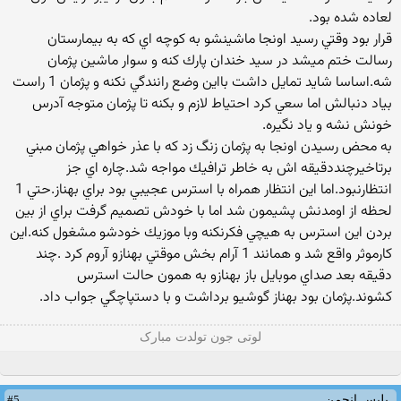
لعاده شده بود.
قرار بود وقتي رسيد اونجا ماشينشو به كوچه اي كه به بيمارستان
رسالت ختم ميشد در سيد خندان پارك كنه و سوار ماشين پژمان
شه.اساسا شايد تمايل داشت بااين وضع رانندگي نكنه و پژمان 1 راست
بياد دنبالش اما سعي كرد احتياط لازم و بكنه تا پژمان متوجه آدرس
خونش نشه و ياد نگيره.
به محض رسيدن اونجا به پژمان زنگ زد كه با عذر خواهي پژمان مبني
برتاخيرچنددقيقه اش به خاطر ترافيك مواجه شد.چاره اي جز
انتظارنبود.اما اين انتظار همراه با استرس عجيبي بود براي بهناز.حتي 1
لحظه از اومدنش پشيمون شد اما با خودش تصميم گرفت براي از بين
بردن اين استرس به هيچي فكرنكنه وبا موزيك خودشو مشغول كنه.اين
كارموثر واقع شد و همانند 1 آرام بخش موقتي بهنازو آروم كرد .چند
دقيقه بعد صداي موبايل باز بهنازو به همون حالت استرس
كشوند.پژمان بود بهناز گوشيو برداشت و با دستپاچگي جواب داد.
لوتی جون تولدت مبارک
#5
پلیس انجمن