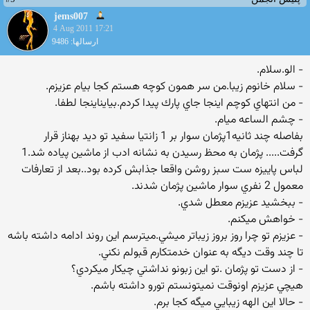
jems007
4 Aug 2011 17:21
ارسالها: 9486
- الو.سلام.
- سلام خانوم زيبا.من سر همون كوچه هستم كجا بيام عزيزم.
- من انتهاي كوچم اينجا جاي پارك پيدا كردم.بيايناينجا لطفا.
- چشم الساعه ميام.
بفاصله چند ثانيه1پژمان سوار بر 1 زانتيا سفيد تو ديد بهناز قرار
گرفت..... پژمان به محظ رسيدن به نشانه ادب از ماشين پياده شد.1
لباس پاييزه ست سبز روشن واقعا جذابش كرده بود..بعد از تعارفات
معمول 2 نفري سوار ماشين پژمان شدند.
- ببخشيد عزيزم معطل شدي.
- خواهش ميكنم.
- عزيزم تو چرا روز بروز زيباتر ميشي.ميترسم اين روند ادامه داشته باشه
تا چند وقت ديگه به عنوان خدمتكارم قبولم نكني.
- از دست تو پژمان .تو اين زبونو نداشتي چيكار ميكردي؟
هيچي عزيزم اونوقت نميتونستم تورو داشته باشم.
- حالا اين الهه زيبايي ميگه كجا برم.