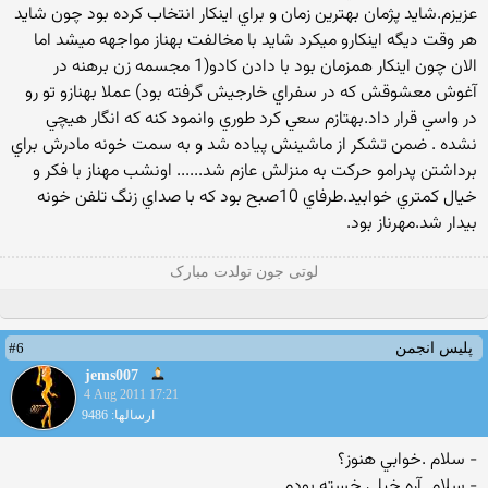
عزيزم.شايد پژمان بهترين زمان و براي اينكار انتخاب كرده بود چون شايد
هر وقت ديگه اينكارو ميكرد شايد با مخالفت بهناز مواجهه ميشد اما
الان چون اينكار همزمان بود با دادن كادو(1 مجسمه زن برهنه در
آغوش معشوقش كه در سفراي خارجيش گرفته بود) عملا بهنازو تو رو
در واسي قرار داد.بهتازم سعي كرد طوري وانمود كنه كه انگار هيچي
نشده . ضمن تشكر از ماشينش پياده شد و به سمت خونه مادرش براي
برداشتن پدرامو حركت به منزلش عازم شد...... اونشب مهناز با فكر و
خيال كمتري خوابيد.طرفاي 10صبح بود كه با صداي زنگ تلفن خونه
بيدار شد.مهرناز بود.
لوتی جون تولدت مبارک
#6
پلیس انجمن
jems007
4 Aug 2011 17:21
ارسالها: 9486
- سلام .خوابي هنوز؟
- سلام. آره خيلي خسته بودم.