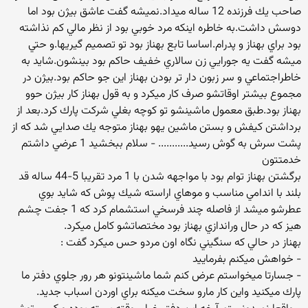
صاحب يك فرزنده 12 ساله ميداد.نميشه گفت عاشق بيژن بود اما
دوسش داشت.به خاطره اينكه مرد خوبي بود از نظر مالي كم نذاشته
بود براي بهناز و پدرام.اساسا تابع بهناز بود تو تصميم گيريها.و حتي
ميشه گفت يه جورايي زن سالاري خفيف حاكم بود بينشون.شايد به
خاطراجتماعي و سر زبون دار تر بودن بهناز اين جو حاكم بود.بيژن در
مجموع بيشتر اوقاتشو صرف كار ميكرد و به قول بهناز كار بيژن حوو
بهناز بود.طبق معمول ماشينشو تو كوچه بغلي شركت پارك كرد.بعد از
برداشتن كيفش و بستن ماشين يهو بهناز متوجه يك صدايي شد كه از
پشت سرش به گوش رسيد........... - سلام ببخشيد 1 عرضي داشتم
خدمتتون
برگشتن بهناز توام بود با مواجهه شدن با 1 مرد تقريبا 5-44 ساله قد
بلند با اندامي مناسب و موهاي اراسته شيك پوش كه شايد بوي
عطرشو ميشد از فاصله چند فرسخي استشمام كرد كه 1 جفت چشم
هيز كه در حال وراندازي بهناز بود مختصاتشو كامل ميكرد.
بهناز در حالي كه سنگيني نگاه اون مردو حس ميكرد گفت :
- خواهش ميكنم بفرماييد
- جسارتا ميخواستم عرض كنم شما ماشينتونو هر رور جلوي دفتر ما
پارك ميكنيد واين كار مارو سخت ميكنه براي اوردن اسباب جديد.