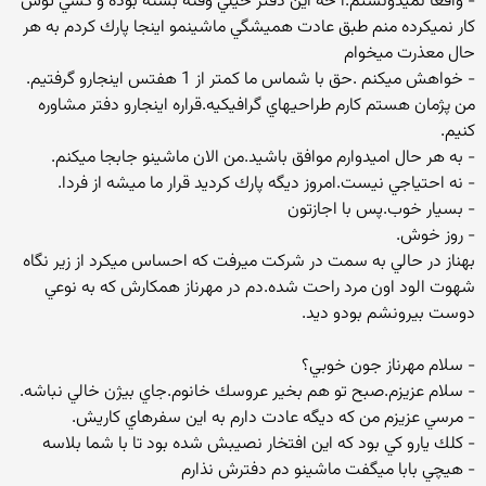
- واقعا نميدونستم.آ خه اين دفتر خيلي وقته بسته بوده و كسي توش
كار نميكرده منم طبق عادت هميشگي ماشينمو اينجا پارك كردم به هر
حال معذرت ميخوام
- خواهش ميكنم .حق با شماس ما كمتر از 1 هفتس اينجارو گرفتيم.
من پژمان هستم كارم طراحيهاي گرافيكيه.قراره اينجارو دفتر مشاوره
كنيم.
- به هر حال اميدوارم موافق باشيد.من الان ماشينو جابجا ميكنم.
- نه احتياجي نيست.امروز ديگه پارك كرديد قرار ما ميشه از فردا.
- بسيار خوب.پس با اجازتون
- روز خوش.
بهناز در حالي به سمت در شركت ميرفت كه احساس ميكرد از زير نگاه
شهوت الود اون مرد راحت شده.دم در مهرناز همكارش كه به نوعي
دوست بيرونشم بودو ديد.
- سلام مهرناز جون خوبي؟
- سلام عزيزم.صبح تو هم بخير عروسك خانوم.جاي بيژن خالي نباشه.
- مرسي عزيزم من كه ديگه عادت دارم به اين سفرهاي كاريش.
- كلك يارو كي بود كه اين افتخار نصيبش شده بود تا با شما بلاسه
- هيچي بابا ميگفت ماشينو دم دفترش نذارم