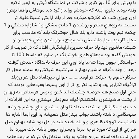
با پدرش براي 10 روز كاري و شركت در نمايشگاه فرش به ازمير تركيه
رفته بودند.جلوي ايينه كه خودشو ورانداز كرد ديد موهاش واقعا بهتراز
اون چيزي شده كه فكرشو ميكرده.بعر از يك ارايش نسبتا غليظ تر
نسبت به روزهاي قبلتر و پوشيدن 1 مانتو مشكي و1 شلواره مشكي و 1
چكمه نيم بوت پاشنه دارو يك شال خوشرنگ بلند كه مناسب براي
محل كار بود سوار ماشينش شد.موقع سوار شدن وقتي خودشو تو
شيشه ماشين ديد ياد حرف نسرين ارايشگرش افتاد كه در تعريف از كار
خودش گفته بود موهاتو طوري خوشرنگ در ميارم كه واسط 100 تا
خواستگار جوون پيدا شه.با ياد اوري اين حرف ناخداگاه خندش گرفت
.بعد از چند دقيقه ماشين بهناز با سرنشينه شيكش به سمته محل كار
سركار خانوم به حركت در اومد......... حوالي ميرداماد مثل هر روزيك
ترافيك تكراري بود و شايد تكراري تر از اون پسرها ومردهايي بودند كه
حتي اول صبح هم حوصله چشمك انداختن و بوس فرستادن به زنها رو
از پشت ماشينشون داشتند.ترافيك هم زمان بيشتري به اين افرادكه از
ديد بهناز بيكارتلقي ميشدند ميداد تا زمان بيشتري براي چشم چرونيه
صبحگاهي داشته باشند.جواب بهناز مثل هميشه به اين ايما اشاره ها
يك تبسم كوچك ظاهري و و يك خنده بلند در دل بود.شايد بهنازم مثل
هر زني از اين كه مورد توجه مردا و پسراي جوون باشه لذت ميبرد اما
اين لذت ناخواسته سريع جاشو به يك استدلال قويتر كه من متاهلمو