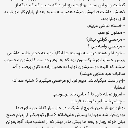
گذشت و تو اين مدت بهناز هم پژمانو ديگه نديد و كم كم ديگه از
ذهنش داشت فراموش ميشد.عصر سه شنبه بعد از پايان كار مهرناز به
اتاق بهنازاومد.
- خسته نباشي عزيزم.
- ممنون تو هم.
- مرخصي گرفتي بهناز؟
- مرخصي واسه چي ؟
- خره آخر هفته عروسيه تهميته ها انگار( تهميته دختر خانم هاشمي
رييس حسابداري شركتشون بود كه به نوعي دوست كاريشون محسوب
ميشد كه البته دوستيشون نهايتا به همين رابطه كاري ورفت و آمد
ساليانه عيد منتهي ميشد)
-اٍخ راست ميگيا.باشه ميرم فردارو مرخصي ميگيرم 5 شنبه هم كه
تعطيله.
- امروز عجله دارم تا 1 جايي بايد برسونيم.
- چشم شما امر بفرماييد قربان.
بهنازو مهرناز حين خروج از شركت در حال قرار گذاشتن براي فردا
بودن.قرار شد مهرنازبا پسرش عليرضاكه 2 سال كوچيكتر از پدرام صبح
بيان خونه بهناز و بچه ها پيش مادر بهناز كه از امشب مياد آنجابمونن