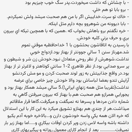
- با چشاش كه داشت ميخوردت.پدر سگ خوب چيزيم بود
- برو بابا تو هم خلي.
- خاك تو سرت.خداييش اگر با من هم صحبت ميشد ولش نميكردم.
- بابا ديوونه من شوهروو بچه دارم مثل اينكه.
- خره نگفتم برو باهاش بخواب كه .همين كه با همچين تيكه اي بيرون
بري و حرف بزني كليه خودش.
با رسيدن به اتاقاشون بحثشون با 1 خداحافظيه موقتي تموم
شد.مهرناز سنن 1 سالي جوونتر از بهناز بود.ازدواج خوبي
نداشت.شوهرش از نظر روحي متعادل نبود.خودش زن شر و شيطون و
پر سرو صدايي بود.از نظر ظاهري 2-1 سانتي كوتاهتر و لاغرتر تر از بهناز
بود.در واقع جذابيتش به زور لوند صحبت كردن و مو مش كردنشو
آرايش تندو بعضا لباساش بود والا خودش چيز خاصي براي عرضه
نداشت(تقريبا مثل همه زنهاي ايراني!).5 سالي ميشد همكار بهناز بود و
يجورايي همرازو هم صحبت هم.با بهناز كه بيرون ميرفتن گاهي به
شماره دادن مردها و پسرها نه نميگفت و ميگرفت.گاها قرار ملاقاتم
ميذاشت.هر از چندي هم بهنازو تشويق ميكرد به اين كار با اين استدلال
كه خره الان همه يكي واسه خودشون دارن و...بالاخره خوبه آدم يكيو
داشته باشه واسه لاس زدن وپر كردن اوقات بيكاري و.....اما بهناز زير بار
نميرفت............. بعد از انجام كاراي معمول روزانه و پيگيريهاي كاري