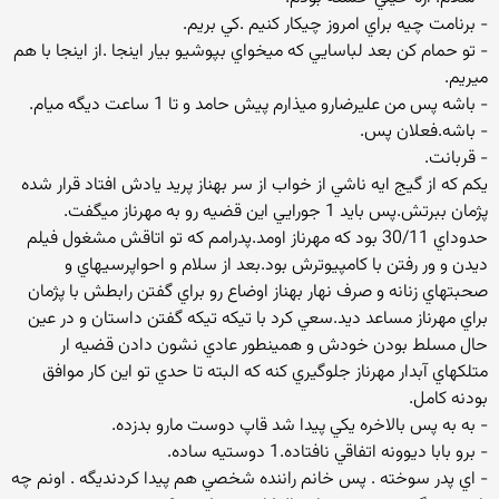
- برنامت چيه براي امروز چيكار كنيم .كي بريم.
- تو حمام كن بعد لباسايي كه ميخواي بپوشيو بيار اينجا .از اينجا با هم
ميريم.
- باشه پس من عليرضارو ميذارم پيش حامد و تا 1 ساعت ديگه ميام.
- باشه.فعلان پس.
- قربانت.
يكم كه از گيج ايه ناشي از خواب از سر بهناز پريد يادش افتاد قرار شده
پژمان ببرتش.پس بايد 1 جورايي اين قضيه رو به مهرناز ميگفت.
حدوداي 30/11 بود كه مهرناز اومد.پدرامم كه تو اتاقش مشغول فيلم
ديدن و ور رفتن با كامپيوترش بود.بعد از سلام و احواپرسيهاي و
صحبتهاي زنانه و صرف نهار بهناز اوضاع رو براي گفتن رابطش با پژمان
براي مهرناز مساعد ديد.سعي كرد با تيكه تيكه گفتن داستان و در عين
حال مسلط بودن خودش و همينطور عادي نشون دادن قضيه ار
متلكهاي آبدار مهرناز جلوگيري كنه كه البته تا حدي تو اين كار موافق
بودنه كامل.
- به به پس بالاخره يكي پيدا شد قاپ دوست مارو بدزده.
- برو بابا ديوونه اتفاقي نافتاده.1 دوستيه ساده.
- اي پدر سوخته . پس خانم راننده شخصي هم پيدا كردنديگه . اونم چه