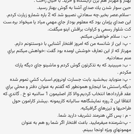
بهناز و مهرناز هم برن آرايشگاه و خريد. با خيال راحت .
حين سوار شدن يك صداي آشنا به گوش بهناز رسيد.
-سلام.عصر بخير.چه سعادتي نصيبو شد كه 2 باره شمارو زيارت كردم.
اين صداي پژمان بود كه معلوم بوداز جاي مهمي مياد يا ميخواد بره.ست
كت شلوار رسمي و كراوات براقش اينو ميگفت.
- ب : سلام خواهش ميكنم.
- پ: اين از شانسه من كه امروز افتخار آشنايي با دوستتونم دارم.
مهرناز كه از اين تعارف خوشش اومده بود گفت :خواهش ميكنم براي
منم سعادتيه.
- ب: ميبينيد كه به تذكرتون گوش كردم و ماشينو جاي ديگه پارك
مكردم .
- پ: منوبايد ببخشيد بابت جسارت اونروزم.اسباب كشي تموم شده
ديگه.راستش ما اينجارو همونطور كه گفتم به عنوان دفتر و محلي براي
عقد قراردادها انتخاب كرديم.والا كار اصليمون 1 سالنيه تو خ . گاندي كه
اتفاقا اين 2 روزه نمايشگاهه ساليانه كاريمونه .بيشتر كارامون حول
طراحيها و تيزرهاي گرافيكيه.
- م : پس كلي هنرمند تشريف داريد شما.
- پ:شرمنده ميفرماييد. باعث افتخار اگر شما رو هم به عنوان
مهمونهاي ويژه اونجا ببينم.