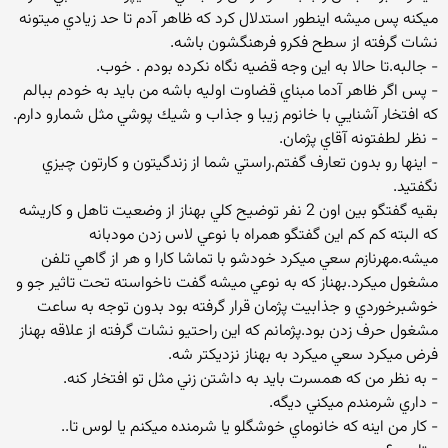
ميكنه پس ميشه اينطور استدلال كرد كه ظاهر آدم تا حد زيادي ميتونه
نشات گرفته از سطح فكرو فرهنگشون باشه.
- جالبه.تا حالا به اين وجه قضيه نگاه نكرده بودم . خوب.
- پس اگر ظاهر آدما مبناي قضاوت اوليه باشه من بايد به خودم ببالم
كه افتخار آشنايي با خانوم زيبا و جذاب و شيك پوشي مثل شمارو دارم.
- نظر لطفتونه آقاي پژمان.
- اينها رو بدون تعارف گفتم.راستي شما از زندگيتون و كارتون چيزي
نگفتيد.
بقيه گفتگو بين اون 2 نفر توضيح كلي بهناز از وضعيت تاهل و كاريشه
كه البته كم كم اين گفتگو همراه با نوعي لاس زدن مودبانه
ميشه.مهرنازم سعي ميكرد خودشو با تماشا كارا و هر از گاهي تلفن
مشغول ميكرد.بهناز كه به نوعي ميشه گفت ناخواسته تحت تاثير جو و
خوشبرخوردي و جذابيت پژمان قرار گرفته بود بدون توجه به ساعت
مشغول حرف زدن بود.پژمانم كه اين راحتيو نشات گرفته از علاقه بهناز
فرض ميكرد سعي ميكرد به بهناز نزديكتر شه.
- به نظر من كه همسرت بايد به داشتن زني مثل تو افتخار كنه.
- داري شرمندم ميكني ديگه.
- كار من اينه كه خانوماي خوشگلو يا شرمنده ميكنم يا لوس تا..