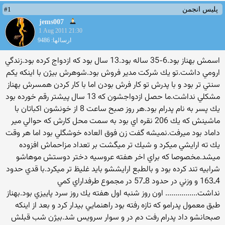
#1
پلیس انجمن
jems007
1 Aug 2011 21:30
ارسالها: 9486
اسمش بهناز بود.6-35 ساله بود.13 سال بود كه ازدواج كرده بود.زندگي
ارومي داشت.تو يك شركت مدير فروش بود.شوهرش بيژن با اينكه يكم
سنتي تر بود و با پدرش تو كار فرش بودن اما با كار كردن همسرش بهناز
مشكلي نداشت.ما حصل ازدواجشون كه 13 سال پيشتر رقم خورده بود
يك پسر به نام پدرام بود.هر روز صبح ساعت 8 از خونشون اكباتان با
ماشينش كه يك 206 نقره اي بود به سمت محل كارش كه حوالي مير
داماد بود ميرفت.نميشه گفت زن فوق العاده خوشگلي بود اما هر وقت
يك ته ارايشي ميكرد و شيك تر ميگشت بر تعداد مزاحماش افزوده
ميشد.مخصوصا كه براي اخر هفته عروسيه دختر دوستش موهاشو
شرابيه تند كرده بود و بالطبع ارايششو بايد غليظ تر ميكرد.با قدي حدود
4ـ163 و وزني در حدود 8ـ57 در مجموع طرفداراي كمي
نداشت................ اون روز شنبه اول هفته يك روز سرد پاييزي بود.بهناز
طبق معمول پدرامو كه تازه رفته بود راهنمايي بيدار كرد و بعد از اينكه
صبحانشو داد پدرام رفت دم در و سوار سرويس شد.بيژن شب قبلش