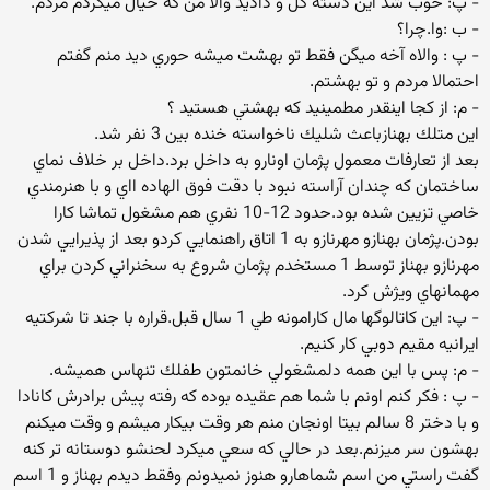
- پ: خوب شد اين دسته گل و داديد والا من كه خيال ميكردم مردم.
- ب :وا.چرا؟
- پ : والاه آخه ميگن فقط تو بهشت ميشه حوري ديد منم گفتم
احتمالا مردم و تو بهشتم.
- م: از كجا اينقدر مطمينيد كه بهشتي هستيد ؟
اين متلك بهنازباعث شليك ناخواسته خنده بين 3 نفر شد.
بعد از تعارفات معمول پژمان اونارو به داخل برد.داخل بر خلاف نماي
ساختمان كه چندان آراسته نبود با دقت فوق الهاده ااي و با هنرمندي
خاصي تزيين شده بود.حدود 12-10 نفري هم مشغول تماشا كارا
بودن.پژمان بهنازو مهرنازو به 1 اتاق راهنمايي كردو بعد از پذيرايي شدن
مهرنازو بهناز توسط 1 مستخدم پژمان شروع به سخنراني كردن براي
مهمانهاي ويژش كرد.
- پ: اين كاتالوگها مال كارامونه طي 1 سال قبل.قراره با جند تا شركتيه
ايرانيه مقيم دوبي كار كنيم.
- م: پس با اين همه دلمشغولي خانمتون طفلك تنهاس هميشه.
- پ : فكر كنم اونم با شما هم عقيده بوده كه رفته پيش برادرش كانادا
و با دختر 8 سالم بيتا اونجان منم هر وقت بيكار ميشم و وقت ميكنم
بهشون سر ميزنم.بعد در حالي كه سعي ميكرد لحنشو دوستانه تر كنه
گفت راستي من اسم شماهارو هنوز نميدونم وفقط ديدم بهناز و 1 اسم