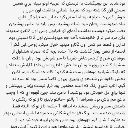
بود.شايد اين برميگشت به ترسش كه غريبه اونو ببينه براي همين
سمتي قرار گذاشته بود كه تقريبا آشنايي نداشت اون حول و
حوش.كمي دستپاچه بود اما سعي كرد به اين دستپاچگي فايق
بياد.ميدونست پژمان مرد شيك پوشيه . پس بايد تو لباس پوشيدن
دقت ميكرد.دوست نداشت آدماي تو خيابون وقتي اون 2تفرو ميديدند
بگن مرد سر تر از خانومشه .آخه چه ميدونستن اون 2 تا نسبتي بهم
ندارن و قطعا هر كس اون 2تارو ميديد خيال ميكرد زوجن.اين فكر 1
لحظه از ذهن بهناز گذشت كه با1 خنده بچه گانه همراه شد.اول از
موهاش شروع كرد.موهاش تقريبا تا سر شونش بود.اونارو با دقت
سشوار كشيدو روي شونش حالتش داد(پوشش داد).1ارايش متعادل
كه بارنگ شرابيه موهاش ست شه كردو1 لاك خوشرنگ قرمز آذين
بخش ناخوناش شد.هواي پاييزي بيرون كاملا ملس بود نه سرد نه
گرم.1تاپ شيري رنگ كه البته مطمين بود قرار نيست پژمان ببينتش و
تنها براي دل خودش بود پوشيد.1 دامن بلند جين قهوه اي كه 1 وجب
بالاي مچ پاش بود همراهه 1 پالتو –مانتو پاييزه تا زانو كه رنگش با
دامنش سير و روشن ميشد به اضافه 1 چكمه تا زانو كه البته فقط
پايينش ديده ميشد برنگ قهوهاي شكلاتي مجموعه لباس انتخابي بهناز
به علاوه 1 شال كرم قهوهاي بود.وقتي جلوي آيينه خودشو ديد از
رضايت نا خواسته نيشش باز شد.واقعا هم بااون تركيبو آرايش فوق