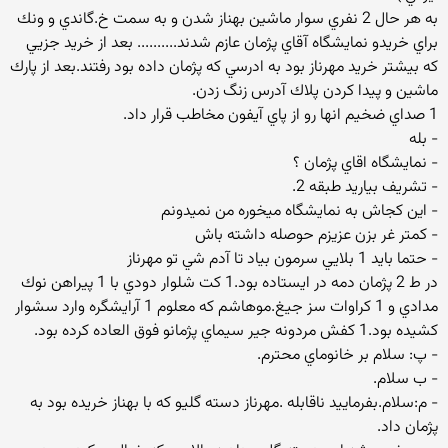
به هر حال 2 نفري سوار ماشين بهناز شدن و به سمت خ.گاندي و ونك
براي خريدو نمايشگاه آقاي پژمان عازم شدند.......... بعد از خريد جزيي
كه بيشتر خريد مهرناز بود به ادرسي كه پژمان داده بود رفتند.بعد از پارك
ماشين و پيدا كردن پلاك آدرس زنگ زدن.
1 صداي ضخيم انها رو از پاي آيفون مخاطب قرار داد.
- بله
- نمايشگاه اقاي پژمان ؟
- تشريف بياريد طبقه 2.
- اين كجاش به نمايشگاه ميخوره من نميدونم
- كمتر غر بزن عزيزم حوصله داشته باش
- حتما بايد 1 بلايي سرمون بياد تا آدم شي تو مهرناز
در ط 2 پژمان دمه در ايستاده بود.1 كت شلوار دودي با 1 پيراهن نوك
مدادي و 1 كراوات سز جيغ.موهاشم كه معلوم 1 آرايشگره وارد سشوار
كشيده بود.1 كفش مردونه جير سيماي پژمانو فوق العاده كرده بود.
- پ: سلام بر خانوماي محترم.
- ب سلام.
- م:سلام.بفرماييد ناقابله .مهرناز دسته گليو كه با بهناز خريده بود به
پژمان داد.