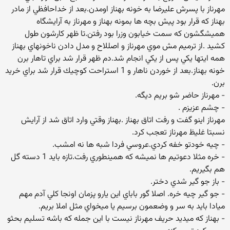
مهرناز با پسرش عليرضا به خونه بهناز اومدن.بعد از خداحافظي از مادر
بهناز كه قرار بود پيش بچه ها بمونه بهناز و مهرناز به آرايشگاه
هميشگشون كه سمت خيابون وزرا بود رفتن.تا ظهر كارشون طول
كشيد .از ترميم مش موي مهرناز و اصللاح و مدل دادن ناخونهاي بهناز
همه ايتها يكي پس از يكي انجام شد.دم ظهر قرار شد براي تاهار برن
خونه بهناز.بعد از خوردن ناهار و 1 استراحت كوچيك قرار شد براي خريد
برن.
- مهرناز حاضر شو بريم ديگه.
- چشم عزيزم .
مهرناز اينو گفت و رفت اتاق بهناز .بهناز وقتي وارد اتاق شد از آرايش
نسبتا غليظ مهرناز تعجب كرد.
- چيه خودتو خفه كردي.عروسي فردا شبه ها نه امشب.
- خره مثلا دعوتيم ها نميشه كه همينطوري رفت.تازه بايد 1 دسته گل
هم بگيريم.
- باز جو گير شدي دختر.
- جو گير چيه خره. اصلا گور باباي اين يارو پزمان اونجا كلي آدم مهم
ميادا بايد به سر و وضعمون برسيم يا ميخواي مثل املا بريم.
- بهناز كه ميديد حريف مهرناز نيست با اين جمله كه باشه تسليم بحثو