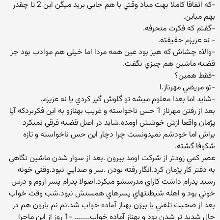
-كه اتفاقا كاملا بهت مياد وقتي با هم جايي بريد ميگن اين 2 تا چقدر
بهم مياين.
-گفتم كه فكرت منحرفه.
- نه عزيزم حقيقته.
-والاه چشاش كه هيز بود عين همه مردا اما خيلي هم موادب بود جز
قضيه ماشين هم چيزي نگفت.
-فقط همين؟
-تو مريضي مهرناز.ا
-شايد اما بعدا معلوم ميشه تو گلوش گير كردي يا نه عزيزم.
بعد از رفتن مهرناز 1 حس ناخواسته و غريب بهنازو به اين فكربردكه آيا
پژمان واقعا ازش خوشش اومده.شايد در اصل قضيه فرقي نميكرد
براش اما خودشم نميدونست چرا دچار اين حس ناخواسته و تازه
شكوفا گشته.
عصر كمي زودتر از شركت اومد بيرون .بعد از سوار شدن ماشين نگاهي
به دفتر كار پژمان كرد.انگار رفته بودن .سر و صدايي نبود.وقتي خونه
رسيد پدرام داشت كاراي مدرسشو ميكرد.اصولا پدرام پسر آروم و درس
خوني بود و اهله شيطنتهاي پسرهاي همسنش نبود.شب وقت خواب
بعد از صحبت تلفني با بيژن بهناز آماده خواب شد.نم نم بارون هم در
حال شديد تر شدن بود و بهناز آماده خواب........ -1 روز از اين ماجرا