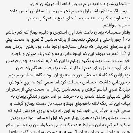
- شما پيشنهاد داديد بريم بيرون ظاهرا آقاي پژمان خان.
- پس اگر موافق باشي اول ميريم تجريش من 1 سفارش لباس داده
بودم اونو ميگيريم بعد ميريم 1 جاي دنج با هم گپ بزنيم.
- خوبه موافقم.
رفتار صميمانه پژمان باعث شد اون استرس و دلهره بهناز كم كم جاشو
به 1 جور راحتي و نزديكي بده.بعد از پارك ماشين 2 نفري به سمت يكي
از پاساژهاي تجريش كه پژمان سفارشو اونجا داده بود رفتن . پژمان بعد
از 2ـ1 قدم به بهونه اين كه اينجا عابر زياده و تنه زياد ميزنن و..اجازه
خواست دست بهنازو بگيره.بهنازم با اين كه 2به شك بود چون فرصتي
براي آوردن دليل براي عدم اينكار نداشت پذيرفت .هنگام راه رفتن
بهنازازاين كه كاملا دستش دور دسته پژمان بود و گاها بدناشونم بهم
برخوردايي داشت احساس خجالت كرد.اما سعي كرد به روي خودش
نياره.2 نفري لباسو گرفتن و بعدماشين پژمان به سمت يكي از رستوران
كافي شاپهاي شيك شميران به حركت در آمد.حين رانندگي پژمان به
بهانه اين كه رنگ لاك ناخونهاي بهنازو ببينه باز دست بهنازو گرفت و
سعي كرد با حرف زدن خودشو به اون راه بزنه و بروي خودش نياره كه
دست بهنازو رها نكرده هنوز.بهناز هم كه اول احساس مواذب بودن
ميكرد كم كم به اين شرايط عادت كرد.وقتي ميخواستن پياده شن براي
رفتن به داخل رستوران پژمان 1 بوسه به دست بهناز زد و گفت واقعا