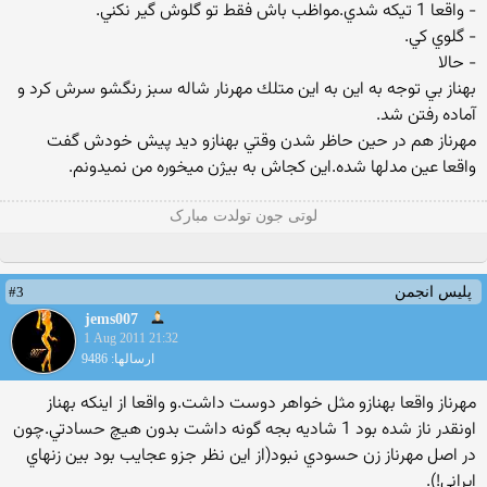
- واقعا 1 تيكه شدي.مواظب باش فقط تو گلوش گير نكني.
- گلوي كي.
- حالا
بهناز بي توجه به اين به اين متلك مهرنار شاله سبز رنگشو سرش كرد و
آماده رفتن شد.
مهرناز هم در حين حاظر شدن وقتي بهنازو ديد پيش خودش گفت
واقعا عين مدلها شده.اين كجاش به بيژن ميخوره من نميدونم.
لوتی جون تولدت مبارک
#3
پلیس انجمن
jems007
1 Aug 2011 21:32
ارسالها: 9486
مهرناز واقعا بهنازو مثل خواهر دوست داشت.و واقعا از اينكه بهناز
اونقدر ناز شده بود 1 شاديه بجه گونه داشت بدون هيچ حسادتي.چون
در اصل مهرناز زن حسودي نبود(از اين نظر جزو عجايب بود بين زنهاي
ايراني!).