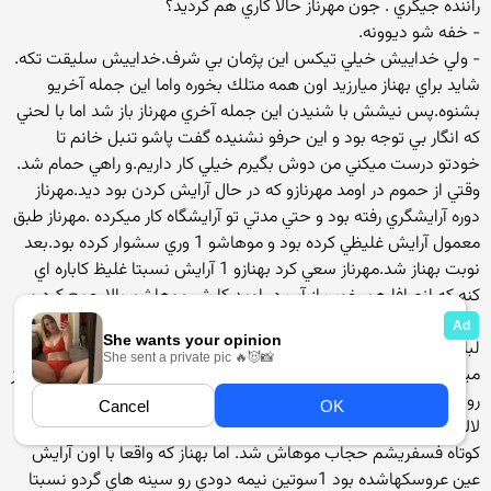
راننده جيگري . جون مهرناز حالا كاري هم كرديد؟
- خفه شو ديوونه.
- ولي خداييش خيلي تيكس اين پژمان بي شرف.خداييش سليقت تكه.
شايد براي بهناز ميارزيد اون همه متلك بخوره واما اين جمله آخريو
بشنوه.پس نيشش با شنيدن اين جمله آخري مهرناز باز شد اما با لحني
كه انگار بي توجه بود و اين حرفو نشنيده گفت پاشو تنبل خانم تا
خودتو درست ميكني من دوش بگيرم خيلي كار داريم.و راهي حمام شد.
وقتي از حموم در اومد مهرنازو كه در حال آرايش كردن بود ديد.مهرناز
دوره آرايشگري رفته بود و حتي مدتي تو آرايشگاه كار ميكرده .مهرناز طبق
معمول آرايش غليظي كرده بود و موهاشو 1 وري سشوار كرده بود.بعد
نوبت بهناز شد.مهرناز سعي كرد بهنازو 1 آرايش نسبتا غليظ كاباره اي
كنه كه انصافا هم خوب از آب در اومد كارش.موهاشم بالا جمع كرد و
سعي كرد با 1 مقدار مختصر جلو زلفي صورت بهنازو نازتر كنه .بعد نوبت
لباس شد.مهرناز 1 دكلته سبز روشن كه از بالا كيپ بود و هر چي پايين
ميومد آزادتر ميشد پوشيد بدون سوتين .1 مانتو خيلي كوتاهه مشكي از
رو.1صندل مشكي مدل رومي كه بنداش دور مج جمع ميشد و ناخونهاي
لاك زده قرمز رنگشو بيشتر نشون ميداد به پاكرد.روسريه سبز نازك و
كوتاه فسفريشم حجاب موهاش شد. اما بهناز كه واقعا با اون آرايش
عين عروسكهاشده بود 1سوتين نيمه دودي رو سينه هاي گردو نسبتا