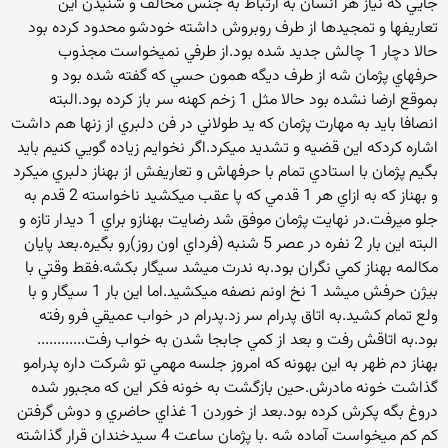
جايي كه نياز هر انسان به ارتباط به جنس مخالف و شنيدن اين
تعاريفها و تمجيدها از طرف روبروش داشته خودشو محدود كرده بود
حالا دچار 1 چالش جديد شده بود.از طرفي نميخواست مجذوب
حرفهاي پژمان شه از طرف ديگه همون حسي كه گفته شده بود و
بموقع ارضا نشده بود حالا مثل 1 زخم كهنه سر باز كرده بود.البته
انصافا بايد به مهارت پژمان كه يد طولاني در فن دلبري از زنها هم داشت
اشاره كردكه اين قضيه و تشديد ميكرد.اگر نخوايم زياده گويي كنيم بايد
بگيم پژمان با استادي تمام با حرفهاش و تعاريفش از بهناز دلبري ميكرد
و بهناز كه به ازاي هر 1 قدمي كه پا عقب ميكشيد ناخواسته 2 قدم به
جلو ميرفت.در نهايت پژمان موفق شد رضايت بهنازو براي 1 ديدار تازه و
البته اين بار 2 نفره در عصر 5 شنبه (فرداي اون روز)رو بگيره.بعد پايان
مكالمه بهناز كمي نگران بود.به ندرت ميشد سيگار بكشه.فقط وقتي با
بيژن حرفش ميشد 1 نخ اونم نصفه ميكشيد.اما اين بار 1 سيگار و با
ولع تمام كشيد.به اتاق پدرام سر زد.پدرام در خواب عميقي فرو رفته
بود.به اتاقش رفت و بعد از كمي جابجا شدن به خواب رفت............
بهناز دم ظهر به اين بهونه كه امروز جلسه مهمي تو شركت داره پدرامو
گذاشت خونه مادرش.حين بازگشت به خونه فكر اين كه مجبور شده
دروغ بگه پكرش كرده بود.بعد از خوردن 1 غذاي حاضري و دوش گرفتن
كم كم ميخواست آماده شه .با پژمان ساعت 4 سيدخندان قرار گذاشته