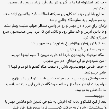
- ب:نظر لطفتونه اما ما در گيريو كار براي فردا زياد داريم براي همين
نميتونيم.......
- م: اي بابا اين بهناز كه كارو ول نميكنه.اتفاقا ما فردا وقتمون آزاده حتما
پ سر ميايم بايد نمايشگاه جالبي باشه.
پژمان براي قرار دادن بهناز تو رو در واسي منتظر جواب مثبت بهناز نشد
و با دادن آدرس و خدافظي زود و تاكيد اين كه فردا پس ميبينمتون بنازو
مهرنازو ترك كرد.
بعد از رفتن پژمان بهنازشروع به توپيدن به مهرناز كرد.
- خره واسه چي قبول كردي.
- مگه ميخواد بخورتمون .فردا كه داريم بيرون 1 سرم اونجا ميريم.
- من نميدونم تو كي ميخاي آدم شي مهرناز.
- حرف اضافي موقوف.زود باش راه بيفت مثلا گفتم با تو بيام كهتا 1
جايي برسونيما.
- ميخواستي واي نسي با اين مرده بلاسي 4 ساعتو قرار مدار بزاري.
- راه بيفت اينقدر حرف نزن خانم خوشگله در ثاني اون بابنده ميلاسيد
اما نگاهش به تو بود.
- ديوونه.........
بعد از اين گفتگوي زنانه كه آخرش به شوخي تبديل شو ماشين بهناز با
2 سرنشينش شروع به حركت كرد......... فردا صبح طبق قرار قبلي