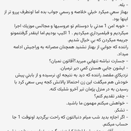
- بله.
بهناز سعي ميكرد خيلي خلاصه و رسمي جواب بده اما اونطرف پررو تر از
اينها بود.
- خوبه !من 1 مدتي با دوستام تو عروسيها و مجالس موزيك اجرا
ميكرديم و فيلمبرداري ميكرديم . 1 اكيپ بوديم.اما اينقدر گرفتنمونو
جريمه ميكردن كه بي خيال شديم.
راننده كه جوابي از بهناز نشنيد همچنان مصرانه به وراجيش ادامه
ميداد.
- جسارت نباشه تنهايي ميريد؟آقاتون نميان؟
- ايشون جايي هستن كمي دير ترميان.
نزديكاي مقصد راننده كه ديد به نتيجه اي نرسيده و از بابتي پيش
خودش هم ميگفت اين زن احتمالا پالانش كجه پس سعي كرد با
رسيدن به در منزل پژمان تير آخرو شليك كنه.
- چقدر تقديم كنم؟
- خواهش ميكنم مهمون ما باشيد.
- تشكر.
- اگر اجازه بديد شب ميام دنبالتون كه راحت برگرديد اونوقت 1 جا
حساب ميكنم.