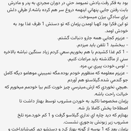
بود به فكر رفت.يادش نميومد حتي در دوران مجردي به پدر و مادرش
بابت رفتن جايي پنهاني اينهمه دروغ سر هم كرده باشه.از طرفي دلش
براي سادگي بيژن ميسوخت.
تو اين فكرا بود كهبا اومدن پژمان كه تو دستش 1 ظرف غذا بود به
خودش اومد.
- عزيزم كجايي همه جارو دنبالت گشتم.
- ببخشيد 1 تلفن بايد ميزدم.
- 1 كم غذا كشيدم با هم بخوريم.سعي كردم زياد سنگين نباشه بالاخره
سني از ماگذشته بايد مراعات كنيم.
- لوس.خودت پيري بي مزه.
- عزيزم معلومه كه منظورم خودم بوده.مگه نميبيني موهامو ديگه كامل
جو گندمي شده.گيلاستو هم آوردم
.هيچي نخوردي كه ازش.ميترسي چيز خورت كنم بيا خودمم ميخورم كه
خيالت راحت باشه.
پژمان مخصوصا تاكيد به خوردن مشروب توسط بهناز داشت تا
اصطلاحا يخش كاملا باز شه.
بهنازم كه ديد چاره اي نداري گيلاسو گرفت و 1 كم خورد.مزه تلخ
مشروب زير زبونش بدجوري نشست.
پژمان بعد كه 1 بوسه از گونه بهناز كرد و دستشو دور كمرشانداخت و