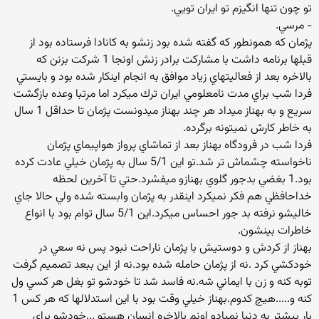
تو چون تنها انگيزم تو ايران تويي.
- مرسي.
پژمان كه همونطور كه گفته شده بود زنشو به كانادا فرستاده بود از
قبلها برنامه داشت با مشاركت برادر زنش اونجا 1 شركت بزنن كه
بالاخره بعد از فعاليتهاي زياد موافق به انجام اينكار شده بود و بايستي
فردا شب براي مدت نامعلومي ايران ترك ميكرد اما مرتبا وعده بازگشت
سريع و به بهناز ميداد هر چند بهناز ميدونست پژمان تا حداقل 1 سال
به خاطر كارش نميتونه برگرده.
فردا شب در فرودگاه بهناز بعد از تماشاي پرواز هواپيماي پژمان
ناخواسته چشماش تر شد.تو اين 5/1 سال به پژمان خيلي عادت كرده
بود.1 بغضي بدجور گلوي بهنازو ميفشرد.حتي تا آخرين لحظه
خداحافظي هم فكر نميكرد اينقدر به پژمان وابسته شده ولي حالا جاي
خاليشو نرفته بد جور احساس ميكرد.اين 5/1 سال توام بود با انواع
خاطرات بينشون.
بهناز از كردش و دوستيش با پژمان ناراحت نبود پس نه سعي در
خودكشي كرد .نه از پژمان حامله شده بود.نه از اين ببعد تصميم گرفت
توبه كنه و زن با ايماني شه.نه فاسد شد تا خودشو تو بغل هر كسي ول
كنه و.....هيچ كدوم.بهناز خيلي وقت بود با اين استدلالها كه هر كس 1
بار بيشتر به دنيا نميادو اونم بالاخره انسان هستو ...خودشو براي