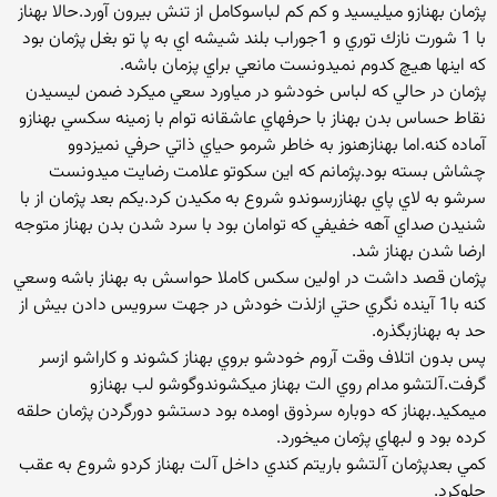
پژمان بهنازو ميليسيد و كم كم لباسوكامل از تنش بيرون آورد.حالا بهناز
با 1 شورت نازك توري و 1جوراب بلند شيشه اي به پا تو بغل پژمان بود
كه اينها هيچ كدوم نميدونست مانعي براي پزمان باشه.
پژمان در حالي كه لباس خودشو در مياورد سعي ميكرد ضمن ليسيدن
نقاط حساس بدن بهناز با حرفهاي عاشقانه توام با زمينه سكسي بهنازو
آماده كنه.اما بهنازهنوز به خاطر شرمو حياي ذاتي حرفي نميزدوو
چشاش بسته بود.پژمانم كه اين سكوتو علامت رضايت ميدونست
سرشو به لاي پاي بهنازرسوندو شروع به مكيدن كرد.يكم بعد پژمان از با
شنيدن صداي آهه خفيفي كه توامان بود با سرد شدن بدن بهناز متوجه
ارضا شدن بهناز شد.
پژمان قصد داشت در اولين سكس كاملا حواسش به بهناز باشه وسعي
كنه با1 آينده نگري حتي ازلذت خودش در جهت سرويس دادن بيش از
حد به بهنازبگذره.
پس بدون اتلاف وقت آروم خودشو بروي بهناز كشوند و كاراشو ازسر
گرفت.آلتشو مدام روي الت بهناز ميكشوندوگوشو لب بهنازو
ميمكيد.بهناز كه دوباره سرذوق اومده بود دستشو دورگردن پژمان حلقه
كرده بود و لبهاي پژمان ميخورد.
كمي بعدپژمان آلتشو باريتم كندي داخل آلت بهناز كردو شروع به عقب
جلوكرد.