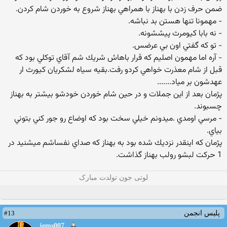
ضمن حرف زدن با بهناز با همراهي بهناز شروع به خوردن شام كردن.
- مهمونا تنها هستن بد نباشه.
- نه بابا كيومرث پيششونه.
- تو كه گفتي اون بي عرضس.
- آره اما مهمون اصليم كه قرار باهاش شريك شم آقاي توكلي بود كه
قبل از شام معذرت خواهي كردو رفت.بقيه سياه لشكريان كيورث ار
عهدشون بر مياد.......
پژمان بعد از اين جملات و در حين شام خوردن خودشو بيشتر به بهناز
چسبوند.
- مرسي اومدي .ميدونم خيلي سخت بود كه اوضاع رو جور كني بتوني
بياي.
پژمان كه اينقدر نزديك شده بود به بهناز كه صداي نفساشم ميشنيد در
1 حركت لبشو رولب بهناز گذاشت.
لوتی جون تولدت مبارک
#13
پلیس انجمن
jems007