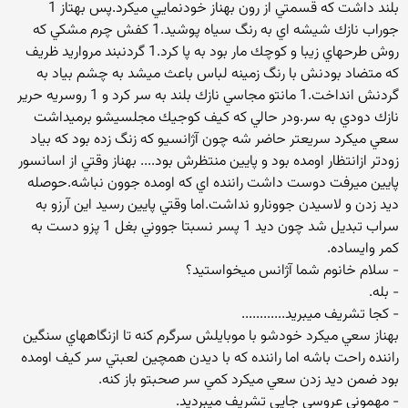
بلند داشت كه قسمتي از رون بهناز خودنمايي ميكرد.پس بهتاز 1
جوراب نازك شيشه اي به رنگ سياه پوشيد.1 كفش چرم مشكي كه
روش طرحهاي زيبا و كوچك مار بود به پا كرد.1 گردنبند مرواريد ظريف
كه متضاد بودنش با رنگ زمينه لباس باعث ميشد به چشم بياد به
گردنش انداخت.1 مانتو مجاسي نازك بلند به سر كرد و 1 روسريه حرير
نازك دودي به سر.ودر حالي كه كيف كوجيك مجلسيشو برميداشت
سعي ميكرد سريعتر حاضر شه چون آژانسيو كه زنگ زده بود كه بياد
زودتر ازانتظار اومده بود و پايين منتظرش بود.... بهناز وقتي از اسانسور
پايين ميرفت دوست داشت راننده اي كه اومده جوون نباشه.حوصله
ديد زدن و لاسيدن جوونارو نداشت.اما وقتي پايين رسيد اين آرزو به
سراب تبديل شد چون ديد 1 پسر نسبتا جووني بغل 1 پزو دست به
كمر وايساده.
- سلام خانوم شما آژانس ميخواستيد؟
- بله.
- كجا تشريف ميبريد............
بهناز سعي ميكرد خودشو با موبايلش سرگرم كنه تا ازنگاههاي سنگين
راننده راحت باشه اما راننده كه با ديدن همچين لعبتي سر كيف اومده
بود ضمن ديد زدن سعي ميكرد كمي سر صحبتو باز كنه.
- مهموني عروسي جايي تشريف ميبرديد.