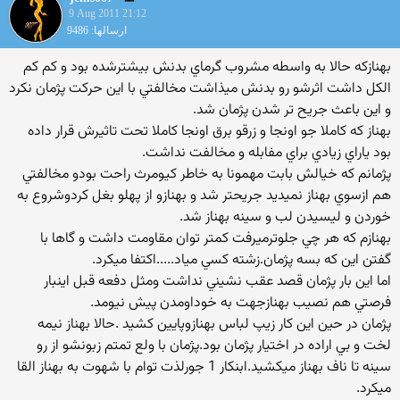
9 Aug 2011 21:12
ارسالها: 9486
بهنازكه حالا به واسطه مشروب گرماي بدنش بيشترشده بود و كم كم
الكل داشت اثرشو رو بدنش ميذاشت مخالفتي با اين حركت پژمان نكرد
و اين باعث جريح تر شدن پژمان شد.
بهناز كه كاملا جو اونجا و زرقو برق اونجا كاملا تحت تاثيرش قرار داده
بود ياراي زيادي براي مفابله و مخالفت نداشت.
پژمانم كه خيالش بابت مهمونا به خاطر كيومرث راحت بودو مخالفتي
هم ازسوي بهناز نميديد جريحتر شد و بهنازو از پهلو بغل كردوشروع به
خوردن و ليسيدن لب و سينه بهناز شد.
بهنازم كه هر چي جلوترميرفت كمتر توان مقاومت داشت و گاها با
گفتن اين كه بسه پژمان.زشته كسي مياد.....اكتفا ميكرد.
اما اين بار پژمان قصد عقب نشيني نداشت ومثل دفعه قبل اينبار
فرصتي هم نصيب بهنازجهت به خوداومدن پيش نيومد.
پژمان در حين اين كار زيپ لباس بهنازوپايين كشيد .حالا بهناز نيمه
لخت و بي اراده در اختيار پژمان بود.پژمان با ولع تمتم زبونشو از رو
سينه تا ناف بهناز ميكشيد.ابنكار 1 جورلذت توام با شهوت به بهناز القا
ميكرد.