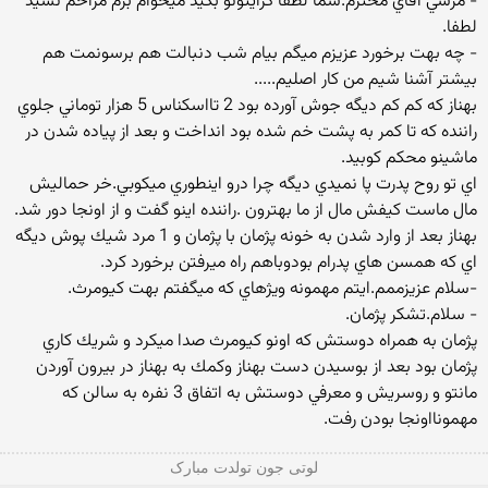
- مرسي آقاي محترم.شما لطفا كرايتونو بگيد ميخوام برم مزاحم نشيد
لطفا.
- چه بهت برخورد عزيزم ميگم بيام شب دنبالت هم برسونمت هم
بيشتر آشنا شيم من كار اصليم.....
بهناز كه كم كم ديگه جوش آورده بود 2 تااسكناس 5 هزار توماني جلوي
راننده كه تا كمر به پشت خم شده بود انداخت و بعد از پياده شدن در
ماشينو محكم كوبيد.
اي تو روح پدرت پا نميدي ديگه چرا درو اينطوري ميكوبي.خر حماليش
مال ماست كيفش مال از ما بهترون .راننده اينو گفت و از اونجا دور شد.
بهناز بعد از وارد شدن به خونه پژمان با پژمان و 1 مرد شيك پوش ديگه
اي كه همسن هاي پدرام بودوباهم راه ميرفتن برخورد كرد.
-سلام عزيزممم.ايتم مهمونه ويژهاي كه ميگفتم بهت كيومرث.
- سلام.تشكر پژمان.
پژمان به همراه دوستش كه اونو كيومرث صدا ميكرد و شريك كاري
پژمان بود بعد از بوسيدن دست بهناز وكمك به بهناز در بيرون آوردن
مانتو و روسريش و معرفي دوستش به اتفاق 3 نفره به سالن كه
مهمونااونجا بودن رفت.
لوتی جون تولدت مبارک