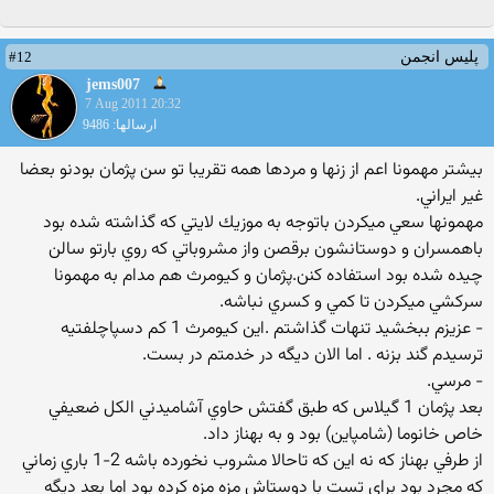
#12
پلیس انجمن
jems007
7 Aug 2011 20:32
ارسالها: 9486
بيشتر مهمونا اعم از زنها و مردها همه تقريبا تو سن پژمان بودنو بعضا
غير ايراني.
مهمونها سعي ميكردن باتوجه به موزيك لايتي كه گذاشته شده بود
باهمسران و دوستانشون برقصن واز مشروباتي كه روي بارتو سالن
چيده شده بود استفاده كنن.پژمان و كيومرث هم مدام به مهمونا
سركشي ميكردن تا كمي و كسري نباشه.
- عزيزم ببخشيد تنهات گذاشتم .اين كيومرث 1 كم دسپاچلفتيه
ترسيدم گند بزنه . اما الان ديگه در خدمتم در بست.
- مرسي.
بعد پژمان 1 گيلاس كه طبق گفتش حاوي آشاميدني الكل ضعيفي
خاص خانوما (شامپاين) بود و به بهناز داد.
از طرفي بهناز كه نه اين كه تاحالا مشروب نخورده باشه 2-1 باري زماني
كه مجرد بود براي تست با دوستاش مزه مزه كرده بود اما بعد ديگه