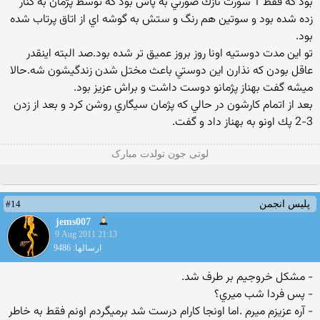
بود كه فقط 1 شورت نازك صورتي به پاش بود كه توسط پژمان به كنار
زده شده بود و سوتين هم رنگ و ستش به گوشه اي از اتاق پرتاب شده
بود.
تو اين مدت دوستيه اونا روز بروز عميق تر شده بود.صد البته اينقدر
عاقل بودن كه نذارن اين دوستي باعث مختل شدن زندگيشون شه.حالا
ميشه گفت بهناز پژمانو دوست داشت و براش عزيز بود.
بعد از اتمام كارشون در حالي كه پژمان سيگاري روشن كرد و بعد از زدن
3-2 پك اونو به بهناز داد و گفت.
لوتی جون تولدت مبارک
#14
پلیس انجمن
jems007
9 Aug 2011 21:13
ارسالها: 9486
- مشكل خروجيم بر طرف شد.
- پس فردا شب ميري؟
- آره عزيزم ميرم .اما اونجا كارام درست شد برميگردم اونم فقط به خاطر