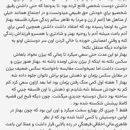
داشتن دوست شخصي قانع كرده بود .تا بدونجا كه حتي داشتن رفيق
شخصيو براي خودش حق طبيعي ميدونست.و در اجتماع همانند خيلي
از متاهل ها (اعم از زن و مرد) به ظاهر سالم زندگي ميكرد.فلسفه بهناز
حتي به اونجا رسيده بود كه اعتقاد داشت داشتن همچين كسي براي
آدم باعث ميشه آدم با روحيه بهتر و شادتري با همسرو فرزنداش زندگي
كنه و وقتي اعصابش خورده با خالي كردن اون سر دوستش اونو به
خانواده ديگه منتقل نكنه!
بهناز تو اين مدت حتي سعي ميكرد تا زماني كه بيژن نخواد باهاش
سكس نكنه.نه اينكه از بيژن بدش اومده باشه نه .بهناز هنوز بيژن و
دوست داشت.اما نميخواست مقايسه ناخواسته سكس ضعيف بيژن
در مقابل سكس پژمان تو ذهنش بيژنو براش ناتوان جلوه داده شه.
بهناز 1 هفته اول كمي منگ رفتن پژمان بود اما بعد ازاون سعي كرد كم
كم به خودش مسلط شه.شايدم تو ذهنش با اون فلسفه چيني كه
ساخته بود دنبال دوستيه جديدي ميگشت. چون ديگه قبح اين قضيه
كاملا پيشش شكسته شده بود .
فقط 1 چيزي كار بهنازو سخت ميكرد و اون اين بود كه چون بهناز در
اولين دوستيش با كسي آشنا شده بود كه از نظر
ظاهري.مالي.اخلاقي.فرهنگي در رده بالايي قرار داشت و عملا اين باعث