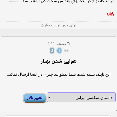
ميشد كه بهناز در انتخابهاي بعديش سخت گير انانه تر شه ............
پایان
لوتی جون تولدت مبارک
صفحه: 2 / 2
2
1
<<
هوایی شدن بهناز
این تاپیک بسته شده. شما نمیتوانید چیزی در اینجا ارسال نمائید.