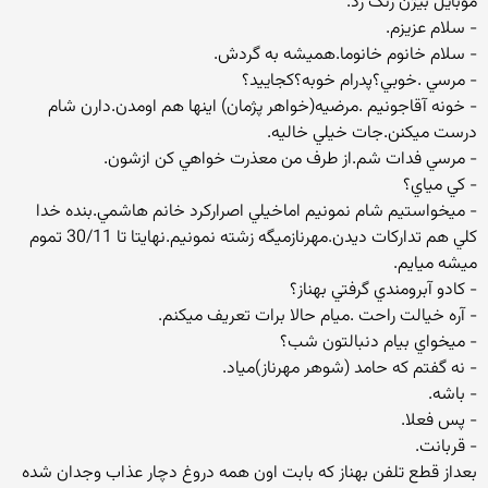
موبايل بيژن زنگ زد.
- سلام عزيزم.
- سلام خانوم خانوما.هميشه به گردش.
- مرسي .خوبي؟پدرام خوبه؟كجاييد؟
- خونه آقاجونيم .مرضيه(خواهر پژمان) اينها هم اومدن.دارن شام
درست ميكنن.جات خيلي خاليه.
- مرسي فدات شم.از طرف من معذرت خواهي كن ازشون.
- كي مياي؟
- ميخواستيم شام نمونيم اماخيلي اصراركرد خانم هاشمي.بنده خدا
كلي هم تداركات ديدن.مهرنازميگه زشته نمونيم.نهايتا تا 30/11 تموم
ميشه ميايم.
- كادو آبرومندي گرفتي بهناز؟
- آره خيالت راحت .ميام حالا برات تعريف ميكنم.
- ميخواي بيام دنبالتون شب؟
- نه گفتم كه حامد (شوهر مهرناز)مياد.
- باشه.
- پس فعلا.
- قربانت.
بعداز قطع تلفن بهناز كه بابت اون همه دروغ دچار عذاب وجدان شده