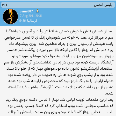
#11
پلیس انجمن
jems007
7 Aug 2011 20:31
ارسالها: 9486
بعد از شستن تنش با دوش دستي به اتاقش رفت و آخرين هماهنگيا
هم با مهرناز كرد .بعد به خونه پدر شوهرش زنگ زد تا ضمن عذرخواهي
بابت غيبتش از رسيدن بيژن و پدرام مطمين شه. بيژن پيشتهاد داد
بياد دنبالش ام بهناز با گفتن اينكه باآژانس ميره و برگشتنشم همسر
مهرناز ميرسونتشون بيژنو از اينكار منصرف كرد.موها و صورتشو تو
آرايشگاه درست كرده بود پس كار زيادي نداشت.ندي آرايشگرش باز هم
استعداد آرايشگريشو نشون داده بود.موهاي بهناز كه از جلو بالا بسته
شده بود و از پشب روي شونه هاش به صورت فر دار ريخته شده بود
همراه آرايش با ته رنگ قرمز تيره كه مخصوص آرايشه شب بود همه
نشون از اين داشت كه بهناز به دست 1 آرايشگر ماهر و ذبده آراسته
شده.
بعد ازاين مقدمات نوبت لباس شد بهناز 1 لباس دكلته دودي رنگ زيبا
كه مناسب مجلس شب بودو انتخاب كرد كه كاملا چسب بدنش بود
.لباس انتخابي بهناز كاملا بلند بود و روي رون سمت راستش 1 چاك