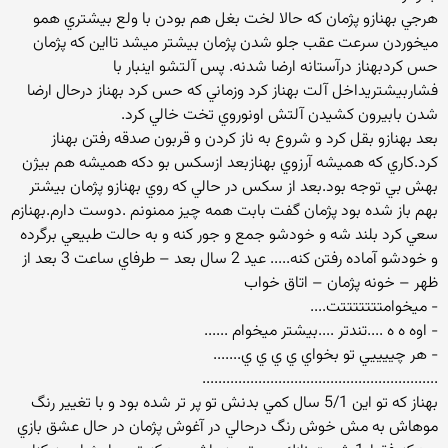
هرجي بهنازو پژمان كه حالا لخت بغل هم بودن با ولع بيشتري همو
ميخوردن سرعت عقب جلو شدن پژمان بيشتر ميشد تااين كه پژمان
حس كردبهناز درآستانه ارضا شدنه. پس آلتشو اينبار با
فشاربيشتريداخل آلت بهناز كرد وزماني كه حس كرد بهناز درحال ارضا
شدن بابيرون كشيدن آلتش اونوروي تخت خالي كرد.
بعد بهنازو بقل كرد و شروع به ناز كردن و قربون صدقه رفتن بهناز
كرد.كاري كه هميشه آرزوي بهنازبعد ازسكس بو دكه هميشه هم بيژن
بهش بي توجه بود.بعد از سكس در حالي كه روي بهنازو پژمان بيشتر
بهم باز شده بود پژمان گفت بابت همه چيز ممنونم .دوست دارم.بهنازم
سعي كرد بلند شه و خودشو جمع و جور كنه و به حالت طبيعي برگرده
و خودشو آماده رفتن كنه..... عيد 2 سال بعد – طرفاي ساعت 3 بعد از
ظهر – خونه پژمان – اتاق خواب
- ميخوامتتتتتتتت....
- اوه ه ه ....تندتر ....بيشتر ميخوام ......
- هر چييييي تو بخواي ي ي ي ي.......
...........................................................
بهناز كه تو اين 5/1 سال كمي بدنش تو پر تر شده بود و با تغيير رنگ
موهاش به مش خوش رنگ درحالي در آغوش پژمان در حال عشق بازي