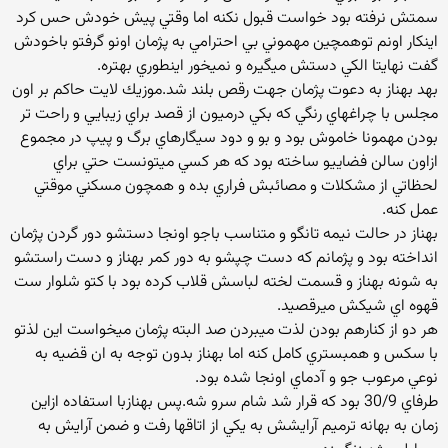
سمتش نرفته بود خواست قبول نكنه اما وقتي پيش خودش حس كرد
اينكار اونم توهمچين مهموني بي احترامي به پژمان اونو گرفتو باخودش
گفت نهايتا الكي دستش ميگيره و نميخور اينطوري بهتره.
بهد بهناز به دعوت پژمان جهت رقص بلند شد.موزيك لايت حاكم بر اون
مجلس با چراغهاي رنگي كه بكي درميون از قصد براي زيبايي و راحت تر
بودن مهمونا خاموش بود و بو و دود سيگارهاي برگ و پيپ در مجموع
ازاون سالن فضاييو ساخته بود كه هر كسي ميتونست حتي براي
لحظاتي از مشكلات و مصائبش فراري بده و همچون مسكني موقتي
عمل كنه.
بهناز در حالت نيمه تانگو و متناسب باجو اونجا دستشو دور گردن پژمان
انداخته بود و پژمانم كه دست چپشو به دور كمر بهناز و دست راستشو
به شونه بهناز و قسمت لخته لباسش قلاب كرده بود با كتو شلوار ست
قهوه اي شيكش ميرقصيد.
هر دو از كنارهم بودن لذت ميبردن صد البته پژمان ميخواست اين لذتو
با سكس و همبستري كامل كنه اما بهناز بدون توجه به ان قضيه به
نوعي مرعوب جو و آدماي اونجا شده بود.
طرفاي 30/9 بود كه قرار شد شام سرو شه.پس بهنازبا استفاده ازاين
زمان به بهانه ترميم آرايشش به يكي از اتاقها رفت و ضمن آرايش به