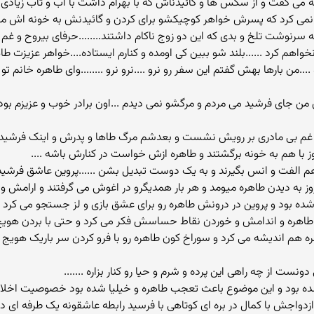
ه می گفت و از سکس ها و گائیدناش که با بهرام داشت با اب و تاب زیادی ح
 نمی کرد که پسرش خواهر کوچیکشو برای کردن و گائیدنش به خونه اش 
سرنوشت تلخ و بدی که این دو زوج ناکام داشتند........حرفای بیروح و غم ا
ور نخواهم کرد ......بلند شو ببین کی اومده و کنارم ایستاده....خواهر عز
...من بارها بهش گفتم این سفر رو نرو ....نرو نرو ........وای طاهره خانم
من جای فرشید می مردم و مرگشو نمی دیدم ...اون برادر خوب و عزیزم بود
ر غم بی مادری بر رویش نشست و بعدشم مرگ طاها و پدرش و اینک فرشید ..
 روز با هم به خونه برگشتند و طاهره ازش خواست در کنارش باشه ....
اهم الفت و انس بگیرند و به یک دوست تبدیل بشن ......پروین عاشق فرشی
به دیدن طاهره میومد و هر بار همدیگرو در اغوش می گرفتند و ارامش و
ه بود و پروین در درونش طاهره رو برای عشق بازی و لز جستجو می کرد
ه طاهره و اندامش و خوردن نقاط حساسش فکر می کرد و حتی با بردن هو
ه هم اندیشه می کرد و سوراخ کون طاهره رو با فرو کردن سر باریک هویج
ونست از چه راهی این پرده و شرم و حیا رو کنار بزاره .......
 شده بود و این موضوع باعث تعجب طاهره و خیلیا شده بود خصوصیت اخلاق
واجش با کمال در بره ای کوتاهی با فرسید رابطه عاشقونه یک طرفه ای دا