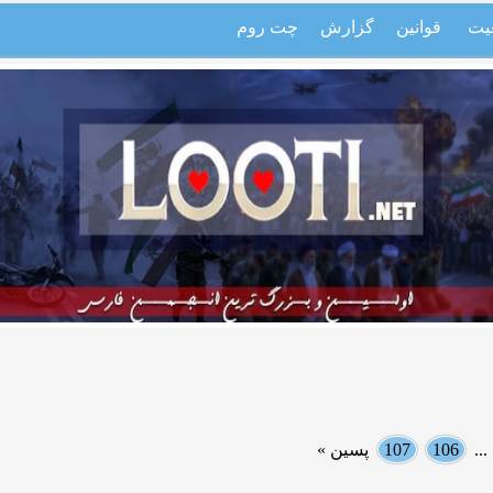
یت
قوانین
گزارش
چت روم
..
106
107
پسین »