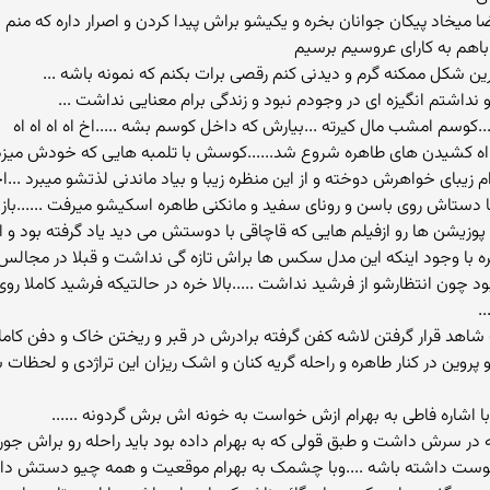
ا میخاد پیکان جوانان بخره و یکیشو براش پیدا کردن و اصرار داره که م
 باهم به کارای عروسیم برسیم
 شکل ممکنه گرم و دیدنی کنم رقصی برات بکنم که نمونه باشه ...
 رو نداشتم انگیزه ای در وجودم نبود و زندگی برام معنایی نداشت ...
...کوسم امشب مال کیرته ...بیارش که داخل کوسم بشه .....اخ اه اه اه اه
اه کشیدن های طاهره شروع شد......کوسش با تلمبه هایی که خودش میز
 زیبای خواهرش دوخته و از این منظره زیبا و بیاد ماندنی لذتشو میبرد ..
دستاش روی باسن و رونای سفید و مانکنی طاهره اسکیشو میرفت ......ب
این پوزیشن ها رو ازفیلم هایی که قاچاقی با دوستش می دید یاد گرفته بود و
ا وجود اینکه این مدل سکس ها براش تازه گی نداشت و قبلا در مجالس و
بود چون انتظارشو از فرشید نداشت .....بالا خره در حالتیکه فرشید کاملا 
.
هد قرار گرفتن لاشه کفن گرفته برادرش در قبر و ریختن خاک و دفن کاملش ب
ین در کنار طاهره و راحله گریه کنان و اشک ریزان این تراژدی و لحظات سیا
ا اشاره فاطی به بهرام ازش خواست به خونه اش برش گردونه ......
مه در سرش داشت و طبق قولی که به بهرام داده بود باید راحله رو براش 
توست داشته باشه ....وبا چشمک به بهرام موقعیت و همه چیو دستش داد..