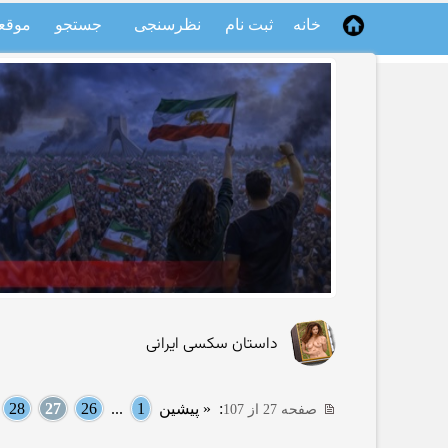
خانه
ثبت نام
نظرسنجی
جستجو
موقع
داستان سکسی ایرانی
:
« پیشین
1
...
26
27
28
.
صفحه 27 از 107