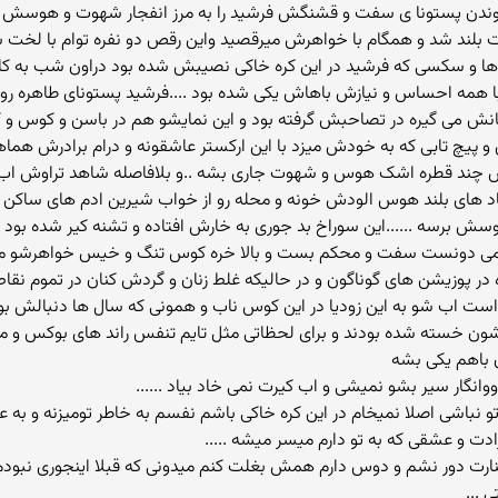
زوندن پستونا ی سفت و قشنگش فرشید را به مرز انفجار شهوت و هوسش
شت بلند شد و همگام با خواهرش میرقصید واین رقص دو نفره توام با لخ
 و سکسی که فرشید در این کره خاکی نصیبش شده بود دراون شب به کام
مه احساس و نیازش باهاش یکی شده بود ....فرشید پستونای طاهره رو در 
مانش می گیره در تصاحبش گرفته بود و این نمایشو هم در باسن و کوس و
ش و پیچ تابی که به خودش میزد با این ارکستر عاشقونه و درام برادرش ه
 چند قطره اشک هوس و شهوت جاری بشه ..و بلافاصله شاهد تراوش ا
یاد های بلند هوس الودش خونه و محله رو از خواب شیرین ادم های ساکن 
وسش برسه ......این سوراخ بد جوری به خارش افتاده و تشنه کیر شده بود .
می دونست سفت و محکم بست و بالا خره کوس تنگ و خیس خواهرشو مال 
در پوزیشن های گوناگون و در حالیکه غلط زنان و گردش کنان در تموم نقا
خواست اب شو به این زودیا در این کوس ناب و همونی که سال ها دنبالش بو
شون خسته شده بودند و برای لحظاتی مثل تایم تنفس راند های بوکس و مبا
 باهم یکی بشه
نگار سیر بشو نمیشی و اب کیرت نمی خاد بیاد ......
تو نباشی اصلا نمیخام در این کره خاکی باشم نفسم به خاطر تومیزنه و به 
ادت و عشقی که به تو دارم میسر میشه .....
ارت دور نشم و دوس دارم همش بغلت کنم میدونی که قبلا اینجوری نبودم 
 ...