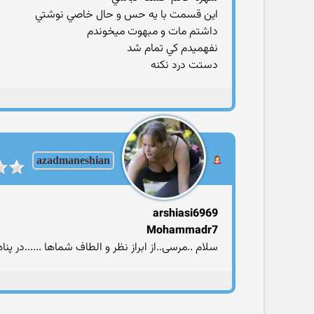
اين قسمت با يه حس و حال خاصي نوشتي
داشتم مات و مبهوت ميخوندم
نفهميدم کي تمام شد
دستت درد نکنه
azadmaneshian
arshiasi6969
Mohammadr7
سلام ..مرسی..از ابراز نظر و الطاف شماها ......در پناه