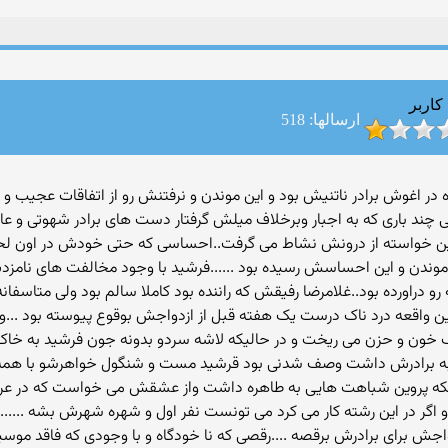
کاربر
ارسالها: 518
 اغوش برادر ناتنیش بود و این موندن و نرفتنش رو از اتفاقات عجیب و 
ی چند باری که به اجبار وبرخلاف میلش گرفتار دست های برادر شهوتی و 
ن خواسته از درونش نشاط می گرفت..احساسی که حتی خودش در اون لحظ
موندن و این احساسش رسیده بود ......فرشید با وجود مخالفت های نامزدش
دراورده بود..غلامرضا رفیقش که راننده بود کاملا سالم بود ولی متاسفانه
 واقعه درد ناک درست یک هفته قبل از ازدواجش بوقوع پیوسته بود ...وای
ک خون و حزن می ریخت و در حالیکه لاشه سردو بدونه جون فرشید به خاک
ه به برادرش داشت وصف شدنی بود قرشید مست و شنگول خواهرشو با همه
ینکه پروین شباهت هایی به طاهره داشت واز عشقش می خواست که در عر
و اگر در این رشته کار می کرد می تونست نفر اول و شهره شهرش بشه ......فر
اجش برای برادرش برقصه ....رقصی که نا خودگاه و با وجودی که فاقد موسیق