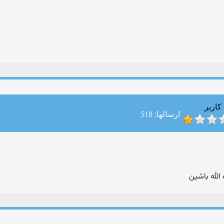
کاربر
ارسالها: 518
 الله باشین