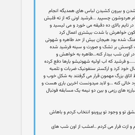
ت شدن و بیرون کشیدن لباس های همدیگه انجام
 هردوشون چسپید ...فرشید اونی که از ته قلبش
تایم بالای ده دقیقه می خورد و می لیسید و
 کون خواهرش با شدت بیشتری اعمال کرد
ماهنگ شده بود هیجان بیش از حد طاهره و شهوتی
ب کوسش بر تشک و صورت و سینه فرشید شده
در اون شب بیدار کنه...طاهره به خواهش و
....و فرشید که اب اولیه شهوتیشو بارها دفع کرده
خود کرد و ارکستر سنفونیک ضربات و تلمبه
ط اتاق بزرگ مهمون قرار می گرفتند به شکل خوب و
د خالی کنه ...و لابد میدونست اخرین باری هست و
رزه های رزمی و بین دو نیمه یک مسابقه فوتبال
عشق تو و وجود تو پروینو انتخاب کردم و باهاش
و ازت فرار می کردم ..امشب از اون شب های