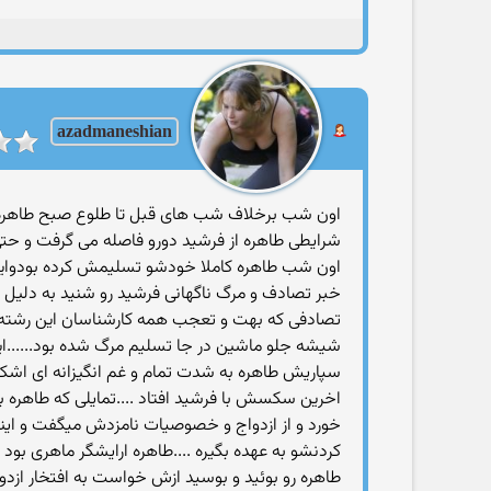
azadmaneshian
اون شب برخلاف شب های قبل تا طلوع صبح طاهره در
شرایطی طاهره از فرشید دورو فاصله می گرفت و حت
اون شب طاهره کاملا خودشو تسلیمش کرده بودوای
خبر تصادف و مرگ ناگهانی فرشید رو شنید به دلیل 
تصادفی که بهت و تعجب همه کارشناسان این رشته رو 
شیشه جلو ماشین در جا تسلیم مرگ شده بود......این
سپاریش طاهره به شدت تمام و غم انگیزانه ای اش
اخرین سکسش با فرشید افتاد ....تمایلی که طاهر
خورد و از ازدواج و خصوصیات نامزدش میگفت و ا
کردنشو به عهده بگیره ....طاهره ارایشگر ماهری بود 
طاهره رو بوئید و بوسید ازش خواست به افتخار ازدو