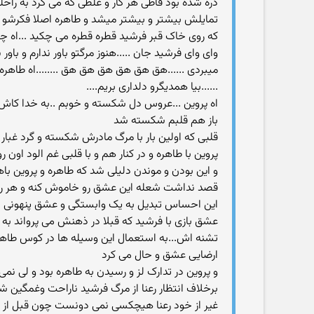
ذره شده بود فاطی هر کار و غلطی که می کرد به راحل
تمایلش بیشتر و بیشتر میشد و طاهره اصلا فکرشو
که روی خاک قبر فرشید قطره قطره می چکید ...اه چه 
وای وای فرشید جان .....هنوز مرگتو باور ندارم و با
میبردی ......هق هق هق هق هق هق ........اه طاهره .
......بیا همدیگرو دلداری بریم....
اه پروین ...عروس دل شکسته و خوبم ..به خدا کاش 
باز هم قلبم شکسته شد
قلبی که اولین بار با مرگ مادرش شکسته و گرد غبا
پروین با طاهره و در کنار هم و با قلبی غم الود اون
و این بودن و موندن دلیلی شد که طاهره و پروین ب
قصد نداشت شعله این عشق رو خاموش کنه و هر روز 
این احساس تبدیل به یک وابستگی و عشق پنهونی شد
عشق بازی با فرشید که قبلا در ذهنش می پرواند ب
تشنه اش...به استعمال این وسیله ها در کوس طاهر
ارضایی عشق و حال می کرد
و پروین در تدارک لز و رسیدن به طاهره بود و لی نمی د
برخلاف انتظار رعنا از مرگ فرشید ناراحت وغمگین
غیر از خود رعنا هیچکسی نمی دونست چون قبل از ازد