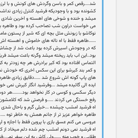
شد....رقص کمر و باسن وگردش های کونش و با لر
کشونده بود و با وجودیکه فرشید کنترل زیادی ندا
میشد و خنده و شوخی های اهسته و اخرین شادی ها
می خواست دراون شب تصاحب کرده بود و طاهره با ه
نوکاشو با زبونش مثل بچه ای که شیر از پستون ما
......طاهره فقط با اه ناله های خاموش و اهسته ا
که در وجودش اسیرش کرده بود باعث شد از چشاش
بود..این اب باید ریخته میشد وگرنه باعث میشد فر
التماس افتاده بود که کیر برادرش هر چه زودتر به ک
و کمر بند کیرشو برای این سکس اخری که خودش ن
های پاپ گونه اش شروع شد .....دقایق زیادی طاهره 
ایده الی گائیده میشد ...وفرشید انگار کیرش نمی 
دیگر سکسی و کوسی در کار نخواهد بود........هر دو
رفع خستگی می کردند .....و فرصتی شد که کلامشون
اه فرشید امشب چیشده ...خیلی گرم و باحال شدی ووا
طاهره خواهر عزیز تر از جانم همش به خاطر توه ....
عروسی می کنم عسق بازی با پروین فقط با اجازه و ار
اه فرشید نمی دونم امشب چم شده دلم میخاد از کن
طلایی و خوب منه ......ولی کاش به این سفر نمی رفتی