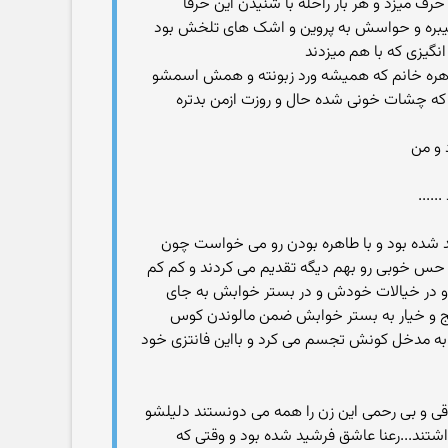
رف میزد و هر بار راحله با شنیدن این حرفا
میبره و حواسش به پروین و اشک های تلخش بود
نگیزی که با هم میزدند
یزت طاهره خانم که همیشه ورد زبونته و همش اسمشو
 تو که چشات خونی شده حال و روزت ازمن بدتره
 و من
....
د شده بود و با طاهره بودن رو می خواست چون
 حس خوبی رو بهم دیگه تقدیم می کردند و کم کم
 و در خیالات خودش و در بستر خوابش به جای
یج و خیار به بستر خوابش ضمن مالوندن کوس
 به مدخل کونش تجسم می کرد و بااین فانتزی خود
ی و بی رحمی این زن را همه می دونستند دلیلشو
شتند...رعنا عاشق فرشید شده بود و وقتی که