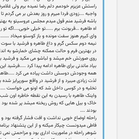
راستش عزیزم خودمم دلم رضا نمیده برم ولی غلامرض
واجبه ....زودی فردا میرم و روز بعدش بر می گردم تا
باشه فرشید منم قول میدم مجلس عروسیتو به بهترین
اه طاهره ...قربونت برم ......تو خیلی خوبی....اگه تو
وای کیرم هنوز سفت مونده و باز کوستو میخاد .......
نیمه دوم سکس گرم و داغ طاهره و فرشید با سوت 
در بهترین فرم و حالت ممکنه چشای خمارشو به اندام
روی صورتش خم میشد و لباشو می مکید و فرشید با 
بیاد ماندنی برای طاهره ادامه پیدا کرد .....فرشید 
همه وجودش دوسش داشت پیاده می کرد .....طاهره ب
لذت زیادی میبرد و از فرشید در واقع سورپرایز شده 
تخلیه و در کوسی داخل شد که اونو می خواست ......
واینک طاهره با رسیدن به این نقطه خاطره اون شب شا
خاک و بیل هایی که روش ریخته میشد پر شده بود و پرو
بودند ....
راحله اوضاع خوبی نداشت و افت فشار گرفته بود و ب
فاطی میدونست چیکار میکنه و از این پتشنهاد برنا
شوهر راحله در ماموریت اداری بود و مزاحمتی نمی 