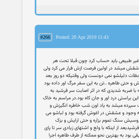
#266
Posted: 20 Apr 2019 11:43
غیر طبیعی باید حساب کرد چون قبلا تحت هر
عاشقش میشد در اولین فرصت ازش فرار می کرد ولی
ات دلیلشو نمی دونست ولی وقتیکه دو روز بعد
 و حتی طاهره ..تن به این سفر مرگ اور داده بود
 با ضربه شدیدی که در اثر اصابت سر فرشید به
ن براستی درد اور و جان کاه بود.در مراسم به خاک
 سپرده میشد به یاد اون شب خاطره انگیزش و
 وجود و عشقش در اغوش گرفته بود و لباشو می
وسیش سنگ تموم بزاره و حتی ارایش و بزک
شیدبعد از اینکه با ولع و اشتهای زیادی سر تا پای
ی بود به بهترین نحو ممکنه از طرف طاهره اجرا