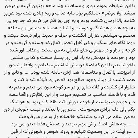
با این شرایطم بمونم دوری و مسافرت چند ماهه بهترین گزینه برای من
میشد اولا موضوع حاملگیم برام مایه عذاب و رنج زیادی شده بود هرروز
شاهد بالا اومدن شکمم بودم و به اون روز فکر می کردم که چه جوابی
به بچه هام و هوشنگ و دوست و اشنا و همسایه بدم من زن مطلقه
محسوب میشدم . هزاران انگشت و حرف و حدیث برام درست میشد و
دوما نگاه های سنگین و غیر قابل تحمل کمال که جسته و گریخته و در
کوچه و بازار و در مهمونی های فامیلی به من سخت و عذاب اور شده
بود و حودمم با دیدنش به یاد اون روز بسیار سخت و کذایی سکس
ناخوشایندم با اون که اصلا دوسش نداشتم میفتادم و واقعا پشیمون
از امیزشم با کمال و متاسفانه هم ازش حامله شده بودم ......و ثانیا و از
همه کشنده تر وبدتر وجود صالح بود که هر روز قیافه شو با کت و
شلوار اتو کشیده و کلاه شاپو رو در سر کوچه مون می دیدم و قدم به
قدم و با فاصله مناسب در تعقیبم میومد و از این رفتارش واقعا عصه
می خوردم میتونستم از خودم دورش کنم فقط کافی بود به هوشنگ
بگم ولی دلم براش میسوخت .....هر روز با لبخند و تبسم خوبش از دور
به من سلام می کرد .و عشقشو خالصانه وار به من می فروخت
......بچه هاش اصلا براش مهم نبودند و هدفش فقط دیدن من بود
.....و اینکه در این وضعیت تنهایم و بدونه شوهر و شهوتی که از قبل