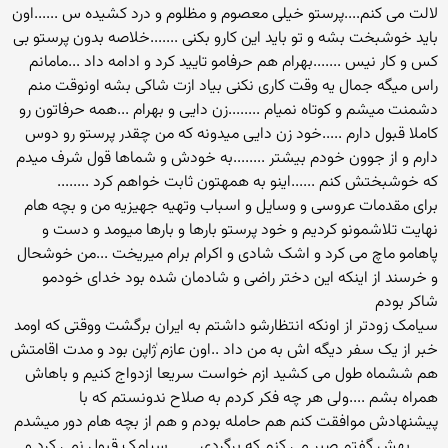
لالت می کنم....پرستو خیلی معصوم و مظلوم و درد کشیده س ......اون
باید خوشبخت بشه و تو باید این کارو بکنی .......خلاصه بدون پرستو بی
کس و کار نیس .......بهرام هم حرفامو تایید کرد و ادامه داد ...مامانم
راس میگه جمال یه وقت کاری نکنی بیاد ازت شاکی بشه اونوقت منم
دشمنت میشم و کوتاه نمیام ........زن دایی و بهرام ...همه حرفاتون رو
کاملا قبول دارم .....خود زن دایی میدونه که من چقدر پرستو رو دوس
دارم و از جوون خودم بیشتر ........به خودش و شماها قول شرف میدم
که خوشبختش کنم ......اینو به همهتون ثابت خواهم کرد ........
برای مقدمات عروسی و وسایل و اسباب وتهیه جهیزیه من و بچه هام
نهایت تلاشمونو کردیم و خود پرستو بارها و بارها میومد و دست و
پاهامو ماچ می کرد و اشک شادی و اکرام برام میریخت ...من خوشحال
و خرسند از اینکه این دختر راضی و شادمان شده بود خدای خودمو
شاکر بودم
سیامک زودتر از اونکه انتظارشو داشتم به ایران برگشت ووقتی که اومد
خبر از یک سفر دیگه اش به من داد ..اون عازم ٰژاپن بود و مدت اقامتش
هم ششماه طول می کشید ازم خواست سریعا ازدواج کنیم و باهاش
همراه بشم ....ولی هر چه فکر کردم به صلاح ندونستم که با
پیشنهادش موافقت کنم هم حامله بودم و هم از بچه هام دور میشدم
.......بهش گفتم صبر می کنم که برگردی .......سیامک قبول نمی کرد و