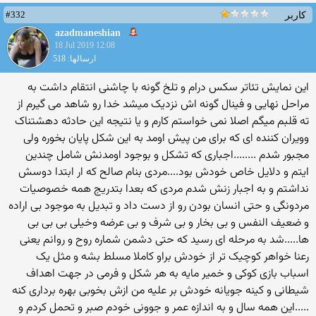
#332
کاربر
azadmaneshian
18 Jul 2019 12:08
ارسالها: 518
این نمایش تئاتر سکس درام و تلخ گونه با چاشنی انتقام داشت به
مراحل نهایی و فینال گونه اش نزدیک میشد خدا رو شاهد می گیرم از
ته قلبم میگم اصلا نمی خواستم کارم و یا نتیجه این حادثه دهشتناک
وویران کننده ای که برای من پیش اومد به این شکل پایان بخوره ولی
مجبور شدم ........اجباری که تشکل و بوجود اومدنش شامل چندین
ایتم و دلایل خاص خودش بود....مردی بنام صالح که ار ابتدا دوسش
نداشتم و به اجبار زنش شدم مردی که بعدا بتدریج همه خصوصیات
مردونگی و حتی انسان بودن رو از دست داد و تبدیل به موجود بی اراده
و ضعیف النفس و بی بخار و بی شرف و بی عرضه وخیلی بی بی بی
ها.....شد به مرحله ای رسید که حتی دشمن شماره روح و روانم یعنی
رعنا خواهر کوچیک تر از خودش براو کاملا مسلط بشه و مثل یک
اسباب بازی کوکی و خمیر مایه به هر شکل و فرمی در جهت اهداف
شیطانی و کینه جویانه خودش بر علیه من ازش بخوبی بهره برداری کنه
.....این همه سال و به اندازه عمر و جوونی خودم صبر و تحمل کردم و