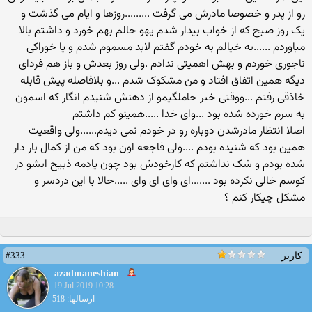
رو از پدر و خصوصا مادرش می گرفت .........روزها و ایام می گذشت و
یک روز صبح که از خواب بیدار شدم یهو حالم بهم خورد و داشتم بالا
میاوردم ......به خیالم به خودم گفتم لابد مسموم شدم و یا خوراکی
ناجوری خوردم و بهش اهمیتی ندادم .ولی روز بعدش و باز هم فردای
دیگه همین اتفاق افتاد و من مشکوک شدم ...و بلافاصله پیش قابله
خاذقی رفتم ...ووقتی خبر حاملگیمو از دهنش شنیدم انگار که اسمون
به سرم خورده شده بود ...وای خدا .....همینو کم داشتم
اصلا انتظار مادرشدن دوباره رو در خودم نمی دیدم......ولی واقعیت
همین بود که شنیده بودم ....ولی فاجعه اون بود که من از کمال بار دار
شده بودم و شک نداشتم که کارخودش بود چون یادمه ذبیح ابشو در
کوسم خالی نکرده بود .......ای وای ای وای .....حالا با این دردسر و
مشکل چیکار کنم ؟
#333
کاربر
azadmaneshian
19 Jul 2019 10:28
ارسالها: 518