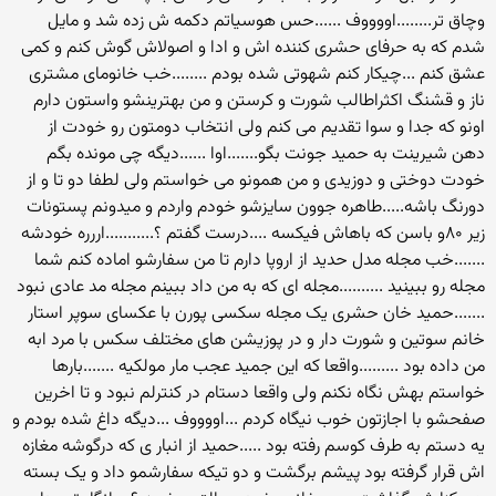
وچاق تر........اووووف ......حس هوسیاتم دکمه ش زده شد و مایل
شدم که به حرفای حشری کننده اش و ادا و اصولاش گوش کنم و کمی
عشق کنم ...چیکار کنم شهوتی شده بودم ........خب خانومای مشتری
ناز و قشنگ اکثراطالب شورت و کرستن و من بهترینشو واستون دارم
اونو که جدا و سوا تقدیم می کنم ولی انتخاب دومتون رو خودت از
دهن شیرینت به حمید جونت بگو.......اوا ......دیگه چی مونده بگم
خودت دوختی و دوزیدی و من همونو می خواستم ولی لطفا دو تا و از
دورنگ باشه.....طاهره جوون سایزشو خودم واردم و میدونم پستونات
زیر ۸۰و باسن که باهاش فیکسه ....درست گفتم ؟...........اررره خودشه
.......خب مجله مدل حدید از اروپا دارم تا من سفارشو اماده کنم شما
مجله رو ببینید ..........مجله ای که به من داد ببینم مجله مد عادی نبود
.......حمید خان حشری یک مجله سکسی پورن با عکسای سوپر استار
خانم سوتین و شورت دار و در پوزیشن های مختلف سکس با مرد ابه
من داده بود .........واقعا که این جمید عجب مار مولکیه .......بارها
خواستم بهش نگاه نکنم ولی واقعا دستام در کنترلم نبود و تا اخرین
صفحشو با اجازتون خوب نیگاه کردم ...اووووف ...دیگه داغ شده بودم و
یه دستم به طرف کوسم رفته بود .....حمید از انبار ی که درگوشه مغازه
اش قرار گرفته بود پیشم برگشت و دو تیکه سفارشمو داد و یک بسته