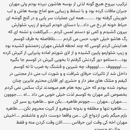
ترکیب بیروح هیچ گونه لذتی از بوسه هاشون نبرده بودم ولی مهران
جبران مافات کرده بود و با تسلط و زیبایی منو اماج بوسه هاش و لب
خوریش گرفته بود .........همه این عملیات سر پایی و در کنج گوشه ای
حیاط خونه ام رخ می داد...با دستای خودم کیرشو از زیپ شلوارش
بیرون کشیدم و کمی تو دستم لمس کردم ....کیرکلفت و تشنه ای که
رگ هاشو خیلی خوب حس می کردم ......بلافاصله به طرف کوسم
هدایتش کردم کوسی که چند لحظه قبلش مهران زحمتشو کشیده بود
و زیپ شلوارمو پایین کشیده و از لای شورتم اماده پذیرایی از کیرش کرده
بود....دستامو دور گردنش گرفتم تا بخوبی کیرش در کوسم جا بگیره
.....اوووووف .....اووووف چه شیرین و قشنگ یه ضرب تا ته کوسم
داخل شد از تاثیرات حرفای شرافت و و شورت اب منی دار مجتبی در
کیفم و متلک های مغز دار و حشری اور اقایان محترم عابرین چنان
بیخود شده بودم که حتی بچه هام هم میومدند ترک سکس نمی کردم
بخصوص کیر مهران به کوسم لذت خیلی خوبی می داد ...اه .....جووون
.....مهران ..مهران .....جوونم طاهره....بکن منو ...طاهره رو سیر کن
.....طاهره تنها و مطلقه و بدونه شوهرو از کیرت محروم نکن......طاهره
بازم میگم بامن ازدواج کن ...من واقعا دوست دارم و عاشقتم ....اخیش
مهران اخه کی وقت این حرفاس .......الان وقت کردن منه و فقط
......حالیته جووونم.......