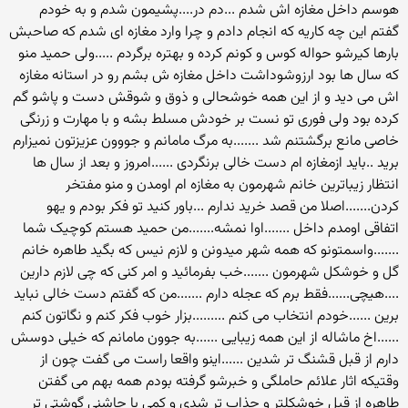
هوسم داخل مغازه اش شدم ...دم در....پشیمون شدم و به خودم
گفتم این چه کاریه که انجام دادم و چرا وارد مغازه ای شدم که صاحبش
بارها کیرشو حواله کوس و کونم کرده و بهتره برگردم .....ولی حمید منو
که سال ها بود ارزوشوداشت داخل مغازه ش بشم رو در استانه مغازه
اش می دید و از این همه خوشحالی و ذوق و شوقش دست و پاشو گم
کرده بود ولی فوری تو نست بر خودش مسلط بشه و با مهارت و زرنگی
خاصی مانع برگشتنم شد .......به مرگ مامانم و جووون عزیزتون نمیزارم
برید ..باید ازمغازه ام دست خالی برنگردی ......امروز و بعد از سال ها
انتظار زیباترین خانم شهرمون به مغازه ام اومدن و منو مفتخر
کردن.......اصلا من قصد خرید ندارم ...باور کنید تو فکر بودم و یهو
اتفاقی اومدم داخل .......اوا نمشه.......من حمید هستم کوچیک شما
.......واسمتونو که همه شهر میدونن و لازم نیس که بگید طاهره خانم
گل و خوشکل شهرمون .......خب بفرمائید و امر کنی که چی لازم دارین
....هیچی......فقط برم که عجله دارم .......من که گفتم دست خالی نباید
برین ......خودم انتخاب می کنم .........بزار خوب فکر کنم و نگاتون کنم
......اخ ماشاله از این همه زیبایی ......به جوون مامانم که خیلی دوسش
دارم از قبل قشنگ تر شدین ......اینو واقعا راست می گفت چون از
وقتیکه اثار علائم حاملگی و خبرشو گرفته بودم همه بهم می گفتن
طاهره از قبل خوشکلتر و جذاب تر شدی و کمی با چاشنی گوشتی تر