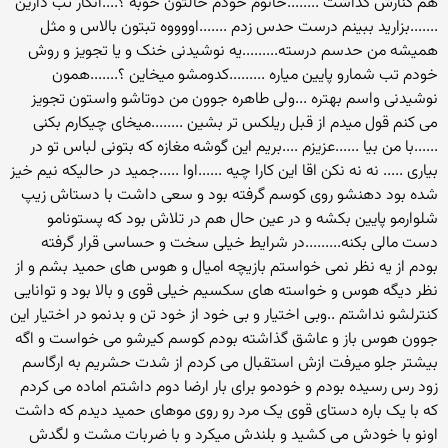
هم کنارش گذاشت ........خانوم خودم حالتون خوبه ؟....انگار تب دارین
.......بزارید ببینم درست حدس زدم .......اووووه تبتون بالاس و مثل
همیشه من حدسم درسته.........یه نوشیدنی خنک و یا تجویز و روش
خودم تب شمارو پایین میاره .........کدومشو میخاین ؟.......همون
نوشیدنی واسم بهتره ...ولی طاهره جوون من دوتاشو واستون تجویز
می کنم قول میدم از قبل ریلکس تر بشین ........میخای چیکارم بکنی
......با من بیا ......عزیزم ....بریم این گوشه مغازه که بتونی لباس تو در
بیاری ..... نه نه نکن اقا این کارا چیه ......اوا .....جمید در حالیکه نیم خیز
شده بود دهنشو روی کوسم گرفته بود و سعی داشت با دستاش زیپ
شلوارمو پایین بکشه و در عین حال هم در تلاش بود که پستونامو
دست مالی بکنه.........در شرایط خیلی سخت و حساسی قرار گرفته
بودم از یه نظر نمی خواستم بازیچه امیال و هوس های حمید بشم و از
نظر دیگه هوس و خواسته های سکسیم خیلی قوی و بالا بود و توانایی
کنترلشو نداشتم ..وبی اختیار و بی خود از خود تن و بدنمو در اختیار این
جوون هوس باز و عاشق گذاشته بودم کوسم کیرشو می خواست و اگه
بیشتر جلو میرفت ازش استقبال می کردم از شدت حشریم به ارگاسم
زود رس رسیده بودم و خودمو برای بار ارضا دوم داشتم اماده می کردم
که با یک باره دستای قوی یک مرد رو روی موهای حمید دیدم که داشت
اونو با خودش می کشید و بلندش میکرد و با ضربات مشت و لگدش