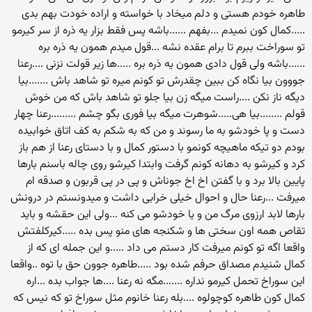
طاهره خودم هستی و دلم میخاد با خواسته و اراده خودت بهم بدی
.....کمال کون نمیدم ...بفهم ......باشه پس فقط بزار یه ذره از سر کیرمو
تو سوراخت ببرم تا برام عقده نشه ...قول میدم همون یه ذره بره
......باشه ولی قول دادی همون یه ذره بره .....ها زیر قولت نزنی ....رعنا
جووون بیا نگاه کن ببین چقدرش تو کونم میره تو شاهد باش .......بیا
دیگه ناز نکن ....راست میگه زن بیا جلو تو شاهد باش که من خوش
قولم ........بیا هی.....شوهرت میگه بیا فوری بگو چشم .........رعنا چهار
دست و پا خودشو به ما رسوند و من که به شکم به کف اتاق خوابیده
بودم دو تیکه ماهیچه کونمو با دستور کمال و با دستای رعنا از هم باز
کرد و کیرشو به دهانه کونم گرفت وابتدا کیرشو روی چاله باسنم بارها
پایین بالا برد و با گفتن اخ اخ جوناش و پی در پی قربون و صدقه ام
میرفت ...رعنا حال و احوال خیلی خرابی داشت و میدونستم در درونش
بارها لابد ارزوی مرگ من و یا خودشو می کنه ...ولی این حقشه و باید
تقاص همه اون سختی ها و شکنجه های منو پس بده .....کیرکلفتش
واقعا اگه تو کونم میرفت کار دستم می داد .....و این جمله ای که از
کمال شنیدم مصداق حرفم شده بود .....طاهره جوون حق با توه ..واقعا
این سوراخ تحمل کیرمو نداره .......مگه نه رعنا ....ها جواب بده ...اره
کمال کون طاهره کوچولوه ....بله رعنا خانوم مثل سوراخ تو که نیس که