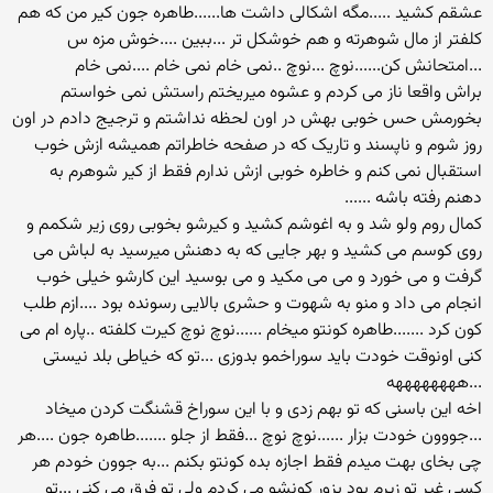
عشقم کشید .....مگه اشکالی داشت ها......طاهره جون کیر من که هم
کلفتر از مال شوهرته و هم خوشکل تر ...ببین ....خوش مزه س
...امتحانش کن......نوچ ...نوچ ..نمی خام نمی خام ....نمی خام
براش واقعا ناز می کردم و عشوه میریختم راستش نمی خواستم
بخورمش حس خوبی بهش در اون لحظه نداشتم و ترجیج دادم در اون
روز شوم و ناپسند و تاریک که در صفحه خاطراتم همیشه ازش خوب
استقبال نمی کنم و خاطره خوبی ازش ندارم فقط از کیر شوهرم به
دهنم رفته باشه ......
کمال روم ولو شد و به اغوشم کشید و کیرشو بخوبی روی زیر شکمم و
روی کوسم می کشید و بهر جایی که به دهنش میرسید به لباش می
گرفت و می خورد و می می مکید و می بوسید این کارشو خیلی خوب
انجام می داد و منو به شهوت و حشری بالایی رسونده بود ....ازم طلب
کون کرد .......طاهره کونتو میخام ......نوچ نوچ کیرت کلفته ..پاره ام می
کنی اونوقت خودت باید سوراخمو بدوزی ...تو که خیاطی بلد نیستی
...ههههههههه
اخه این باسنی که تو بهم زدی و با این سوراخ قشنگت کردن میخاد
...جووون خودت بزار ......نوچ نوچ ...فقط از جلو .......طاهره جون ....هر
چی بخای بهت میدم فقط اجازه بده کونتو بکنم ...به جوون خودم هر
کسی غیر تو زیرم بود بزور کونشو می کردم ولی تو فرق می کنی ...تو