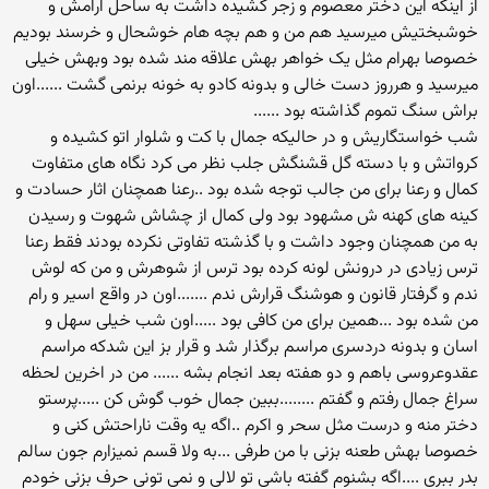
از اینکه این دختر معصوم و زجر کشیده داشت به ساحل ارامش و
خوشبختیش میرسید هم من و هم بچه هام خوشحال و خرسند بودیم
خصوصا بهرام مثل یک خواهر بهش علاقه مند شده بود وبهش خیلی
میرسید و هرروز دست خالی و بدونه کادو به خونه برنمی گشت ......اون
براش سنگ تموم گذاشته بود ......
شب خواستگاریش و در حالیکه جمال با کت و شلوار اتو کشیده و
کرواتش و با دسته گل قشنگش جلب نظر می کرد نگاه های متفاوت
کمال و رعنا برای من جالب توجه شده بود ..رعنا همچنان اثار حسادت و
کینه های کهنه ش مشهود بود ولی کمال از چشاش شهوت و رسیدن
به من همچنان وجود داشت و با گذشته تفاوتی نکرده بودند فقط رعنا
ترس زیادی در درونش لونه کرده بود ترس از شوهرش و من که لوش
ندم و گرفتار قانون و هوشنگ قرارش ندم .......اون در واقع اسیر و رام
من شده بود ...همین برای من کافی بود .....اون شب خیلی سهل و
اسان و بدونه دردسری مراسم برگذار شد و قرار بز این شدکه مراسم
عقدوعروسی باهم و دو هفته بعد انجام بشه ...... من در اخرین لحظه
سراغ جمال رفتم و گفتم ........ببین جمال خوب گوش کن .....پرستو
دختر منه و درست مثل سحر و اکرم ..اگه یه وقت ناراحتش کنی و
خصوصا بهش طعنه بزنی با من طرفی ...به ولا قسم نمیزارم جون سالم
بدر ببری ....اگه بشنوم گفته باشی تو لالی و نمی تونی حرف بزنی خودم