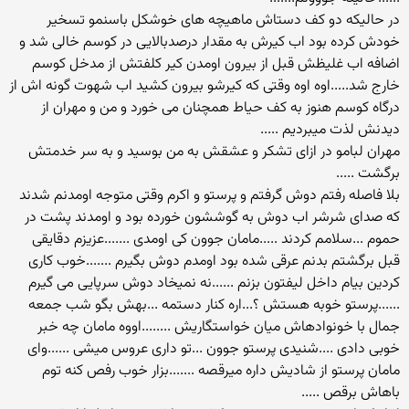
در حالیکه دو کف دستاش ماهیچه های خوشکل باسنمو تسخیر
خودش کرده بود اب کیرش به مقدار درصدبالایی در کوسم خالی شد و
اضافه اب غلیظش قبل از بیرون اومدن کیر کلفتش از مدخل کوسم
خارج شد.....اوه اوه وقتی که کیرشو بیرون کشید اب شهوت گونه اش از
درگاه کوسم هنوز به کف حیاط همچنان می خورد و من و مهران از
دیدنش لذت میبردیم .....
مهران لبامو در ازای تشکر و عشقش به من بوسید و به سر خدمتش
برگشت .....
بلا فاصله رفتم دوش گرفتم و پرستو و اکرم وقتی متوجه اومدنم شدند
که صدای شرشر اب دوش به گوششون خورده بود و اومدند پشت در
حموم ...سلامم کردند .....مامان جوون کی اومدی .......عزیزم دقایقی
قبل برگشتم بدنم عرقی شده بود اومدم دوش بگیرم .......خوب کاری
کردین بیام داخل لیفتون بزنم ......نه نمیخاد دوش سرپایی می گیرم
......پرستو خوبه هستش ؟...اره کنار دستمه ...بهش بگو شب جمعه
جمال با خونوادهاش میان خواستگاریش ........اووه مامان چه خبر
خوبی دادی ....شنیدی پرستو جوون ...تو داری عروس میشی ......وای
مامان پرستو از شادیش داره میرقصه .......بزار خوب رفص کنه توم
باهاش برقص .....