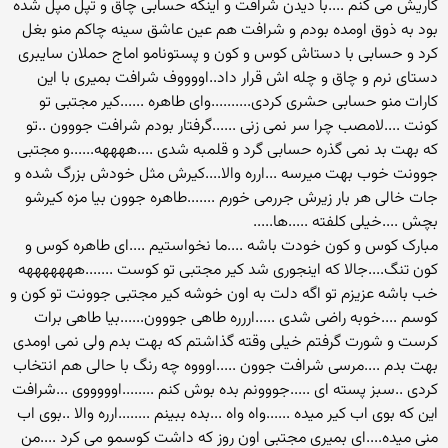
کاریش می کنم ....با دیدن شرافت و اینکه حسابی چاق و تپل مپل شده
بود به ذوق اومده بودم و شرافت هم عین عاشق سینه چاکم منو بغل
کرد و حسابی با دستاش کوس و کون و پستونامو اماج حملان سایبری
دستای نرم و چاق و چله اش قرار داد..اووووف شرافت بمیری با این
کارات منو حسابی حشری کردی..........وای طاهره ......کیر مجتبی تو
کونت ....لامصب چرا سر نمی زنی ......گرفتار بودم شرافت جووون ..تو
که بهت بد نمی گذره حسابی گرد و قلمبه شدی ....ههههه......و مجتبی
جوونت خوب بهت میرسه ...ارره والا....کیرش مثل خودش بزرگ شده و
جات خالی هر بار زیرش جررمی خورم .......طاهره جوون بیا مزه کیرشو
بچش ....خیلی کلفته .....ها.....
مبارک کوس و کون خودت باشه ....ما نخواستیم ....ای طاهره کوس و
کون تنگ....جالا که اینجوری شد کیر مجتبی تو کوست .......هههههههه
خب باشه عزیزم تو اگه دلت به اون خوشه کیر مجتبی جوونت تو کون و
کوسم ....خوبه راضی شدی .....اررره طاهی جووون......بیا طاهی برات
کرست و شورت گرفتم خیلی وقته گذاشتم که بهت بدم ولی نمی اومدی
بهت بدم ....مرسی شرافت جوون .....اوووه چه رنگ با حالی هم انتخاب
کردی ..سبز پسته ای .....جووونم بده بوش کنم ........اوووووی ...شرافت
این که بوی اب کیر میده ......واه واه ...بده ببینم ........ارره والا ..بوی اب
منی میده....ای بمیری مجتبی اون روز که داشت کوسمو می کرد ....من