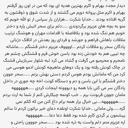
دیدار مجدد بهرام و اکرم بهترین هدیه ای بود که من در اون روز گرفتم
بهرام و اکرم مثل پروانه دورم می گشتند و از شدت شوق و ذوقشون به
گریه افتاده بودند ...خدایا شکرت ...هزاران بار سپاس ار تو الله خوبم که
منو به بچه های عزیزم برگردوندی .....دلم برای سحر اتیش پاره و دختر
خوبم هم تنگ شده بود و بلافاصله با اقدامات مهران و هوشنگ ترتیب
ملاقات باهاش فراهم و جورشد و فردای روز بعدش در اتاقک دژبانی
پادگان سحر رو ملاقات کردم ...اووووف عزیزم دختر قشنگم .....ماشاله
چه تیپی هم به خودش زده بود باسن خوش فرم و قشنگش چشم هر
نامحرم و محرمیو می گرفت و گشاد می کرد لبه شلوار سربازیش قشنگ
در چاک کونش رفته بود و یک دوهای ماهیچه کونش ادمو هوسی می
کرد من که مامانش بودم هوس کردم دستی بهش بزنم ......سحر جوون
دختر قشنگم با این باسن و دم و دستگاه کونت اخه چه جوری در داخل
پادگان سر می کنی بابا همه رو دیووونه اینجات کردی .....ههههههه
مامان جوون قربونت برم .. خب کونمه چیکارش کنم از شما به ارث بردم
......ههههههه....بی خیال بزار همه برام داغ کنن من که ککم نمی
گزه......ولی مامانی ..خدایا شکرت اونقده دعای خیر براتون کردم تا سالم
پیشمون بر گردی کارم شده بود فقط دعا دعا......ههههههه
اره عزیزم منم دلم واست یه ذره شده بود ......سحر جووون راحتی و