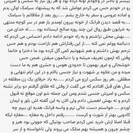
بیشتر و بالاتر در وجودم لونه کرده بود و هر روز نیاز به سکس و امیزش
رو در خودم حس می کردم عواملی شد که به پیشنهاد سیامک اوکی بدم
و اماده عروسی و سفر به خارج بشم ......روز بعد از ملاقاتم با سیامک
....به قصد دیدن فرانک از خونه بیرون اومدم باز هم در سر کوچه منتهی
به خیابون طبق روال این چند روزه صالح ایستاده بود ......اه خدای من
.....بهش محلی نزاشتم و به راه خودم ادامه دادم احساس می کردم که
دنبالمه وولم نمی کنه .....از این رفتاراش هم ناراحت بودم و هم حس
ترحم بهش داشتم و هم شهوتیم کمی گل کرده بود ما دخترا و خانما
وقتی که ازمون تعریف میشه و یا دنبالمون میفتن .ضمن حس
خوشحالی و غرور بهمون تا حدودی هوس و حشری هم به ما دست
میده و من علاوه بر شهوت و نیاز جنسی بالام و در این ایام تنهایی و
مطلقی ..هر روز سکس ارزو می کردم ......به یاد حرفای یک زن مطلقه در
سال های قبل افتادم که می گفت از وقتی که طلاق گرفتم دو برابر تشنه
سکس و امیزش جنسی شدم ومن این جمله شو اون موقع نه قبول
کردم و نه بهش اهمیتی دادم ولی الان به این گفته اش باور و ایمان
اوردم .....خواستم دست خالی نرم و واسه فرانک هدیه ای ببرم چه
کادویی بهتر از شورت و کرست .........رفتم داخل یه مغازه ....مغازه ایکه
قبلا اصلا ازش خرید نمی کردم صاحب بوتیکی که جوونی بود هیز و
چشم چرون و همیشه بهم متلک می پروند ولی ناخواسته و از سر