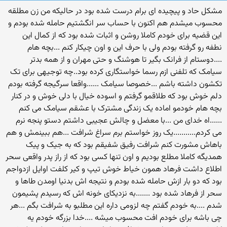
مشکل حاد و پیچیده ای برام درست شده بود در حالیکه من زن مطلقه
محسوب میشدم هم اکنون با حساب سر انگشتیم حامله شده بودم و
این قضیه برای خودم کاملا روشن و اثبات شده بود که از کمال این
نطفه رو گرفته بودم ولی با حرف این و اون چیکار کنم ...بچه هام
....دوستام از فرانک بگیر تا هوشنگ و حتی مهران و از همه بدتر
سیامک که تلفنی ازم رسما خواستگاری کرده بود..چه توجیهی برای تک
تکشون داشته باشم ...خصوصا سیامک ......واقعا سرگیجه گرفته بودم
دلم خوش بود که طلاقمو گرفتم و اسوده خیال با دلی خوش و در کنار
بچه هام خودمو اماده یک زندگی مشترک با عشقم سیامک می کنم
......اه خدای من ...با معضل و چالش عجیبی داشتم دستو پنجه نرم
می کردم...........یک روز خواستم برم سراغ شرافت ...هم ببینمش و هم
باهاش مشورت کنم شرافت رفیق شفیقم بود که به جیک و پیک
همدیگه کاملا مطلع بودیم و اون تنها کسی بود که از راز پدر واقعی سحر
اطلاع داشت فرهاد همون خیاط خوش تیپ و کیر کلفت اوایل ازدواجم
بود که دو بار ازش حامله شده بودم و نتیجه اش بدنیا اومدن طاها و
سحر از فرهاد شده بود .......به نزدیکای خونه اش که رسیدم پشیمون
شدم ....به خودم گفتم چه لزومی داره این مطلبو به شرافت بگم ...هر
چی باشه برای خودم افت محسوب میشه ....خدا بزرگه خودم یه