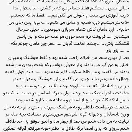
مشکلی نداری که ؟اگه اذیتت می کنن بگو به مامانت .....نه نه مامانی
خیالی نیس ...مشکلم فقط شما بودی که بر گشتی ...با میترا و ندا
داریم اموزش می بینیم و خوش می گذرونیم......فقط ما که نیستیم
۵۰دختر میشیم دوره همیم و عشق می کنیم ......خوبه پس جای من
خالیه ...ارره مامان کاش شمام سربازی میومدین ...خیلی سرحال
میشدین ......قربونت برم سحرجوون مواظب خودت و این باسن
قشنگت باش ......چشم اطاعت قربان .......هر چی مامان جونم بگه
.........بای بای
بعد از دیدن سحر من خیالم راحت شده بود و فقط هوشنگ و مهران
خیلی به من گیر می دادند و از معرفی عواملی که باعث ربودن من شده
بودند می گفتند و من فقط سکوت کارم شده بود ........طبق قولی که به
جمال داده بودم نباید چیزی می گفتم و لی هوشنگ و مهران طبق
بررسی و اطلاعاتی که بدست اورده بودند تقریبا می دونستند و به
حقیقت ماجرا نزدیک شده بودند..ولی مدرک اساسی در دست نداشتندو
ضمن اینکه گلاب و ذبیح از استان و منطقه هم خارج شده بودند.
مقدمات درخواست طلاقم رو به هوشنگ سپردم و حتی با توجه به حال
و روز نابسامان و دیوانه گونه شوهرم سرپرستی و حضانت بچه هام در
نهایت به من داده شدو من بعد از چهار ماه و اندی موفق به اخذ طلاقم
شدم ..روزی که برای امضا برگه طلاق به دفتر خونه میرفتم قیافه غمگین