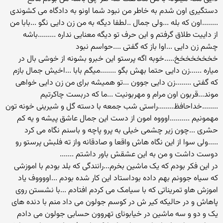
دستگیری اون شدم به خاطر من نبود شما اونو به دادگاه می کشوندی
........اون که بله ...ولی جمال ..لطفا دیگه به من زن دایی نگو ...بابا من
از داییت طلاق گرفتم و این حرف تو دیگه معنایی نداره .........باشه
چشم زن دایی ...اوا باز که گفتی ....حواسم نبود
خخخخخخخخ.....خوبه اگه پرستو این خبرو بشونه از خوشی بال در
میاره ......زن دایی حتما بهش بگو ........میگم بابا ...اخیش جمال بازم
که گفتی ........زن دایی جوون ...تو همیشه برای من زن دایی خواهی
موند...قربون اون مرام و مهربونیت ...ما که دربست چاکرتیم
........خداحافظ........راستی شب جمعه با دسته گل و شیرینی خونه تون
مهمونیم ..........اوووه امون از دست این جمال عاشق پیشه و یه کم
حشری ...چون زیر چشمی خیلی به پرو پاچه و باسنم نگاه می کرد
.....ولی سوا از این نگاه هاش واقعا و صادقانه واز ته فلبش پرستو رو
دوست داشت و من به این عشقش باور داشتم .......
در این فکر بودم که یک ماشین بخرم...رانندگی که بلد بودم با اموزشی
که سیاه جوونم بهم داده بوداستاد این کار شده بودم ...اووووف یاد
اموزش هاو تمریناتی که با سیامک می کردم افتادم ...با نشستن روی
پاهاش و در حالیکه کیر ش در کوسم جولون می داد منم با دنده های
یک و دو و سه ماشین در خیابونای تهروون حسابی جولون می دادم