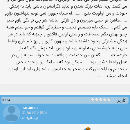
می گفت بچه هات بزرگ شدن و نباید نگرانشون باشی باید به زندگی
خودت و من اولویت بدی .........اه سیاه جوون نمی تونم تنهاشون بزارم
......طاهره تو خیلی مهربون و دل نازکی ..باشه هر چی تو بگی بازم صبر
می کنم .......یک باره تصمیم عجیب و حطرناکی گرفتم و خواستم همه
چیو بهش بگم ..صداقت و راستی اولین فاکتور و چیزیه که باید در هر
زندگی مشترکی وجود داشته باشه و پنهون کاری و پیچ خم بازی واقعا
نمی تونه خوشبختی به ارمغان بیاره و من باید بهش بگم که بار
دارهستم ........گفتن این حقیقت و واقعیت به حرف اسونه ولی در
عمل واقعا دشوار بود ......ممکن بود که سیامک رو از خودم حتی
برنجونم و ناراحتش کنم و منجر به جدایمون بشه ولی باید این ازمون
انجام میشد ..........
#334
کاربر
saramon
21 Jul 2019 10:53
ارسالها: 43