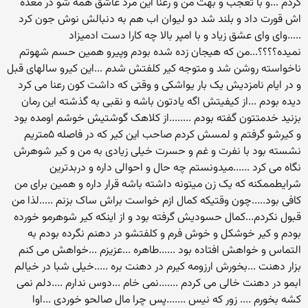
کردم ...و با تعجب و بهت من و رعنا این مرد عاشق همه شو در معده
اش قورت داد و بلند شد دو لیوان اب هم به دنبالش نوش جون کرد
.....وای وای عشق زیاد و با امپر بالا چه کارا دست ادمیزاد
نمیده؟؟؟؟...من که هیجان زده شده بودم وپیرو همین حسم شهوتم
ناخواسته روشن شد و متوجه کیر کلفتش شدم ...این کیرو سالهای قبل
و در ایام نامزدیش یک بار یواشکی و وقتی که داشت کون رعنا می کرد
دیده بودم ...از کیفیتش اگه یادتون باشه و نقبی به گذشته این رمان
بزنید خدمتتون گفته بودم ........از کلاهک گوشتیش خوشم اومده بود
و کیرشو گرفتم و لمسش کردم صاحب این کیر که در فاصله ۵متریم
نشسته بود با نفرت و غم و حسرت خیلی زیادی به من و کیر شوهرش
نگاه می کرد ......میدونستم چه حال و احوالی داره و دربدترین
شرایطممکنه که یک زن میتونه داشته باشه قرار داره و همین برای من
کافی بود.....چون وقتیکه کمال ازم خواست براش ساک بزنم .....لذا من
قبول نکردم...کمال حسودیش گرفته بود و از اینکه کیر شوهرمو خورده
بودم و کیر خوشکل و خوش فرم و کلفتشو در دهنم نگرده بودم به
التماس و خواهش افتاده بود ......طاهره ...عزیزم ...خواهش می کنم
بزار دهنت ...بخورش ارزومه کیرم در دهنت بره .....خیلی شبا در خیالم
ابمو در دهنت خالی می کردم .......نمی خام ...دوس ندارم ....دلم نمی
کشه بخورم .... زور که نیس .......پس چرا مال صالحو خوردی ...اوا