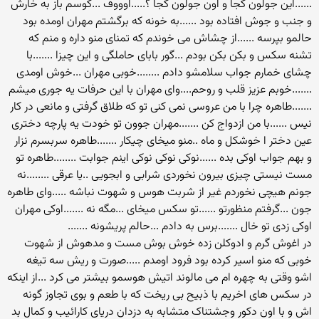
......این جولون کجا و اون جولون کجا ؟.....اوووف ...کوسم باز به خارش
و جنب و جوش افتاده بود ......به خونه که برگشتم مهران اومده بود
حالمو بپرسه ......از چشاش می خوندم که تمنای منو داره و منم که
تشنه سکس و بکن بکن بودم ...گور بابای حاملگی و این چیزا .......با
چشای خمارم جواب سلامشو دادم ........خوبی مهران ...خوش اومدی
.......خوبم عزیز قلب و روحم....وای مهران با این حرفات یه جوری میشم
.......طاهره چرا با من عروسی نمی کنی تو که طلاق گرفتی و مانعی در کار
نیس ......با من ازدواج کن .......مهران جوون تو خودت یه پارچه دختری
عین دختر ا خوشکل و ماه ..منو میخای چیکار .......طاهره سربسرم نزار
و بهم جواب اوکی بده ......نوکی نوکی نوکی اینم جوابت ........طاهره تو
مست نیستی چیزی بیرون نخوردی شرابی و ابجویی ..یا عرقی ........نه
جونم هیچی نخوردم غیر از شربت هوس و شهوت نباشه .....وای طاهره
جون ...گرفتم منظورتو ......تو سکس میخای ...مگه نه .......اوکی مهران
اوکی زدی تو خال .......برس به دادم ...حالم پریشونه .......
در اغوش گرم و ادوکلن زده خوش بوش مست و مدهوش از شهوت
خوبی که منو اسیر کرده بود فرود اومدم .....صورت و ریش سه تیغه
اشو وقتی به چهره ام می مالوند اتیش هوسمو بیشتر می کرد ...از اینکه
در سکس های اخریم با ذبیح بی ریخت که با طعم و بوی تجاوز گونه
اش و با اون دکور وجشتناک متشابه به دزدان دریای کارائیب و کمال بد