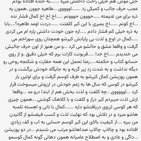
حتی موش هم خیلی راحت داخلش میره .......به خنده افتاده بودم
عجب حرف جالب و کمیکی زد .......اووووی ...طاهره جوون .همون یه
ذره برای من غنیمته .....حووون حووونم .....اخ اخ اخ کمال فشار نده
...اخ کونم ......اخ بمیری با این کیر کلفتت ......دردت اومد طاهره؟....بابا
یه ذره خیلی کم فشار دادم .....اره جون خودت داشتی پاره ام می کردی
.....کمال در اوج و لذت بی پایانش کیرشو همچنان روی سوراخم می
گرفت و واقعا عشق و حالشو می کرد ...و من هنوز از اون حرف جالبش
می خندیدم .....اخ خدا .....قربونت کارات برم که خیلی دقیق .و از روی
حسابو کتاب و حکمته.....رعنا تحمل این همه حقارت و شکنجه روحی رو
دیگه نداشت و به شدت زد زیر گریه و به جایگاه خودش برگشت و در
همون پوزیشن کمال کیرشو به طرف کوسم گرفت و برای اولین بار
کیرشو در کوسی که سال ها به زعم خودش در ارزوش میسوخت قرار
کرد ...اوووووی ..چه کلفت و لذت بخش هم از ابتدا درو مد ...واقعا
ازش لذت میبردم کیر دراز و کلفت و با کلاهک گوشتی ...همون چیزی
که هر کوسی ارزوی دریافتشو داره .......کمال با تانی و اهسته تلمبه
هاشو میزد و در تلاش بود که نهایت لذت و کسب فیضشو از گائیدن
من ببره ....از کیفیت بالای این کیر کوسم حسابی به اب و کف زیادی
افتاده بود و چالاپ چالاپ صداهاشو مرتب می شنیدم ...در دو پوزیشن
...داگی و عادی و به اصطلاح عامیانه همون دهاتی گونه کمال کوسمو