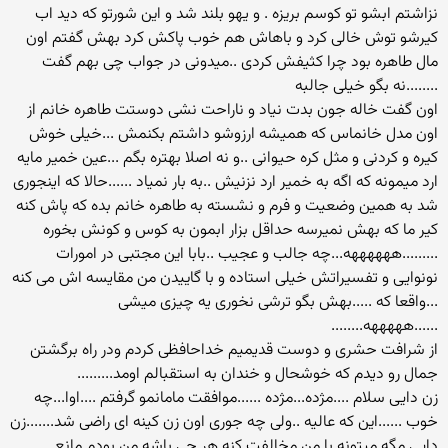
نزاشتم ابشو تو کوسم بریزه . و یهو بلند شد و این شورتو که دید اب
کیرشو توش خالی کرد و باهاش هم خوب پاکش کرد بهش گفتم اون
مال طاهره بود چرا کثیفش کردی ..میدونی در جواب چی بهم گفت
........نه بگو خیلی جالبه
اون گفت خاله جون بدت نیاد و ناراحت نشی دوستت طاهره خانم از
اون مدل خانماس که همیشه ارزوشو داشتم بکنمش ...خیلی خوش
کیره و کردنی و مثل کره حیوانی ..و نه اصلا بهتره بگم ...عین خمیر مایه
ارد میمونه که اگه به خمیر ارد نزنیش ..به بار نمیاد ......حالا که اینجوری
شد به همین وضعیت و فرم و نشسته به طاهره خانم بده که پاش کنه
کیر ما که بهش نمیرسه حداقل بزار ابمون به کوس و کونش بخوره
.........ههههههه...چه جالب و عجیب ..بابا این مجتبی در امورات
نونوایی و تفسیراتش خیلی استاده و با گاییدن من مقایسه اش می کنه
...واقعا که .....بهش بگو ترشی نخوری یه چیزی میشی
......هههههه........
از شرافت حشری و دوست قدیمیم خداحافظی کردم ودر راه برگشتن
جمال رو دیدم که خوشحال و خندان به استقبالم اومد.........
زن دایی سلام ....مژده...مژده ......موافقت مامانمو گرفتم ....اوا...چه
خوب ......این که عالیه ..ولی چه جوری اون زن کینه ای راضی شد.......زن
دایی مگه میتونه با من مخالفت کنه هر چی باشه من بودم مانع