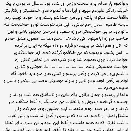
و واندوه بار صالح برام سخت و زجر اور شده بود ...سال ها بودن با یک
شریک زندگی علیرغم عیبها و ایرادها و کمبود های شخصیتی و رفتاریش
واقعا سخت میتونه باشه ولی من چشاشو بستم و به خودم نهیب زدم
..بسه طاهره .....دل رحم نباش ...این مرد نتونست تو رو خوشبخت کنه
...تو باید در پی خوشبختی دروازه سفید و سرسبز جدیدی باشی و اون
صاحب دروازه ایا میتونه کی باشه؟.......سیامک ......همون عشق خودم
که الان و هم اینک در پاریسه و قراره دو ماه دیگه به ایران بر گرده
.....اون بشونه و بدونه که من طلاقمو گرفتم قطعا ازم خواستگاری
خواهد کرد ..چون همونم شد و دو شب بعد طی تماس تلفنی ازم
خواست همسرش بشم .................................از خوشی و شادی
داشتم پرواز می کردم و وقتی پرستو واکنش های منو دید ناخوداگاه
اونم به رقص اومد و دو تایی و بدونه موسیقی و صدایی قرکمر و باسن و
سینه میرفتیم ......
و اما از پرستو و جمال براتون بگم ..این دو تا عاشق هم شده بودند و
جسته و گریخته وپنهونی و با نظارت من همدیگه رو فقط ملاقات می
کردند و من در صدد بودم مقدمات ازدواجشون رو فراهم کنم ولی
مشکل اصلی از ناحیه رعنا بود که پرستو رو قبول نداشت و ازش نفرت
داشت نفرتی که به همه داشت و فقط اون نبود و این سدی برای تحقق
این امر خدایی شده بود ......و چاره کار فقط خود جمال بود که باید اوکی