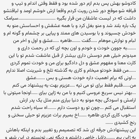
کادوشو بهش پس بدم ازم دور شده بود و فقط وقتی اندام و تیپ و
قیافه شو موقع دور شدن رویت کردم واقعا ازش خوشم اومد و لیاقتشو
داشت که در لیست عاشقان من قرار بگیره ..............................سیامک
یک باره بلند شد و منو بغل کرد و با همه عشقش و احساسش منو به
خودش چسپوند و با بوسیدن های ممتد و پیاپی بر چشمام و گونه ام و
لبام و نوازش موهام .....گفت .......طاهره .....عشق و اول و اخر من
.......به جوون خودت و خودم و اون بچه ای که در رحمت داری و
میدونم خیلی هم دوسش داری بیشتر از قبل عاشقت شدم تو با این
کارت معنا و مفهوم عشق و دل دادگیو برای من و خودت تموم کردی
......من فقط خودتو میخام و کاری به گذشته تلخ و شیرینت اصلا ندارم
...اونی که برام اهمیت داره خودت هستی و بس .......عشق
من......قلبم فقط برای تو می تپه ....عزیزم بهت یه پیشنهاد می کنم
...بهتر نیس سریع عروسی کنیم و با من به ژاپن بیای .....اونجا میتونی با
ارامش و اسودگی بچه مونو به دنیا بیاری منم مثل یک پدر ازش
استقبال می کنم ...چون تو رو دوست دارم .......اه سیاه راحت شدم
....خوب کاری کردی طاهره ......اخ بمیرم برات عزیزم تو حیلی سختی و
رنج کشیدی ......
این پیشنهادش جرقه ای شد که تصمیمم رو تغییر بدم و اینکه باهاش
به ژاپن برم .......دلایل خاصی داشتم و دیگه نمی تونستم در این شهر و