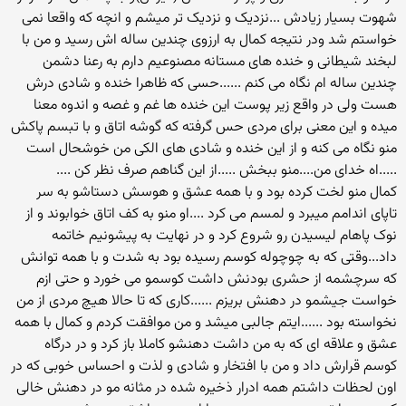
شهوت بسیار زیادش ...نزدیک و نزدیک تر میشم و انچه که واقعا نمی
خواستم شد ودر نتیجه کمال به ارزوی چندین ساله اش رسید و من با
لبخند شیطانی و خنده های مستانه مصنوعیم دارم به رعنا دشمن
چندین ساله ام نگاه می کنم ......حسی که ظاهرا خنده و شادی درش
هست ولی در واقع زیر پوست این خنده ها غم و غصه و اندوه معنا
میده و این معنی برای مردی حس گرفته که گوشه اتاق و با تبسم پاکش
منو نگاه می کنه و از این خنده و شادی های الکی من خوشحال است
.....اه خدای من....منو ببخش .....از این گناهم صرف نظر کن ....
کمال منو لخت کرده بود و با همه عشق و هوسش دستاشو به سر
تاپای اندامم میبرد و لمسم می کرد ....او منو به کف اتاق خوابوند و از
نوک پاهام لیسیدن رو شروع کرد و در نهایت به پیشونیم خاتمه
داد...وقتی که به چوچوله کوسم رسیده بود به شدت و با همه توانش
که سرچشمه از حشری بودنش داشت کوسمو می خورد و حتی ازم
خواست جیشمو در دهنش بریزم ......کاری که تا حالا هیچ مردی از من
نخواسته بود ......ایتم جالبی میشد و من موافقت کردم و کمال با همه
عشق و علاقه ای که به من داشت دهنشو کاملا باز کرد و در درگاه
کوسم قرارش داد و من با افتخار و شادی و لذت و احساس خوبی که در
اون لحظات داشتم همه ادرار ذخیره شده در مثانه مو در دهنش خالی