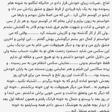
اماج ..ضربات زیبای خودش قرار دادو در حالیکه لنگامو به شونه هام
رسونده بود به یک باره فریادی از قرط شوق و عشق زیادش سر داد و
ابشو در کوسم خالی کرد ...ابی که من اصلا مایل نبودم و بارها می
خواستم به زبون بیارم و ازش بخام که در کوسم نریزه .و هر بار از بس
در خوشی و لذات و شهوت هایم غرق شده بودم قادر به گفتنش نشدم
..ولی کار از کار گذشته بود و کاریش نمیشد کرد ............وقتی که می
خواستم از کمال دور بشم درگوشش بهش گفتم .....این اولین و اخرین
عشق بازی من و تو بود و دیگر هیچوقت نمی خام به من نزدیک بشی
این سکس من شاید دستمزد زحمت های تو به نظرت حساب بشه ولی
من دلایل خاص خودمو داشتم و به تو هیچ حس و علاقه ای ندارم
فقط خواستم بدونی .........نمایش سکس انتقام من به سر رسیده . و
پرده سکانس این فیلم و هنر نمایشی پورن مستند من به پایان خودش
رسیده بود.......با گذشت اون روز تلخ و ناپسند من برای فردای روز
بعدش خودمو اماده کردم که به خونه برگردم .....اشتباه نکنید...خونه
شوهرم نه ...اصلا من دیگر هیچوقت به اون خونه برنکشتم ...خونه ای
که دیگر به من وتعلق نداشت و حس خوبی براش نداشتم ..من ابتدا و
در روز بعد با پرستو و جمال به خونه فرانک رفتم و همون لحظه اول بعد
از دیدار بچه هایم به هوشنگ دستور دادم همه وسایلمو به خونه
شخصی خودم منتقل کنه .....