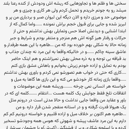
سختی ها و ظلم ها و تجاوزهایی که ریشه اش ودودش از کنده رعنا بلند
میشد رو به جونم خریدم و تحمل کردم ولی هر کاری و چیزی و هر
موضوعی حد و مرزی داره و الان دیگه این لیوان صبر و بردباری من پر و
لبریز شده و جایی برای قبول خجم براش نمونده ......واما کمال که از
ابتدا اشنایی و دیدنش اصلا حس وتمایلی بهش نداشتم و حتی از
حرکات و رفتار هیز گونه اش هم منزجر و متنفر بودم و شرایط و جبر
زمانه حالا به شکلی بهم خورده بود که من ...طاهره با این همه طرفدار.و
عاشق سینه چاکم ......و در خالیکه.واقعا به این مرد نه چندان جذاب و
بد قیافه بی توجه و یه ذره محلی بهش نمیزاشتم و هم اینک حاضر
بودم به تمایل و اراده خودم زیرش بخوابم و باهاش عشق بازی کنم
....کاری که حتی در خواب هم تصورشو نمی کردم و باوری بهش نداشتم
.....واقعا بازی زمانه کار خودشو می کنه و این بازی ها گاها به میل و
خواسته هر انسانی نمی چرخه ........وریشه همه این موضوعات و
اتفاقات تلخ فقط جوابش یک کلمه هست ...انتقام .......کلمه ای که در
باور و عقاید من واقعا جایی نداشت و حالا مدتی است در درونم مثل
یک هیولا قدرت گرفته و و در استانه منفجر شدن قرار داره .و من
...طاهره هم اکنون بر خلاف میل و اراده قلبیم و خواسته درونیم کم کم
دارم به این مرد عاشف پیشه و شهوتی که هوس همه وجودشو تسخیر
کرده و با اسلحه شکاری و پر از فشنگش (کیرش)و با چشمان سرشار از