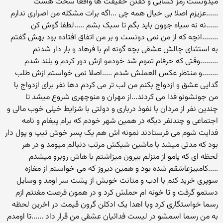
میدونست رمز گشایی و گفتن حقیقت ها واقعا سخت هست
......عزیزم اصلا بی خیال همه چی ...اگه برات مشکله من اصراری ندارم
......نه نه سیاه جوون باید بگم تا سبک بشم .....لطفا گوش کن
........انچه که از من نمی دونست و بر من اتفاق افتاده بود بهش گفتم
به استثنای چالش عشقی بچه گونه ام با فرهاد و بار دار شدنم
.........وقتی که حرفام تموم شد خودمو ازش دور کردم و بلند شدم
........و منتظر عکس العملش شدم .....اصلا نمی خواستم ازش طلب
گدایی عشق و ازدواج بکنم من لب تر می کردم دها نفر برای ازدواج با
من جونشونو فدا می کردند...از مهران و منوچهری شروع میشد تا
چندین نفر از مردان با نفوذ درباری و دولتی با شزایط خیلی خوب مالی و
اجتماعی و چندنفر دیگه در همین شهر خودم که برام پیغام و نامه
فدایت شوم می فرستادند نمونه اش هم یک پسر خوش تیپ و پول دار
بود که مدتی میشد با ماشین شیکش مرتب دنبالم میومد و در هر
لحظه ای که پامو از منزلم بیرون میزاشتم با هاش روبرو میشدم
.....کامبیزعاشقم شده بود و همین دیروز که می خواستم از مغازه
سوپری خرید کنم با ادب و متانت خوبش از پشت سر اومد و وسایل
دستمو گرفت و تا خونه ام حملش کرد و در همون فرصت مغنتم ازم
رسما خواستگاری کرد وبا اهدا یک ادکلن گرون قیمت در اخرین لحظه
به من رسما اسمشو در لیست فدائیان عشقی من قرار داد ......تا اومدم