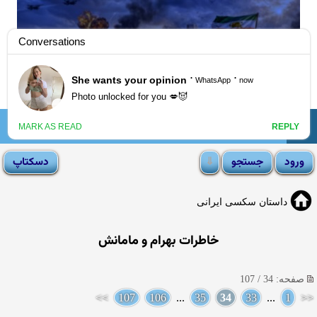
☰
انجمن لوتی
داستان سکسی ایرانی
خاطرات بهرام و مامانش
صفحه: 34 / 107
>>
107
106
...
35
34
33
...
1
<<