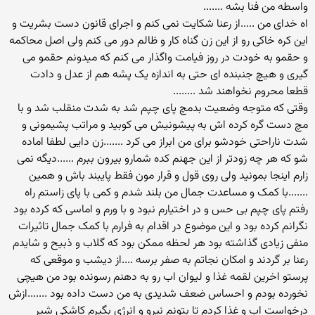
واسطه من فنا بشه .......
اه خدای من .....از رعنا شکایت نمی کنم و اجرای قانون دست بشریت و
این کره خاکی رو از این زن گناه کار و ظالم دور می کنم ولی اصل محاکمه
و حقمو به خودت در روز فیامت واگذار می کنم که میدونم حقمو می
گیری و هیچ جنبنده ای حتی به اندازه یک پشه هم از عدل و دادت
قطعا محروم نخواهند شد ........
وقتی که متوجه وضعیت بدمچ پای چپم شد به شدت منقلب شد و با
مچ دست گره کرده اش به پیشونیش می کوبید و مراتب پشیمونی و
شدت ناراحتی خودشو برای من ابراز می کرد .......زن دایی لطفا اماده
شو که هر چه زودتر از این جهنم کده شمارو بیرون ببرم ......دیگه نمی
زارم اینجا بمونید ولی روی قول و قرار مون فقط پایبند باش و همین
.......با کمک و مساعدت جمال من بلند شدم و کمی با پای زاستم راه
رفتم پای چپم بی حس و در اختیارم نبود و با ورم و اماسی که کرده بود
نگرانم کرده بود و این موضوع در اقدام به فرارم با کمک جمال تاثیرات
منفی زیادی گذاشته بود هر لحظه ممکن بود که گلاب و ذبیح و شایدم
رعنا بر گردند و امکان نجاتم به صفر برسه ....از دیشب و موقعی که
پرستو اخرین لقمه غذا و لیوان اب رو به دهنم رسونده بود من هیچی
نخورده بودم و احساس ضعف شدیدی به من دست داده بود .......ازش
درخواست اب و غذا کردم تا بتونم نیرو و انرژی بگیرم کاشکی شیر