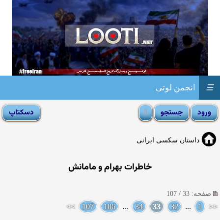
☰
انجمن لوتی
داستان سکسی ایرانی
خاطرات بهرام و مامانش
صفحه: 33 / 107
>>
107
106
...
34
33
32
...
1
<<