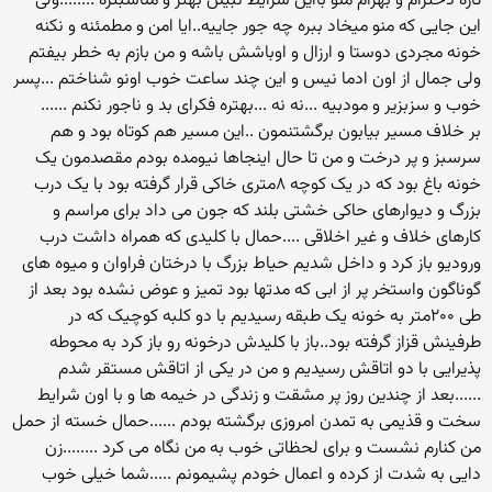
تازه دخترام و بهرام منو بااین شرایط نبینن بهتر و مناسبتره ........ولی
این جایی که منو میخاد ببره چه جور جاییه..ایا امن و مطمئنه و نکنه
خونه مجردی دوستا و ارزال و اوباشش باشه و من بازم به خطر بیفتم
ولی جمال از اون ادما نیس و این چند ساعت خوب اونو شناختم ...پسر
خوب و سزبزیر و مودبیه ...نه نه ...بهتره فکرای بد و ناجور نکنم ......
بر خلاف مسیر بیابون برگشتنمون ..این مسیر هم کوتاه بود و هم
سرسبز و پر درخت و من تا حال اینجاها نیومده بودم مقصدمون یک
خونه باغ بود که در یک کوچه ۸متری خاکی قرار گرفته بود با یک درب
بزرگ و دیوارهای حاکی خشتی بلند که جون می داد برای مراسم و
کارهای خلاف و غیر اخلاقی ....حمال با کلیدی که همراه داشت درب
ورودیو باز کرد و داخل شدیم حیاط بزرگ با درختان فراوان و میوه های
گوناگون واستخر پر از ابی که مدتها بود تمیز و عوض نشده بود بعد از
طی ۲۰۰متر به خونه یک طبقه رسیدیم با دو کلبه کوچیک که در
طرفینش قزاز گرفته بود..باز با کلیدش درخونه رو باز کرد به محوطه
پذیرایی با دو اتاقش رسیدیم و من در یکی از اتاقش مستقر شدم
......بعد از چندین روز پر مشقت و زندگی در خیمه ها و با اون شرایط
سخت و قذیمی به تمدن امروزی برگشته بودم ......حمال خسته از حمل
من کنارم نشست و برای لحظاتی خوب به من نگاه می کرد ........زن
دایی به شدت از کرده و اعمال خودم پشیمونم .....شما خیلی خوب