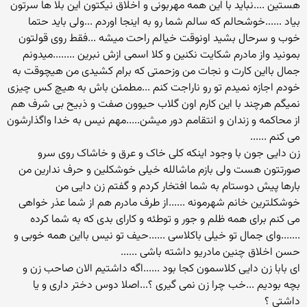
هستین ....نباید با این همه مهربونی و اخلاق نیکتون این بلا ها سرتون
بیاد ......خوشحالم که سالم شما رو به اینجا اوردم ...ولی باید حتما
خوب و سرحال بشید اونوقت خیالم راحت میشه ...فقط روی قولتون
بمونید واز مادرم شکایت نکنین و کلا اسمی ازش نبرین ........میدونم
جمال بااین کارت و نجات من وزحمتی که برام کشیدی من هیچوقت به
خودم اجازه نمیدم تو رو ناراجت کنم ...مطمئن باش به هیچ کس چیزی
نمیگم هرچند با این کارم اون گلاب حیوون صفت و ذبیح بی شرف هم
از محاکمه و زندان و انتقامم دور میشن.....مهم نیس به خدا واگذارشون
می کنم ......
زن دایی جون با وجود اینکه کلی خاک و عرق و خاشاک روی سرو
صورتتون هست ولی بازم ماشالله خیلی خوشکلین و حرف ندارین من
بارها پیش دوستام به شما افتخار کردم و گفتم زن دایی من
خوشکلترین خانم شهرمونه ......از طرف مادرم هم از شما عذر خواهی
می کنم برای همه ظلم و جور و توطئه و کارای بدی که به شما کرده
.......وای جمال تو خیلی باکلاسی ......حیف تو نیس بااین همه خوبی و
حسن اخلاق چنین مادریو داشته باشی ......
ای بابا زن دایی کلاسمون کجا بود ......اگه داشتیم الان صاحب زن و
بچه بودیم ...خب چرا زن نمی گیری ؟...اصلا دوس دختر داری و یا
داشتی ؟