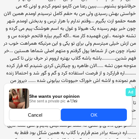
حرفاشونو بشنوم......ببین رعنا من کارمو تموم کردم و اونی که می
خواستی بهش رسیدی ولی من به حقم کامل نرسیدم اومدم همین الان
همه حقمو ازت بگیرم ...وقتم ندارم با هزار ترس و بدبختی اومدم شهر
چون خبر بهم رسیده یک هیولا و غول به اسم هوشنگ پیم می گرده و
تشنه خونمه ..اون فهمیده کار منه ..اگه گیرم بیاره فاتحم خونده س و
من ازش خیلی میترسم ولی برای تو یکی و این مرتیکه همراهت خوب در
نمیاد چون من از شماها پول گرفتم و متهم اصلی شماها هستین ...خر
فهم شدین...........باشه باشه گلاب بهتره ارووم تر حرف بزنی تا کسی
متوجه مون تشه .....الان طاهره رو چیکارش کردی شنیدم که فرار کرده
.........اره فرارکرد و از فرصت استفاده کرد و گم و گور شد و احتمالا زنده
هم نمونده و لاشه اش خوراک حیوونات بیابونی شده ...... دیروز من
اومده بودم تو رو ببینم ولی اومدنم بیخودی بود و تو نبودی ...و ناچار
شدم امروز زودتر بیام و سر کوچه خونه ات کمین کنم و دنبالت اومدم
تا به این مخفی گاهت رسیدم تو نمی تونی از دست من خلاص بشی و
حفمو از حلقومت می کشم بیرون ......خب بجنب زنیکه لندهور زشت
........ولی خواهر قرار نبود زنم به خطر بیفته ...و اواره بیابون بشه
.......تو قول داد ی و گفتی که فقط گوشمالیش بدیم و کمی کتک کاری
.......اره درسته برادر منم قرارم با گلاب به همین شکل بود فقط به