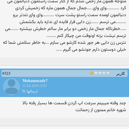
متوجه همون مار زخمی شدم که از کنار سمت راستمون دنبالمون می
کرد ...........وای وای ....جمال جمال همون ماره که زخمیش کردی
دنبالمون اومده سمت راستو پشت سرت ..........وای وای تندتر برو
.........می ترسم .......زن دایی فرار فایده ای نداره باید بکشمش
.....خطرناکه جمال مار زخمی دو برابر مار سالم خطرش بیشتره .......می
ترسم نیشت بزنه اونوقت من چیکار کنم ........
نترس زن دایی هر جور شده کارشو می سازم ...به خاطر سلامتی شما که
خیلی دوستون دارم جونشو می گیرم .....
#323
کاربر
Mohammadr7
12 Jul 2019 15:07
ارسالها: 70
چند وقته میبینم سرعت اپ کردن قسمت ها بسیار رفته بالا
شهره خانم ممنون از زحماتت