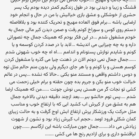
......چه جالب و مهیج ....خوب نگاش می کردم این کارش برام خیلی
قشنگ و زیبا و دیدنی بود در طول زندگیم کمتر دیده بودم یک پسر
حشری از خوشکلی و عشق بازی خیالیش با من در حال و انجام خود
ارضایی باشه ...برام فوق العاده مهیج و تحریک کننده بود و بلافاصله
دستم روی کوس و سوراخ کونم رفت و صمن دیدن کیر مالی جمال به
خودم مشغول شدم ...در این فکر بودم که همینک جمال چه تصوراتی
داره و به چه چیزایی می اندیشه ...لابد یا در صدد کردن کوسمه و یا
کونم و شایدم نوازش پستونام و اندامم ....اه اه چه خوب شهوتی شدم
......جمال جمال نمی دونم الان در ذهنت چیا می گذره یا مشغول کردن
کوسم هستی و یا کونم و یا هر جای دیگرم ولی بدون منم حالم مثل توه
و دوس داشتم واقعی و مستند منو بکنی ..حالا که نشده ...پس در عالم
خیالت خوب منو بکن و جررم بده چون حقته و برام خیلی زحمت می
کشی تو نجات گر من هستی پس نوش جونت ......من که همینک ارضا
شدم ....پس توم حالشو ببر....بعد ازچند دقیقه دیدنی بالاخره جمال
هم به عشق من از کیرش اب کشید ابی که با ارتفاع خوب و مناسب
مثل حرکت یک ورزشکار پرش ارتفاع ابش اوج گرفت و به حالت زیبای
کمان شکلی فرود اومد ..حجم اب کیرش زیاد بود و نشون از شهوت
زیادش می داد........جمال جون مبارکت باشه این ارگاسم ......چون
لیاقتشو داری و برای ازادیم رنج ها می کشی .......