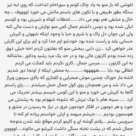
اغوشی که باز منو به یاد چاک کونم و سوراخام انداخت که روی لبه تیز
سنگه بطور طبیعی و با تکون های باسنم مالش می خورد اووووف ...چه
خال و عشفی هم بهم می داد.......لحظات کوتاه و شیرینی بود و کوسم
ابکی شده بود و دوس داشتم جمال کمی منو نوازش و دست مالی کنه
ولی این جوان دل پاک و با شرم و حیا با وجود اینکه شهوتی و کیرش
حسابی بلند و راست شده بود خودشو ازم جدا کرد و ازم برای این کارش
عذر خواهی کرد ...زن دایی ببخش منو که بغلتون کردم اخه خیلی ذوق
زده شده بودم کارتون عالی بود و در حد یک مرد رشید ودلاور ..ماشالله
به این کارتون .......مرسی جمال ..کاری نکردم باید کمکت می کردم
اتفاقی بود بابا ......هههههه............به محض اینکه از اونجا دور شدیم
لاشه مار خوراک چندین موش صحرایی و کفتاری که بالای سرمون ویراژ
می داد شد و من همچنان روی کول جمال حمل میشدم ......پای راستم
گاها به کیرش می خورد و منو با این کوس خیسم بیشتر تحریک می
کرد ......سینه هام با نوک تیزش که نشونه شهوتم بود به پشتش می
خورد و هر دومون در افکار خودمون غرق در نیاز به رسیدن در عشق و
هوسمون بودیم ......جیشم میومد و ازش خواستم پیاده ام کنه تا
سرویس بشم ...رفتم گوشه ای و کارمو کردم موقع بلند شدن متوجه
جمال شدم که در پشت تخته سنگی داشت کیرشو می مالوند....اووووی