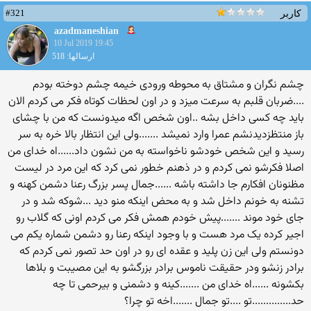
#321
کاربر
azadmaneshian
10 Jul 2019 19:45
ارسالها: 518
چشم نگران و مشتاق به محوطه ورودی خیمه چشم دوخته بودم
....ضربان قلبم به سرعت میزد و در اون لحظات کوتاه فکر می کردم الان
باید چه کسی داخل بشه ..اون شخص اگه میدونست که من با چشای
باز منتظزدیدنشم عمرا وارد نمیشد .......ولی این انتظار بالا خره به سر
رسید و این شخص خودشو ناخواسته به من نشون داد......اه خدای من
اصلا فکرشو نمی کردم و در ذهنم خطور نمی کرد که این مرد در لیست
مظنونان افکارم جا داشته باشه ......جمال پسر بزرگ رعنا دشمن کهنه و
تشنه به خونم داخل شد و به محض اینکه منو دید ...شوکه شد و در
جای خود موند .......پیش خودم همش فکر می کردم اونی که گلاب رو
اجیر کرده یک مرد هست و با وجود اینکه رعنا رو دشمن شماره یکم می
دونستم ولی این زن پلید و عقده ای رو در اون حد تصور نمی کردم که
برادر زنشو ودر حقیقت ناموس برادر بزرگشو به این مصیبت و بلاها
بکشونه ......اه خدای من .......کینه و دشمنی و بیرحمی تا چه
حد..............تو ....تو جمال .......اخه تو چرا؟