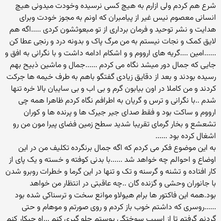
شرع هم کردم ولی ازارم به هیچ کسی نرسیده وخودت میدونی هیچ
انسانی معصوم نیس غیر از پیامبران که اونم به مجوز خودت وبرای
هدایت و نشر توحید و فرمان برداری از تو مبعوثشون کردی .....اگه هم
لایق کمک و نجات نیستم به من مرگ پاک و بدونه درد و رنجی عطا کن
......امین ....گریه های ارووم و و اشکام ادامه داشت و با نگرانی به افق و
جایی که جمال دور میشد نگاه می کردم ......جمال و ماشین ذبیح بهم
رسیده بودند و بعد از دقایق زیادی گفتگو باهم به طرف خیمه ها جرکت
کردند و من کاملا در اون بیابون گرم و بی اب و بی سایبان بالا خره تنها
شدم ..با نگرانی و ترس و گریان به اطرافم نگاه کردم ظاهرا همه چی
ارووم و ساکت بود و فقط صدای جیر جیرک ها و پرنده ها و کوران
تشعشع و بخار گرمای تقریبا شدید سطح زمین فضای پیرا مون من رو
اشغال کرده بود ......
به این موضوع فکر می کردم که اگه جمال برنگرده تکلیف من در این
اوضاع و احوالم چه خواهد شد ......با بدنی کوفته و خسته و یک پای از
کار افتاده و تشنه و گرسنه و تک و تنها در این گرما و خطرات روبرو شدن
با جانوران وحشی و گزنده گان ..چه عاقبتی در انتظار من خواهد
بود.همه این فاکتور ها برام هیولاو موانع سخت و ترسناکی شده بود
......روسری که داشتم خوب باز کردم و روی صورتم و موهام و حتی
گردنم گرفتم تا از اسیب سوختگی پوستم جلو گیری کنم ...اه چیکار کنم