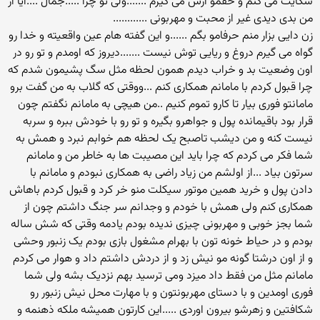
شکایت می کنم و حقمو ازش می گیرم .......ولی تو چرا .....جمال ....ایا از
من بدی دیدی غیر از محبت و مهربونی ............
زن دایی بزار منم حرفامو بگم ......و این گفته هام عین واقعیته و خدا رو
گواه می گیرم دروغ و ریایی توش نیست .......دیروز که اومدم و تو رو در
اون وضعیت بد و خراب دیدم همون لحظه مثل سگ پشیمون شدم که
چرا قبول کردم با مامانم همکاری کنم ...ووقتی که گلاب به من گفت برو
مامانتو فوری بیار تا کارو تموم کنیم ..من هیچی به مامانم نگفتم چون
قرار بود باقیمانده پول و جواهرو بگیره و تو رو با خودش ببره و سربه
نیست کنه و من دیشب تاصبح یک لحظه هم خوابم نبرد و همش به
شما فکر می کردم که چرا باید این مصیبت ها به خاطر من و مامانم
سرتون بیاد ...از اولشم من زیاد راضی به همکاری نبودم و مامانم با
دادن پول و خرید همین موتور سیکلت منو خر کرد و قبول کردم باهاش
همکاری کنم ولی همش با خودم و وجدانم سر جنگ داشتم چون از
شما بجز خوبی و مهربونی چیزی ندیده بودم یادمه وقتی که شش ساله
بودم و در حیاط خونه تون با بهرام مشغول بازی بودم یک زنبور وحشی
و از اون درشتا گونه مو نیش زد و از دردش داشتم داد و هوار می کردم
مامانم مثل من فقط داد میزد ومی ترسید بهم نزدیک بشه ولی شما
فوری اومدین و با دستای مهربونتون و با مهارت محل نیش زنبور رو
شکافتین و زهرشو بیرون اوردی .....این کارتون همیشه ملکه ذهنمه و