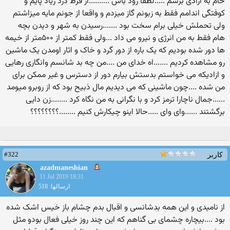
خام به ازادی برسم .....لطفا زود باش ..........از فرط درد زیاد پایم و
کوفتگی اندامم فقط به زبونم گاز میزدم و واقعا از جونم مایه میزاشتم
ولی تحملش خیلی برام سخت بود .......رسیدن به شهر و دیدن بچه
هام فقط به من انرژی و نیرو می داد ...ولی فقط کمتر از ۵۰۰متر از خیمه
ها دور شده بودیم که یک باره از دور گرد و خاک و اثار اومدن یک ماشین
رو مشاهده کردیم .......اه خدای من ....من چه بد شانسم وانگاری رهایی
و ازادیکه می خواستم بدستش بیارم دور از دسترس و غیر ممکن برای
من شده ....چون ماشینی که می دیدیم مال ذبیح بود که از روبرو میومد
......جمال ناچارا ترمز کرد و با نگرانی به من نگاه کرد ........زن دایی
برگشتند ......وای وای .....حالا اینو چیکارش کنیم ........؟؟؟؟؟؟؟؟
#322
کاربر
azadmaneshian
11 Jul 2019 18:31
ارسالها: 518
از نامیدی و این همه بدشانسی و اقبال بدم چشام باز خیس اشک شده
بود ....بیچاره چشمای بی گناهم که این چند روز خیلی فعال بودو مثل