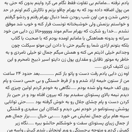
یادم نرفته ...مامانم بی تفاوت فقط نگام می کرد واینم بدون که حتی به
من پول اضافه داده بود که به بهرام چاقو بزنم و ناکارش کنم اونم در حد
زحمی شدن و من اون شب ربودن شما دنبال بهرام رفتم و ردشو گرفتم
و خواستم بزنمش ولی خوشبختانه تونست فرار کنه و خوب شد موفق
نشدم ...خدا رو شکرت که بهرام سالم موند وووووحالا زن دایی من خود
سرانه و بدونه هماهنگی با مامانم اومده بودم که با صحبت با گلاب
بلکه بتونم ازادی شما رو بگیرم حتی با دادن این موتو سیکلت چون
وجدانم خیلی اذیتم می کنه و همش میگم جمال تو خیلی نامردی و به
خاطر یه موتور ناقابل و مقداری پول زن دایتو اسیر ذبیح نامحرم و این
زن کثیف کردی ......
اوه زن دایی یادم رفت دست و پاتو باز کنم ............بعد حدود ۲۴ ساعت
من از ستون خیمه ازاد شدم و و از فرط خستگی و بی حسی دست و پام
روی کف خیمه ولو شده بودم .....نگاهی به خودم کردم اولین چیزی که
دیدم نیمه بالای پستونای سفبدم بود که بیرون افتاه بود و در حین باز
کردن دست و پام چشای جلال رو به خوش گرفته بود .......حتی توانایی
پوشش پستونامو در خودم نمی دیدم و کماکان این سفیدی و قشنگی
سینه هام برای جمال نمایش می خورد ......بی خیال ......بزار جمال هم
از جمال زیبای پستونای سفت و خوشکلم حالشو ببره .....نگاه زیر
کمرش کردم و متوجه برجستگی و ورم اونجاش شدم کیرش واسه من