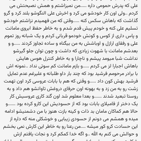
علی که پدرش حمومی داره .....من نمیزاشتم و همش نصیحتش می
کردم ..ولی اون کار خودشو می کرد و اخرش علی النگوشو بلند کرد و گرو
گذاشت که باهاش سکس کنه .....وقتی که من فهمیدم نزاشتم خودشو
تسلیم علی کنه و خودم پیش قدم شدم و به خاطر حفظ ابروی مامانت
و پاس داری از کوس و کونش خودمو قربانی کردم و یک شبانه روز تموم
علی و رفقای ارازل و اوباشش به من بیگناه و ساده تجاوز کردند .....و و
بعدشم مامانت با شهوت زیادی که داشت و چون توان جلو گیرشو
نداشت شبا میومد پیشم و ناچارا و به خاطر کنترل هوس هایش
باهاش اجبارا لز می کردم .....و بازم مامانت کم سوتی نداد ..نمونه اش
با برادر مرحومم فرشید بود که چند بار داو طلبانه و علیرغم عدم تمایل
فرشید بهش کون داد .....و وقتی که هم با بابات عروسی کرد اون تهمت
زشت رو به من زد و به بهونه اون حرفای دروغش تاوانشو هم داد و به
روستا تبعید شدند ......و بعدا معلوم شد اون گند کاری عروسیش کار
یک دختر از فامیلای بابات بود که از حسودیش این کارو کرده بود ......و
حالا هم کماکان مامان بد ذات و کینه بازت هنوز با من دشمنیشو ادامه
میده و همشم می دونم از حسودی زیبایی و خوشکلی منه که داره از
این حسادت کرو کور میشه ....من رعنا رو به خاطر این کارش نمی بخشم
و حوالش می کنم به الله ..و اگه خدا کمکم کرد و نجات یافتم ازش