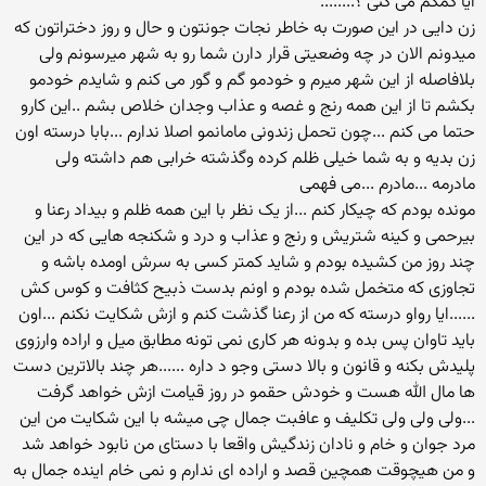
ایا کمکم می کنی ؟........
زن دایی در این صورت به خاطر نجات جونتون و حال و روز دختراتون که
میدونم الان در چه وضعیتی قرار دارن شما رو به شهر میرسونم ولی
بلافاصله از این شهر میرم و خودمو گم و گور می کنم و شایدم خودمو
بکشم تا از این همه رنج و غصه و عذاب وجدان خلاص بشم ..این کارو
حتما می کنم ...چون تحمل زندونی مامانمو اصلا ندارم ...بابا درسته اون
زن بدیه و به شما خیلی ظلم کرده وگذشته خرابی هم داشته ولی
مادرمه ...مادرم ...می فهمی
مونده بودم که چیکار کنم ...از یک نظر با این همه ظلم و بیداد رعنا و
بیرحمی و کینه شتریش و رنج و عذاب و درد و شکنجه هایی که در این
چند روز من کشیده بودم و شاید کمتر کسی به سرش اومده باشه و
تجاوزی که متخمل شده بودم و اونم بدست ذبیح کثافت و کوس کش
......ایا رواو درسته که من از رعنا گذشت کنم و ازش شکایت نکنم ...اون
باید تاوان پس بده و بدونه هر کاری نمی تونه مطابق میل و اراده وارزوی
پلیدش بکنه و قانون و بالا دستی وجو د داره ......هر چند بالاترین دست
ها مال الله هست و خودش حقمو در روز قیامت ازش خواهد گرفت
...ولی ولی ولی تکلیف و عافبت جمال چی میشه با این شکایت من این
مرد جوان و خام و نادان زندگیش واقعا با دستای من نابود خواهد شد
و من هیچوقت همچین قصد و اراده ای ندارم و نمی خام اینده جمال به