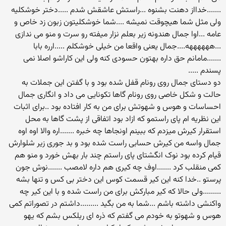
.......خدااز دهنت بشنوه ...راستش عاشقش شدم .....دختر خوشکلیه
ولی مثل شما هیچوقت نمیشه ....شما خوشکلیتون زبون زد خاص و
عامه ...اوا جمال هندونه زیر بعلم نزار میفته رو سرت و منو می ندازی
...ههههههه....جمال یعنی واقعا من خیلی خوشکلم .....ارره بابا
.......مامانم حق داره بهتون حسودی کنه ولی این کاراشو اصلا نمی
پسندم .....
دو دستای جمال روی رونام قفل شده بود و با گفتن این جملات به
حالت و شکل خاصی روی رونام گاها تکونایی می داد و انگاری جمال
احساسات و هوس و شهوتش برای من به کار افتاده بود ..برای اثبات
این نظریه ام پای راستمو که ازاد بود اتفاقی از پشت گاها به محل
استقرار کیرش میزدم که ببینم اونجاها چه خبره .......اره والا اوه اوه
جمال واسه من کیرش حسابی راست شده بود و بد جوری زیر شلوارش
قیام کرده بود نوک انگشتای پای راستم چند بار بهش خورد و منو هم
کمی منقلب کرد .......اوف چه کیری هم داره لامصب .......نوش جون
پرستو ..خدا کنه این کیر قسمت کوس این دختر بی کس و تنها بشه
.........ولی حالا که کیر مبارکش برای من راست شده و با این کیر چه
واکنشی داشته باشم ...شما به من بگید .........داشتم در تصوراتم کمی
هوس و شهوتو به خودم می گفتم که ذره ای ریلکس بشم که یهو