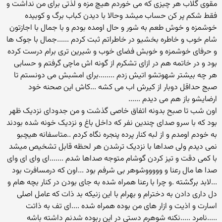
مقوی گلاب هر چیزی که می خوردم هیچ مزه و لذتی برای من نداشت و
فقط شکم پر کن حساب میشد وحالا با دیدن کباب برگ و کوبیده
خوشمزه و خوش طعم به شور و حال اومده بودم و با جمال با اجازتون
شام خوب و خاطره بخشیو در خاطراتم ثبت کردم ......جمال با جوک ها
و حرفای خوشمزه و خوبش فضای خوب و شیرین تری برام درست کرده
بود و در خاتمه هم در ازای تشکرم از گونه اش ماچی گرفتم و حسابی
هر چه بیشتر شهوتشو اتیش زدم ........برای امشبش می دونستم تا
صبج حداقل دوبار از کیرش اب می کشه ...کاش این صحنه خود
ارضایشو باز هم می دیدم ......
اون شب تا صبح بدونه اتفاق خاصی گذشت و من جدودای نزدیک ظهر
بود که با سرو صدای چندین نفر که داخل باغ و نزدیک خونه شده بودند
به خودم اومدم و از لبه کنار پرده پنجره نگاه کردم ..متاسفانه هیچبو
نمی دیدم ولی صداها با نزدیک ترشدن هر لحظه قابل تشخیص میشد
با کمی دقت و تیز کردن گوشام متوجه صداها شدم .......ای وای ای وای
صدا ها مال رعنا و وووووشوهر بی شرفم بود ...اون که درمسافرت بود
...لابد برگشته .و چرا با رعنا همراه شده به جای بودن در کنار بچه هام و
دل داری دادن به دخترام و بهرام با این زنیکه بد ذات که عامل اصلی
اسارت و اذیت و ازار های من بوده همراه شده ....ای تف به ذاتت
.....نامرد .....نکنه شوهرم دستی در این ربوده شدنم داشته باشه