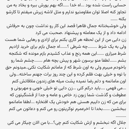
حسابی راست شده بود ...اه خدا .....اگه بهم یورش ببره و بخاد به من
تجاوز کنه اصلا توان مقاومتیو ندارم و مثل لاشه زیرش میفتم تا کارشو
بکنه ......
ولی خوشبختانه جمال ظاهرا قصد این کار رو نداشت چون به حرفاش
ادامه داد و از یک معامله و پیشنهاد .صحبت می کرد
زن دایی من از این لحظه هر کاری بکنم برای ازادی و رهایی شما هست
ولی به یک شزط ........چه شرطی ؟......اه جمال بازم برای خرید ازادیم
شرط میزاری ......این همه رنج و عذاب کشیدم بازم مونده که شکنجه
بشم ......لطفا منو برسون شهر و پیش بچه هام .......چشم شما رو
باخودم میبرم ولی به اون شرط که از مامانم شکایت نکنی..میدونم حق
با توه و خیلی بهت ظلم کرده و این چند روز برات جهنم ساخته...ولی
اون مامانمه و دلم رضا نمیده پشت میله های زندون ملاقاتش کنم
...می فهمی ....باید درکم کنی ...زن دایی تو خیلی خوبی و مهربونی و
عطوفت و گذشت شما زبون زد خاص و عامه و جدا از قشنگیتون که
برای من که زن داییم هستی هم خودش یک افتخاره ...لطفا مامانمو
ببخشین ......بخدا تا اخرعمرم نوکریتون رو می کنم و دعاتون می کنم
.........
جلال اگه نبخشم و ازش شکایت کنم چی؟...با من الان چیکار می کنی