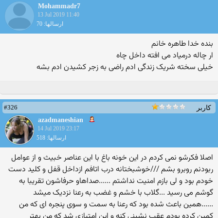
Mohammadr7
13 Jul 2019 11:40
ارسالها: 70
بنده خدا طاهره خانم
ار چاله درمیاد می افته داخل چاه
خیلی سخته شریک زندگی ادم راضی به زجر کشیدن ادم بشه
#326
کاربر
azadmaneshian
14 Jul 2019 23:17
ارسالها: 518
اصلا فکرشو نمی کردم در این خونه باغ با این عناصر خبیث و از عوامل
ربودنم روبرو بشم ///خوشبختانه درب اتافم ازداخل قفل و کلید دست
خودم بود و لی بازم امنیت نداشتم ......صداهاو حرفاشون تقریبا به
گوشم می رسید ...گلاب با خشم و غضب به رعنا نزدیک میشد
......همین باعث شده بود که رعنا به سمت و سوی پنجره ای که من
کمین کرده بودم عقب نشینی کنه و این امتیازی شد که من بهتر