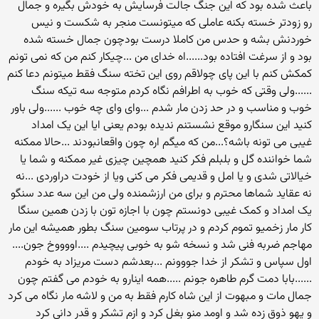
باعث شده بود که این جنگ جالت فرسایش به خودش بگیره و جمال
رو زودتر خسته بکنه عاملی که میتونست منجر به شکست و نیس
خوردنش بشه و حدس من کاملا درست بودچون جمال خسته شده
بود و از سرغت افتاده بود......اه خدای من ...چیکار کنم من که نمی تونم
کمکش کنم با این پای چولاقم روی این تخته سنگ فقط میتونم دعا کنم
......ولی وقتی که خوب به اطرافم نگاه کردم متوجه سه تیکه سنگ
خوب و مناسب و در حد زدن مار شدم ...وای وای چه خوب ......ولی باور
کنید این سنگارو موقع نشستنم ندیده بودم یعنی ایا این یک امداد
غیبی می تونه باشه؟...من که میگم اره چون واقعانبودند ...حالا ممکنه
شما خواننده گل و بلبلم فکر کنید همچین چیزی غیر ممکنه و شما یا
خیالاتی شدی و یا امل و قدیمی فکر می کنی ویا از خودت دراوردی ...نه
نه عقاید شماها محترم و برای من ارزشمنده ولی من این سه عدد سنگو
یک امداد و کمک غیبی دونستم چون با اجازه تون با زدن همین سنگا
کار مار زخمیو تموم کردم و در پرتاب سومین سنگ بطور همیشه این مار
مهاجم ضربه فنی شد و نسخه شو به خوبی پیچیدم ....اووووخ جون....
اول سپاس و تشکر از خدا جووونم ...بعدشم دست مریزاد به خودم
......بابا دمت گرم طاهره جونم .....همه اینارو به خودم می گفتم چون
جمال مات و مبهوت از این شاه کارم فقط به من و لاشه مار نگاه می کرد
و یهو ذوق زده شد و اومد منو بغل کرد و ازم تشکر و قدر دانی کرد