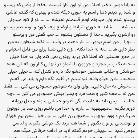
نه بابا دوس دختر اصلا ..من تو اون فازا نیستم ..فقط از وقتی که پرستو
و شما رو دیدم دنیا واسم یه جوری دیگه شده و بهتون که گفتم عاشق
پرستو شدم ولی میدونم اونم قسمتم نمیشه ..........تو از کجا میدونی
نمیشه .......شاید یه جوری شرایط و اوضاع ورف خورد و تونستیم پرستو
رو ازشون بگیریم ..خدا از دهنتون بشنوه ....خب گفتی من و پرستو
....چرا از من اسم بردی ........از دهنم در رفت ......نکنه شیطون به من
نظر داری ها.......نه نه خدا نکنه ...زن دایی شما برای من قابل احترام و
در حدی هستین که اصلا فکرای بد بهتون نمی کنم ولی به خدا خیلی
سخته یک پسر مجرد و جووون با شماو در تنهایی کنارتون که این همه
خوشکل و جذاب هستین خودشو نگه داره و کنترل کنه ...خیلی خیلی
سخته .....این حرفو واقعا نتونستم در قلبم نگه دارم و باید می گفتم
.....خوش به حال دایی....وای وای به شوهرم حسودی می کنی ......فقط
.من نه ...همه شهر و همه مرداو پسرا بهش حسودی می کنن ......چه
جالب .....پس باید به داییت بگی قدرمو حسابی بدونه و مثل پروانه
دورم بگرده ....ههههههه.......ارره به خدا من باشم روزی صد بار دورتون
می گردم و ووو....وچی ......هیچی زن دایی .....بی خیال...من برم خوراکی
و نوشیدنی براتون بگیرم و شما هم برید یک دوشی بگیرید و لباسی
عوض کنید ........پیش خودم گفتم لابد در ادامه حرفاش میگه هم