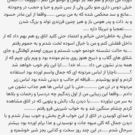
دورت می گردم و هم صد بار کوس و کونتو می کنم ...اوووف .....جمال
خیلی دوس داری منو بکنی ولی از بس شرم و حیا و حجب در وجودته
...مانع و سد محکمی شده که به من برسی .......واقعا از این مادر حسود
و بد ذات و پدر هوس باز و هیز چنین فرزندی تولد و بزرگ شدن
.......تعجبا و تبریکا داره .....
جمال به خاطرراحتی خیالم و اعتماد حتی کلید اتاق رو هم بهم داد که ار
داخل قفلش کنم و من با خیال اسوده لخت شدم و به حموم رفتم
....به حالت نشسته خودمو خوب شستم و بیرون اومدم کوفتگی و جای
شلاق های گلاب و ذبیح هنوز روی بدنم مونده بود و ورم پای چپم که از
همه بدنر نشون می داد ......اه خدا .....ایا این پام خوب خواهد شد
؟...........ناچارا از لباس مردونه ای که جمال واسم اورده بود استفاده
کردم و اونو پوشیدم ....قیافه ام جالب و دیدنی شده بود لباس زیر
مردونه و در تن من ...........حتی با این لباس ها هم جذاب نشون می
دادم ...واقعا این زیبایی من از اول زندگیم چه دردسرا و زخمات و بلاها
به سر من نیاورده ........با دیدن یک بالش و پتویی که در اتاق مشاهده
کردم چشام سنگین شد و به خواب شیرینی فرو رفتم ..........
با صدای کوبیدن در اتاق از این خواب فرح بخش و خوب بیدار شدم و با
دیدن جمال که کلی میوه جات و نوسیدنی و عذا برام اورده بود بیشتر
سرحال شدم .....در این چند روز سخت و کذایی بجز شیر خوشمزه و