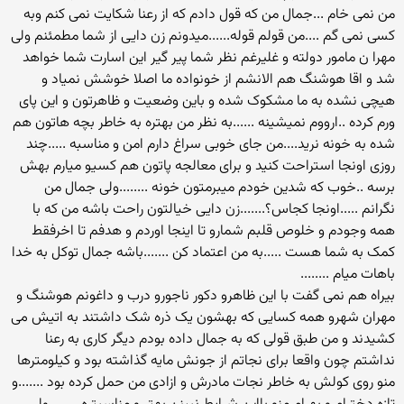
من نمی خام ...جمال من که قول دادم که از رعنا شکایت نمی کنم وبه
کسی نمی گم ....من قولم قوله......میدونم زن دایی از شما مطمئنم ولی
مهرا ن مامور دولته و غلیرغم نظر شما پیر گیر این اسارت شما خواهد
شد و اقا هوشنگ هم الانشم از خونواده ما اصلا خوشش نمیاد و
هیچی نشده به ما مشکوک شده و باین وضعیت و ظاهرتون و این پای
ورم کرده ..ارووم نمیشینه ......به نظر من بهتره به خاطر بچه هاتون هم
شده به خونه نرید....من جای خوبی سراغ دارم امن و مناسبه .....چند
روزی اونجا استراحت کنید و برای معالجه پاتون هم کسیو میارم بهش
برسه ..خوب که شدین خودم میبرمتون خونه ........ولی جمال من
نگرانم .....اونجا کجاس؟.......زن دایی خیالتون راحت باشه من که با
همه وجودم و خلوص قلبم شمارو تا اینجا اوردم و هدفم تا اخرفقط
کمک به شما هست .....به من اعتماد کن .......باشه جمال توکل به خدا
باهات میام ........
بیراه هم نمی گفت با این ظاهرو دکور ناجورو درب و داغونم هوشنگ و
مهران شهرو همه کسایی که بهشون یک ذره شک داشتند به اتیش می
کشیدند و من طبق قولی که به جمال داده بودم دیگر کاری به رعنا
نداشتم چون واقعا برای نجاتم از جونش مایه گذاشته بود و کیلومترها
منو روی کولش به خاطر نجات مادرش و ازادی من حمل کرده بود .......و