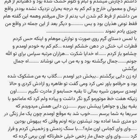
داشتم دچارش میشدم و لبام و گلوم خشک شده بود و ذهنیاتم از فرم
نرمال و معمولی خارج و کم کم به درجه بحران نزدیک نشده بوددر واقع
من داشتم از فرط کم شدن اب بدنم از حال میرفتم وهمه این گفته هام
فقط نوعی هذیان بود و بس ..........و دیگر بعد از این جمله در واقع من
چیزی یادم نموند ..............................................
با لمس دستای گرم روی صورت و نوازش موهام و اینکه حس کردم
قطرات اب خنکی در دهن خشکم اومده ...کم کم به خودم اومدم و
چشامو باز کردم ......اه خدایا شکرت ...هزاران مرتبه سپاس برای تو الله
جونم.......جمال برگشته بود و به من اب می نوشاند ........اه جمال
برگشتی
اره زن دایی برگشتم ..ببخش دیر اومدم ....گلاب به من مشکوک شده
بود و حرفامو باور نمی کرد ومی گفت تو طاهره رو ازادش کردی و حالا
اومدی سرمون شیره بمالی تا بقیه حسابمو از مادرت نگیرم ........اون
زنیکه هفت خط موتورمو گرو نگر داشت و پیاده ولم کرد که مامانمو با
بقیه پول و جواهرا پیشش ببرم .......زن دایی همش میدویدم که
سریعا به شما برسم ......خوب شد به موقع اومدم چون یک مار زنگی در
دو متری شما اماده بود نیشتون بزنه اونم وقتی که بیهوش بودین
.....وای وای کجاس اون ماره؟....با سنگ زدمش و زخمیش کردم و فرار
کرد .......وای وای جمال مار زخمی خیلی خطرناکه اون برمی گرده که