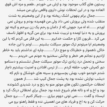
پستون های گلاب موجود بود و ازش می خوردم ..طعم و مزه اش فوق
العاده بود و در این لحظات نوش داروی واقعی برای من میشد
..........جمال برام پنهونی اشک ریخته بود و از این وضعیتم به شدت
منقلب شده ولی بروزش نمی داد ولی من فهمیده بودم و بروش نمی
اوردم .......اه اه مرد جوونی که از دامان و رحم یک زن بیرحم و کینه توز
پرورش و به دنیا اومده و تربیت شده بود برای من گریه و اظهار تاسف
می کرد ...قربون کارا و حکمت خدابرم .......به این فکر می کردم که با این
وضعیتم ایا میتونم ترک موتور سیکلت بشینم .......اونم با این جاده
خاکی ناهموار و خطرناک و موج دار؟..........چاره ای نداشتم باید به خاطر
ازادیم و نجاتم هر خطر و چالش سختیو به جونم می خریدم .....به
سختی و تحمل درد زیادی ترک موتور سیکلت جمال نشستم و دستامو
دور کمرش خوب حلقه کردم ......از ترس افتادن و امنیت بیشترم ناچار
شدم خودمو خوب بهش بچسپونم و سینه های خوشکل و نازم که
دیشب نوازش نشده بود یه پشت جمال کیپ شد .......از همون
لحظات حرکتمون تکون های موتور منو به رنج و درد شدیدی کشونده
بود و اخ و اه و ناله هام شروع شده بود جمال برای لحظاتی درنگ کرد و
ایستاد و گفت ......نمی تونی دووم بیاری .....چیکار کنیم ؟......برو جمال
حرکت کن و به اخ و فریاد های من اهمیتی نده و فقط راهتو برو می