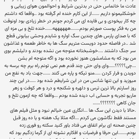
عادت ما خانماس حتی در بدترین شرایط و احوالمون هوای زیبایی و
خوشکلیمونو داریم ......از این کارم خنده ام گرفته بود ..واقعا که داشتم
چه کار بیخودی و بی فایده ای می کردم جونم در خطر زیادی بود اونوقت
من به فکر پوست صورتم بودم.......ههههههه......خنده تلخ و بی مزه ای
که با صدای پارس های چندین سگ اواره و شایدم وحشی بیابونی قطع
شد ..در فاصله حدود دویست متریم سگ ها به خاطر طعمه و غذاشون
سر جنگ داشتند ....خوشبختانه متوجه من نشده بودند و دلیلشم بوی
من بود که به مشامشون هنوز نخورده بود و اگه متوجه ام بشن
...چی؟؟؟؟؟.....وای وای حتی چند قدم هم نمی تونم راه برم چه برسه به
دویدن و فرار کردن .....منو تیکه و پاره می کنند ......جهت باد به نفع من
میوزید و این تنها شانس من در این شرایطم شده بود .....در این چند
روز اسارتم بالا ترین ترس و دلهره و شکنجه و درد و هر کوفت و زهر
ماریو تجربه و حسابی اب دیده شده بودم ...واقعا که چه ازمون تلخ و
جان کاهی ؟؟؟؟؟؟؟......
.حالا با دیدن این سگ ها ...انگاری عین خیالم نبود و مثل فیلم های
مستند فقط نگاشون می کردم ...اگه مثلا یک هفته و یا ده روز قبل
چنین صحنه ای برام اتفاق می فتاد باور کنید سکته رو فوری زده
بودم.......این حرفا و فرضیات و افکارم نشونه ای از گرما زدگیم بود که