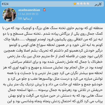
#324
کاربر
azadmaneshian
13 Jul 2019 09:33
ارسالها: 518
منطقه ای که بودیم حاوی تخته سنگ های بزرگ و کوچیک بود که من با
کمک جمال روی یکی از بزرگاش پیاده شدم ..تخته سنگی مسطح و با دو
لبه تیز که من اتفاقی روی یکیشون فرود اومدم اووووف ......دقیقا چاک
کونم به لبه اش خورد و در همون لحظه سوراخ های کوس و کونمو
درگیر خودش کردهمینو کم داشتم که تحریک بشم اصلا وقت همچین
کارایی نبود چون در فاصله کمتر از ۵۰ متریم جدال بین یک مار زخمی
خطرناک با جمال که عامل زخمش شده بود و برای انتقام سراغش
اومده بود در حال انجام بود نمایش مستند و مهیج و دلهره اوری که هز
لحظه منو بیشتر نگران می کرد چون مار نترس و با جسارت و با همه
توانش مبارزه می کرد و درست مثل بوکسورها عفب و جلو می کرد و
خودشو جمع و حلقه ای حالت می داد و با پرش نزدیک یک متر یش به
حریفش در تلاش بود زهرشو به جمال برسونه .....تنها اسلحه جمال
سنگ هایی بود که به دستش در حین مبارزه می گرفت و اونو بهش
پرتاب می کرد کاری که احتمال زدنش پنجاه پنجاه وشانسی بود و این