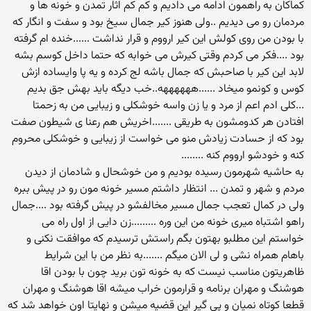
کماکان به راهمون ادامه می دادیم و کم کم اثار تمدن و خونه ها و
مردمان رو می دیدیم ..ولی هنوز کیر جمال سیخ بود و سفت و انگار که
با بودن من روی کولش این کیر ارووم و قرار نداشت ......خنده ام گرفته
بود ....فکر می کردم وقتی کیرش می خوابه که حتما داخل کوسم بشه
لابد این کیر با صاحبش که جمال باشه لج کرده و یه پا وایساده ازش
کوس و کونمو میخاد ......ههههههه..خب دیگه باید بهش جق بدیم
...کلی ادم اعم از مرد و یا زن واسه خوشکلی و زیبایی من به زحمتا
افتادن هر کدومشون به طریقی .......اخریش هم رعنا ی شیطون صفت
بود که از حسادت زیادش منو می خواست از زیبایی و خوشکلی محروم
کنه و خودشو ارووم کنه ........
به حاشیه شهرمون رسیده بودیم و من خوشحال و شادمان از دیدن
مردم و شهر و تمدن ... انتظار داشتم مسیر خونه مون رو در پیش ببره
ولی در کمال تعجب جمال مسیر مخالفشو در پیش گرفته بود ....جمال
راهو اشتباه میری خونه من این وره .........زن دایی از اول راه می
خواستم این مطلبو بهتون بگم راستش ترسیدم که موافقت نکنی و
باهام همراه نشی و لی الان میگم .......به نظر من با این شرایط
ظاهریتون مناسب نیست که به خونه تون برید چون با بودن اقا
هوشنگ و مهران برنامه و قرارمون خراب میشه اقا هوشنگ و مهران
قطعا کوتاه نمیان و پی گیر این قضیه میشن و نهایتا اون خواهد شد که