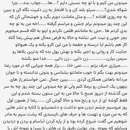
میدونی من کیم و با تو چه نسبتی دارم ؟....ها......جواب بده.....چرا
شوکه شدی؟........سرتو بلند کن و با افتخار به زن داییت نگاه کن و ببین
به چه روزی افتاده ؟......و مثل مامانت دورم بگرد و خوشحالی کن که
این چند روز میدونم برام جشن و مراسم گرفته ......اخه من به تو چه
بدی کردم ها ..حتی به مامانتم ظلمی نکردم و اینو به الله قسم میخورم
بجز خوبی و نیت خیر نباشه و.حالا به فرض محال هم پیش رعنا گناه
کار هم باشم ایا درسته و حقمه با من این کارو بکنه و یک هیولاو
جنایت کار و روانی رو اجیر بکنه و بهش پول بده که بدترین بلاها رو
سرمن بیارن................زن دایی ...زن دایی ......خدا منو بکشه
......میزاری حرف بزنم .......نمی خاد .....بزار همه چیزایی که در مورد رعنا
میدونم بهت بگم تا خوب مامانتو بشناسی و بدونی ندانسته و نا جوان
مردانه باهاش همکاری کردی .......ببین جمال .نمی خواستم راز های
پنهون یک انسان رو برملا کنم ولی تو چه میدونی این چند روز چه به سر
من گذشته از دیروز صبح تا حالا من به این ستون بسته شدم و این
فقط گوشه ای از درد و رنج منه و حالا گوش کن .......رعنا از همون اول
روز عروسیم چشم دیدن منو نداشت و دشمنیشو با کنایه و تشر هایی
که به من میزد و تهمت ها و حرف های ناپسندی که پشت سرم به مادر
شوهرم می گفت شروع کرده بود و از پاره کردن لباسام و بردن و دزدیدن
وسابلم که بمونه ..ودر نهایت رفیق باز ی هاش با پسرا و نمونه اش با