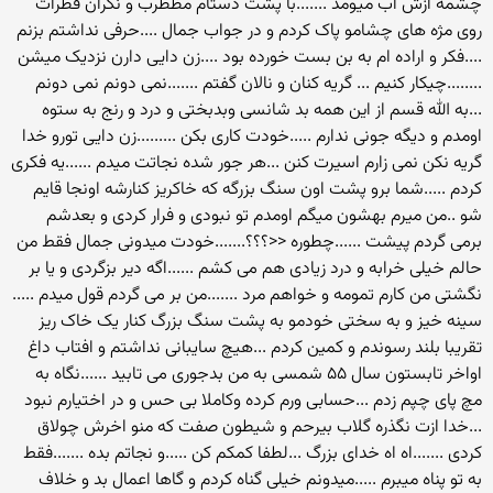
چشمه ازش اب میومد .......با پشت دستام مظطرب و نگران قطرات
روی مژه های چشامو پاک کردم و در جواب جمال ....حرفی نداشتم بزنم
....فکر و اراده ام به بن بست خورده بود ....زن دایی دارن نزدیک میشن
........چیکار کنیم ... گریه کنان و نالان گفتم .......نمی دونم نمی دونم
...به الله قسم از این همه بد شانسی وبدبختی و درد و رنج به ستوه
اومدم و دیگه جونی ندارم .....خودت کاری بکن .........زن دایی تورو خدا
گریه نکن نمی زارم اسیرت کنن ...هر جور شده نجاتت میدم ......یه فکری
کردم .....شما برو پشت اون سنگ بزرگه که خاکریز کنارشه اونجا قایم
شو ..من میرم بهشون میگم اومدم تو نبودی و فرار کردی و بعدشم
برمی گردم پیشت ......چطوره <<؟؟؟.......خودت میدونی جمال فقط من
حالم خیلی خرابه و درد زیادی هم می کشم ......اگه دیر بزگردی و یا بر
نگشتی من کارم تمومه و خواهم مرد .......من بر می گردم قول میدم .....
سینه خیز و به سختی خودمو به پشت سنگ بزرگ کنار یک خاک ریز
تقریبا بلند رسوندم و کمین کردم ...هیچ سایبانی نداشتم و افتاب داغ
اواخر تابستون سال ۵۵ شمسی به من بدجوری می تابید ......نگاه به
مچ پای چپم زدم ...حسابی ورم کرده وکاملا بی حس و در اختیارم نبود
...خدا ازت نگذره گلاب بیرحم و شیطون صفت که منو اخرش چولاق
کردی .......اه اه خدای بزرگ ...لطفا کمکم کن .....و نجاتم بده .......فقط
به تو پناه میبرم .....میدونم خیلی گناه کردم و گاها اعمال بد و خلاف