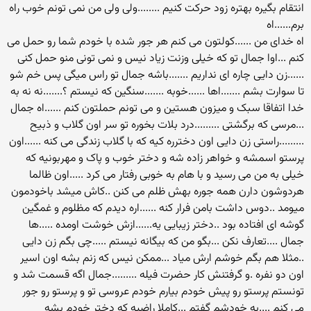
انتقام بگیره بهتره زود حرکت کنیم ........ولی ولی من نمی تونم خوب راه
برم......اه
اه خدای من ......کولتون می کنم هر جور شده با خودم شما رو حمل می
کنم ...اوا جمال تو که خیلی وزنت زیاد نیس و نمی تونی منو حمل کنی
......زن دایی چاره ای نداریم .......باشه جمال تو راس میگی پس خم شو
تا سوارت بشم .......اها ......خوبه .......سنگین که نیستم ؟.......نه نه به
خدا اتفاقا سبک و میزون هستین و می تونم حملتون کنم ......اه جمال
...مرسی که برگشتی .........درد بلات بخوره تو سر اون گلاب و ذبیح
.........راستی زن دایی اون دخترره کیه که با گلاب زندگی می کنه ......اون
پرستو اسمشه و خواهر زاده شه و دختر خوب و پاک و مهربونیه که
خیلی به من می رسید و با هام به خوبی رفتار می کرد .....اون ظالما
هردوشون دارن همه جوره بهش ظلم می کنن ..کاش میشد باخودمون
میومد ..دوس داشت بامن فرار کنه ......اره دیدم که مظلوم و غمگین
گوشه ای افتاده بود ..دختر زیبایی یه......ازش خوشت اومده .....ها
جمال ....تعارف نکن ...بگو من که بیگانه نیستم .....چی بگم زن دایی
..مثلا هم بگم خوشم ارش میاد ...ممکن نیس که زنم بشه اون اسیر
اون دو نفره .و گرفتنش کار حضرت فیله .........جمال اگه قسمت شد و
تونستم پرستو رو پیش خودم بیارم خودم عروسی تو و پرستو رو جور
می کنم ....به خودشم گفتم ...کاملا راضیه که دختر خودم بشه