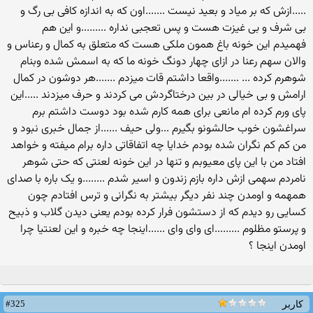
.....ازش که بر میاد و بعید نیست .......اون که به اندازه کافی بی رگ و
بی شرف و بی غیزت هست و پس تعجبی نداره .........و این هم
فهمیدم این خونه باغ همون ملکی هست که متعلق به کمال و رعناس و
والان سهم رعنا در ازای چهار دونگ خونه ما که به اسمش شده وبنام
شوهرم کرده ... .......واقعا داشتم قات میزدم .......هر دوشون در کمال
ارامش و بی خیالی در بین درختاگردش می کردند و حرف میزدند .....این
پای ورم کرده ام مانعی برای همه کارم شده بود دوست داشتم برم
سراغشون خوب حالشونو بگیرم ...ولی حیف ......از جمال خبری نبود و
من کم کم نگران شده بودم خدایا چه اتفاقاتی داره برام میفته و خواهد
افتاد من با این پای معیوبم و تنها در این خونه لعنتی که حتی شوهر
نامردم سهمی ازش داره بازم زندون و اسیر شدم ........و یک باره با صدای
همهمه و اومدن چند نفر دیگر بیشتر به نگرانی و ترس افتادم چون
کسایی رو دیدم که از دستشون فرار کرده بودم یعنی دیدن گلاب و ذبیح
و پرستو مظلوم .........ای وای وای ......اینجا چه خبره و این لعنتیا چرا
اومدن اینجا ؟
#325
کاربر