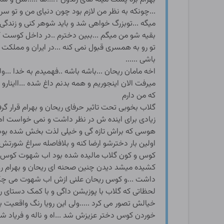
...چونکه به نظر من لازم بود چون دنیای من و تو سر
میگه ...توبزرگ خواهی شد و باید شوهر کنی و زندگی
بقیه شو من میگم ...ببین دخترم ..در داخل کوست 
تو رو به همسری قبول نمی کنه ...در ایران و ممل
باشی ......
اخه مامان ریحان ...باشه باشه ..فهمیدم به خدا ...
که من دارم
گلاب بخوبی تحت تاثیر حرفای ریحان و بهرام قرار گرف
زیادی برای اینده ش در نظر داشت و نمی خواست اهدا
هوسی که براش تازه گی و خیلی لذت بخش شده بود ..
اولین بار دخترشو ارضا کنه و بلافاصله سراغ شور
کوس و کون گلاب مالیده شده بود اب شهوت کوس گ
کشیده میشد دیدن چنین صحنه ای ریحان و بهرام رو
داشت ...و کوس ریحان علنی ازش اب شهوت می چکید
لحظاتی که گلاب با پوزیشن داگی و با کمک دستای ری
خیالش تصور می کرد .....ولی این رویا رنگ واقع
خوردن کوس دختر عزیزش شد ...اه و ناله و فریاد ش