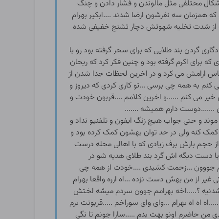
اشکال محتلفی مثل مالوندن و فشار دادن و چنگ
ه همزمان سه نفرشون ارضا شدند ....ابکیر بهرام
لاب از شدت تخلیه شهوتش دچار تشنج خفیفی شده
گاری گردن بند طلایی که برای سحر گرفته بود رو با
ه برای اکرم گرفته بود و چنین فکر کرد که ریحان
ساس ارامش می کرد و در اخرین لحظات جدا شدن از
ی کنم به همه چی برسی ...تو کاری کردی که دیروز و
ر می کنم ......و اخرین کلامم ....قربون خودت و
......دوست دارم همیشه .......
موند و حتی جواب هیچ زنگ ایفون و تلفنیو نداد و
کمک کنه ولی در حد توان بهشون کمک کرده بود و
 حجم بارش برف زیادی که با اهالی محله درست
 با دست دیگه اش گرد بند طلای هدیه شو در
بهرام جووون ...زحمت کشیدی ....خودت از همه چی
ی غیر از من بهش دست نزده ...اه ارره واقعا بهرام
گه شدنیه ؟.....اخه بهرامم جوون سردم میشه لختش
.اه اه اه بهرام ...وای وای سوراخم .....قربونت برم
من حاضرم اونو بهت بدم .....سارا جونم تا نگی