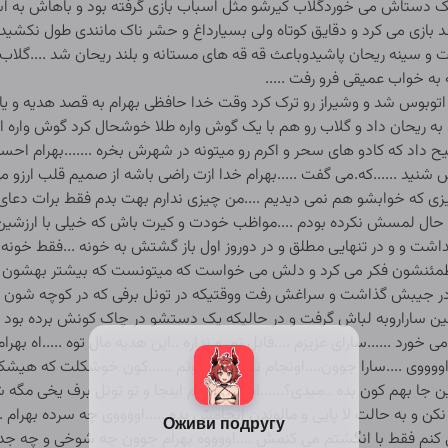
کمک دستاش می خوردگلاب کیرشو مثل اسباب بازی گرفته بود و باهاش به 
زی می کرد و دقایق کوتاه ولی بسیارداغ و حشر ناک مانندی طول نکشید ک
ت و سینه ریحان پاشیدوباعث قه قه های مستانه و بلند ریحان شد ....گ
به خواب عمیقی فرو رفت .....
وار اتوبوس شد و وشیراز رو ترک کرد وقت خدا حافظی بهرام به قصد هدیه و یاد
ریحان داد و گلاب رو هم با یک گوش واره طلا خوشحال کرد گوش واره ای ک
داد که کادو های سحر و اکرم رو میتونه در شهرش بخره .......بهرام اح
 شنید ......که.می گفت .....بهرام خدا ازت راضی باشه از صمیم قلب ارزو م
 که خوابشو هم نمی دیدیم ....من چیزی ندارم بهت بدم فقط برات دعای خی
 تا حال لمسش نکرده بودم ....مواظب خودت و کیرت باش که خیلی با ارزشین .
شت و و در تنهایی مطلق و در دوروز اول باز گشتش به خونه ...فقط خونه 
نامطمئنشون فکر می کرد و دلش می خواست که میتونست که بیشتر بهشون 
در جیبش گذاشت و سراغش رفت ووقتیکه در تونل برفی که در کوچه شون از
نشین ساراروبه لباش گرفت و در حالیکه یک دستشو در چاک کونش برده بود
رد ......سارای عزیزم ....قابل تو رو نداره ..این هدیه مال توه .....اه 
.اووووی ....سارا جوون....اونجام نگو ..بگو کونم ......کون خوشکلت که هیشک
ن جا بهم کون بده ..میدی؟......اه نمی دونم اینجا و تو تونل برف یخی م
نکن و به حالت لا پایی و مالوندن انجامش بده .....اووووی چه سرده بهرام .....
 کنم فقط با انگشتم می کنمش ....اووووه بهرام جوون چه شوخی و چه جدی 