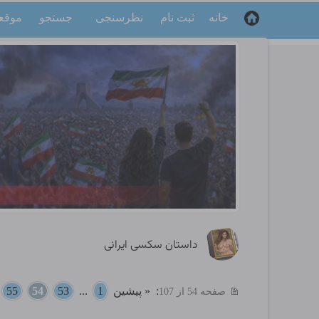
خانه
ثبت نام
نظرسنجی
جستجو
موقع
داستان سکسی ایرانی
:
« پیشین
1
...
53
54
55
.
صفحه 54 از 107