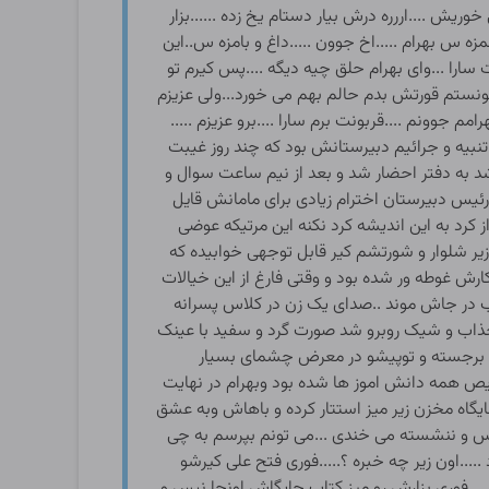
ریش ....اررره درش بیار دستام یخ زده ......بزار
 س بهرام .....اخ جوون .....داغ و بامزه س..این
ت سارا ...وای بهرام حلق چیه دیگه ....پس کیرم تو
ی تونستم قورتش بدم حالم بهم می خورد...ولی عزیزم
 جوونم ....قربونت برم سارا ....برو عزیزم .....
نبیه و جرائیم دبیرستانش بود که چند روز غیبت
شد به دفتر احضار شد و بعد از نیم ساعت سوال و
یس دبیرستان اخترام زیادی برای مامانش قایل
کرد به این اندیشه کرد نکنه این مرتیکه عوضی
زیر شلوار و شورتشم کیر قابل توجهی خوابیده که
ارش غوطه ور شده بود و وقتی فارغ از این خیالات
 در جاش موند ..صدای یک زن در کلاس پسرانه
یار جذاب و شیک روبرو شد صورت گرد و سفید با عینک
کوتاه تنگ و بدن نمایی که پستونای درشت با سایز ۸۵ و کمر باریک و باسن برجسته و توپیشو در معرض چشمای بسیار
 های حریص همه دانش اموز ها شده بود وبهرام در نهایت
اه مخزن زیر میز استتار کرده و باهاش وبه عشق
لاس و ننشسته می خندی ...می تونم بپرسم به چی
...اون زیر چه خبره ؟.....فوری فتح علی کیرشو
...فوری بزارش رو میز کتاب جایگاش اونجا نیس و