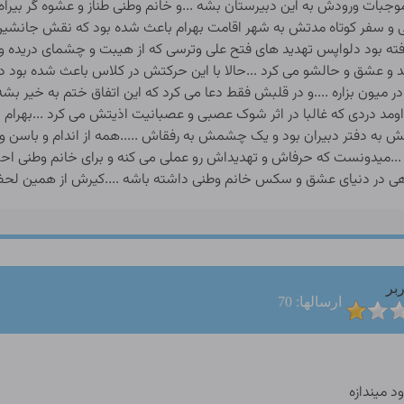
وجبات ورودش به این دبیرستان بشه ...و خانم وطنی طناز و عشوه گر بیراه
 و سفر کوتاه مدتش به شهر اقامت بهرام باعث شده بود که نقش جانشین اق
ر گرفته بود دلواپس تهدید های فتح علی وترسی که از هیبت و چشمای دری
ند و عشق و حالشو می کرد ...حالا با این حرکتش در کلاس باعث شده بو
ر میون بزاره ....و در قلبش فقط دعا می کرد که این اتفاق ختم به خیر بشه
اومد دردی که غالبا در اثر شوک عصبی و عصبانیت اذیتش می کرد ...بهرا
ش به دفتر دبیران بود و یک چشمش به رفقاش .....همه از اندام و باسن 
رد ...میدونست که حرفاش و تهدیداش رو عملی می کنه و برای خانم وطنی اح
گاهی در دنیای عشق و سکس خانم وطنی داشته باشه ....کیرش از همین 
بر
ارسالها: 70
د میندازه