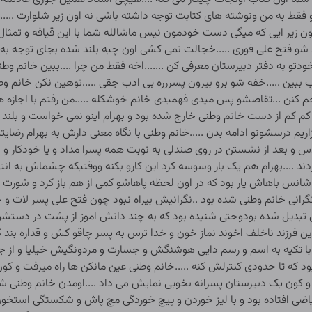
 فقط به من ونوشته های کتابت توجه داشته باشی نه اون زیر شلوارت .....
ون زیر ایی که میگی دست خودمون نیس ماشالله شما با این قیافه و تمثال و
د شو فتح علی فوری .....خجالت نمی کشی اون چیه بلند شده بجای توجه به
خودتو به دفتر دبیرستان معرفی کن .......اخه فقط من چرا ....ببین خانم و
ب ببین .....خفه شو برو بیرون پسررره بی ادب جقی .....توهین نکن خانم وط
راجم کنن ...تقاصشو پس میدی فهمیدی خانم خوشکله .....من رفتم با اجاز
کم کم از دست خانم وطنی خارج شده بود و بهرام اینو نمی خواست و بلند ش
ریم درسشونو ادامه بدن .....خانم وطنی با نگاه معنی دارش به بهرام رضای
س و بعد از نشستن در روی صندلی به نوبت همه پسرا مداد و یا خودکار و چیز
دند ....بهرام هم یک بار وسوسه کرد این کارو بکنه ووقتیکه چشماش به ا
نه شانس باهاش یار بود که در اون لحظه پاهاشو کمی از هم باز کرد و ش
ه نگرانی خانم وطنی شده بود ..نگرانیش بیراه نبود چون فتح علی پسر لات و
تبدیل شده بودوحتی شنیده بود که به چند دانش اموز از پشت در دستشوی
ن فرزند ناخلف اخوند نماز خون و خدا ترس به پسر چاقو کش و قداره بند 
با تکیه به اسم و رسم دایی هوشنگش و جسارت و مردونگیش خیلیا و از ج
بود که تا حدودی کنترلش کنه .....خانم وطنی عین مانکن ها راه میرفت و
ون یک دبیرستان پسرانه بخوبی نمایش می داد ....اومدن خانم وطنی شور
ر ریاضی افتاده بود و با لیز خوردن و پیچ خوردگی مچ پاش و شکستگی استخ