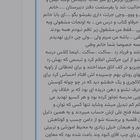
حالیت شد یا بفرستمت دفتر دبیرستان .....خانم
 ووو...وچی جرئت داری بفیشو بگو ....ای بابا خانم
 حرفاو کتاب و درس من .. به اونجات مشغولی وبه
طنی ...فقط من مشغول زیر نافم نبودم همه بودند
نی ...باشه من میرم ولی ...ولی چی داری تهدیدم
ه همه خصوصا شما خانم وطنی
د و فریاد زد ..ساکت ..ساکت ..اینجا کلاس درسه
تشو از این حرکتش اعلام کرد و تبسمی که بهش زد
یو در کف اتاق مینداختند و برای لحظاتی از زاویه
نتهای رونای بهم چسپیده اش افتاد احساس کرد برای
ورت لاکچری و یک خطشو دید که در چو چوله کوسش
 حرف نشنو و دهن دریده ای بود که بر خلاف پدر
ی مدرسه تجاوز کرده بود و هر کسیو تهدید می
کم کم تبدیل میشد وشاید تنها کسی که توان و
مله فتح علی ازش حساب میبردند و به همین دلیل
 کون قلمبه و برجسته شو از دامن چسپ و کوتاهش
 و هیجان خیلی زیادی به محیط اموزشی و تربیتی
ون پای چپ اقای کبود وند باعث شده بود که معاون