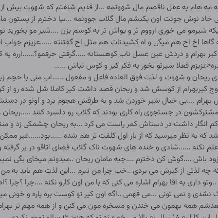
مه مه هام به عقل ناقصم مال شهوتمه ...از قدیم شنفتم که شهوت بیش ا
 نمی خاد نوش جونت اون یکیشم مال گلاب جوونمه ...بیا دخترم از پستون ما
تیکه شیرمو می خوری ارووم تر و یواش تر به کوسم بزن ....شیر مو بخورید نو
اخه گاها اخ اخ هم میگی و اه کشیدنات هم مثل اخ گفتنته ......عزیزم جواب
ر بهرام و دردش عین عسل ناب کوهستانه .....گرفتی حرفمو؟......ارره یه کم 
عزیزم فعلا شیرتو بخور به فکر کیر و کوس نباش ......
 ی ریحان و شهوت و لذت فوق العاده فاعل و مفعول ......اب منی با حچم زی
ج کیربهرام از کوسش شد و ریحان قصد داشت کیر کاملا شل شده رو از کوس
لزش بهرام ....بی خیال شیر خوردن شد و به طرفش هجوم برد و اونو در
 مشترکشون در جستجوی راه کاری بودند که گلاب رو دلسرد کنند .....ریحان ..اق
نگار داشت در دستاش کمر راست می کرد ...به ریحان چشمکی زد و منتظر ب
 نکنه ......شادی و خنده های شهوت ناک گلاب فضای اتاقو در بر گرفته و ک
فا زود باش ....گوش کن دخترم ....چیه مامان ریحان ..میدونم میخای بگی نم
ه چه لذتی از کیرش می بردی ..خب چرا من نبرم ...این لذت هم باید به من
تو داری به اقا بهرام اشاره می کنی که با من اون کارو نکنه ....چرا ؟چرا ؟اص
بزرگ نشدی و نمی تونی ...می فهمی ..اگه اون کیر تو کوست بره پاره و خونی 
دشم همه بهمون می خندن و مسخره مون می کنن و از همه مهم تر بهرام رو
بهرام بره پشت میله های زندون ؟....ها .....سن و سال ای