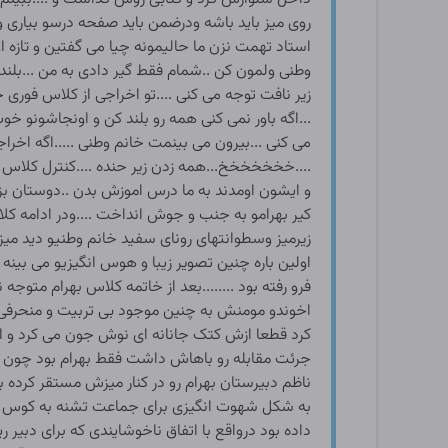
روی میز باید باشه ودرضمن باید صفحه درسو بیاری و
استاد تهمت نزن ما حالیمونه چیا می گفتین و تازه ا
وطنی ولمون کن ..شمام فقط گیر دادی به من ...بلن
زیر نافت توجه می کنی ....تو اخراجی از کلاس فوری 
...اگه باور نمی کنی همه رو بلند کن و اونجاشونو خو
می کنی ...بیرون می بینمت خانم وطنی .....اگه اخ
....خخخخخخخ...همه زدن زیر حنده ....کنترل کلاس 
و ایشون اومدند به ما درس اموزش بدن ..دوستان بزا
کیر بهرامو به جنب و جوش انداخت ....ودر ادامه کلا
زیرمیز وسطوانتهای رونای سفید خانم وطنیو دید میز
اولین باره چنین تصویر زیبا و هوس انگیزیو می بی
فرو رفته بود ........بعد از خاتمه کلاس بهرام متوج
اخوندو مومنش به چنین موجود بی تربیت و منحرفی 
کرد قطعا ازش کتک جانانه ای نوش جون می کرد و ای
جرئت مقابله رو باهاش داشت فقط بهرام بود چون 
ناظم دبیرستان بهرام رو در کنار میزش مستقر کرده 
به شکل شهوت انگیزی برای جماعت تشنه به کوس و ک
داده بود درواقع با اتفاق ناخوشایندی که برای دبی