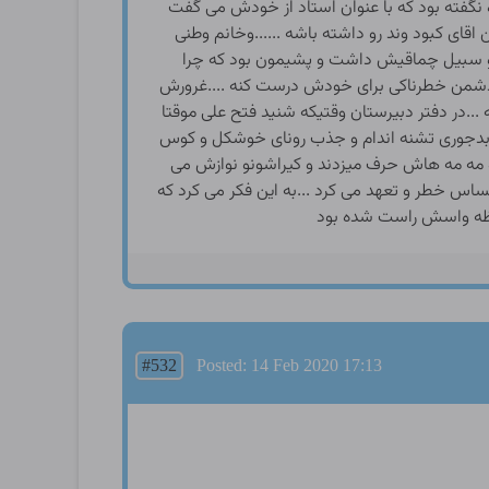
 نگفته بود که با عنوان استاد از خودش می گفت
ای کبود وند رو داشته باشه ......وخانم وطنی
ده و سبیل چماقیش داشت و پشیمون بود که چرا
د دشمن خطرناکی برای خودش درست کنه ....غرورش
 ...در دفتر دبیرستان وقتیکه شنید فتح علی موقتا
م بدجوری تشنه اندام و جذب رونای خوشکل و کوس
و مه مه هاش حرف میزدند و کیراشونو نوازش می
ساس خطر و تعهد می کرد ...به این فکر می کرد که
لحظه واسش راست شده بود
#532
Posted: 14 Feb 2020 17:13