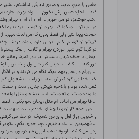
هاس با هیچ غریبه و مردی نزدیکی نداشتم ...شیر 
کنه ....اجازه هس ازش بخورم ......واه بهرام اجازه
..شیرخوشمزه تو می خورم ....اه اه اه اه اه بهرام وف
عزیزم بگو ....میگما کیر بهرام تو کوست درد نداره 
خودت پیدا کنی ولی فقط بدون که من لذت میبرم از کی
کیرشو تو کوسم بکنم ..دوس دارم بدونم دردش چقدره<
در گرما گرم شیر خوردن بهرام و گلاب از نوک پستونا
ریحان با حلقه کردن دستاش در دور کمرش مانع خرو
دور کنه ......گلاب با دیدن کیر شل ول و خیس و 
....بهرام و ریحان بهم دیگه نگاه می کردند و در افکار
خدا خدا می کرد کیرش سفت و راست نشه ولی کم کم ا
مالونده میشد مگه میشدراست نشه و مثل لوله قد علم
...اقا بهرام من اماده ام مثل ریحان منو بکنی ...لط
....من همه کاراتونو با چشای خودم دیدم وفهمیدم ک
و شیرین رواز اول برای من همیشه در نظر می گرفتی ..و
....فهمیدین .......اه دخترم ...چه جوری بگم ....تو 
ردن می کشه ..اونوقت هم ابروی هر دومون میره وبع