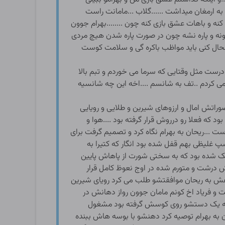
به ارمغان میداشت ......گلاب ...مامانت راست
ه و باهات عشق بازی کنه چون ........بهرام جوون
نه و پاره نشه چون در صورت پاره شدن هیچ مردی
حال کنی باید مواظب باکره گی و سلامت کوست
..درست مثل وقتایی که سرما می خوردم و تبم بالا
....اه اه کاشکی ۱۸ سالم بود و این کیرو در کوسم فرو می کردم ..تف به شانسم ....اخه این چه شانسیه
صوراتش امال و ارزوهای شیرین و طلایی و رویایی
که فعلا رو درروش قرار گرفته بود ....هوا و
 ...ریحان به بهرام نگاه کرد و تصمیم گرفت برای
غلیظی بهم قفل شده بود انگار که کتیرا به
شده بود که به سختی شورت از پاهاش پایین
 درشت و متورم شده در اوج نعوظ کامل قرار
ش به ریحان موافقتشو طلب می کرد رویای شیرین
ت و فریاد اخ کونم مامان جوون رواز دهانش در
یکه یک دستشو روی کوسش گرفته بود مشغول
 به بهرام توصیه کرد دهنشو با بوسه هاش ببنده