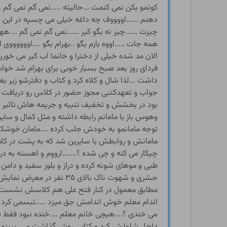
کونمو بکن نمی کنمت ...حالیته .....نمی گم نمی گم ..
دهنم ......اووووف چه داغه خیلی می چسپه در این تو
چیزت ......چیز نه بگو کیر ......نمی گم نمی گم ....ه
همه جات .....اووه بازم بگو ..بهرام بگو ....اووووو
الان مد شده خیلی از دخترا و خانما اب کیر می خورن .
فردای روز بعد صبح بسیار خوبی برای بهرام شد خواب
داشت ...لذا شال و کلاه کرد و کتاب و دفترشو زیر 
جواب و تعهدکتبی مجوز حضور در کلاس رو دریافت ک
بود در بخشش و تخفیف تنبیه و جریمه هاش تاثیر زی
وهوس باز با مامانم رابطه داشته و مثل کمال و سایر
توجه مامانمو به خودش جلب کرده ....مامان خوشکلم ب
مامانش و روابطش با سایرین شد که به پشت در کل
چیکار می کنه و چی شده ؟.......ارووم و اهسته به در
حشری و شهوت ناک بالای 
مطابق معمول در کنار فتح علی هم کلاسش نشست و و
اندام معلم خوش اندامش جق میزد .....تبسمی کرد و
می خندی ؟....هیچی خانم معلم ....خنده نبود فقط تبس
داخل شلوارش کرد و کتابی روش گذاشت و ....ببینم 