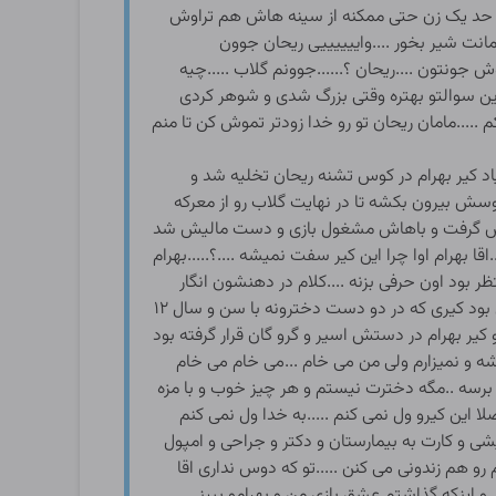
ز حد یک زن حتی ممکنه از سینه هاش هم تراوش
مانت شیر بخور ....واییییییی ریحان جوون
ش جونتون ....ریحان ؟......جوونم گلاب .....چیه
 این سوالتو بهتره وقتی بزرگ شدی و شوهر کردی
.....مامان ریحان تو رو خدا زودتر تموش کن تا منم
اد کیر بهرام در کوس تشنه ریحان تخلیه شد و
ش بیرون بکشه تا در نهایت گلاب رو از معرکه
 دستش گرفت و باهاش مشغول بازی و دست مالیش شد
ا بهرام اوا چرا این کیر سفت نمیشه ....؟.....بهرام
ود اون حرفی بزنه ....کلام در دهنشون انگار
قفل شده بود و بالاخره کیرش چنان راست و سفت شد که به نظر میرسید که از بار اول کلفت تر هم شده ......بود......غیر ممکن بود کیری که در دو دست دخترونه با سن و سال ۱۲
یر بهرام در دستش اسیر و گرو گان قرار گرفته بود
یشه و نمیزارم ولی من می خام ...می خام می خام
 برسه ..مگه دخترت نیستم و هر چیز خوب و با مزه
لا این کیرو ول نمی کنم .....به خدا ول نمی کنم
میشی و کارت به بیمارستان و دکتر و جراحی و امپول
 هم زندونی می کنن .....تو که دوس نداری اقا
ن کارا به ۱۸ سال به بالا می خوره نه تو که هنوز ۱۲ سالو تموم نکردی ......و اینکه گذاشتم عشق بازی من و بهرامو ببینی