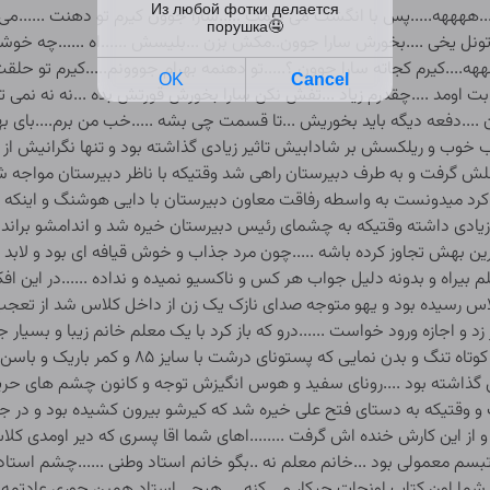
.ههههه.....پس با انگشت می کنمت .....سارا جوون کیرم تو دهنت ......می خو
نل یخی ....بخورش سارا جوون..مکش بزن ...بلیسش ......اه ......چه خوشمزه
هههه....کیرم کجاته سارا جوون ؟.....تو دهنمه بهرام جووونم.....کیرم تو حلق
وی ابت اومد ....چقدرم زیاد ...تفش نکن سارا بخورش قورتش بده ...نه نه نم
...دفعه دیگه باید بخوریش ...تا قسمت چی بشه .....خب من برم....بای بهرامم
 خوب و ریلکسش بر شادابیش تاثیر زیادی گذاشته بود و تنها نگرانیش از ت
بغلش گرفت و به طرف دبیرستان راهی شد وقتیکه با ناظر دبیرستان مواجه 
رد میدونست به واسطه رفاقت معاون دبیرستان با دایی هوشنگ و اینکه رئ
ادی داشته وقتیکه به چشمای رئیس دبیرستان خیره شد و اندامشو برانداز 
ین بهش تجاوز کرده باشه .....چون مرد جذاب و خوش قیافه ای بود و لابد 
یراه و بدونه دلیل جواب هر کس و ناکسیو نمیده و نداده ......در این افک
اس رسیده بود و یهو متوجه صدای نازک یک زن از داخل کلاس شد از تعجب
 زد و اجازه ورود خواست ......درو که باز کرد با یک معلم خانم زیبا و بس
طبی و موهای شونه کرده و دراز و بلوز سفید و دامن 
۳۵ نفر در معرض نمایش گذاشته بود ....رونای سفید و هوس انگیزش توجه و کانون چشم
قتیکه به دستای فتح علی خیره شد که کیرشو بیرون کشیده بود و در جایگ
 از این کارش خنده اش گرفت ........اهای شما اقا پسری که دیر اومدی ک
م معمولی بود ...خانم معلم نه ..بگو خانم استاد وطنی ......چشم استاد ..
شما اون کتاب اونجات چیکار می کنه ....هیچی استاد همین جوری عادتمه .