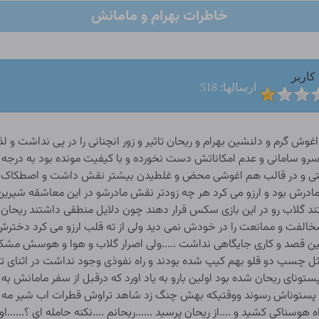
خاطرات بهرام و مامانش
کاربر
ارسالها: 518
رو سامانی و عدم امکاناتش دست نخورده و با کیفیت مونده بود به درج
ی و در قالب هم اغوشی محض و غلطیدن بیشتر نقش داشت و اصطکاک تم
مادرش بود و ارزو می کرد هر چه زودتر نقش مادرشو در این معاشقه شیرین 
شتند گلاب رو در این بازی سکس قرار دهند چون دلایل منطقی داشتند ریحان
مخالفت و ممانعت را در خودش نمی دید ولی از ته قلب ارزو می کرد دخترش باک
نین قصد و کاری جایگاهی نداشت .....ولی اصرار گلاب و هوا و هوسش م
ثل چسپ دو قلو بهم کیپ شده بودند و راه نفوذی وجود نداشت در اثنای تم
تونای ریحان شده بود اولین بارو به یاد اورد که درقبل از سفر مامانش 
پستوناش رسوند ووقتیکه بهش چنگ زد شاهد تراوش قطرات اب شیر مه مه 
ه هوسناکی کشید و ....از ریحان پرسید ......ریحانم ....نکنه حامله ای ؟....