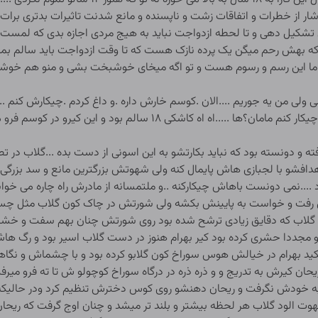
شار از خطرات و اتفاقات زشت و ناپسنده و مانع شدنت تاثیرات بدتری برات 
 تشکیل دهی و تا لحطه ازدواجت نباید به هیج مردی اجازه بدی که لمست کن
که بهش رحم میگن یک پرده نازک هست که تا وقت ازدواجت باید سالم بمو
کت ما این رسم و رسوم هست و تو اگه میخای خوشبخت بشی و منو هم خوش
ولی ولی من یه جوریم ....الان .کوسم خارش داره .و داغ کردم .چیکارش کنم 
میرفت الان اینجوریم و همه بدنم داغ شده ...ااینارو چیکار کنم مامان؟ها .
ته و دونسته بود که نباید بکارتشو به این اسونی از دست بده ...گلاب در ت
فشو با لجبازی هاش پایمال کنه ولی شهوتش بزرگترین مانع و سد بزرگی بود 
..نمی دونست باهاش چیکارکنه ..و ملتمسانه از مادرش راه چاره می خواست
تش رفت و خواست به پایینش بکشه ولی شورتش در چاک کون گلاب مثل چسپ 
لاب که دقایق زیادی ترشح شده بود روی شورتش چنان بهم سفت و خشک 
 مجددا حشری کرده بود کیر بهرام هنوز در دست گلاب اسیر بود و رگ هاش
 بهرام در خیالش هوس سوراخ کون گلابو کرده بود و با چشماش و نگاه
حان کیرش به تدریج و و ذره ذره در درگاه سوراخ کوچولو ش تا ته فرو میرف
یت به خودش نگرفت و ریحان دهنشو روی کوس دخترش تنظیم کرد ودر حال
هوت الود گلاب هر لحظه بیشتر و بلند تر میشد و چنان اوج گرفت که ریحان