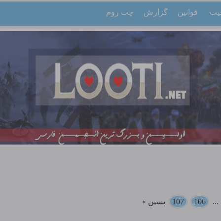
یت
قوانین
گزارش
چت روم
..
106
107
پسین »