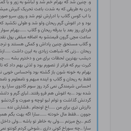
و. چنین شد که بهرام خم شد و لباشو به زور و با 
زدن به طریقی که به شدت باعث تحریک کیرش میشد با
با اب کوس گلاب با ادرارش توم شد و روی سرو صور
بود و در اغوش گرم ریحان ولو شد و طولی نکشید که 
فردای روز بعد با بدرقه ریحان و گلاب ......بهرام س
ساعت مچی گرون قیمتشو به اضافه مبلغی پول نقد به 
و گلاب مستحق چنین پاداش و کمکی هستند و ترجیح 
ریحان ...زنی که شباهت زیادی به ایرن داشت .....ازش
دیشب بهترین لحظات برای من و دخترم بشه .....چیزی
کیرت برم که فراتر از تصورم بود و لذتی بهم داد که
بهرام به خونه شون باز گشته بود واحساس خوبی ندا
فقط به ریحان و گلاب و اینده مبهم و نامعلوم و 
احساس شرمندگی نمی کرد روز سوم کادوی سارا رو 
شده بود ...به اغوش هم فرو رفتند..لبای گرم و دل
گردنش گذاشت و توام لبو لوچه و صورت و گردنشو می خو
باارزش تری برای من .....اخ اونجام ..فشارش نده ....
جوون ...فقط مال خودته ......سارا اگه بهت بگم همی
کنم ..یخ میزنم ....ولی به خاطر تو باشه ...ولی داخل 
سارا ..چه سوراخ کونی داری ..شوخی کردم کونتو نمی