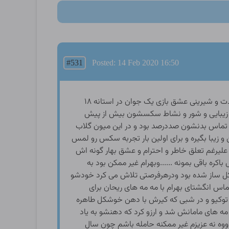
#531
Posted: 14 Feb 2020 16:50
فضای مجقر مسافر خونه و سرمای زمستان شیراز با اغوش گرم و دلنشین بهرام و ریحان تاثیر و زور انچنانی را در پی نداشت و لذت و شیرینی عشق بازی یک جوان در استانه ۱۸
ه زیبایی و شور و نشاط سکسشون بیش از پیش
اس بدنشون صددرصد بود و در این میون گلاب
و زیبا بگیره و برای اولین بار تجربه سکس رو لمس
 علیرغم تعلق خاطر و احترام و عشق بهار گونه اش
ره باقی بمونه ......وبهرام غیر ممکن بود به
شکل ساز شده بود ودرهرفرصتی تلاش می کرد خودشو
اس انگشتای بهرام با مه مه های ریحان برای
به توکیو و در شبی که کیرش با دهن خوشکل طاهره
های مامانش شد و ارزو کرد که دهنشو به یاد
..اوووه نه عزیزم غیر ممکنه حامله باشم چون سال