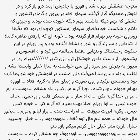
متوجه عشقش بهرام شد و فوری با چادرش اومد درو باز کرد و در
اغوش همدیگه قرار گرفتند سرمای فضای بیرون و گرمای تنشون و
عشقی که بهم دیگه داشتند بهم دیگه خورده شده بودند.و چیزی که
ناکام و شکست خوردفضای سرمای زمستون کوچه ای بود که دقیقا
روبروی خونه پدر بهرام قرار گرفته بود ...خونه ای که با رفتن طاهره کاملا
از شادابی و سر زندگی و شور و نشاط افتاده بود و پدر بهرام در این
سکوت وجشتناک و تنهایی ..فقط مطالعه می کرد و اه افسوس و
پشیمونی از دست دادن خوشکل ترین زن شهر ////////بهرام روز در
میون به پدرش سر میزد ولی نمی خواست به سارا خیلی وابسته بشه و
اغلب بدونه دیدن سارا میرفت ولی امشب در اغوشش خودشو رها کرده
بود و بغضش ترکید و روی صورت و زیبای سارا به گریه افتاد ....اوووه
بهرام جوونم ..چی شده ...چرا گریه می کنی ....اه عشقم ...دوست دارم
...تو رو خدا گریه نکن ....اه اه سارا ...تو مسکن قلب و روحمی ...حالم
خوب نیس .....اوا بهرام اصلا بهت نمیاد که گریه کنی ...خوبه کسی
نیس ..وگرنه ابروت میرفت .....اه راحت شدم ...بزار لباتو بخورم .....بخور
مال خودته ....همه تنم مال توه فقط ....بووووووس ......خیلی چسپید
سارا ...اررره منم خیلی حال کردم میگم بازم منو
ببوس.......بوووووووووووس ......اوووووف چه عشقی کردم .....دوست