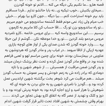
قصه هارو ...ما نکنیم یکی دیگه می کنه ....الانم تو خونه گودرزن
...میخای بکنیش ..خوب تیکیه ی...نه بابا حالشو ندارم ...فردا مسافرم
باید برم خونه استراحت کنم.....بیا دیگه ...جون کارو بیا بهرام ....خیلی
خب میام ولی زیاد نمی مونم فقط گشنمه ساندویچو می خورم میریم
...تو راه ساندویچو بزن تو رگ ....اقا حساب کن کلا مابریم به کارمون
برسیم ......این ساندویچ واسه کیه ....برای عروس خانمه ..کارو نامردیه
عروس مردمو بلند کردین ....تو رو خدا موعظه نکن ...گوشم از این حرفا
پره ......وارد خونه گودرز که شدن صدای یکی از اواز های کوچه بازاری
عهدیه ازیکی از اتاقا میومد ..در غیاب پدر و مادر گودرز که هردوشون به
عناوینی در بیمارستان بودند خونه برای چنین مراسم لهو و لعبی فراهم
شده بود در واقع مادر گودرز عمل کرده و تحت نظر پزشک درمان میشد
و پدر گودرز ضمن مراقبت از همسرش .... از شوهر شهین و یا تازه
دومادی که برادر زاده ش به زعم خودش و پسر عموش به حساب گودرز
میشد ...هم مراقبت می کرد شوهر بخت برگشته شهین اپاندیس عمل
کرده بود و....گودرز با نامردی شهین رو به جای بردن به خونه ای که
شوهرش با هزار امید و ارزو اجاره کرده بود به خونه پدرش اورده بود و با
دوز و کلک و تهدید از عصر گاه به اتفاق کارو بهش تجاوز می کردند ........
بهرام وقتی چشمش به شهین افتاد تحت تاثیر قرار گرفت شهین اندام