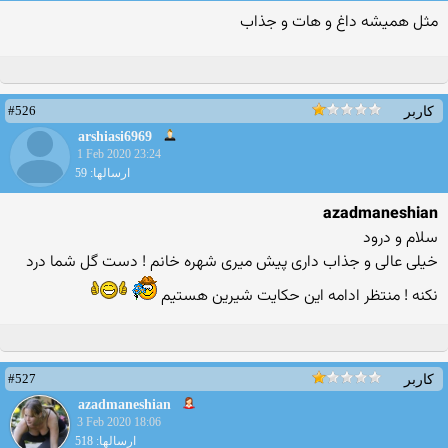
مثل همیشه داغ و هات و جذاب
#526
کاربر
arshiasi6969
1 Feb 2020 23:24
ارسالها: 59
azadmaneshian
سلام و درود
خیلی عالی و جذاب داری پیش میری شهره خانم ! دست گل شما درد
نکنه ! منتظر ادامه این حکایت شیرین هستیم
#527
کاربر
azadmaneshian
3 Feb 2020 18:06
ارسالها: 518