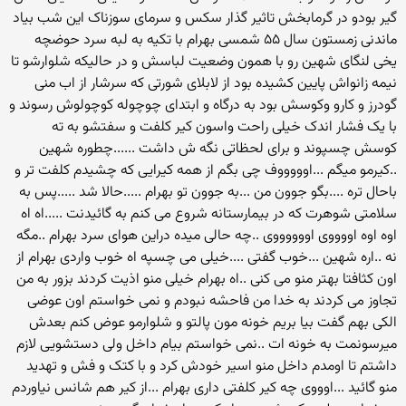
گیر بودو در گرمابخش تاثیر گذار سکس و سرمای سوزناک این شب بیاد
ماندنی زمستون سال ۵۵ شمسی بهرام با تکیه به لبه سرد حوضچه
یخی لنگای شهین رو با همون وضعیت لباسش و در حالیکه شلوارشو تا
نیمه زانواش پایین کشیده بود از لابلای شورتی که سرشار از اب منی
گودرز و کارو وکوسش بود به درگاه و ابتدای چوچوله کوچولوش رسوند و
با یک فشار اندک خیلی راحت واسون کیر کلفت و سفتشو به ته
کوسش چسپوند و برای لحظاتی نگه ش داشت ......چطوره شهین
..کیرمو میگم ...اوووووف چی بگم از همه کیرایی که چشیدم کلفت تر و
باحال تره ....بگو جوون من ...به جوون تو بهرام .....حالا شد .....پس به
سلامتی شوهرت که در بیمارستانه شروع می کنم به گائیدنت .....اه اه
اوه اوه اووووی اووووووی ..چه حالی میده دراین هوای سرد بهرام ..مگه
نه ..اره شهین ...خوب گفتی ....خیلی می چسپه اه خوب واردی بهرام از
اون کثافتا بهتر منو می کنی ..اه بهرام خیلی منو اذیت کردند بزور به من
تجاوز می کردند به خدا من فاحشه نبودم و نمی خواستم اون عوضی
الکی بهم گفت بیا بریم خونه مون پالتو و شلوارمو عوض کنم بعدش
میرسونمت به خونه ات ..نمی خواستم بیام داخل ولی دستشویی لازم
داشتم تا اومدم داخل منو اسیر خودش کرد و با کتک و فش و تهدید
منو گائید ...اوووی چه کیر کلفتی داری بهرام ...از کیر هم شانس نیاوردم