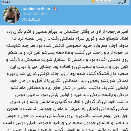
#523
کاربر
azadmaneshian
29 Jan 2020 10:39
ارسالها: 518
امیر مارچوبه از لای در وقتی چشمش به بهرام عصبی و اکرم نگران زده
افتاد کنجکاو شد و فوری سراغ مامانش رفت ...از بس عجله کرد که
بدونه اجازه هم وارد حریم خصوصی اتاقش شده بود هر چند شایسته
در خونه ازاد و راحت می گشت و ملاحظه پسرشو نمی کرد و به شکم
روی تختش افتاده بود و دامنش تا استقرار شورت سفیدش بالا رفته و
کون پهن و درشت و سفیدش رو افتاده بود چشای امیر با دیدن این
منظره داغ قشنگ گشاد شده بود از زیر چاک کونش که ریز شد زردی و
نمناکی شورتشو بخوبی دید ..مامانش انگاری یا از قبل و در حال خود
ارضایی تشریف داشت ...امیر در شکل های زیاد و محتلفی مامانشو
دزدکی و یانیمه دزدکی دید میزد و اولین بارش نبود ...خیلی دوس
داشت خودش کار گردان و ناظر به گائیدن مامانش باشه و در دنیای
سکس گونه اش تمایلی به امیزش با مامان جوونش نداشت با همون
جق زدن ارووم میشد فانتزی و ارزوی سکساش بیشتر در حول و حوش
با دخترا و خانمای جووون محله می چرخید خصوصا خیلی دوس داشت
کون اکرم رو مالش بده و یا به اغوش گرفتن طاهره و سجر از بهترین و