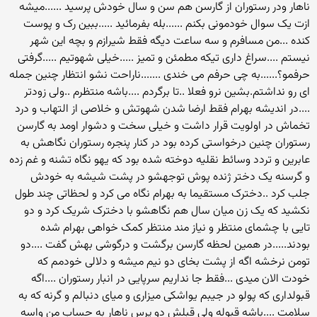
ناهار ودر رستوران از گارسن هم سن و سال خودش پرسید ......میشه
ازت یک سوال خودمونی بکنم ......بله بفرمائید .....ببین رک و پوست
کنده ...من مسافرم و سه ساعت دیگه فقط شیرازم و بچه این شهر
نیستم ....سراغ داری تیکه مطمئن و تمیز .....خیلی شهوتیم .....گرفتی
حرفمو؟......به چی حرفم می خندی .......ناراحت نشو انتظار چنین جمله
ای رو نداشتم.بشین نرو فعلا ..تا برگردم ....باشه منتظرم ..ولی زودتر
....در اندیشه بهرام فقط ارضا شدن شهوتش و خلاصی از التهاب و درد
تخماش در اولویت قرار داشت و خیلی سخت و دشوار اومد به گارسن
رستوران چنین درخواستی کرده بود در کنار پنجره رستوران نگاهش به
عابرین و تردد وسائط نقلیه دوخته شده بود که یهو نگاه تشنه و غم زده
و گرسنه یک دختر ژنده پوش توجهشو در پشت شیشه به خودش
جلب کرد ..دخترک مستقیما به بهرام نگاه می کرد و لحظاتی چند طول
نکشید که یک زن میان سال هم نگاهشو با دخترک شریک کرد و دو
تایی با چشمای منتظر و نیاز مند منتظر کمک خواهی بهرام شده
بودند.....در همین لحظه گارسن برگشت و درگوشی بهش گفت ....دو
تومن نرخشه اگه از پشت بخای دو نیم میشه و دلالی خودمم که
خودت الان میدی ...فقط جا نداریم سرپایی در انبار رستوران ....اگه
قبولداری که پولو در جیبم یواشکی میزاری و میای دنبالم و گرنه که به
سلامت ....باشه قبوله ولی قبلش دو پرس ناهار به حساب من واسه