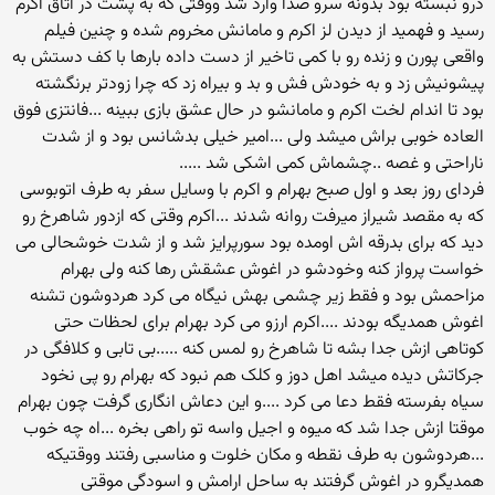
درو نبسته بود بدونه سرو صدا وارد شد ووقتی که به پشت در اتاق اکرم
رسید و فهمید از دیدن لز اکرم و مامانش مخروم شده و چنین فیلم
واقعی پورن و زنده رو با کمی تاخیر از دست داده بارها با کف دستش به
پیشونیش زد و به خودش فش و بد و بیراه زد که چرا زودتر برنگشته
بود تا اندام لخت اکرم و مامانشو در حال عشق بازی ببینه ...فانتزی فوق
العاده خوبی براش میشد ولی ...امیر خیلی بدشانس بود و از شدت
ناراحتی و غصه ..چشماش کمی اشکی شد .....
فردای روز بعد و اول صبح بهرام و اکرم با وسایل سفر به طرف اتوبوسی
که به مقصد شیراز میرفت روانه شدند ...اکرم وقتی که ازدور شاهرخ رو
دید که برای بدرقه اش اومده بود سورپرایز شد و از شدت خوشحالی می
خواست پرواز کنه وخودشو در اغوش عشقش رها کنه ولی بهرام
مزاحمش بود و فقط زیر چشمی بهش نیگاه می کرد هردوشون تشنه
اغوش همدیگه بودند ....اکرم ارزو می کرد بهرام برای لحظات حتی
کوتاهی ازش جدا بشه تا شاهرخ رو لمس کنه .....بی تابی و کلافگی در
جرکاتش دیده میشد اهل دوز و کلک هم نبود که بهرام رو پی نخود
سیاه بفرسته فقط دعا می کرد ....و این دعاش انگاری گرفت چون بهرام
موقتا ازش جدا شد که میوه و اجیل واسه تو راهی بخره ...اه چه خوب
...هردوشون به طرف نقطه و مکان خلوت و مناسبی رفتند ووقتیکه
همدیگرو در اغوش گرفتند به ساحل ارامش و اسودگی موقتی