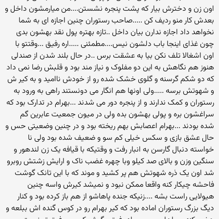
اون زن و دخترش بیار که پشت پنجره نشستن....من میارمشون داخل و
بعدش کار منو ردیف کن .....صاحب رستوران چنین اجازه ای به شما
نخواهد داد اجازه ندارن بیان داخل ..تازه بهتره پول نقد بهشون بدی
چون غذای اینجا باب دلشون نیس....مطمئنی .....اره رفیق ...وقتتو با
اون اشغالا تلف نکن بیا به عشقت برس ..در حال بلند شدن از صندلی
هنوز هم نگاهش به این دو مفلوک و نیاز مند بود و قلبش رضا نمی داد
که دو شکم گرسنه و گلوی خشک شده رو از خودش ناامید و به کیر ش
و شهوتش برسه .....ولی اونها هم انگار می دونستند راهی به ورود به
رستوران و کمک ندارند و از پنجره دور می شدند ...بهرام در تدارک بود که
سراغشون بره و پولی بهشون بده ولی در میون جمعیت عابرین گم
شده بودند ...بهرام اعصابش بهم ریخته بود و در چنین وضعیتی حس و
حال عشق بازی و سکس خیلی کم سو و ضعیف شده بود ولی نا
خواسته دنبال گارسن به انبار رفت و وقتیکه با قیافه یک زن لندهور و
سنگین وزن و بالای صد کیلو وبا چهره غضب ناک و ارایش زشتش روبرو
شد اون یک ذره شهوتش هم پر کشید و موند که با این تانک گوشت
فاحشه چیکار کنه واقعا ممکن نبود و نمیشد کیرش واسه چنین
هیولایی راست بشه ....زنیکه جنده پاهاشو از هم باز کرده بود و کنار
دیگ بزرگ رستوران اماده بود که کیر بهرام رو در کوس گنده اش ببلعه و