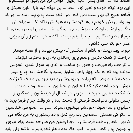
هضم کنه .....اهای پسر ....بله رفیق ..گوش کن من رفیق تو نیستم و
این بود تیکه خوب و تمیز تو ......ها ...این دیگه کیه بابا ...این هیکل و
قیافه هیچ کیریو راست نمی کنه ..من نخواستم پولو پس بده ....ای بابا
وسواسی نکن خودم بارها کردمش به هیکلش نگاه نکن سوراخاش
تنگن و ارزش داره کیرتو بهش بزنی ..میگم نخواستم پولو پس میدی یا
برم از مدیرت بگیرم ...بیا بابا اینم پولت ..اگه میدونستم زیرش میزنی
عمرا جوابتو نمی دادم ..
بهرام بهم ریخته و ناکام از سکسی که بهش نیومد و از همه مهمتر
ناراحت از کمک نکردن وعدم یاری رساندن به زن و دخترک نیازمند
...ناراحت راه میرفت و هنوز دو ساعت و اندی به سوار شدن اتوبوس
مونده بود که به یک چهار راهی شلوق رسید و نگاهش به چراغ قرمز
دوخته شد و وقتی که پیاده رو روبروش رو دید یهو زن و دخترک ژنده
پوش رو مشاهده کرد که لبه اون ور خیابون نشسته بودند و نون
خشک شده می خوردند ...بهرام خوشحال از دیدنشون و غمگین از
چنین تناولی نخواست فرصتی از دست بده و در وقت چراغ قرمز پرید به
خیابون و سه سوته خودشو بهشون رسوند .....و .......منو می شناسین
......تو کی هستی ....همین یک ربع قبل و دم رستوران به من نگاه می
کردی ...اهان ..خب فرمایش .....چرا رفتین من می خواستم بیام بیرون
و بهتون پول ناهار بدم ....خب حالا بده ناهار نخوردیم ....باشه ولی باید