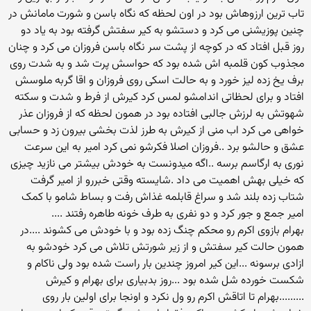
تاب ترین ارزوهاش بود در اون لحظه که نگاه باسن و شورت مامانش در
چنین پوزیشنی می کرد و دستشو به کیر سفتش گرفته بود به یاد دو
روز قبل افتاد که در کوچه از پشت سر نگاه باسن فروزان می کرد و چنان
مجذوب کون قلمبه اش شده بود که حواسش پرت شد و به شدت روی
برف یخ زده لیز خورد و به حالت اسکی روی فروزان و اقا گربه ملوسش
افتاد و برای لحظاتی اندامشو لمس کرد کیرش از فرط و شدت و سکته
شهوتش به لرزش جالبی افتاده بود در همون لحظه که از فروزان عذر
خواهی می کرد اب منی از کیرش به طرز لذت بخشی بیرون زد و حسابی
عشق و حالشو برد ..فروزان اصلا فکرشو نمی کرد امیر به این سرعت
نوری به ارگاسم برسه ..اگه میدونست به خودش بیشتر می نازید چیزی
که خیلی بهش اهمیت می داد .شایسته وقتی خبررو از امیر گرفت
شتاب زده بلند شد و سراغ قابلمه غذاش رفت و بساط شامو با کمک
امیر جمع و جور کرد و دو نفری به طرف خونه طاهره رفتند ....
بهرام بازوی اکرم رو محکم چنگ زده بود و با خودش می کشوند ....در
همون حالت کیر سفتش و از زیر شورتش تلاش می کرد خودشو به
ازادی برسونه ...این کیر امروز چندین بار راست شده بود ولی ناکام و
شکست خورده شل شده بود ...روز بدبیاری برای بهرام و کیرش
.........بهرام تا اتاقش اکرم رو ول نکرد و اونجا برای اولین بار روی