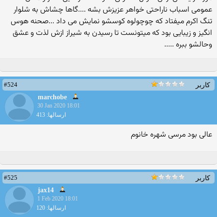
عمومی اسباب ناراحتی خواهر عزیزش بشه ....گاها چشاش به شلوار
تنگ اکرم میفتاد که چوچولوه کوسشو نمایش می داد ...صحنه هوس
انگیز و زیبایی بود که میتونست تا رسیدن به شیراز ازش لذت و عشق
وحالشو ببره .....
#524
کاربر
marchobe
30 Jan 2020 18:01
ارسالها: 413
عالی بود مرسی شهره خانوم
#525
کاربر
jax14
1 Feb 2020 18:01
ارسالها: 120