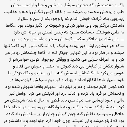
پاک و معصومش که دختری سرشار و از شرم و حیا و ارامش بخش
قلب و روحش محسوب میشد .....و خاله کوس تنگش راحله و جذابیت
زیبارویی بنام فرانک خوش اندام که با وجودیکه از سن و سال از
مامانش بزرگتر بود ولی هنوز کردنی و شهوت بر انگیز مونده بود ...گاها
به دایی هوشنگ حسادت میبرد که چنین لعبتی رو خونه ش داره
.....ولی شاه مهره افکار سکس گونه ش سحر و مامانش بود و بس
....که هر دوشون ازش دور بودند و اینک با دانشگاه رفتن اکرم کاملا تنها
میشد و در فکر بود با این تنهایی چیکار کنه ؟...گاها چشماش رو باز می
کرد و به اطراف سرکی می کشید و ووقتی چوچوله کوس خواهرشو از
شلوار تنگش در کنارش می دید کیرش به جنب و جوش می فتاد و
هوس می کرد با انگشتاش لمسش کنه ...این سناریو و نگاه دزدکی تا
خود شیراز بارها اتفاق افتاد و بهرام و کیر نیم سیخش کیلومترها در
کف کوس اکرم موندند و دم بر نیاوردند ....بهرام واقعا شهوتی شده بود
و تخماش در فرم باد کرده و اندک درد اور اذیتش می کرد ..واهل کیر
مالی و خود ارضایی هم نبود پس باید فکری به حال تخلیه شهوتش می
کرد ...به شیراز که رسیدند اکرم رو به خوابگاهش رسوند و در لحظه خدا
حافظی میترسید بغلش کنه چون کیرش چنان از زیر شلوارش باد کرده
بود که تابلو میشد و لی نمیشد چون خود اکرم جلو اومد و داداششو در