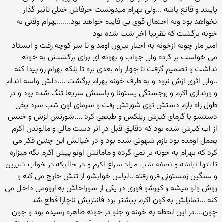
پایبند و قانع باشه ...ولی بهرام میدونست حرفاش خیلی تاثیر گذار
نخواهد بود وبه احتمال قوی بی فایده خواهد بود.......بهرام وقتی به
خونه برگشت که تقریبا اخر شب شده بود
امیر مار چوبه ازخونه به اجبار بیرون اومد و تا سر کوچه رفت و ایستاد
می خواست بر گرده ولی جواب و بهونه ای برای برگشتش به خونه
نداشت و تصمیم گرفت تا چهار راه بعدی بره تا بلکه بهرام رو پیدا کنه
..ولی اثری ازش نبود و به طرف خونه بهرام برگشت ....دلش واسه اندام
و ورندازی اکرم و برجستگی پستونا و باسنش سریعا تنگ شده بود و در
طول راه بازم دستش توی شورتش رفت و سرمای اون شب سرد یخی
دستشو با گرمای کیرش ریلکس و طبیعی کرد ....شورتش لزش و خیس
از اب کیرش شده بود که دقایق قبل در اثر دست مالی و مالوندن اکرم
بعمل اومده بود بازم شهوتی شده بود و در خیالش این چنین فکر می
کرد که بهرام به خونه بر نمی گرده و مامانش اونو پیش اکرم نگه میزاره
تا تنها نباشه و نصفه شب میاد سراغ اکرم و در حالیکه در خواب شیرین
و سنگین زمستونی فرو رفته ..لباس خوابشو از تنش خارج می کنه و
روش ولو میشه و کیرشو فوری در یکی از سوراخاش به اروومی داخل می
کنه ...تمایلش به کون اکرم بیشتر بود فانتزیش ناچارا قطع شد
چون....در این لحظه به خونه و جلو در خونه طاهره رسیده بود و چون