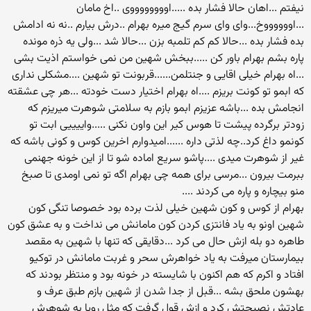
نیفتم ...اهان حالا فشار بده .....اووووووووی ..اخ مامان
...اووووووخ...وای وای سرم گیج میره بهرام ..درش بیارم ..نه نه ادامش
بده فشار بده ...حالا کم کم تلمبه بزن ...حالا شد ...ولی یه ذره مونده
پاره بشم بهرام باور کن .....ببخش شهین من نمی خواستم اذیت بشی
...اه بهرام خیلی اقایی و جنتلمن......قربونت تو شهین ....مشکلی نداری
که ابمو تو کونت بریزم ....اه بهرام اختیار دست خودته ...هر چی عشقته
انجامش بده ...باشه عزیزم ابمو بازم به سلامتی شوهرت میریزم که
زودتر برگرده پیشت تا هوس کیر این واون نکنی .....واییییی ابت تو
کونمو داغ کرد..چه لذتی داره ......امیدوارم اخرین کوس و کونی باشه که
غیر از شوهرت میدی ....پاشو سریع اماده شو تا از این خونه جهنمی
ببرمت بیرون ...مرسی برای همه چی بهرام اگه تو نمی اومدی تا صبخ
منو بیچاره و پاره می کردند ....
بهرام از کوس و کون شهین خیلی لذت برده بود خصوصا تنگی کون
شهین اونو به یاد فانتزی کردن کون مامانش می نداخت و به عشق کون
طاهره دو بله ازش حال می کرد ...دقایقی که تنها با شهین به مقصد
بیمارستان میرفت به یاد خواهرش سحر و غربت مامانش در توکیو
افتاد و اکرم که هم اکنون با شایسته در خونه بود و منتظر بودند که
بهشون ملحق بشه ...قبل از جدا شدن از شهین بازم طبق عرف و
عادتش نصیحتش کرد و ازش قول گرفت که مثل رویا به شوهرش