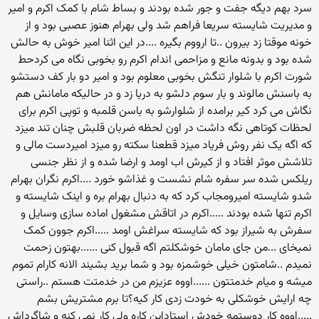
سرد بهم دیگه جفت و جور شده بودند و بساط شام با کمک اکرم و امیر
و مدیریت شایسته سریعا فراهم شد ولی بهرام هنوز عصبی بود و از
خونه موقتا زد بیرون ..تا ارووم بگیره ....در این اثنا امیر خوش به حالش
شده بود و بدونه مانع و مزاحمی اندام اکرم رو بخوبی نگاه می کردحط
شورت اکرم با شلوار تنگش بخوبی معلوم بود و امیر دو بار کف دستشو
به باسنش مالوند و بار سوم دلشو به دریا زد و در حالیکه مامانش هم
نگاش می کرد کیر برامده از شلوارشو به باسن قلمبه و توپی اکرم برای
لحظات کوتاهی نگه داشت در اون لحظه ضربان قلبش چنان تند میزد
که اگه یک نفر روش فریاد میزد قطعنا سکته رو میزد امیردست مالی و
تلاشش موثر افتاد و از کیرش اب اومد و ارضا شده و از نظر جنسی
ریلکس شده سر سفره شام نشست و غذاشو خورد ....اکرم نگران بهرام
شدو شایسته امیرومجاب کرد که به دنبال بهرام بره و اینک شایسته و
اکرم تنها شده بودند .....اکرم در اتاقش مشغول اماده سازی وسایل و
سفرش به شیراز بود که شایسته سراغش اومد .....اکرم جوون کمک
نمیخای ...من جای مامان خوشکلتم اگه قبول کنی ......بهتون زحمت
نمیدم ..شامتون خیلی خوشمزه بود و شما برید بشیند الانه کارام تموم
میشه و میام خدمتتون ......اووه عزیزم من در خدمتت هستم ..راستی
چه ارایش خوشکلی به خودت زدی کار کیه؟تا برم مشتریش بشم
.....اووه کار دوستمه خودش استاداین کاره ولی کار نمی کنه و شاگرداش