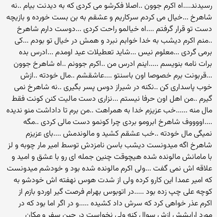
رسیدند....اه اکرم جوون ..اصلا فکرشو می کردی که به دیدنت بیام ..نه
شاهرخ ...خیال می کردم سرکاریم و عشقم به بن بست خورده و بازیچه
دست تو قرار گرفتم ....اه خیالمو راحت کردی ...دوست دارم شاهرخ
..منم اکرم دیشب به خدا خوابم نبرد و همش در خیال تو بودم ...کی
برمی گردی ...معلوم نیس ...شاید تعطیلات عید اومدم ...ادرس بده
برات نامه بنویسم .....اینم ادرس من ..اکرم جوونم ..اه شاهرخ جوون
...قربونت برم خصوصا اون باسنتو ....عاشقشم ..مال خودته ..ازش
خوب پاسداری کن ..نکنه در شیراز دوس پسر بگیری ..نه شاهرخ نمی
گیرم ..من اهل اون حرفا نیستم ...نزاری دست مالیت کنن کونت فقط
مال منه ......خب عزیزم خدا به همراهت ..من برم تا داداشت منو ندیده
....اووووف شاهرخ ابرومو بردی چرا کونمو دست مالی کردی ..مگه
نمیگی مال خودته ..خب عشقم کشید و مالوندمش ....بای عزیزم
شاهرخ اگه میدونست دیشب باسن نامزدش توسط امیر مار چوبه و لز
با مامانش مالونده شده هیچوقت چنین جمله ای رو با عشق و امید و
علاقه اش نمی گفت ...ولی اکرم مالونده شده بود و خودشم میدونست
که امیر عمدا این کارو کرده ولی از شدت هوس نهفته اش خودشو به
کوچه علی چپ زده بود .....در اتوبوس بهرام فرصت گیر اوردو بازم از
اکرم عذر خواهی کرد که سرش داد کشیده .....و در اگر اما بود که در
مورد ارایشش ازش سوال کنه ولی نخواست در حین سفر و مکان