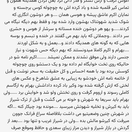
اغوش گرفت و ازش تشکر و قدر دانی کرد بغل کردن همدیگه همون و
تماس کیر قلمبه شده و باد کرده اش به چوچوله کوس برجسته و
نمایان اکرم عاشق پیشه و هوسی همان ....و هر دوشون انگاری که
شوک شدید شهوتناک بهشون وارد شده بود و فقط بهم دیگه نیگاه می
کردند.....و یهو هر دوشون خنده مستانه و سرشار از هوس و حشری
سر دادند ..وجملاتی که باید بهم می گفتند در خنده و تبسم و بوسه
هایی که به گونه های همدیگه دادند و...بعمل و به شکل اوردند
....بهرام و اکرم کاملا میدونستند که بهم دیگه حس شهوت و نیاز
جنسی دارند ولی موفق نشدند و ممکن نمیشد ........اکرم نامه شو در
حالیکه روی تخت خوابگاه لم داده بود و یک دستشو روی چوچوله
کوسش برده بود با همه احساس و کل حقیقت به سحر نوشت و قبل
از خاتمه نامه اش خودشو به زیبایی به عشق شاهرخ و عکس های
لختی که ازش گرفته شده بود وکیر باد کرده داداشش بهرام به ارگاسم
کاملی رسوند و ارووم گرفت و روی تختش ولو شد و خوابش برد ......ولی
بهرام باید سریعا به شهرش و خونه بر می گشت و قبل از ترک شیراز
باید به کیرش و تخلیه شهوتش میرسید ....مونده بود چیکار کنه ...اگه
در شهرش چنین وضعیتیو می داشت بلافاصله سراغ فرانک جوون
میرفت که کیرشو مالش بده ...ولی در شیراز غریب و تنها بود ....بعد از
گردش در بازار شیراز و دیدن مزار زیبای سعدی و حافظ وموقع صرف