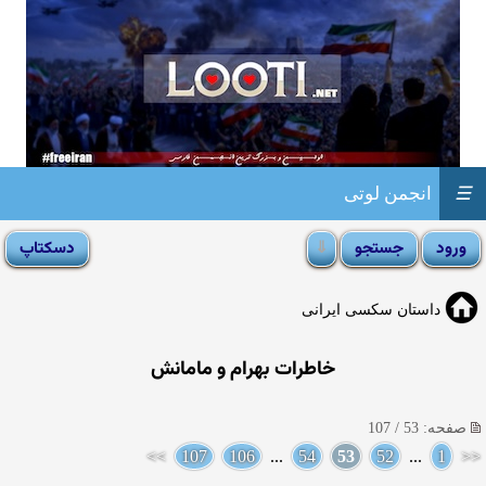
☰
انجمن لوتی
داستان سکسی ایرانی
خاطرات بهرام و مامانش
صفحه: 53 / 107
>>
107
106
...
54
53
52
...
1
<<