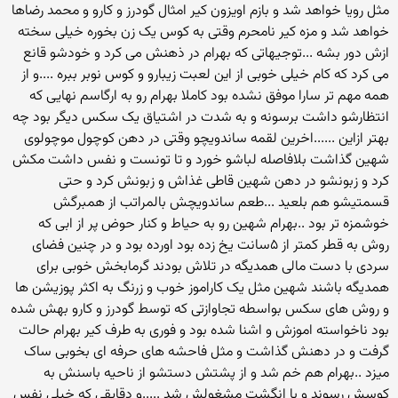
مثل رویا خواهد شد و بازم اویزون کیر امثال گودرز و کارو و محمد رضاها
خواهد شد و مزه کیر نامحرم وقتی به کوس یک زن بخوره خیلی سخته
ازش دور بشه ...توجیهاتی که بهرام در ذهنش می کرد و خودشو قانع
می کرد که کام خیلی خوبی از این لعبت زیبارو و کوس نوبر ببره ....و از
همه مهم تر سارا موفق نشده بود کاملا بهرام رو به ارگاسم نهایی که
انتظارشو داشت برسونه و به شدت در اشتیاق یک سکس دیگر بود چه
بهتر ازاین ......اخرین لقمه ساندویچو وقتی در دهن کوچول موچولوی
شهین گذاشت بلافاصله لباشو خورد و تا تونست و نفس داشت مکش
کرد و زبونشو در دهن شهین قاطی غذاش و زبونش کرد و حتی
قسمتیشو هم بلعید ...طعم ساندویچش بالمراتب از همبرگش
خوشمزه تر بود ..بهرام شهین رو به حیاط و کنار حوض پر از ابی که
روش به قطر کمتر از ۵سانت یخ زده بود اورده بود و در چنین فضای
سردی با دست مالی همدیگه در تلاش بودند گرمابخش خوبی برای
همدیگه باشند شهین مثل یک کاراموز خوب و زرنگ به اکثر پوزیشن ها
و روش های سکس بواسطه تجاوازتی که توسط گودرز و کارو بهش شده
بود ناخواسته اموزش و اشنا شده بود و فوری به طرف کیر بهرام حالت
گرفت و در دهنش گذاشت و مثل فاحشه های حرفه ای بخوبی ساک
میزد ..بهرام هم خم شد و از پشتش دستشو از ناحیه باسنش به
کوسش رسوند و با انگشت مشغولش شد .....و دقایقی که خیلی نفس