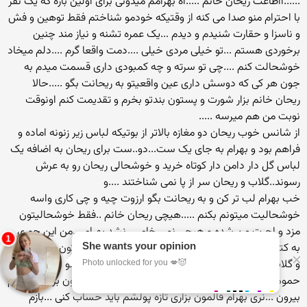
......ااطاعت ریحان خانم .....اه بهرامم میدونی برای اولین باره که یک نفر
با احترام منو صدا می کنه از وقتیکه خودمو شناختم فقط توهین و فش
و ناسزا و حقارت شنیدم و دیدم ...یک عمره تشنه و نیاز مند چنین
برخوردی هستم ...تو خیلی مردی خیلی ....دمت واقعا گرم ....دلم میخاد
خوشحالت کنم ....چی تو سرته و چه کمبودی داری قسمت میدم به
جون هر کی که دوسش داری عین واقعیتو به ریحانت بگو .....حالا
ریحان خانم بزار شورت و پستون بندتو بخرم و تقدیمت کنم اونوقت
نوبت من هم میرسه .....
از شانس خوب ریحان دو مغازه بالاتر از بوتیکه لباس زیر زنونه اماده و
فراهم بود و بهرام به جای یک ست...دو..ست برای ریحان به اضافه یک
لباس گل دار دامن دار کوتاه خرید و خوشحالی ریحان رو به عرش
رسوند..گلاب و ریحان سر از پا نمی شناختند ....و
خب بهرام لب تر کن و به ریحانت بگو ارزوت چیه و چی کاری واسه
خوشحالیت میتونم بکنم .....هیچی ریحان خانم ..فقط خوشحالیتون
مزد و اجرت من شده و هیچی نمی خام ....نشد بهرام ...من این چوری
به کتم نمیره ...میگی یا خودم بگم ...باور کن تقاضایی ازتون ندارم ....من
و گلاب رو ببر به یک حموم عمومی تا تر و تمیز بشیم ...تو این کوچه یک
حمومی هست ..فقط بیست دقیقه وایسا تا ابی به تنمون بزنیم و بیایم
بیرون ...نری بهرام قالمون بزاری تازه پولشم باید حساب کنی ...بازم