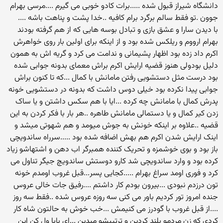
دانشگاه شیراز قبول شده .....برات کادو خوبی می گیرم ....مرسی بهرام
جوون .تو فقط سالم برگرد برام کافیه ..خدا پشت و پناهت باشه ....
با دیدن سارا و عشق بازی و تبادل بوسه هایی که از هم گرفته بودند
بهرام ارووم و ریلکس شده بود و از اینکه برای اولین بار روی خواهرش
اکرم داد زده بود اظهار پشیمانی و ندامت می کرد و گریه اش به همون
دلیل بودولی هنوز قضیه ارایش اکرم براش معمای بدونه جوابی شده
بود درست مثل دستشویی رفتن مامانش با کمال ...که تا کنون براش
جوابی پیدا نکرده بود خیلی دوس داشت که بدونه در دستشویی خونه
پدرش کمال با مامانش چه کرده ...ایا با هم سکس داشتن و یا ساک
زدن کیر کمال و یا دستمالی مامانش طاهره ..هر بار با فکر کردن به این
قضیه ..علاوه بر اینکه خونش به جوش میومد و هم شهوتی میشد و
اینک ارایش شدن اکرم هم بهش اضافه شده بود .....سرراه ساندویچی
باز بود و بوی خوشمزه و تحریک کننده همبرگر اب دهن و اشتهاشو زیاد
کرده بود و وارد ساندویچی شد کارو دوستش ساندویچ جیگر تناول می
کرد و فوری اومد سراغ بهرام .....کجایی پسر...قبل غروب اومدم خونه
تون درزدم نبودی ...بیرون بودم کار داشتم ....رفیق جات خالی عروس
جنده امروز تور کردیم باور می کنی سه روزه عروس شده ..فقط سه روز
....از قبل غروب با گودرز می کنیمش ...خب خوش به حالتون شاه کار
کردی که زن مردمو بلند کردین و ترتیبشو میدین ...ای بابا ول کن این