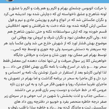
با حرکت اتوبوس چشمای بهرام و اکرم رو هم رفت و اکرم با عشق و
لونه شاهرح و عشق ناخواسته ای که دچارش شده بود اندیشه می کرد
و نگران عکساش شد که در انواع و فرم و پوزیشن عادی و نیم و فول
سکس ازش گرفته شده بود شاه دخت به شرافتش و تعهد اخلاقیش
قسم خورده بود که ازش سواستفاده نکنه و حتی نشون شاهرخ هم
نده ..ولی اکرم مطمئن نبود و نگران شرف و ابروش بود ووقتی این
موضوع بهش فشار اورد که از شهرش خارج می شد واین عکسا باید هر
چه سریعتر به دستش میرسید ولی چه جوری و توسط چه کسی...
توسط بهرام غیر ممکن بود چون شان و منزلت و حرفاش جایگاه
خواهریش کلا زیر سوال میرفت و لی تنها نجات دهنده این معضل فقط
سحر بود ....و باید در اسرع وقت با نامه نگاری بهش اطلاع می داد .....و
لذا اولین کارشو بعد از استقرار در شیراز نوشتن یک نامه پر احساس و
درد دل و کل ماجرا به سحر در برنامه گذاشت و اما بهرام در تصورش به
ماجرای نقریبا مشترک رویا و شهین فکر می کرد و به این دو زن تازه
عروس که در خط خیانت و دوست پسر بازی قدم بر می داشتند
...سکس جذاب و لذت بخشش با شهین در لب حوض و در سرمای زیر
صفر درجه خاطره منحصر بفرد و خوبیو در دفترچه روی داد های
سکسیش ثبت و ماندگار کرده بود ...یاد و خاطره سارا با قلب رئوف و