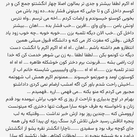
اه اکرم لطفا بیشتر و جدی تر بمالون اصلا چهار انگشتتو جمع کن و در
کوسم داخل کن و تا جایی که میتونی فشار بده...ده زود باش من
بخوبی کوستو خیسوندم و ارضات کردم ...اخه می ترسم ..واه نترس
اونش بامن .....وای وای ...افرین ...خب فشار بده .....اهان ...بیشتر
داخل کن ..خب الان دیگه تلمبه بزن .....خوبه خوبه ..چه خوب زود یاد
گرفتی ..وقتی که مغزت کار می کنه و دانشگاه قبول میشی همین
انتظارو هم داشته باشم ...اهان ..اه اه اه اکرم اکرم با انگشت دست
دیگه ت کونمو بکن ....لطفا لطفا ..به زن بی شوهر خدمت کن که خدا
ازت راضی بشه .....قربونت برم دختر کون خوشکله طاهره .... اه اه اه
تندتر تلمبه بزن ......اه اه اه ......وای واییییییی شایسته خانم اب از
کوستون اومد و صورتمو خیسوند ....ممنونم اکرم همش اب شهوتمه
...اخیش راحت شدم باور کن اگه امشب ارضام نمی کردی داداشتو
مجبور می کردم که منو بکنه ...می فهمی ...ارره ..فهمیدم ...
بهرام در اوج بدبیاری و ناراحت از روز ی که خوب براش نیومده بود قدم
زنان و ناخواسته به طرف خونه سارا میرفت تنها دختری که میتونست
اروومش کنه ....چندین روز بود ازش خبر نداشت .....وقتیکه به لب
پنجره اتاقش رسید خیلی تلاش کرد سنگ ریزه ای پیدا کنه ولی همه
جای کوچه برف بود و سفیدی .......ناچارا انگشتر نقره یشو از انگشتش
دراورد و به شیشه پنجره زد ......لحظات کوتاهی طول نکشید که سارا