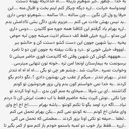
به خدا ...چطور ..کیر شوهرم باریکه .....اه خدادیگه بهونه دستت
اومدواسه خیانت ...ارره دیگه چیکار کنم اینم بخت و اقبال منه ....این
حرفا رو ول کن نگین ....چن سالته ...۱۸ سالمه ....شوهرتو دوس داری
..بد نیس بهش عادت می کنم .....عزیزم بلدی داگی بشی تاادامش بدم
..ارره بهرام یاد گرفتم این کثافتا همه جوره منو گائیدن ....دوس داری
این مدلو ...اررره خیلی فقط کف دستام اذیت میشه چون لبه حوض
یخیه ....بیا شهین جوون این دست کشو دستت کن و حالشو ببر
..اوووف خیلی خوبی تو ..درد و بلات بیفته به جوون اون دو تا نامرد
.....ههههه..گوش کن شهین وقتی که گائیدمت فوری حاضر میشی تا
برسونمت به بیمارستان اونجا امن تره ..خونه تون تنهایی میترسی .
وخوابت نمبره ..حالیت شد ..چشم هر چی تو بگی ....اه اه اه اه تندتر
تندتر ...بهرام تندتر ...میگم از عقب چی بهشون دادی ؟..نگو دادم بگو
کردند ..به خدا نمی خواستم کون بدم ولی بزور هردوشون تو کونم
گذاشتند ..ای بی شرفا ....میخای به منم کون بدی ...ارره اونا کردند تو
چرا نکنی ..نوش کیرت بشه حاضرم فقط با اب دهنت لیزش کن تا دردم
نیاد.....اگه درد اومد بگو تا نکنم کونتو ...باشه بهرام ........اخ اخ اخ وای
وای مامان اخ کونم .....نه کونتو نمی کنم ...بکن بهرام تحمل می کنم
..لطفا ...حیفه تو نکنی اونا بزور کردند ....مطمئنی که تحمل می کنی
..اررره ....فقط بزار خوب دو لمبه باسنمو خودم باز کنم منو از کمر بگیر تا