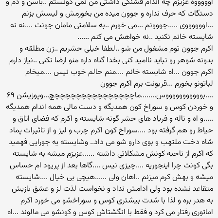
اوووووه عزیزم چه اندام فشنگی داشتی من نمی دونستم ..باسن و دم و
دستگات که حرف نداره و جوون میده من بخورمش و لیسش بزنم
...اووووووی .....جووونم ...می خورم ..به سلامتی مامان جونت ....نه نه
شایسته خانم نکنید ..نه خواهش می کنم ......
اکرم جوون توم مشغول من شو ..لطفا خیلی حشریم ..زن مطلقه و
بدونه شوهر رو نباید ناامید کنی بخدا گناه داره منو ارضا نکنی ..نیاز دارم
اکرم جوون ...اه شایسته خانم ....منم حالم خوب نیس ....میخام
لباتونو بخورم ...قربونت برم اکرم جوون
....بوووووووووووس........ماچچچچچچچچچچچچچچچچ...وپوزیشن ۶۹
و خوردن کوس و سوراخ کون همدیگه و دست مالی همه اندام همدیگه
.....و اه و ناله و فریاد های حشر گونه شایسته و اکرم که فضای اتاق و
حیاط رو هم گرفته بود ....سوراخ کون اکرم چرب و لیز و از تاثیرات پماد
شاه دخت ملتهب و بوی دارو شو می داد.. وشایسته یه جورایی فهمید
که اکرم از ناحیه کونش مشکلاتی داشته ......عزیزم میشه به شایسته
بگی کونت چرا اینجوریه ....چیزی نیس ....گاها بعد از پریود ام حساس
میشه و بهش کرم میزنم ..اهان ولی ......هیچی بی خیال ....شایسته
متقاعد نشده بود ولی ادامش نداد و نخواست لذت لز و عشق بازیش
به هدر بره و لذا با شدت بیشتری کوس و سوراخشو می خورد اکرم
اماتوری رفتار می کرد و فقط با انگشتاش کوس و کونشو می مالوند ...اه