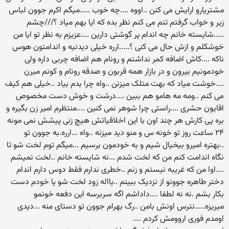
مشتریارو ارایش می کنن ..اووه ....چه خوب .....میگم اکرم جوون لباس
زیر و خواب گرفتم تنم می کنم نظر بده که ایا بهم میاد ؟///چشم
.....شایسته خانم چه اندام پر گوشتی دارین ....عزیزم به نظر تو ایا من
خوشکلم و ازش حال می کنی ؟.....ارره خیلی دیدنیه و اندامتون هوس
ناکه ....کاش اضافه کمر نداشتم و رونام هم اضافه چربی داره ولی
خودمونیم بیرون و در بازار همه قربون و صدقه رونام و کونم میرن
....خوشت میاد که بهت متلک میزنن ..واه چرا بدم بیاد ..خیلی هم کیف
می کنم ..ومه مه هامو هم ببین ....درشت و خوش دست مخصوص
اقایون حشری ....راستی چرا شوهر نمی کنین ....منتظرم امیر زن بگیره و
بره پی کارش هر چند اون با این اخلاقیاتش هیچ زنی پیشش نمی مونه
۲۴ ساعت روز تو خونه س و منو دید میزنه ..واه ...ارره.به جوون تو
..بهتره امیرو بیخیال شیم و به خودمون برسیم ...میگم توم لخت شو تا
نگاه اندامت کنم من که لخت شدم ...نه شایسته خانم ..لخت نمیشم
....اوا من که غریبه نیستم و زنم ..خطری ندارم فقط دوس دارم اندام
دختر طاهره جوونو از نزدیک ببینم ..یااله زود لخت شو یا خودم دست
بکار بشم .نه نه لطفا ....داداشم اگه سربرسه این دفعه خونمو
میریزه.....نترس اونش بامن ..رگ بهرام جوون تو دستای منه ...دیدی
اومدم فوری اروومش کردم ....