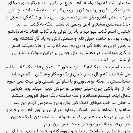
مطمئن شم که پولو واسه ناهار خرج می کنی ...تو چیکار داری میخای
خیرات کنی بکن و پولو رد کن و برو پی کارت .....نه نشد باید با چشای
خودم ببینم ناهارو برای دخترت میخری ....ای بابا تو دیگه کی هستی تا
حالا همچنین مشتری اجق وجقی نداشتم ..مگه نه گلاب.........با
شنیدن اسم گلاب یهو بهرام یاد زن کولی بنام گلاب افتاد که مامانشو
ربوده بود . و خاطره خیلی تلخ و سختی ازش به یاد گار گذاشته بود
...یعنی کولی ها فقط گیر دادن به اسم گلاب ....و حالا نمیشد اسم
دیگری میداشت در ذهنش دنبال جوابی برای این سوالات شاید بی
ارزشش می گشت ....
ببینم اسم دخترت گلابه ؟.....اره منظور ؟....هیچی فقط یک گلاب خانم
می شناختم که رمال بود و خیلی زرنگ و مکار و هیکلی ...گفتم شاید
بشناسیش .....مگه تو ماموری و یا ساواکی هستی ولی بهت نمی خوره
که از اونا باشی چون خیلی جوونی .و خوش تیپ ..ببینم بچه کجایی
..مال اینجا نیستم مسافرم و سه ساعت دیگه سوار اتوبوس میشم
...اهان .....خب میخای کمک کنی بکن و برو ...هوس کردم این سه
ساعتو با شماها باشم ..اشکالی نداره ..در ازاش براتون ناهار می خرم و
لباسی برای دخترت هم می گیرم ..قبوله ....باشه بودن با یک جوون
خوش قد و بالا میرزه و حال میده ..پس بزن بریم ....
بهرام فقط می خواست وجدانشو ارووم کنه و بتونه لبخندی به لبای این