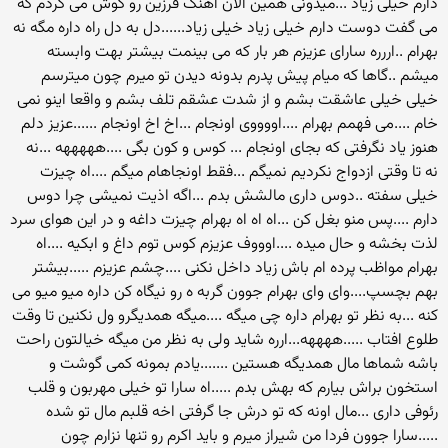
دارم خیلی زیاد ...میدونی همین الان اهنگ فرزین رو گوش می کردم که
می گفت دوست دارم خیلی زیاد خیلی زیاد......دل به دل راه داره مگه نه
بهرام ..اررره سارای عزیزم هر بار که می بینمت بیشتر بهت وابسته
میشم ..گاها که میام پیش پدرم بدونه دیدن تو میرم چون میترسم
خیلی خیلی عاشقت بشم و از شدت عشقم تلف بشم و واقعا اینو نمی
خام ....می فهمم بهرام ....اووووی اونجام ...اخ اخ اونجام ......عزیز دلم
هنوز یاد نگرفتی که بجای اونجام ... کوس و کون بگی ....هههههه ...نه
نه تا وقتی ازدواج نکردیم نمیگم ...فقط اونجاهام میگم ....اه چیزت
خیلی سفته ..دوس داری مالشش بدم ...اگه اذیت نمیشی چرا دوس
دارم ....پس منو بغل کن ...اه اه اه بهرام چیزت داغه و در این هوای سرد
لذت بخشه و حال میده ....اوووف عزیزم کوس توم داغ و ابکیه ....اه
بهرام مواظب پرده ام باش زیاد داخل نکنی ....چشم عزیزم .....بیشتر
بهم بچسپ....وای وای بهرام جوون گربه ه رو نیگاه کن داره میو میو می
کنه ...به نظر تو بهرام داره چی میگه ....میگه همدیگرو ول نکنین تا وقت
طلوع افتاب .....ههههه...ارره شاید ولی به نظر من میگه خیالتون راحت
باشه شماها مال همدیگه هستین .......یادم بمونه کمی گوشت و
استخون براش بیارم که بهش بدم .....اه سارا تو خیلی مهربون و قلب
رئوفی داری ...مال اونه که تو درش جا گرفتی اخه قلبم مال تو شده
.....سارا جوون فردا من شیراز میرم و باید اکرم رو تنها نزارم چون