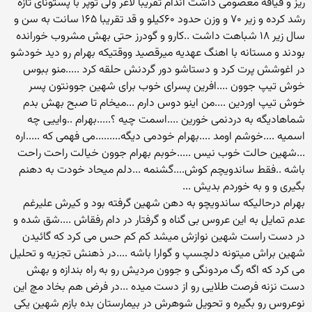
ریز و قیافه معصومی داشت اندام تقریبا لاغر ولی توپر با پستونای تازه
رشد کرده و زیر ۷۰ و وزن حدود ۶۰کیلو و قد تقریبا ۱۶۵ سانت به سن و
سال زیر ۱۸ شباهت داشت ..کارو و گودرز حتی بهش مشروب خورانده
بودند و مستانه با اهنگ عهدیه میرقصید ووقتیکه بهرام رو دید خودشو
در اغوشش پرت کرد و دستاشو دور گردنش حلقه کرد .....منو ببوس
خوش تیپ جوون ....افرین پسرای خوب برای شهین جوونتون پسر
خوش تیپ اوردین ....من اینو دوس دارم ...میخام تا صبح بهش بدم
شماهادیگه به دردنمی خورین ....اسمت چیه ؟.....بهرام ..واییی چه
اسمیه ....خوشم اومد ....بهرام خودمی دیگه.........می فهمی که .....اره
...شهین حالت خوب نیس .....خوبم بهرام جوون خیالت راحت راحت
باشه ..فقط ساندویچم کوش....گشنمه ...دلم میحاد خودت به دهنم
بگیری و و به خوردم بدیش ...
بهرام درحالیکه ساندویچو به دهن شهین گرفته بود و کیرش علیرغم
عدم تمایل به این عروس بی گناه و گرفتار در دام رفقاش ....شق شده و
در دست راست شهین نوازش میشد کم کم حس می کرد که گائیدن
شهین براش میتونه دلچسپ و گوارا باشه ....در ذهنش تجزیه و تحلیل
می کرد که اگه رگ مردونگی و جوون مردیش رو به راه بندازه و بهش
دست نزنه فرصت طلایی رو از دست میده ...در فرض هم بخاد مچ این
نوعروس رو بگیره و تحویل شوهرش در بیمارستان بده بازم شهین یکی