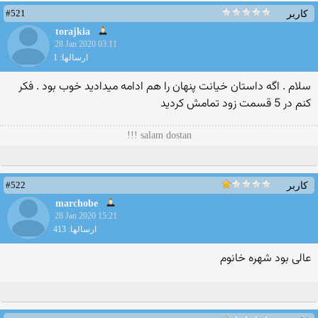
#521
کاربر
torajkia
28 Jan 2020 03:11
ارسالها: 1
سلام . اگه داستان خیانت پنهان را هم ادامه میدادید خوب بود . فکر
کنم در 5 قسمت زود تمامش کردید
salam dostan !!!
#522
کاربر
marchobe
28 Jan 2020 15:21
ارسالها: 413
عالی بود شهره خانوم