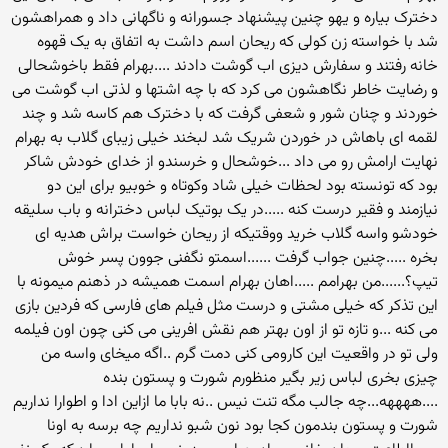
دخترک بیاره و یهو چنین پیشنهاد جسورانه و ناگهانی داد و همراهشون
شد با خواسته زن کولی که ریحان اسم داشت به اتفاق به یک قهوه
خانه رفتند و سفارش دیزی اب گوشت دادند ....بهرام فقط باخوشحالی
و رضایت خاطر نگاهشون می کرد که با چه اشتها و لذتی اب گوشت می
خوردند و چنان شور و شعفی گرفت که با دخترک هم کاسه شد و چند
لقمه ای باهاش در خوردن شریک شد لبخند خیلی زیبای گلاب به بهرام
نهایت ارامش رو می داد ...خوشحال و خرسندو از خدای خودش شاکر
بود که تونسته بود لحظات خیلی شاد وکوتاه و خوبیو برای این دو
نیازمند و فقیر درست کنه .....در یک بوتیک لباس دخترانه و باب سلیقه
خودشو واسه گلاب خرید ووقتیکه از ریحان خواست براش هدیه ای
بخره .....چنین جواب گرفت ......اسمتو نگفنی جوون پسر خوش
تیپ؟......من بهرامم .....اهان بهرام اسمت همیشه در ذهنم میمونه با
این تذکر که خیلی مشتی و درست مثل فیلم های فارسی که فردین بازی
می کنه ...و تازه تو از اون بهتر هم نقش افرینی می کنی چون اون فیلمه
ولی تو در واقعیت این کارومی کنی دمت گرم ..اگه میخای واسه من
چیزی بخری لباس زیر بگیر منظورم شورت و پستون بنده
....ههههه...چه جالب مگه تنت نیس ..نه بابا ما ازاین ادا و اطوارا نداریم
شورت و پستون بندمون کجا بود نون شبو نداریم چه برسه به اونا