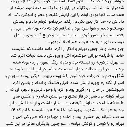
خواهرش داد کشید .....اکرم فقط راستشو بگو تو وقتی که از من جدا
شدی ارایش نداشتی و کارتم در بازار نهایتا یک ساعته تموم میشد این
همه مدت کجا بودی اونم با این ارایش غلیظ و عطر و ادوکلن .؟.....اه
داداش به خدا کار بدی نکردم ..رفتم خریدامو انجام دادم و بعدش
دوستمو دیدم و هوا سرد بود و تعارفم کرد که به خونه شون برم ..و
رفتم ...منو خر تصور کردی ...باورت ندارم تو دروغ گو نبودی و اهل
دوست بازی و به خونه رفتناهم اصلا نبودی ...
جرو بحث و باز جویی بهرام و انکار از اکرم ادامه داشت که شایسته
خانم .با قابلمه بورانی خوشمزه اش و ورودش باعث نجات اکرم شد
.....بهرام درکوچه رو نبسته بود و بدونه زنگ ایفون وارد خونه شده
بودند ....در این لحظات چهار شخصیت حاضر در این اتاق و خونه به
شکل و فرم و تصورات خودشون با شهوت پنهونی درگیر بودند ..بهرام و
امیر از نگاه به چهره ارایش شده خیلی قشنگ و اندام و باسن اکرم
شهوتشون در حال اوج گیری بود و اکرم با وجود ترس و دلهره ای که از
بهرام گرفته بود هنوز در فاز عشق و خواستن شاه رخ و عکس های
nudeکه شاه دخت ازش گرفته بود ....قرار داشت و از ته قلبش مایل
بود به هر شکلی شهوت پنهونشو تخلیه کنه و شایسته خانم که ۲۴
ساعت شبانه روز حشری بود و اماده و مهیا بود که حتی کیر امیر و
بهرام رو با کوس و کونش ببلعه ......و چنین بازیگران هاتی در این شب