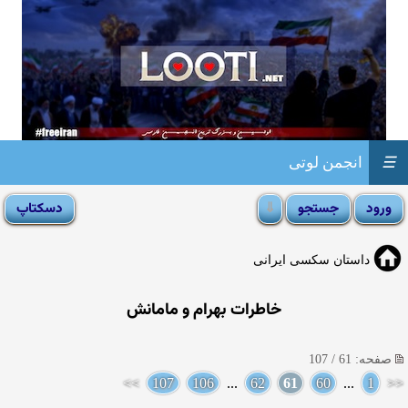
☰
انجمن لوتی
داستان سکسی ایرانی
خاطرات بهرام و مامانش
صفحه: 61 / 107
>>
107
106
...
62
61
60
...
1
<<