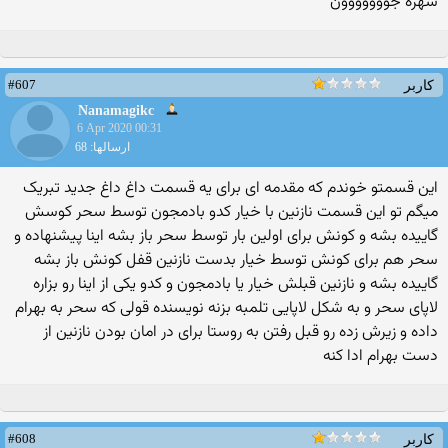
شهره جووووووون
#607
کاربر
Nanamagikc
6 Apr 2020 00:31
ارسالها: 68
این قسمتو خوندم که مقدمه ای برای یه قسمت داغ داغ جدید تبریک
میگم تو این قسمت نازنین با خیار کدو بادمجون توسط سحر کوسش
گاییده بشه و کونش برای اولین بار توسط سحر باز بشه اینا پیشنهاده و
سحر هم برای کونش توسط خیار بدست نازنین قفل کونش باز بشه
گاییده بشه و نازنین قبلش خیار یا بادمجون و کدو یکی از اینا رو بزاره
لاپای سحر و به شکل لاپایی تلمبه بزنه نویسنده قولی که سحر به بهرام
داده و زیرش زده رو قبل رفتن به روستا برای در امان بودن نازنین از
دست بهرام ادا کنه
#608
کاربر