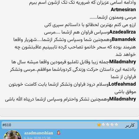
وادامه اسامی عزیزان که ضروریه تک تک ازشون اسم ببرم
Artmesiran
مرسی وممنون ازشما......
ارزو می کنم بهتربن لحظاتو با داستانم سپری کنی
Azadealirza
وسپاس فراوان هم ازشما ....مرسی
Bamandek
وهمچنین شما وسپاس وتشکر ازشما....شهریار واقعا
هنرمند بوده که سحر خانمو تصاحب کرده تاببینیم عاقبتشون چه
خواهد شد
Miladmahry
جمله زیبا وقابل تاملیو فرمودین واقعا میشه سال ها
باادتمه این داستان حرکت وزندگی کردوباشما موافقم..مرسی وتشکر
فراوان از شما
Lotfeahmad
وسلام درود فراوان وتشکر ازشما بابت کامنت خوبتون
موفق باشی
Miladmahry
وهمچنین تشکر واحترام وسپاس ازشما درپناه الله باشی
#610
کاربر
azadmaneshian
6 Apr 2020 15:38