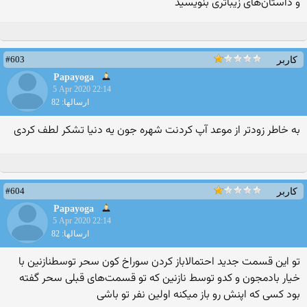
و داستان‌های زیباتری بنویسید
#603
کاربر
Papayoga
5 Apr 2020 22:14
ارسالها: 82
به خاطر زودتر از موعد آپ کردنت شهره جون یه دنیا تشکر لطف کردی
#604
کاربر
Papayoga
5 Apr 2020 22:14
ارسالها: 82
تو این قسمت جدید احتمالاباز کردن سوراخ کون سحر توسطنازنین با
خیار بادمجون و کدو توسط نازنین که تو قسمت‌های قبلی سحر گفته
بود کسی که اپنش رو باز میکنه اولین نفر تو باشی