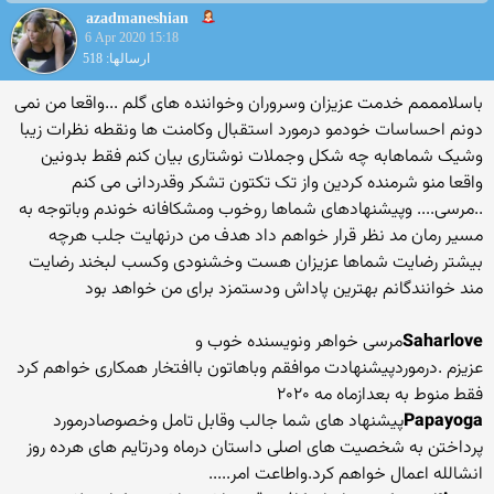
azadmaneshian
6 Apr 2020 15:18
ارسالها: 518
باسلامممم خدمت عزیزان وسروران وخواننده های گلم ...واقعا من نمی
دونم احساسات خودمو درمورد استقبال وکامنت ها ونقطه نظرات زیبا
وشیک شماهابه چه شکل وجملات نوشتاری بیان کنم فقط بدونین
واقعا منو شرمنده کردین واز تک تکتون تشکر وقدردانی می کنم
..مرسی.... وپیشنهادهای شماها روخوب ومشکافانه خوندم وباتوجه به
مسیر رمان مد نظر قرار خواهم داد هدف من درنهایت جلب هرچه
بیشتر رضایت شماها عزیزان هست وخشنودی وکسب لبخند رضایت
مند خوانندگانم بهترین پاداش ودستمزد برای من خواهد بود
Saharlove
مرسی خواهر ونویسنده خوب و
عزیزم .درموردپیشنهادت موافقم وباهاتون باافتخار همکاری خواهم کرد
فقط منوط به بعدازماه مه ۲۰۲۰
Papayoga
پیشنهاد های شما جالب وقابل تامل وخصوصادرمورد
پرداختن به شخصیت های اصلی داستان درماه ودرتایم های هرده روز
انشالله اعمال خواهم کرد.واطاعت امر.....