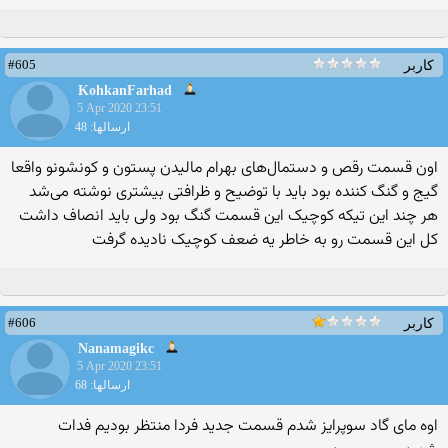
#605
کاربر
KohkanFarhad
5 Apr 2020 23:51
ارسالها: 48
اون قسمت رقص و دستمال‌های بهرام مالیدن پستون و کونشونو واقعا
گیج و گنگ کننده بود باید با توضیح و ظرافتی بیشتری نوشته می‌شد
هر چند این تیکه کوچیک این قسمت گنگ بود ولی باید انصاف داشت
کل این قسمت رو به خاطر یه ضعف کوچیک نادیده گرفت
#606
کاربر
Nanamagikc
5 Apr 2020 23:51
ارسالها: 68
اوه مای گاد سوپرایز شدم قسمت جدید فردا منتظر بودیم فدات