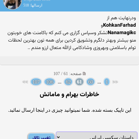
ارسالها: 518
ودرنهایت هم از
KohkanFarhad
و
Nanamagikc
تشکر وسپاس گزاری می کنم که باکامنت های خوبتون
منو بیشتر وبهتر دلگرم وتشویق کردین برای همه تون بهترین لحظات
توام باسلامتی وبهروزی وشادکامی ازالله متعال ارزو مندم ..
صفحه: 61 / 107
>>
107
106
...
62
61
60
...
1
<<
خاطرات بهرام و مامانش
این تاپیک بسته شده. شما نمیتوانید چیزی در اینجا ارسال نمائید.