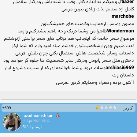
tiazer
ارزو میکنم به اندازه کافی وقت داشته باشی ودرکنار سلامتی
کامل ازداستانم لذت زیادی ببرین مرسی
marchobe
ممنون ومرسی ارحمایت وکامنت های همیشگیتون
Wonderman
ظاهرا من وشما دریک وجه باهم مشترکیم واونم
موضوع سحر خانمه که اینجانب هم درتاپ های سحر براستی ازنوشتنم
لذت میبرم چون ازشخصیتشون خوشم میاد امید وارم که شما ازکل
داستانم وسایر شخصیت هاش استقبال بکنی چون نقش افرینی
دختری مثل سحر بابودن ودرکنار سایر شخصیت ها جلوه گر خواهد بود
arshiasi6969
وسلام درود برشما خواننده ای که ازاستارت وشروع این
داستان وت
ا کنون بوده وهمراه وحمایتم کردی ..مرسی
#609
کاربر
azadmaneshian
6 Apr 2020 15:32
ارسالها: 518