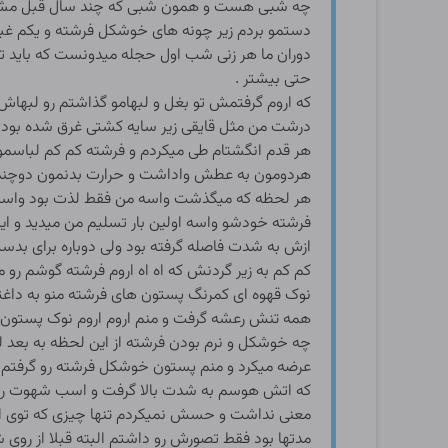
چه شبی هست و همون شبی که چند سال قبل مشاور
دستمو بردم زیر چونه های خوشکل فرشته و یکم غبغب
دوران ما هر زنی شب اول حجله میدونست که باید تح
حتی بیشتر .
که اروم گرفتمش تو بغل و لبهامو گذاشتم رو لبها
درشت من مثل قایقی زیر سایه کشتی غرق شده بود و م
هر قدم انگشتام طی میکردم و فرشته کم کم لباسمو 
هردومون به عطش واداشت و حرارت بدنمون دوچند
هر لحظه که میگذشت واسه من فقط لذت بود واسه فر
فرشته خودشو واسه اولین بار تسلیم من میدید و ای
ازش به شدت فاصله گرفته بود ولی دوباره برای بدست
کم کم به زیر گردنش که اه اه اروم فرشته گوشم ر
نوک قهوه ای کمرنگ پستون های فرشته منو به داغتر
همه تنش رعشه گرفت و منم اروم اروم نوک پستون ریز
چه خوشکل و نرم بودن فرشته از این لحظه به ب
عرضه میکرد و منم پستون خوشکل فرشته رو گرفتم ت
که اتش هوسم به شدت بالا گرفت و اسب شهوت رو از ا
معنی نداشت و حسش نمیکردم تنها چیزی که توی اون
مدتها بود فقط تصورش رو داشتم البته قبلا از روی شو