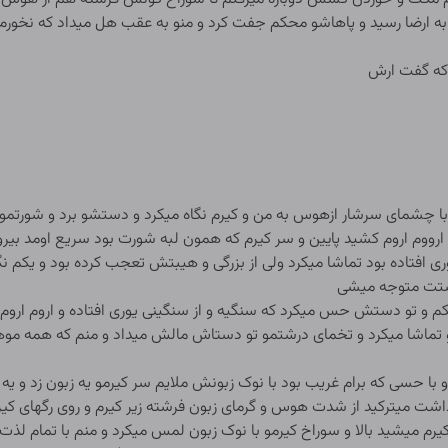
ه ارضا رسید و پاهاشو محکم جفت کرد و منو به عقب هل میداد که نخور
 که گفت ارش
ا چشمای سرشار ازهوس به من و کیرم نگاه میکرد و دستشو برد و شورتم
وم اروم کشید پایین و سر کیرم که همون لبه شورت بود سریع اومد بیرون 
ه وری افتاده بود تماشا میکرد ولی از بزرگی و هیبتش تعجب کرده بود و ی
دستت متوجه میشی
 تو دستش حس میکرد که سنگیه و از سنگینی یوری افتاده و اروم اروم ک
 تماشا میکرد و تخمای درشتمو تو دستاش مالش میداد و منم که همه موهای ت
و با حسی که برام غریب بود با نوک زبونش ملایم سر کیرمو یه زبون زد و یه 
داشت میترکید از شدت هوس و گرمای زبون فرشته زیر کیرم و روی رگهای کیرم 
کیرم میشید بالا و سوراخ کیرمو با نوک زبون لمس میکرد و منم با تمام لذ