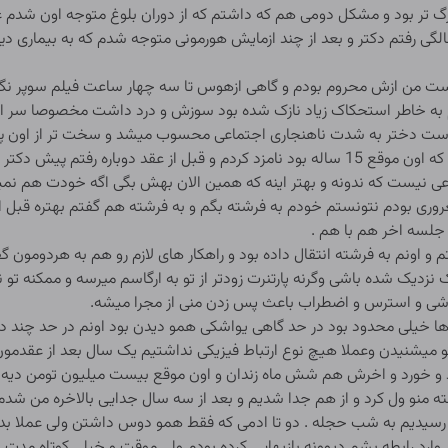
 تر بود و مشکل دومی هم که داشتم که از دوران بلوغ متوجه اون شدم 
گی رفتم دکتر و بعد از چند ازمایش هورمونی متوجه شدم که به بیماری دیرا
من ازش محروم بودم و گاهی ازهوس تا سه چهار ساعت فیلم سوپر نگاه م
به خاطر استحکاک زیاد نازک شده بود سوزش و درد داشت مخصوصا سر التم
وست دختر به شدت ناهنجاری اجتماعی محسوب میشد و سخت تر از اون پیدا
مسایل باعث شد که من تو سن 19 سالگی با فرشته که اون موقع 15 ساله بود نامزد کردم و قبل 
ضوعی نیست که ندونه و بهتر اینه که همین الان بهش بگی اگه خودت هم نمی
غروری بودم نتونستم خودم به فرشته بگم و به فرشته هم گفتم بهتره قبل ا
جلسه اخر هم با هم .
و اونم به فرشته انتقال داده بود و راهکار های لازم رو هم به هردومون 
ک نزدیک شده باشی وگرنه پارتنرت زودتر از تو به ارگاسم میرسه و ممکنه تو 
اشی و استرس و اضطراب باعث پس زدن منی از مجرا میشه.
 ها خیلی محدود بود در حد گاهی یواشکی همو دیدن بود اونم در حد چند دق
یشنیدن وعملا هیچ نوع ارتباط فیزیکی نداشتیم یک سال بعد از عقدمون ب
 زد و خورد و اخرش هم شش ماه زندان و اون موقع بیست میلیون تومن دیه 
ته منو ول کرد و از هم جدا شدیم و بعد از سه سال جدایی بالاخره من شد
من ازدواج کردیم و رسیدیم به شب حجله . دو تا ادمی که فقط همو دوس داشتن ولی ع
وارد رابطه بشم دیوونه بازیهایی کرده بودم ولی موقت و خیلی کوتاه مدت.