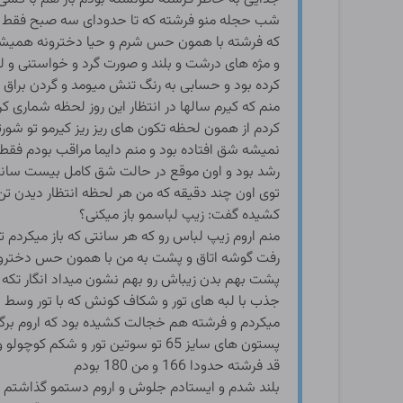
شب حجله منو فرشته که تا حدودای سه صبح فقط به 
که فرشته با همون حس شرم و حیا دخترونه همیشگی ول
و مژه های درشت و بلند و صورت گرد و خواستنی و ل
کرده بود و حسابی به رنگ تنش میومد و گردن براق 
منم که کیرم سالها در انتظار این روز لحظه شمار
کردم از همون لحظه تکون های ریز ریز کیرمو تو 
نمیشه شق افتاده بود و منم دایما مراقب بودم فقط 
رشد بود و اون موقع در حالت شق کامل بیست سانت
توی اون چند دقیقه که من هر لحظه انتظار دیدن ت
کشیده گفت: زیپ لباسمو باز میکنی؟
منم اروم زیپ لباس رو که هر سانتی که باز میکردم 
رفت گوشه اتاق و پشت به من با همون حس دخترونه ل
پشت بهم بدن زیباش رو بهم نشون میداد انگار تکه
جذب با لبه های تور و شکاف کونش که با تور وس
میکردم و فرشته هم خجالت کشیده بود که اروم بر
پستون های سایز 65 تو سوتین تور و شکم کوچولو و یکم بیرون و شورت و سوتین ست نباتی رنگ خوشکل .
قد فرشته حدودا 166 و من 180 بودم
بلند شدم و ایستادم جلوش و اروم دستمو گذاشتم ر