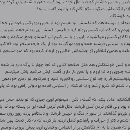
ایییی حسی داشتم که دنیا مال خودم بود کیرم دهن فرشته رو پر کرده بود 
لای انگشتاش میگرفت که نگام کرد و اروم گفت بسه؟
اره خوشکلم
یداد و فرشته هم که نفسش تو نفسم بود از حس بوی کس خودش خجالت
و خوردم و کم کم اب کسش رونه کرد و خیسی کسش زیر زبونم طعم شیرینی 
م و تا لای کسش میکشیدم پایین و با سر کیرم اب کسشو جمع میکردم و 
هوت و استرس فرشته همه وجودمو گرفته بود از یک طرف منتظر بود که کی
سخته و همین تناقض تو چشماش حالتی رو ایجاد کرده بود که منو مسحور ن
شده و کس خوشکلش هم مثل صفحه کتابی که فط چهار تا برگه داره باز شد
بشه جلوی روم که اروم و با لحن ناز داری گفت: ارش مراقبم باش میترسم
ستیم قراره چه نوع سکسی رو تجربه کنیم و هرکدوم تو ذهن خودمون هزار
شتم که شروع کنم و نه فرشته از استرس اماده بود ولی راهی بود که باید
نگشتم اماده بشه که گفت : نکن . میخوام اوین چیزی که تو بدنم حس می
بود ولی فتح کردن کس فرشته مثل فتح کردن قلعه ای در بسته بود که باید 
 کیرمو گذاشتم در سوراخ تنگ و خیس فرشته و دستامو بردم روی رون سفید
م بالاتر از جوراب و پاهاشو کامل ازهم باز کردم که به کنار تخت پهن شد 
تو که همراه با یه اخ نگاهش پر از التماس و تمنای اروم پیش برو بود و منم