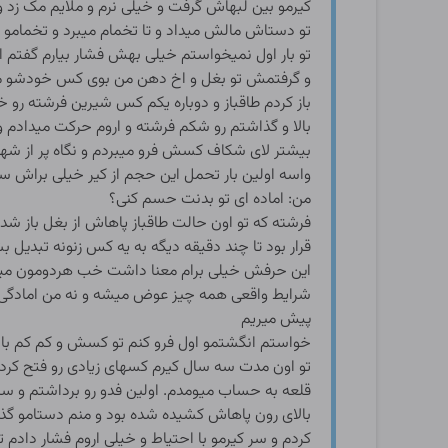
کیرمو بین لبهاش گرفت و خیلی نرم و ملایم مک زد و
تو دستاش مالش میداد و تا تخمام میبرد و تخمامو 
تو بار اول نمیخواستم خیلی بهش فشار بیارم گفتم 
و گرفتمش تو بغل و اخ دهن من بوی کس خودشو م
باز کردم طاقباز و دوباره یکم کس شیرین فرشته ر
بالا و گذاشتم رو شکم فرشته و اروم حرکت میداد
بیشتر لای شکاف کسش فرو میبردم و نگاه پر از ش
واسه اولین بار تحمل این حجم از کیر خیلی براش 
من: اماده ای تو بدنت حسم کنی؟
فرشته که تو اون حالت طاقباز پاهاش از بغل باز 
قرار بود تا چند دقیقه دیگه به یه کس زنونه تبدیل 
این حرفش خیلی برام معنا داشت خب هردومون میدون
شرایط واقعی همه چیز عوض میشه و نه من امادگی دا
پیش میریم
خواستم انگشتمو اول فرو کنم تو کسش و کم کم باا
تو اون مدت سه سال کیرم کسهای زیادی رو فتح کرده 
قلعه به حساب میومدم. اولین فدو رو برداشتم و سر
بالای رون پاهاش کشیده شده بود و منم دستامو گذاشت
کردم و سر کیرمو با احتیاط و خیلی اروم فشار دادم 