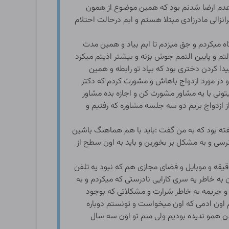
عدم ارضا شدنم بود که همین موضوع از همون
نزالی مادرزادی مبتلا هستم و ابم درحالت احتلام
یکردم و جق میزدم تا ابم بیاد و همین مدت
 و پایین التمم جوش بزنه و بیشتر اذیتم میکرد
 کردن دختری بود که بیاد تو رابطه و همین
از عقد دوباره رفتم پیش دکتر و در مورد ازدواج باهاش و مشورت کردم که دکتر
تونی با یه مشاور مشورت کن و اجازه بده مشاور
ز ازدواج بریم دو سه جلسه مشاوره که رفتیم و
گفته بود که به من گفت :باید با هم هماهنگ باشین
نرسی و به مشکل بر بخورین و باید به اون سطح از
یقه و موبایل و فضای مجازی هم که نبود یه تلفن
ه خاطر یه سری کارایی نادرستی که میکردم و به
و جریمه به خاطر شرارت و مشکلاتی که بوجود
م اون ادمی که اون میخواست و تونستم دوباره
ملا بدن همو ندیده بودیم ولی منم تو اون سه سال