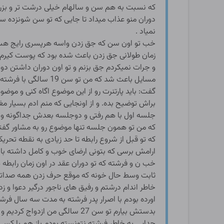
که نسبت به هم سن و سالهام خیلی درشت تر و بزرگ
دوران منو عذاب میداد تا جایی که تو سن شونزده سال
نمیاد .
خب تو اون سن که جق زدن واسه هرپسری رایج هست 
زمان طولانی جق زدن باعث شده بود که پوست کیرم 
و جرات نمیکردم جق بزنم و تو اون دوران داشتن د
گفت: باید پارتنرت رو از این موضوع اگاه کنی و مو
براش توضیح بده. و از اونجایی که منم ادم بسیار م
جلسه اول با هم رفتی و دوجلسه بعدش جداگونه و 
که من تو همون جلسه تنها موضوع رو به مشاور گفتم 
که تو قبل از شروع رابطه تا حد زیادی به نقطه تحری
ارامش برسی که بتونی ارضای خوب و کامل داشته ب
خب ن و فرشته که تو دوران عقد در اون زمان رابطه
ثابت وسط حال خونه که موقع حرف زدن همه صداتو م
خاطر اندام درشتم و رفیق های ناجور درگیر دعوا و
اورده بودم با اصرار پدر فرشته به مدت سه سال فرش
بدستش بیارم تو سن 27 سالگی 
جدایی به خاطر فرشته نتونسته بودم باز هم با کسی 