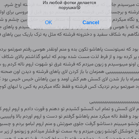
 میرسیدم جایی که برای من دروازه بهشت بود و واسه فرشته اوج شرم.
ته و برجستگی کس فرشته که میدونستم دو روز قبل از عروسی برای اولین 
 نگاه میکردم و شرم تو نگاه فرشته که منتظر بود من حایل بین چشم و 
ه که با هوس و شرم نگاهم میکرد و اروم به سمت پایین کشیدم و پاهای 
گاهم به شکاف سفید و دخترونه فرشته که مثل یه ترک باریک بین پاهای فرشت
ود که نمیتونست پاهاشو تکون بده و منم اونقدر هوسی رفتم صورتمو بردم
ر کرده بود و از فرط لذت مست شده بودم که لبامو گذاشتم بالای شکاف ک
بای اونو میبوسیدم و زبون میزدم که فرشته غرق تو شهوت اروم ناله کردم رو 
یییییییییی
ییییییی همزمان با باز کردن لای پاهای فرشته و دیدن اون صحنه ه
راه با باز شدن لای کسش هم کش اومد و بین پاهاش خیس خیس بود که 
رتمو بردم نزدیک کس فرشته و فقط نگاه میکردم یه کس با لبهای کوچی
یییییییییییییییی
یییییییی
م لای کسش و تمام اب کسشو کشیدم تو دهنم و قورت دادم و اروم اروم 
ود و فقط ناله میکرد منم پاهاشو گرفتم تو دست و اروم اوردم بالا واییی
خ کونشو میبینم دستاشو گرفت جلوی صورتش و منم اروم لبامو بردم و چس
راخ خوشکل کونشو زبون میزدم و به سمت تو فشار میدادم و زبونمو از زیر
یکم مکث و خوردن کسش دوباره میرفتم تا سوراخ کونش فرشته هم از هوس 