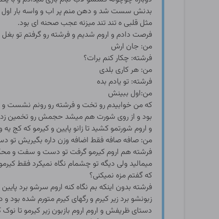
بدنش سست شد و دهن منم پر اب و واسه بار اول ب
مثل قلبی ه تند تند میزنه عجب صحنه ای بود.
فرصت دادم و اروم شدیم و فرشته رو گرفتم تو بغل
من: جان ارش
فرشته: چکار کنم برات؟
من: هر کاری بلدی
فرشته: تو یادم بده
من:اول ببینش
که من خوابیدم رو تخت و فرشته رو رونم نشست و ب
بود و از روی شورت هم میشد حجمش رو تخمین زد ارو
و اروم شورتمو کشید تا زانو پایین و کیرمو که کج ی
من: صافه صافه فقط اضافه وزن داره بگیریش تو 
فرشته هم اروم کیرمو گرفت تو دست و سفت و محکم و
میمالید ولی دیگه تو چشمام نگاه نمیکرد فقط کیرمو
که گفتم مزه نمیکنی؟
فرشته بدون اینکه بم نگاه کنه اروم سرشو برد پایین 
زبونشو برد زیر کیرم و رگهای کیرم متورم شده بود و 
دستای ظریفش و اروم اروم بازبون زیر کیرمو تا نوک 