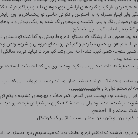
حرف زدن باز کردن گیره های ارایشی توی موهای بلند و پرتراکم فرشته گ
ی اینبار همراه به یه استرس و نگرانی خاصی تو چشماش و اون ارایش زیبا
بهای صورتی رنگ و بینی کشیده و موهای رنگ شده به رنگ زیتونی و بازوه
و کشیده و اندام یکمم تپل اخخخخ.
ی کرده بود همون در ارایشگاه که دستای نرم و ظریفش رو گذاشت تو دست
شورتم با تمام هوس حس میکردم و کم کم ازوسطای عروسی و شروع رقص و 
کسی متوجه شقی کیرم نشه اخه سن رشد کیر مرد تا نهایتا نوزده سالگی اد
 شده بود .
ن لخت فرشته داشت دیوونم میکرد اومد جلوی من که لبه تخت ایستاده بو
تن سفید و خوشکل فرشته بیشتر عیان میشد رو میدیدم وایییییی که زیپ رو
باسشو دراورد و واییییییییییییی .
 ای از بهشت بود پوست بدن گندمی کمر صاف و پهلوهای کشیده و یکم توپ
ط شورت پوشیده شده بود ولی میشد شکاف کون خوشتراش فرشته رو دید ا
گشت سمتم و اااااخخخخ.
و بازوی فرشته که اونقدر نرم و لطیف بود که میترسیدم زبری دستای من