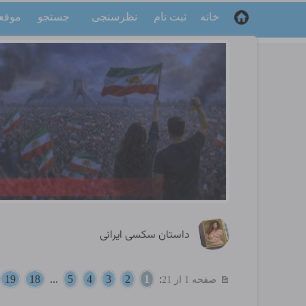
خانه
ثبت نام
نظرسنجی
جستجو
موقع
داستان سکسی ایرانی
19
18
...
5
4
3
2
1
:
صفحه 1 از 21