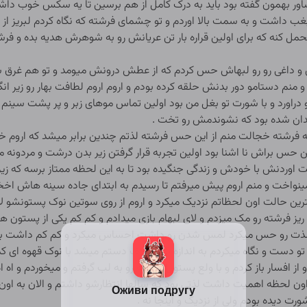
 بهمون گفته بود باید به درک کامل از هم برسین تا یه سکس خوب دا
 داشت و به سمت بالا اوردم و تو چشمای فرشته که نگاه کردم لبریز از 
مل کنه که برای اولین قراره بار تن عریانش رو به شوهرش هدیه بده و فر
ش و داغی رو رو لبهاش حس کردم که از عطش درونش میومد و تو هم غرق شد
نم دستامو دور بدنش حلقه کرده بودم و اروم اروم لطافت بهار رو زیر ان
دراورد و با شورت تو بغل من بود اولین تماس موهای زبر و پر پشت سینم 
ان شده بود که نشوندمش رو تخت .
شته خجالت منم از این حس فرشته لذتم چندین برابر میشد که اروم خوا
ن حس براش نا اشنا بود اولین تجربه قرار گرفتن زیر بدن درشت و مردون
 اوردنش با خودش و زندگی جنگیده بود تا به این لحظه ممتاز برسه که زی
و مینواخت و منم اروم پیش میرفتم تا رسیدم به ابتدای جاده سینه هاش 
ین حالت اون لحظاتم نزدیک میکرد و اروم از روی سوتین نوک پستونشو لای 
 فرشته رو مک میزدم و لای لبهام بازی میدادم و کم کم یکی از پستون ها
عد لذت رو حس میکرد لمس شدن رو داشت احساس میکرد و کم کم داشت
و دست و نگاه میکردم به اندازه نصف کف دستم میشد با نوک قهوه ای کمر
فسار باز کردم و با ولع پستون فرشته رو به لب گرفتم و میخوردم و اه اه
 لحظه اهمیت داشت لذتی بود که سالها انتظارشو داشتم و الان به اون 
رت دیده بودم ولی از نزدیک و اینجا نه .