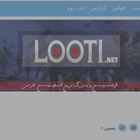
یت
قوانین
گزارش
چت روم
20
21
پسین »