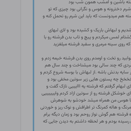
شته باشین و امشب همون شب بود
شرم دخترونه و هوس و نگرانی بود چیزی که تو
شته هم میدونست که باید این شرم رو تحمل کنه و
یم و لبهاش باریک و کشیده بود و لای لبهای
گشتام لمس میکردم و پیچ و تاب بدن فرشته رو با
که روی سینه مرمری و سفید فرشته میلغزید
بید رو تخت و اومدم روی بدن فرشته خیمه زدم و
ه مردی که چند سالی بود میشناخت و چند سال هم
ر سایه بدنش باشه .از لبهاش با بوسه شروع کردم و
اخخخخخ چه پستون هایی زیر سوتین مخفی بود و
لبهام گرفتم که فرشته یه ااایییی نازک گفت و
ی خوشکل فرشته رو از سوتین ازاد کردم واییییییی
 با هوس من همراه میشد خودشو به شوهرش
نگ و هاله کمرنگ تر اطرافش و نوک ریز و خوردنی
 فرشته هم گوش نواز روحم بود و زمان دیگه برام
رسیده بودم و هر لحظه داشتم به دیدن جایی که