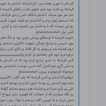
کم کم با خورن همه بدن داغ فرشته داشتم به شورت
فرشته رو تخت بود منم جلوی تخت. پاهای کشیده فرش
تنم مور مور میشد داشتم شکاف کس زیبای فرشته رو
که دستمو اروم بردم و گذاشتم دو طرف شورت فرشت
رونش نمیداد که با یه فشار من کشیده شد و اولین ن
کمی تپل اخخخخخخخخخ.
شورت فرشته تا وسطای رونش پایین بود و تنگ هم ب
بوی خیسی و ترشح زنونگی شهوت انگیزی مشامم رو پ
اروم همراه شد و زبونم به کار افتاد و بالای کس زی
دراوردم و اروم لای پاهاشو باز کردم واییییییییییییییی
کس فرشته به حدی ترشح کرده بود که اب کسش هم
وحشی گری منو کنترل کنه حس دوست داشتنش بود صو
چوچوله کوچولو و بیرون اخخخخخخخ
لبهامو گذاشتم رو کس فرشته که بلند گفت ااااییییییی
منم اروم کسش رو بوسه بارون کردم و زبونمو کشید
اش رو بازی میدادم و فرشته هم سرمو محکم گرفته ب
رو نگاه میکردم که از خجالت که فهمید دارم سورا
تنش لرزید و به اییییی گفت و منم با نوک زبون سو
دوباره چوچوله کسشو لاب لبام بازی میدادم و با 