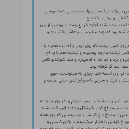
بار رفته اپیلاسیون واییییییییییی همه موهای
شکافش رو بردارم اخخخخ
جفت شده فرشته اجازه خروج وسط شورت رو از بین
ه بود که چند میلیمتر از پاهاش بالاتر بود و
 روی کس فرشته که بوی نرمی و لطافت همراه با
س فرشته و اروم بوسیدم و فرشته هم با یه اخ
شروع کرد و کم کم اه اه میکرد و منم شورتشو کامل
مه تنم گر گرفته بود.
تو اون لحظه تنها چیزی که میتونست خوی
ک و نازک و سورتی با سوراخ کس خیلی ظریف و
کس شیرین فرشته رو لیس میزدم و با زبون چوچوله
یی داشتم سوراخ کون خوشکل و قهوه ای رنگ فرشته
بوندم رو سوراخ داغ کونش و بوسیدمش که یهو همه
 سوراخ کونش با فشار میکشیدم تا بالای کسش و
داغ شده بود که نمیدونم چقدر گذشته بود که همه