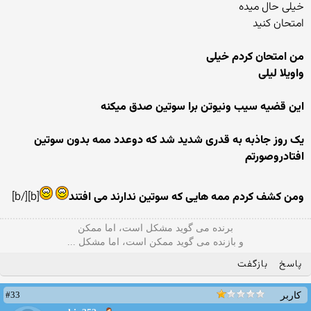
خیلی حال میده
امتحان کنید
من امتحان کردم خیلی
واویلا لیلی
این قضیه سیب ونیوتن برا سوتین صدق میکنه
یک روز جاذبه به قدری شدید شد که دوعدد ممه بدون سوتین
افتادروصورتم
ومن کشف کردم ممه هایی که سوتین ندارند می افتند
[b][/b]
برنده می گوید مشکل است، اما ممکن
و بازنده می گوید ممکن است، اما مشکل ...
پاسخ
بازگفت
#33
کاربر