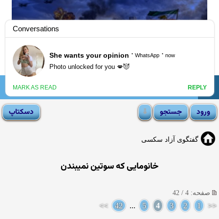
☰
انجمن لوتی
گفتگوی آزاد سکسی
خانومایی كه سوتین نمیبندن
صفحه: 4 / 42
>>
42
...
5
4
3
2
1
<<