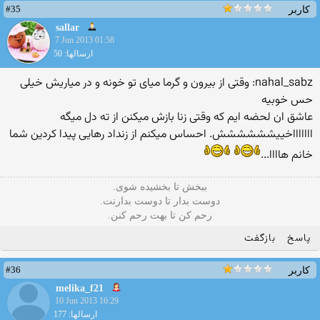
#35
کاربر
sallar
7 Jun 2013 01:58
ارسالها: 50
nahal_sabz: وقتی از بیرون و گرما میای تو خونه و در میاریش خیلی
حس خوبیه
عاشق ان لحضه ایم که وقتی زنا بازش میکنن از ته دل میگه
اااااااخییشششششش. احساس میکنم از زنداد رهایی پیدا کردین شما
خانم هاااا...
ببخش تا بخشیده شوی.
دوست بدار تا دوست بدارنت.
رحم کن تا بهت رحم کنن.
پاسخ
بازگفت
#36
کاربر
melika_f21
10 Jun 2013 16:29
ارسالها: 177