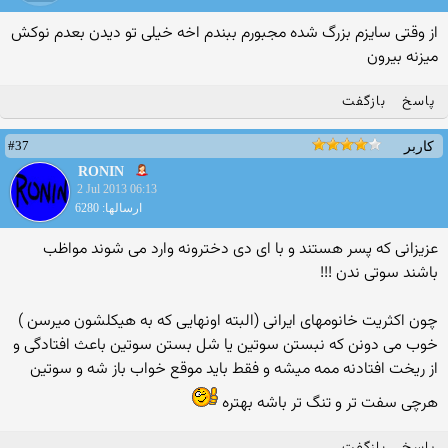
از وقتی سایزم بزرگ شده مجبورم ببندم اخه خیلی تو دیدن بعدم نوکش
میزنه بیرون
پاسخ
بازگفت
#37
کاربر
RONIN
2 Jul 2013 06:13
ارسالها: 6280
عزیزانی که پسر هستند و با ای دی دخترونه وارد می شوند مواظب
باشند سوتی ندن !!!
چون اکثریت خانومهای ایرانی (البته اونهایی که به هیکلشون میرسن )
خوب می دونن که نبستن سوتین یا شل بستن سوتین باعث افتادگی و
از ریخت افتادنه ممه میشه و فقط باید موقع خواب باز شه و سوتین
هرچی سفت تر و تنگ تر باشه بهتره