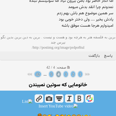
اما انگار حاضر بود بامن بیرون نیاد اما سوتینشم نبنده
نمدونم چرا انقد بدش میومد
سر همین موضوع هم باش بهم زدم
یادش بخیر .... ولی دختر خوبی بود
امیدوارم هرجا هست موفق باشه
برین به فلسفه هنر به هرچه بود و هست و نیست . برین به دین برین بدین نگو
نپرس چند
http://postimg.org/image/prdpo8iul/
پاسخ
بازگفت
صفحه: 4 / 42
>>
42
...
5
4
3
2
1
<<
خانومایی كه سوتین نمیبندن