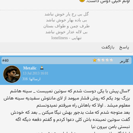
اونم خیلی دوس داشت.
گل بی رخ یار خوش نباشد
بی باده بهار خوش نباشد
طرف چمن و طواف بستان
بی لاله عذار خوش نباشد
تنهایی - loneliness
پاسخ
بازگفت
#40
کاربر
Metalic
13 Jul 2013 16:01
ارسالها: 316
۲سال پیش با یکی دوست شدم که سوتین نمیبست _ سینه هاشم
بزرگ بود یکم که روش فشار میومد از لای مانتوش سفیدیه سینه هاش
معلوم میشد . اولا که باهاش راه میرفتم نمیدونستم
بعد متوجه شدم که ملت بدجور بهش نیگا میکنن _ بعد که خودش
گفت سوتین نمیبنده باش کلی دعوا کردم و گفتم دفعه دیگه اگه
نبستی بامن بیرون نیا