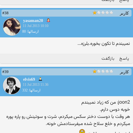
پاسخ
بازگفت
#38
کاربر
yasaman20
11 Jul 2013 10:10
ارسالها: 80
نمیبندم تا تکون بخوره.بلرزه...
پاسخ
بازگفت
#39
کاربر
elvis69
11 Jul 2013 11:36
ارسالها: 332
joon2: من که زیاد نمیبندم
خوبه دوس دارم.
هر وقت با دوست دختر سکس میکردم، شرت و سوتینش رو پاره پوره
میکردم و خلع سلاح شده میفرستادمش خونه.