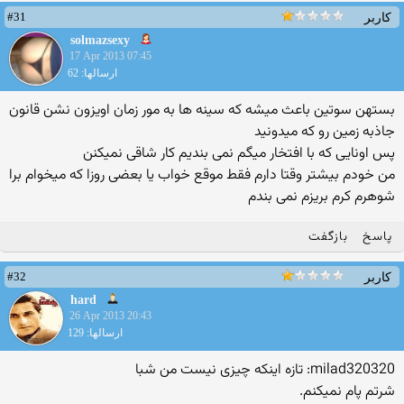
#31
کاربر
solmazsexy
17 Apr 2013 07:45
ارسالها: 62
بستهن سوتین باعث میشه که سینه ها به مور زمان اویزون نشن قانون
جاذبه زمین رو که میدونید
پس اونایی که با افتخار میگم نمی بندیم کار شاقی نمیکنن
من خودم بیشتر وقتا دارم فقط موقع خواب یا بعضی روزا که میخوام برا
شوهرم کرم بریزم نمی بندم
پاسخ
بازگفت
#32
کاربر
hard
26 Apr 2013 20:43
ارسالها: 129
milad320320: تازه اینکه چیزی نیست من شبا
شرتم پام نمیکنم.