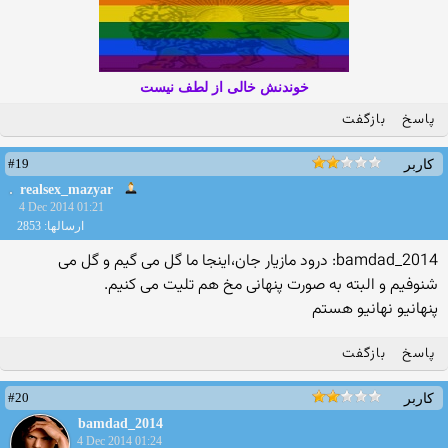
خوندنش خالی از لطف نیست
پاسخ
بازگفت
#19
کاربر
realsex_mazyar
4 Dec 2014 01:21
ارسالها: 2853
bamdad_2014: درود مازیار جان،اینجا ما گل می گیم و گل می
شنوفیم و البته به صورت پنهانی مخ هم تلیت می کنیم.
پنهانیو نهانیو هستم
پاسخ
بازگفت
#20
کاربر
bamdad_2014
4 Dec 2014 01:24