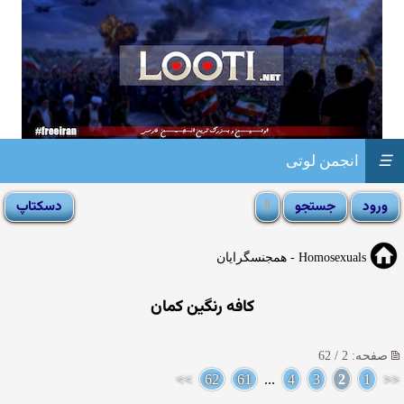
☰
انجمن لوتی
Homosexuals - همجنسگرایان
کافه رنگین کمان
صفحه: 2 / 62
>>
62
61
...
4
3
2
1
<<