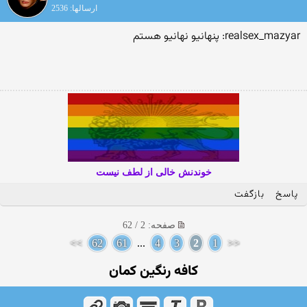
ارسالها: 2536
realsex_mazyar: پنهانیو نهانیو هستم
خوندنش خالی از لطف نیست
پاسخ
بازگفت
صفحه: 2 / 62
>>
62
61
...
4
3
2
1
<<
کافه رنگین کمان