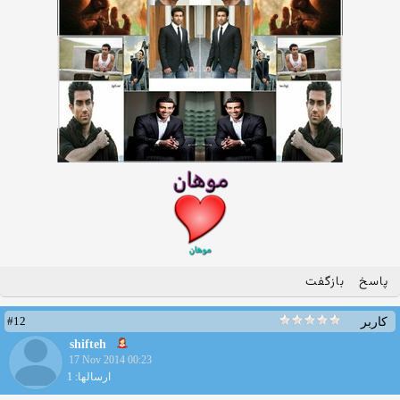
پاسخ
بازگفت
#12
کاربر
shifteh
17 Nov 2014 00:23
ارسالها: 1