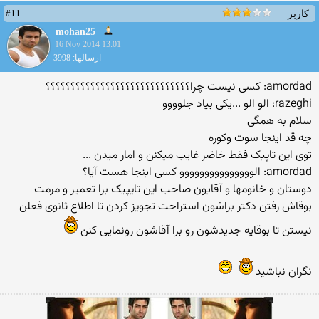
#11
کاربر
mohan25
16 Nov 2014 13:01
ارسالها: 3998
amordad: کسی نیست چرا؟؟؟؟؟؟؟؟؟؟؟؟؟؟؟؟؟؟؟؟؟؟؟؟؟؟؟؟؟
razeghi: الو الو ...یکی بیاد جلوووو
سلام به همگی
چه قد اینجا سوت وکوره
توی این تاپیک فقط خاضر غایب میکنن و امار میدن ...
amordad: الووووووووووووووو کسی اینجا هست آیا؟
دوستان و خانومها و آقایون صاحب این تایپیک برا تعمیر و مرمت
بوقاش رفتن دکتر براشون استراحت تجویز کردن تا اطلاع ثانوی فعلن
نیستن تا بوقایه جدیدشون رو برا آقاشون رونمایی کنن
نگران نباشید