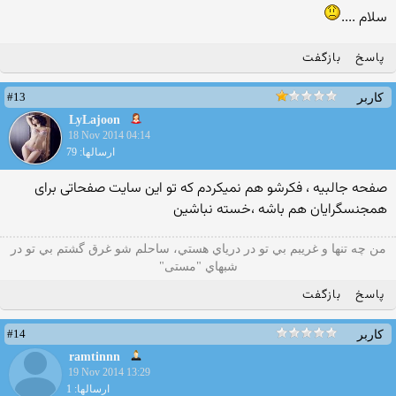
سلام ....
پاسخ
بازگفت
#13
کاربر
LyLajoon
18 Nov 2014 04:14
ارسالها: 79
صفحه جالبیه ، فکرشو هم نمیکردم که تو این سایت صفحاتی برای
همجنسگرایان هم باشه ،خسته نباشین
من چه تنها و غريبم بي تو در درياي هستي، ساحلم شو غرق گشتم بي تو در
شبهاي "مستی"
پاسخ
بازگفت
#14
کاربر
ramtinnn
19 Nov 2014 13:29
ارسالها: 1