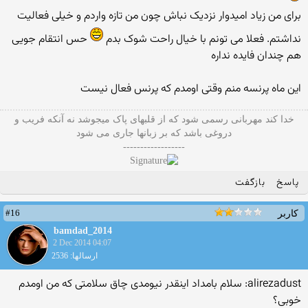
برای من زیاد امیدوار نزدیک نباش چون من تازه واردم و خیلی فعالیت
نداشتم. فعلا می تونم با خیال راحت شوک بدم
حس انتقام جویی
هم چندان فایده نداره
این ماه پرنسه منم وقتی اومدم که پرنس فعال نیست
خدا کند مهربانی رسمی شود که از قلبهای پاک میجوشد نه آنکه فریب و
دروغی باشد که بر زبانها جاری می شود
------------------
پاسخ
بازگفت
#16
کاربر
bamdad_2014
2 Dec 2014 04:07
ارسالها: 2536
alirezadust: سلام بامداد اینقدر نیومدی چاق سلامتی که من اومدم
خوبی؟