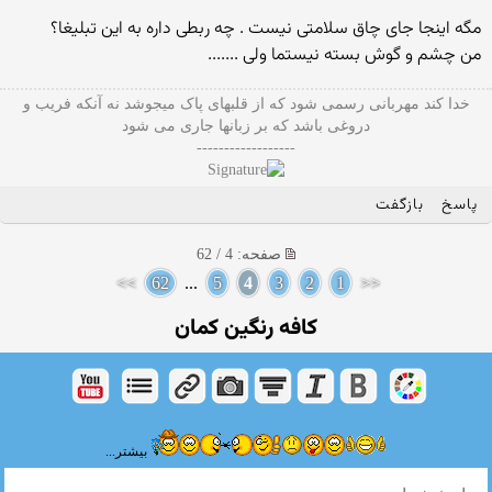
مگه اینجا جای چاق سلامتی نیست . چه ربطی داره به این تبلیغا؟
من چشم و گوش بسته نیستما ولی .......
خدا کند مهربانی رسمی شود که از قلبهای پاک میجوشد نه آنکه فریب و
دروغی باشد که بر زبانها جاری می شود
------------------
پاسخ
بازگفت
صفحه: 4 / 62
>>
62
...
5
4
3
2
1
<<
کافه رنگین کمان
بیشتر...