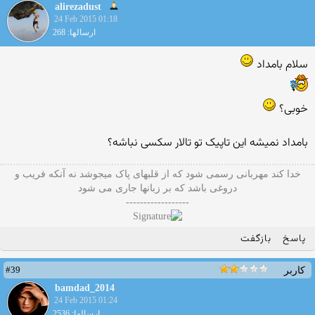
alirezadust
24 Feb 2015 01:18
ارسالها: 268
سلام بامداد
خوبی؟
بامداد نمیشه این تاپیک تو تالار سکسی نباشه؟
خدا کند مهربانی رسمی شود که از قلبهای پاک میجوشد نه آنکه فریب و
دروغی باشد که بر زبانها جاری می شود
------------------
پاسخ
بازگفت
#39
کاربر
bamdad_2014
24 Feb 2015 01:24
ارسالها: 2536