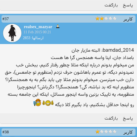
پاسخ
بازگفت
#37
کاربر
realsex_mazyar
11 Feb 2015 00:21
ارسالها: 2853
bamdad_2014: البته مازیار جان
بامداد جان، اینا واسه همنجس گرا ها هست
من میخوام بدونم درباره اینکه مثلا چطور رفتار کنیم، ببخش خب
نمیدونم دیگه، تو عمرم باهاشون حرف نزدم (منظورم تو جامعس)، حق
دارن خب میترسن. میخوام بدونم مثلا چی باید بگم به یه همجنسگرا؟
منظورم اینه که بد نباشه، گی؟ همنجسگرا؟ دگرباش؟ اینجورچیزا
منظورمه، یه تاپیک بزنین واسه اینجور مسائل، اینکه این جامعه بسته
رو اینجا حداقل بشکنیم، یاد بگیرم کلا دیگه
پاسخ
بازگفت
#38
کاربر