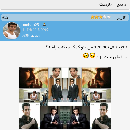
پاسخ
بازگفت
#32
کاربر
mohan25
11 Feb 2015 00:07
ارسالها: 3998
realsex_mazyar: من بتو کمک میکنم، باشه؟
تو فعلن غلت بزن