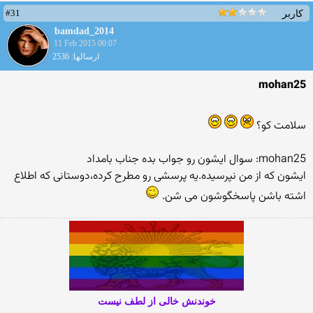
#31
کاربر
bamdad_2014
11 Feb 2015 00:07
ارسالها: 2536
mohan25
سلامت کو؟
mohan25: سوال ایشون رو جواب بده جناب بامداد
ایشون که از من نپرسیده.یه پرسشی رو مطرح کرده،دوستانی که اطلاع
اشته باشن پاسخگوشون می شن.
خوندنش خالی از لطف نیست