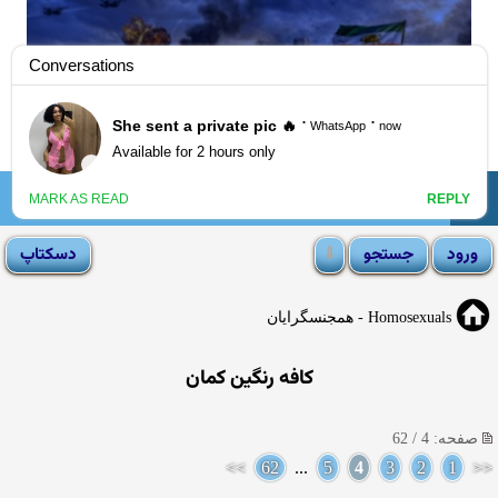
☰
انجمن لوتی
Homosexuals - همجنسگرایان
کافه رنگین کمان
صفحه: 4 / 62
>>
62
...
5
4
3
2
1
<<