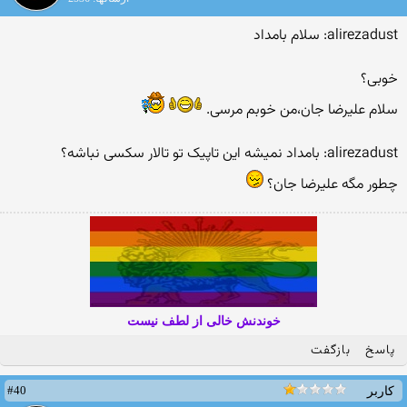
alirezadust: سلام بامداد
خوبی؟
سلام علیرضا جان،من خوبم مرسی.
alirezadust: بامداد نمیشه این تاپیک تو تالار سکسی نباشه؟
چطور مگه علیرضا جان؟
خوندنش خالی از لطف نیست
پاسخ
بازگفت
#40
کاربر