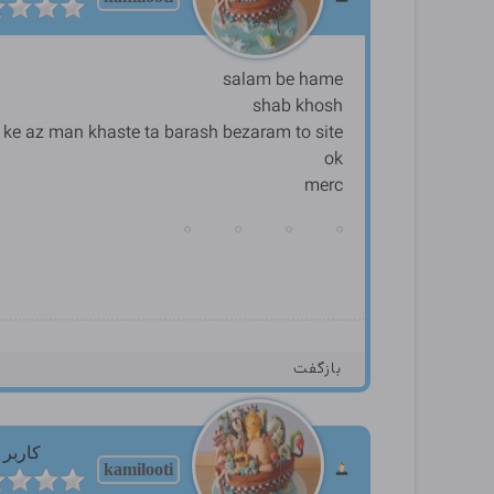
salam be hame
shab khosh
4 ke az man khaste ta barash bezaram to site
ok
merc
بازگفت
کاربر
kamilooti