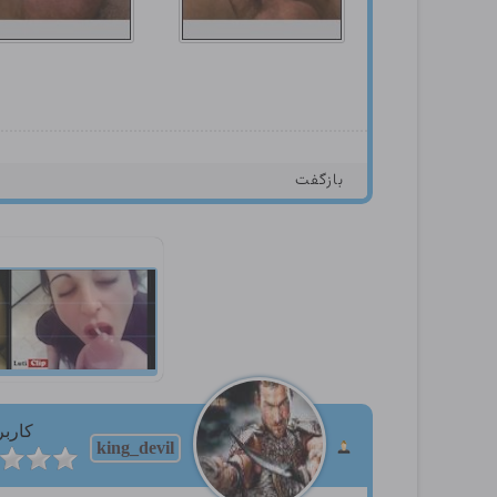
بازگفت
کاربر
king_devil