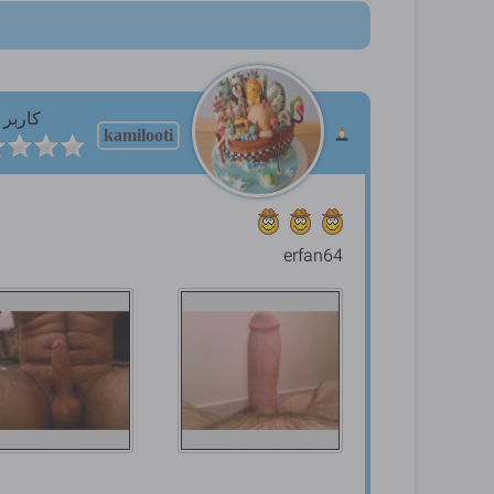
کاربر
kamilooti
erfan64