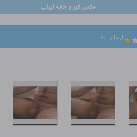
عکس کیر و خایه ایرانی
ارسالها: 510