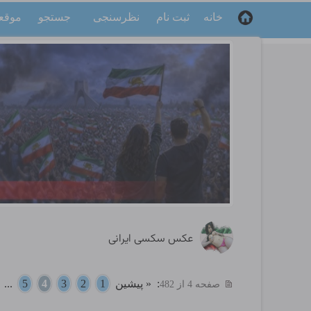
خانه
ثبت نام
نظرسنجی
جستجو
موقع
عکس سکسی ایرانی
:
« پیشین
1
2
3
4
5
...
صفحه 4 از 482