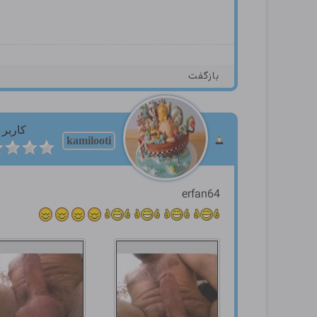
بازگفت
کاربر
kamilooti
erfan64