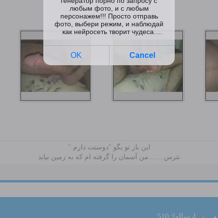
این بار تو بگو "دوستت دارم "
نترس........من آسمان را گرفته ام که به زمین نیاید
ارسالها: 510