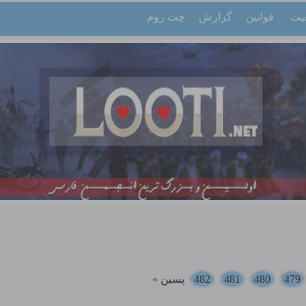
یت
قوانین
گزارش
چت روم
479
480
481
482
پسین »