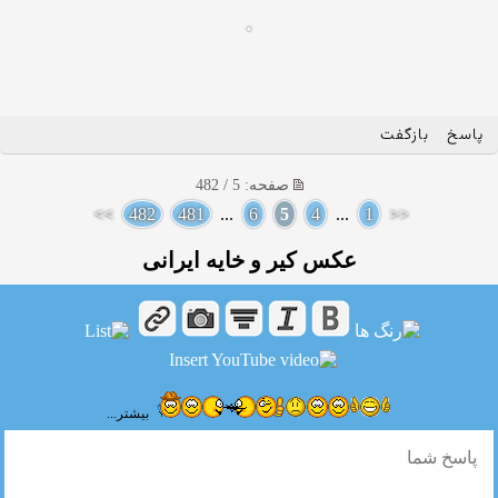
پاسخ
بازگفت
صفحه: 5 / 482
>>
482
481
...
6
5
4
...
1
<<
عکس کیر و خایه ایرانی
بیشتر...