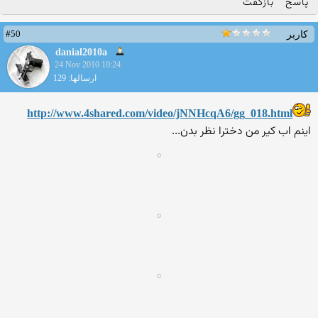
پاسخ
بازگفت
#50
کاربر
danial2010a
24 Nov 2010 10:24
ارسالها: 129
http://www.4shared.com/video/jNNHcqA6/gg_018.html
اینم اب كیر من دخترا نظر بدن...