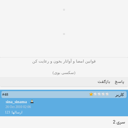
قوانین امضا و آواتار بخون و رعایت کن
(سکسی بوی)
پاسخ
بازگفت
#48
کاربر
sina_sinama
26 Oct 2010 02:06
ارسالها: 123
سری 2