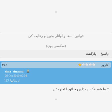
قوانین امضا و آواتار بخون و رعایت کن
(سکسی بوی)
پاسخ
بازگفت
#47
کاربر
sina_sinama
26 Oct 2010 02:04
ارسالها: 123
شما هم عكس بزارین خانوما نظر بدن