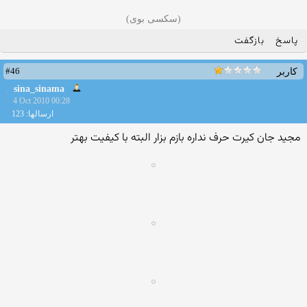
(سکسی بوی)
پاسخ
بازگفت
#46
کاربر
sina_sinama
4 Oct 2010 00:28
ارسالها: 123
مجید جان كیرت حرف نداره بازم بزار البته با كیفیت بهتر