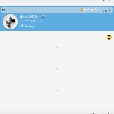
#49
کاربر
danial2010a
23 Nov 2010 13:36
ارسالها: 129