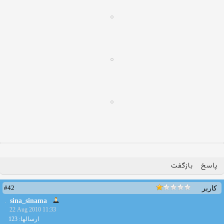
پاسخ
بازگفت
#42
کاربر
sina_sinama
22 Aug 2010 11:33
ارسالها: 123