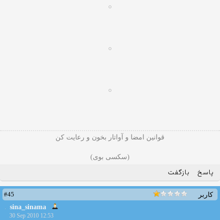
قوانین امضا و آواتار بخون و رعایت کن
(سکسی بوی)
پاسخ
بازگفت
#45
کاربر
sina_sinama
30 Sep 2010 12:53