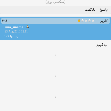
(سکسی بوی)
پاسخ
بازگفت
#43
کاربر
sina_sinama
23 Aug 2010 12:11
ارسالها: 123
اب كیرم