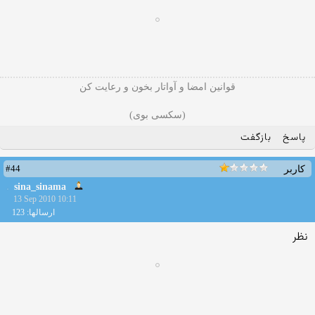
قوانین امضا و آواتار بخون و رعایت کن
(سکسی بوی)
پاسخ
بازگفت
#44
کاربر
sina_sinama
13 Sep 2010 10:11
ارسالها: 123
نظر