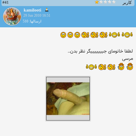
#41
کاربر
kamilooti
29 Jun 2010 16:51
ارسالها: 510
لطفا خانومای جیییییییگر نظر بدن..
مرسی