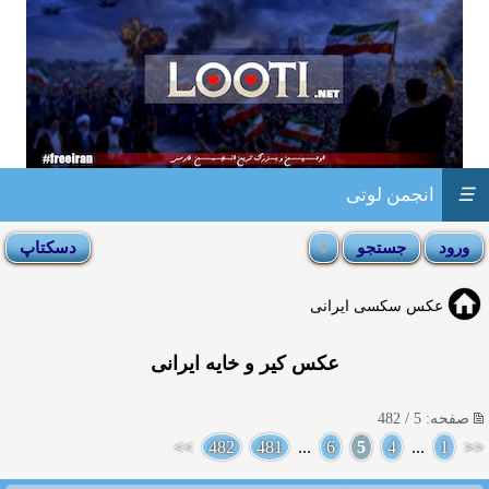
☰
انجمن لوتی
عکس سکسی ایرانی
عکس کیر و خایه ایرانی
صفحه: 5 / 482
>>
482
481
...
6
5
4
...
1
<<