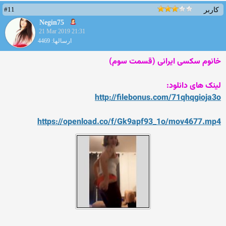
#11
کاربر
Negin75
21 Mar 2019 21:31
ارسالها: 4469
خانوم سکسی ایرانی (قسمت سوم)
لینک های دانلود:
http://filebonus.com
/71qhqgioja3o
https://openload.co/f/Gk9ap
f93_1o/mov4677.mp4