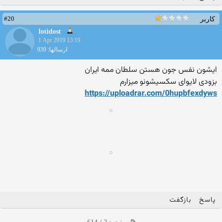
#20
کاربر
lotidost
1 Apr 2019 13:19
ارسالها: 939
ایشون نفس جون هستن سلطان ممه ایران
بزودی لایوای سکسیشونو میزارم
https://uploadrar.com/0hupbfexdyws
پاسخ
بازگفت