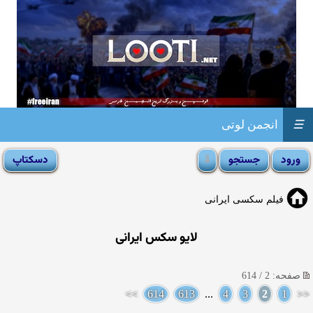
☰
انجمن لوتی
فیلم سکسی ایرانی
لایو سکس ایرانی
صفحه: 2 / 614
>>
614
613
...
4
3
2
1
<<