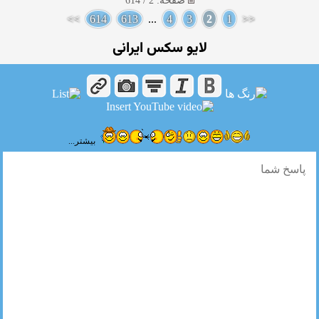
صفحه: 2 / 614
>>
614
613
...
4
3
2
1
<<
لایو سکس ایرانی
بیشتر...