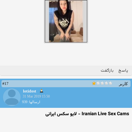
پاسخ
بازگفت
#17
کاربر
lotidost
31 Mar 2019 15:50
ارسالها: 939
Iranian Live Sex Cams - لایو سکس ایرانی