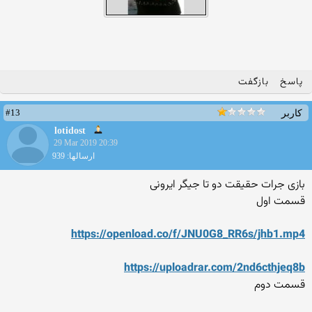
پاسخ
بازگفت
#13
کاربر
lotidost
29 Mar 2019 20:39
ارسالها: 939
بازی جرات حقیقت دو تا جیگر ایرونی
قسمت اول
https://openload.co/f/JNU0G8_RR6s/jhb1.mp4
https://uploadrar.com/2nd6cthjeq8b
قسمت دوم