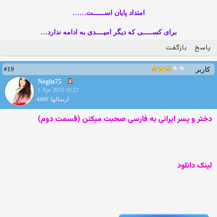
امتداد پایان اســــــت……
برای کســـــی که دیگر امیــــدی به ادامه ندارد…
پاسخ
بازگفت
#19
کاربر
Negin75
1 Apr 2019 10:23
ارسالها: 4469
دختر و پسر ایرانی به فارسی صحبت میکنن (قسمت دوم)
لینک دانلود