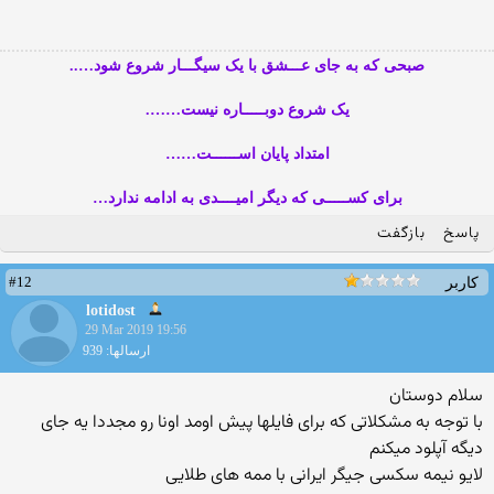
صبحی که به جای عـــشق با یک سیگـــار شروع شود…..
یک شروع دوبـــــاره نیست…….
امتداد پایان اســــــت……
برای کســـــی که دیگر امیــــدی به ادامه ندارد…
پاسخ
بازگفت
#12
کاربر
lotidost
29 Mar 2019 19:56
ارسالها: 939
سلام دوستان
با توجه به مشکلاتی که برای فایلها پیش اومد اونا رو مجددا یه جای
دیگه آپلود میکنم
لایو نیمه سکسی جیگر ایرانی با ممه های طلایی