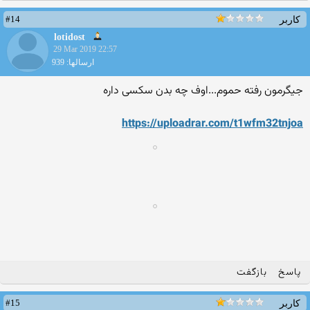
#14
کاربر
lotidost
29 Mar 2019 22:57
ارسالها: 939
جیگرمون رفته حموم...اوف چه بدن سکسی داره
https://uploadrar.com/t1wfm32tnjoa
پاسخ
بازگفت
#15
کاربر