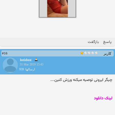
پاسخ
بازگفت
#16
کاربر
lotidost
31 Mar 2019 15:43
ارسالها: 939
چیگر ایرونی توصیه میکنه ورزش کنین....
لینک دانلود