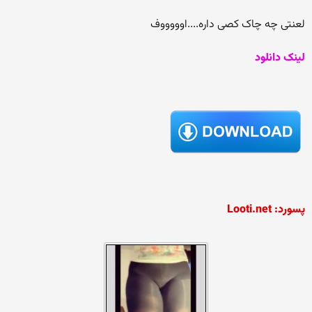
لعنتی چه چاک کصی داره....اوووووف
لینک دانلود
پسورد: Looti.net