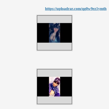
https://uploadrar.com/qg0w9ez1ymth