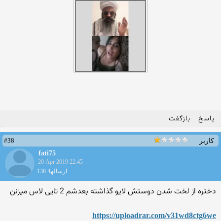
پاسخ
بازگفت
#38
کاربر
fati75
20 Apr 2019 22:45
ارسالها: 138
دختره از لخت شدن دوستش لایو گذاشته بعدشم 2 تایی لاس میزنن
https://uploadrar.com/v31wd8ctg6we