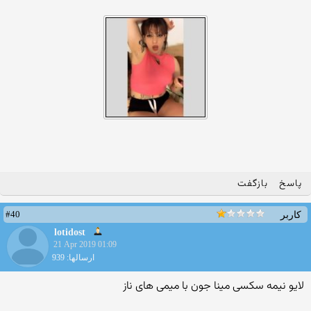
پاسخ
بازگفت
#40
کاربر
lotidost
21 Apr 2019 01:09
ارسالها: 939
لایو نیمه سکسی مینا جون با میمی های ناز