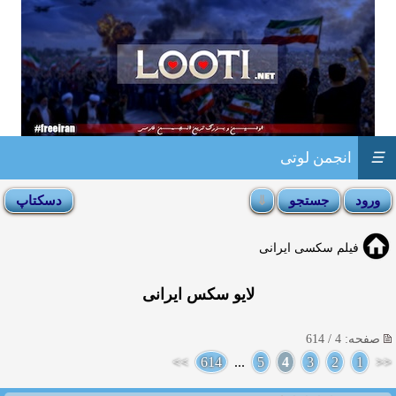
☰
انجمن لوتی
فیلم سکسی ایرانی
لایو سکس ایرانی
صفحه: 4 / 614
>>
614
...
5
4
3
2
1
<<