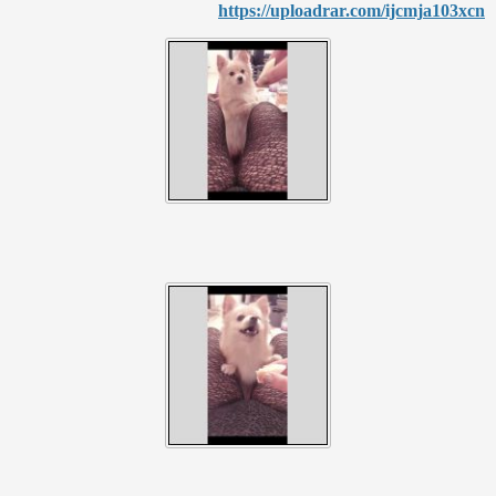
https://uploadrar.com/ijcmj
a103xcn