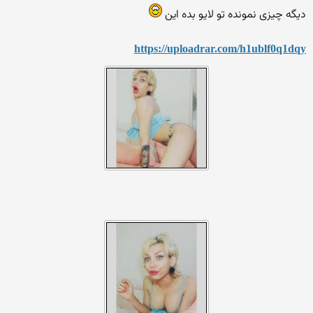
دیگه چیزی نمونده تو لایو بده این
https://uploadrar.com/h1ublf0q1dqy