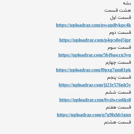
بشه
هشت قسمت
قسمت اول
https://uploadrar.com/pwagd
lykpc4k
قسمت دوم
https://uploadrar.com/p4qcs
0oj5jpr
قسمت سوم
https://uploadrar.com/5bj9a
sccu3yu
قسمت چهارم
https://uploadrar.com/l9pxg
7gm81pk
قسمت پنجم
https://uploadrar.com/jj23r
576nh5v
قسمت ششم
https://uploadrar.com/6vziw
css6ks0
قسمت هفتم
https://uploadrar.com/q7g9l
xhb1gun
قسمت هشتم