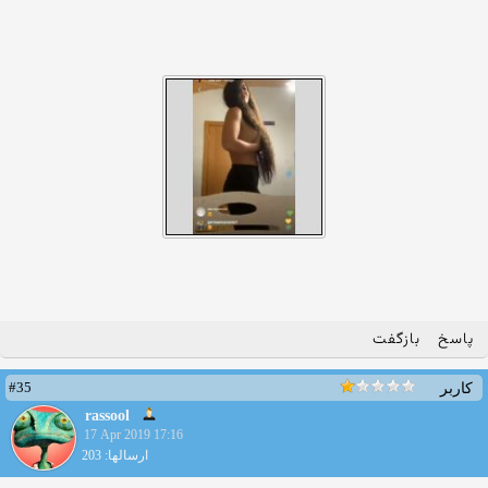
پاسخ
بازگفت
#35
کاربر
rassool
17 Apr 2019 17:16
ارسالها: 203