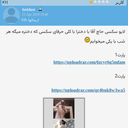
#31
کاربر
lotidost
12 Apr 2019 19:40
ارسالها: 939
لایو سکسی حاچ آقا با دخترا با کلی حرفای سکسی که دختره میگه هر
شب با یکی میخوابم
پارت1
https://uploadrar.com/6zcyr6g5mfam
پارت2
https://uploadrar.com/qr4buk8w3wa5