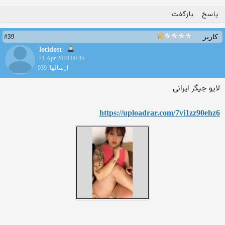
پاسخ
بازگفت
#39
کاربر
lotidost
21 Apr 2019 00:35
ارسالها: 939
لایو جیگر ایرانی
https://uploadrar.com/7vi1zz90ehz6