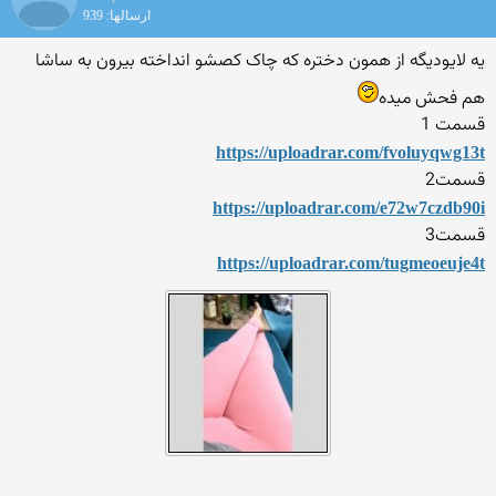
ارسالها: 939
یه لایودیگه از همون دختره که چاک کصشو انداخته بیرون به ساشا
هم فحش میده
قسمت 1
https://uploadrar.com/fvoluyqwg13t
قسمت2
https://uploadrar.com/e72w7czdb90i
قسمت3
https://uploadrar.com/tugmeoeuje4t