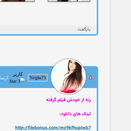
بازگفت
کاربر
Negin75
ارسالها
زنه از خودش فیلم گرفته
لینک های دانلود:
http://filebonus.com/mz9kfhupiwb7