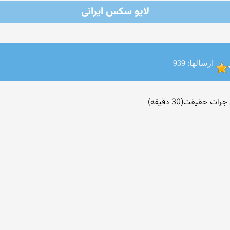
لایو سکس ایرانی
ارسالها: 939
 حقیقت(30 دقیقه)