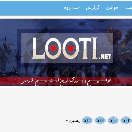
یت
قوانین
گزارش
چت روم
611
612
613
614
پسین »