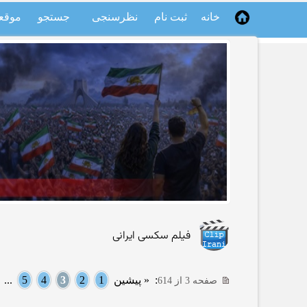
خانه
ثبت نام
نظرسنجی
جستجو
موقع
فیلم سکسی ایرانی
:
« پیشین
1
2
3
4
5
...
صفحه 3 از 614