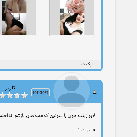
بازگفت
کاربر
lotidost
لایو زینب جون با سوتین که ممه های نازشو انداخته بیرون(0
قسمت 1