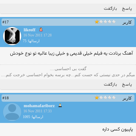
پاسخ
بازگفت
#17
کاربر
likeoff
16 Nov 2011 17:28
ارسالها: 75
آهنگ برنادت یه فیلم خیلی قدیمی و خیلی زیبا عالیه تو نوع خودش
گفت بی احساسی....
میگم در حدی نیستی که حست کنم...چه برسه بخوام احساسی خرجت کنم....
پاسخ
بازگفت
#18
کاربر
mohamafariborz
16 Nov 2011 17:33
ارسالها: 1095
پاپیون كسی داره