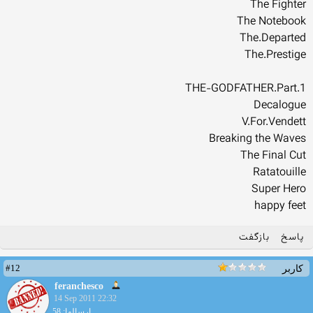
The Fighter
The Notebook
The.Departed
The.Prestige
THE-GODFATHER.Part.1
Decalogue
V.For.Vendett
Breaking the Waves
The Final Cut
Ratatouille
Super Hero
happy feet
پاسخ
بازگفت
#12
کاربر
feranchesco
14 Sep 2011 22:32
ارسالها: 58