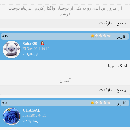
از امروز این آیدی رو به بکی از دوستان واگذار کردم ...درپناه دوست
فرشاد
پاسخ
بازگفت
#19
کاربر
Sahar20
25 Nov 2011 10:16
ارسالها: 60
اشک سرما
آسمان
پاسخ
بازگفت
#20
کاربر
CHAGAL
5 Jan 2012 04:03
ارسالها: 322