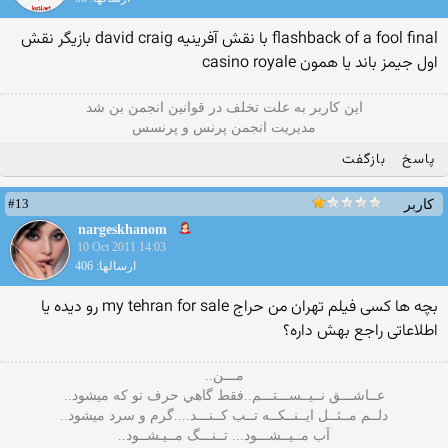
flashback of a fool final با نقش آفرینیه david craig بازیگر نقش
اول جیمز باند یا همون casino royale
این كاربر به علت تخلف در قوانین انجمن بن شد
مدیریت انجمن پرنس و پرنسس
پاسخ
بازگفت
#13
کاربر
nargeskhanom
10 Oct 2011 14:03
ارسالها: 406
بچه ها کسی فیلم تهران من حراج ‏my tehran for sale‏ رو دیده یا
اطلاعاتی راجع بهش داره؟
مـــن..
عــاشـــق نــيــســـتـــم..فقط گاهي حرف تو كه ميشود..
دلــم مــثــل ايــنــكــه تــب كــنـــد....گرم و سرد ميشود..
آب مــيــشـــود... تــنـــگ مــيـشــود..