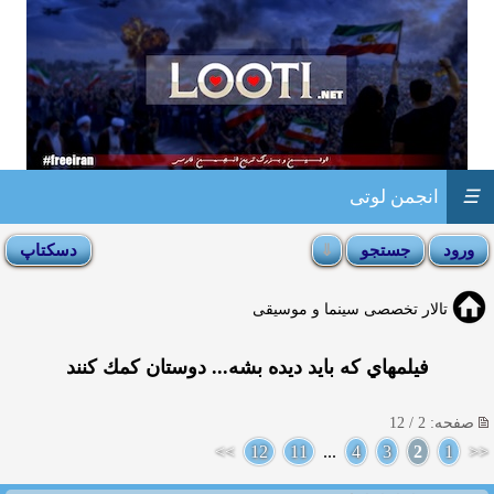
☰
انجمن لوتی
تالار تخصصی سینما و موسیقی
فيلمهاي كه بايد ديده بشه... دوستان كمك كنند
صفحه: 2 / 12
>>
12
11
...
4
3
2
1
<<