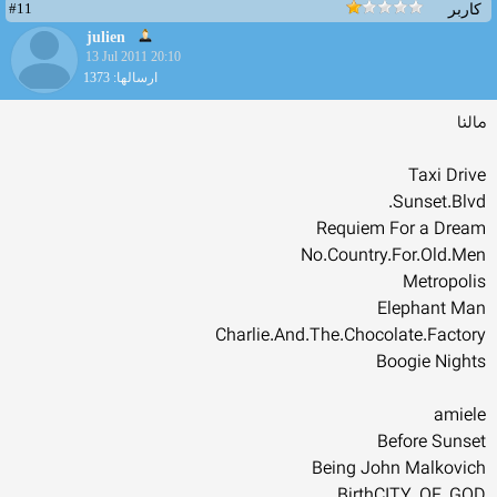
#11
کاربر
julien
13 Jul 2011 20:10
ارسالها: 1373
مالنا
Taxi Drive
Sunset.Blvd.
Requiem For a Dream
No.Country.For.Old.Men
Metropolis
Elephant Man
Charlie.And.The.Chocolate.Factory
Boogie Nights
amiele
Before Sunset
Being John Malkovich
BirthCITY_OF_GOD