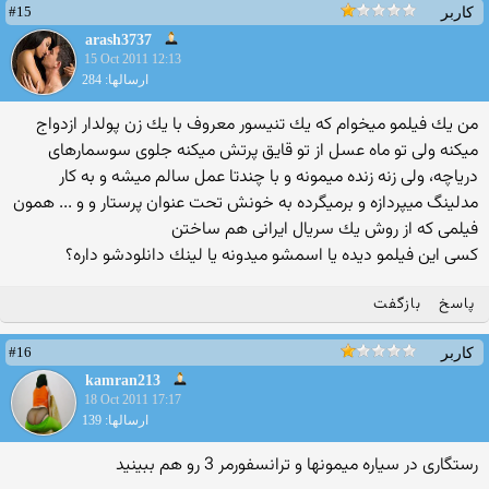
#15
کاربر
arash3737
15 Oct 2011 12:13
ارسالها: 284
من یك فیلمو میخوام كه یك تنیسور معروف با یك زن پولدار ازدواج
میكنه ولی تو ماه عسل از تو قایق پرتش میكنه جلوی سوسمارهای
دریاچه، ولی زنه زنده میمونه و با چندتا عمل سالم میشه و به كار
مدلینگ میپردازه و برمیگرده به خونش تحت عنوان پرستار و و ... همون
فیلمی كه از روش یك سریال ایرانی هم ساختن
كسی این فیلمو دیده یا اسمشو میدونه یا لینك دانلودشو داره؟
پاسخ
بازگفت
#16
کاربر
kamran213
18 Oct 2011 17:17
ارسالها: 139
رستگاری در سیاره میمونها و ترانسفورمر 3 رو هم ببینید