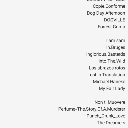
Copie.Conforme
Dog Day Afternoon
DOGVILLE
Forrest Gump
I am sam
In.Bruges
Inglorious.Basterds
Into.The.Wild
Los abrazos rotos
Lost.In.Translation
Michael Haneke
My Fair Lady
Non ti Muovere
Perfume-The.Story.Of.A.Murderer
Punch_Drunk_Love
The Dreamers