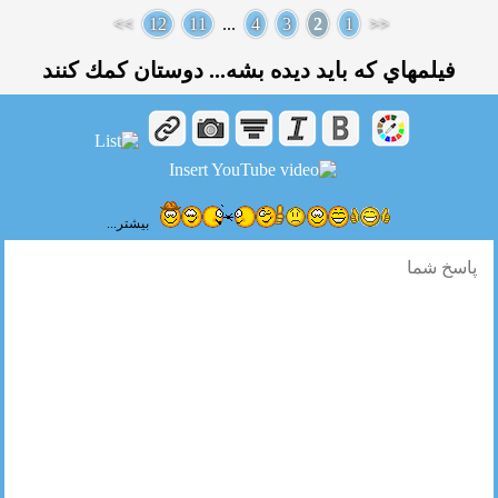
>>
12
11
...
4
3
2
1
<<
فيلمهاي كه بايد ديده بشه... دوستان كمك كنند
بیشتر...