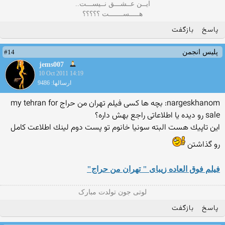
ايــن عــشـــق نــيســـت..
هـــــســـــــت ؟؟؟؟؟
پاسخ
بازگفت
#14
پلیس انجمن
jems007
10 Oct 2011 14:19
ارسالها: 9486
nargeskhanom: بچه ها کسی فیلم تهران من حراج ‏my tehran for
sale‏ رو دیده یا اطلاعاتی راجع بهش داره؟
این تاپیك هست البته سونیا خانوم تو پست دوم لینك اطلاعت كامل
رو گذاشتن
فیلم فوق العاده زیبای " تهران من حراج"
لوتی جون تولدت مبارک
پاسخ
بازگفت