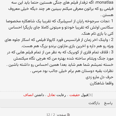
monatlaa: اگه ترفدار فیلم های جنگی هستین حتما باید این سه
فیلمی رو که براتون معرفی میکنم ببینین هر چند دیگه خیلی معروف
هستن .
1 :نجات سرجوخه رایان از اسپیلبرگ که تقریبا یک شاهکاره مخصوصا
سکانس اولش که تقریبا خودتو و میتونی کاملا جای بازیگرا احساس
کنی با بازی تام هنک.
2 : واینک اخر زمان از فرانسیس فورد کاپولا فیلمی که اسکار جلوه های
ویژه رو هم داره و اخرین بازی مارلون برندو بزرگ هم هست.
3 : قلاف تمام فلزی از کوبریک که به نظر من از تمام فیلم هایی که در
مورد جنگ ویتنام ساخته شده بهتره من که هرچی نگاه میکنمش
خسته نمیشم شما هم شاید بعدا همین احساس رو داشته باشین .
نظرات بقیه دوستان هم برام خیلی جالب بود مرسی .
حرف دل مارو زدی
واقعا شاهکارن
[b]
قبول
حقیقت
،
رعایت
تعادل
،
داشتن
انصاف
پاسخ
بازگفت
صفحه: 2 / 12