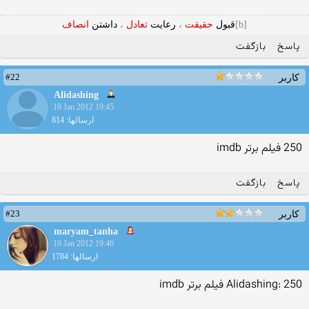
[b]
قبول
حقیقت
،
رعایت
تعادل
،
داشتن
انصاف
پاسخ
بازگفت
#22
کاربر
Alidashing
19 Jan 2012 19:45
ارسالها: 814
250‏ فیلم برتر imdb
پاسخ
بازگفت
#23
کاربر
maryam_tanha
19 Jan 2012 19:46
ارسالها: 1784
Alidashing: 250‏ فیلم برتر imdb