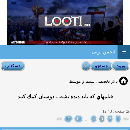
☰
انجمن لوتی
تالار تخصصی سینما و موسیقی
فيلمهاي كه بايد ديده بشه... دوستان كمك كنند
صفحه: 3 / 12
>>
12
11
...
4
3
2
1
<<