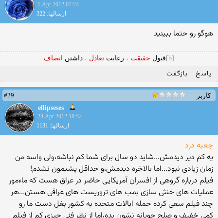
1 Apr 2012 07:24
ارسالها: 322
هوگو رو حتما ببینید
[b]
قبول
حقیقت
،
رعایت
تعادل
،
داشتن
انصاف
پاسخ
بازگفت
#29
کاربر
ellipseses
24 Apr 2012 18:52
ارسالها: 1131
جعبه درد
یه کم دیر دیدمش...شاید دو سال برای شما کم نباشه،ولی واسه من
زمان زیادی نبود...اما بالاخره دیدمش،و حداقل پشیمون نشدم!
فیلم درباره گروهی از افسران آمریکایی حاضر در عراق هست که ماءمور
عملیات های خنثی سازی بمب های تروریست های عراقی هستن...هر
چند فیلم سعی کرده حمله ایالات متحده به کشور بغل دست ما رو
کمی خفیف و صلح جویانه نشون بده،اما از نظر فنی چیزی کم از فیلم