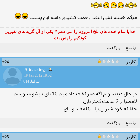
میگم خسته نشی اینقدر زحمت کشیدی واسه این پستت
خدایا تمام خنده های تلخ امروزم را می دهم * یکی از آن گریه های شیرین
کودکیم را پس بده
پاسخ
بازگفت
#24
کاربر
Alidashing
19 Jan 2012 19:52
ارسالها: 814
در حال دیدنشونم اگه عمر کفاف داد میام 10 تای تاپشو مینویسم
لامصبا از 2 ساعت کمتر نارن
حقا که خود شیرین,نبات,کله قند و...ای
پاسخ
بازگفت
#25
کاربر