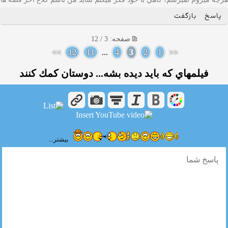
پاسخ
بازگفت
صفحه: 3 / 12
>>
12
11
...
4
3
2
1
<<
فيلمهاي كه بايد ديده بشه... دوستان كمك كنند
بیشتر...