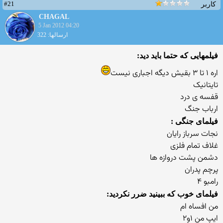
#21
کاربر
CHAGAL
5 Jan 2012 04:20
ارسالها: 322
فیلمهایی که حتما باید دید:
اره ۱ تا ۳ بقیش دیگه اجباری نیست
تایتانیک
قفسه ی درد
ارباب جنگ
فیلمای جنگی :
نجات سرباز رایان
غلاف تمام فلزی
دشمن پشت دروازه ها
پرچم پدران
رامبو ۴
فیلمای خوب که ببینید ضرر نکردید:
من افساه ام
ایپ من ۱و۲