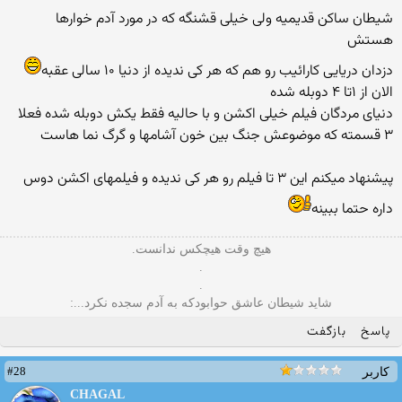
شیطان ساکن قدیمیه ولی خیلی قشنگه که در مورد آدم خوارها
هستش
دزدان دریایی کارائیب رو هم که هر کی ندیده از دنیا ۱۰ سالی عقبه
الان از ۱تا ۴ دوبله شده
دنیای مردگان فیلم خیلی اکشن و با حالیه فقط یکش دوبله شده فعلا
۳ قسمته که موضوعش جنگ بین خون آشامها و گرگ نما هاست
پیشنهاد میکنم این ۳ تا فیلم رو هر کی ندیده و فیلمهای اکشن دوس
داره حتما ببینه
هیچ وقت هیچکس ندانست.
.
.
شاید شیطان عاشق حوابودکه به آدم سجده نکرد...:
پاسخ
بازگفت
#28
کاربر
CHAGAL