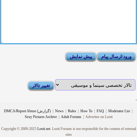
|
Moderator List
|
FAQ
|
How To
|
Rules
|
News
|
DMCA/Report Abuse (گزارش)
Sexy Pictures Archive
|
Adult Forums
|
Advertise on Looti
Copyright © 2009-2025
Looti.net
. Looti Forums is not responsible for the content of external
sites