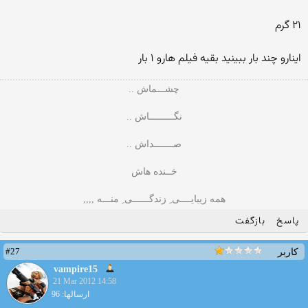
۲۱ گرم
اینارو چند بار ببینید بقیه فیلم هارو ۱ بار
چشـــماش ..
نگـــــــــاش ..
صـــــــداش ..
خــنده هاش
همه زیبایــــی ِ زندگــــــی ِ منـــه ,,,,
پاسخ
بازگفت
#27
کاربر
vampire15
21 Mar 2012 14:58
ارسالها: 96