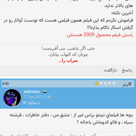
های بالاتر نداره.
آخرین نکته:
فراموش نکردم که این فیلم همون فیلمی هست که تونست آواتار رو در
گرفتن اسکار ناکام بذاره!!!
راستی فیلم محصول 2009 هستش
حتی اگر نباشی، می آفرینمت!
چونان که التهاب بیابان،
سراب را...
پاسخ
بازگفت
#30
کاربر
nokoona
27 Apr 2012 12:46
ارسالها: 80
بچه ها فيلماي تينتو براس غير از : عشق من ، دفتر خاطرات ، فرشته
سياه ، و فالو كدوماش باحاله ؟
هرچه ميروم نميرسم، گاهي با خود فكر ميكنم شايد من باشم كلاغ اخر قصه ها