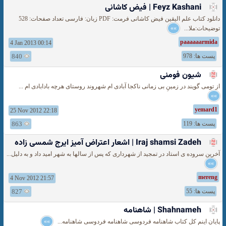
Feyz Kashani | فیض کاشانی
دانلود کتاب علم الیقین فیض کاشانی فرمت: PDF زبان: فارسی تعداد صفحات: 528
توضیحات:ملا...
»»
paaaaaarmida
4 Jan 2013 00:14
پست ها: 978
840
شیون فومنی
از تومی گویند در زمینِ بی زمانی ناکجا آبادی ام شهروند روستای هرچه بادابادی ام ...
»»
yemard1
25 Nov 2012 22:18
پست ها: 119
863
Iraj shamsi Zadeh | اشعار اعتراض آمیز ایرج شمسی زاده
‎آخرین سروده ی استاد در تمجید از شهرداری که پس از سالها به شهر امید داد و به دلیل...
»»
mereng
4 Nov 2012 21:57
پست ها: 55
827
Shahnameh | شاهنامه
پایان اینم کل کتاب شاهنامه فردوسی شاهنامه فردوسی شاهنامه...
»»