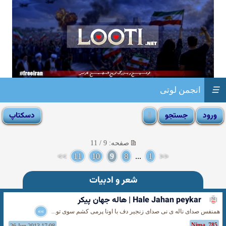
☰
انجمن لوتی
صفحه: 9 / 11
>>
11
10
9
8
...
1
<<
شعر و ادبیات
Hale Jahan peykar | هاله جهان پیکر
همنفس صدای ناله ی نی صدای زنجیر دف با اونا پرمی کشم سوی تو...
»»
Nima_785