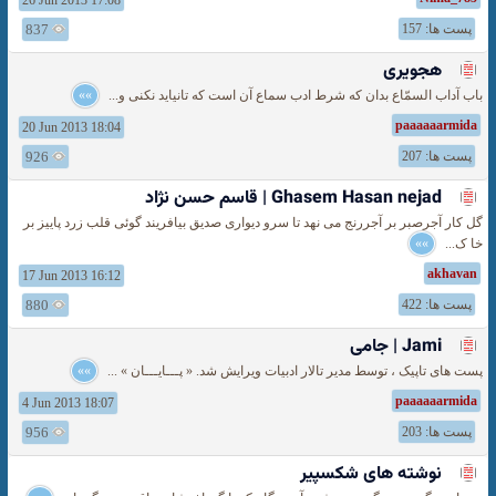
26 Jun 2013 17:08
پست ها: 157
837
هجویری
باب آداب السمّاع بدان که شرط ادب سماع آن است که تانیاید نکنی و...
»»
paaaaaarmida
20 Jun 2013 18:04
پست ها: 207
926
Ghasem Hasan nejad | قاسم حسن نژاد
گل کار آجرصبر بر آجررنج می نهد تا سرو دیواری صدیق بیافریند گوئی قلب زرد پاییز بر
خا ک...
»»
akhavan
17 Jun 2013 16:12
پست ها: 422
880
Jami | جامی
پست های تاپیک ، توسط مدیر تالار ادبیات ویرایش شد. « پـــایـــان » ...
»»
paaaaaarmida
4 Jun 2013 18:07
پست ها: 203
956
نوشته های شكسپير