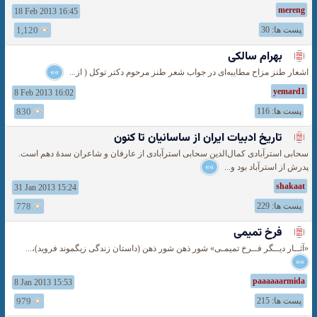
mereng
18 Feb 2013 16:45
پست ها: 30
1,120
بهرام سالکی
اشعار طنز مزاح مطایبه‌ای در جواب شعر طنز مرحوم دکتر توکل ( از...
»»
yemard1
8 Feb 2013 16:02
پست ها: 116
830
تاریخ ادبیات ایران از ساسانیان تا کنون
سحابى استرآبادى کمال‌الدين سحابى استرآبادى از عارفان و شاعران سدهٔ دهم است.
پدرش از استرآباد بود و...
»»
shakaat
31 Jan 2013 15:24
پست ها: 229
778
فرخ تمیمی
«آثــار دیــگر فــرخ تمیمـی» شور ذهن شور ذهن (داستان زندگی زیگموند فروید)،...
»»
paaaaaarmida
8 Jan 2013 15:53
پست ها: 215
979