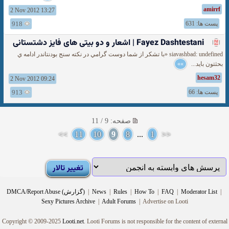
amirrf
2 Nov 2012 13:27
پست ها: 631
918
Fayez Dashtestani | اشعار و دو بیتی های فايز دشتستانی
siavashbad: undefined «با تشكر از شما دوست گرامي در نكته سنج بودنتاندر ادامه ي
بحثتون بايد...
»»
hesam32
2 Nov 2012 09:24
پست ها: 66
913
صفحه: 9 / 11
>>
11
10
9
8
...
1
<<
|
Moderator List
|
FAQ
|
How To
|
Rules
|
News
|
DMCA/Report Abuse (گزارش)
Sexy Pictures Archive
|
Adult Forums
|
Advertise on Looti
Copyright © 2009-2025
Looti.net
. Looti Forums is not responsible for the content of external