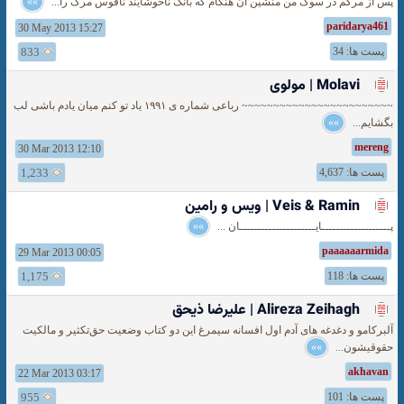
پس از مرگم در سوگ من منشین آن هنگام که بانگ ناخوشایند ناقوس مرگ را...
»»
paridarya461
30 May 2013 15:27
پست ها: 34
833
Molavi | مولوی
~~~~~~~~~~~~~~~~~~~~~~~~ ‎رباعی شماره ی ‏۱۹۹۱ یاد تو کنم میان یادم باشی لب
بگشایم...
»»
mereng
30 Mar 2013 12:10
پست ها: 4,637
1,233
Veis & Ramin | ویس و رامین
پـــــــــــــــــــایـــــــــــــــــــــان ...
»»
paaaaaarmida
29 Mar 2013 00:05
پست ها: 118
1,175
Alireza Zeihagh | علیرضا ذیحق
آلبرکامو و دغدغه های آدم اول افسانه سیمرغ این دو کتاب وضعیت حق‌تکثیر و مالکیت
حقوقیشون...
»»
akhavan
22 Mar 2013 03:17
پست ها: 101
955