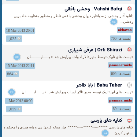
Vahshi Bafqi | وحشی بافقی
دانلود آثار وحشی از مدیافایر دیوان وحشی بافقی ناظر و منظور منظومه خلد برین
وحشی...
»»
akhavan
18 Mar 2013 20:01
پست ها: 706
1,025
Orfi Shirazi | عرفی شیرازی
« پست های تاپیک توسط مدیر تالار ادبیات ویرایش شد. » پـــــایــــــــان ...
»»
paaaaaarmida
15 Mar 2013 22:11
پست ها: 605
864
Baba Taher | بابا طاهر
« پست های این تاپیک توسط مدیر تالار ادبیات ویرایش شد . » پـــــایـــــــان ...
»»
paaaaaarmida
1 Mar 2013 00:00
پست ها: 80
1,059
کنایه های پارسی
‎کنایه های پارسی‎ *****-----*****-----***** ‎ چار میخه کردن: پی و پایه چیزی را محکم و
استوار کردن...
»»