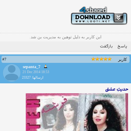
این کاربر به دلیل توهین به مدیریت بن شد.
پاسخ
بازگفت
#7
کاربر
sepanta_7
21 Dec 2014 18:53
ارسالها: 23327
حدیثِ عشق