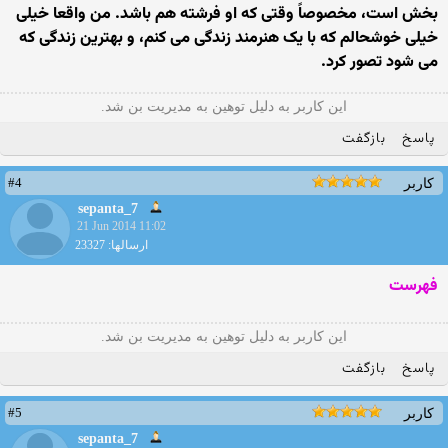
بخش است، مخصوصاً وقتی که او فرشته هم باشد. من واقعا خيلی
خيلی خوشحالم که با يک هنرمند زندگی می کنم، و بهترين زندگی که
می شود تصور کرد.
این کاربر به دلیل توهین به مدیریت بن شد.
پاسخ
بازگفت
#4
کاربر
sepanta_7
21 Jun 2014 11:02
ارسالها: 23327
فهرست
این کاربر به دلیل توهین به مدیریت بن شد.
پاسخ
بازگفت
#5
کاربر
sepanta_7