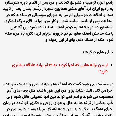
راديو ايران ترغيب و تشويق کردند. و من پس از اتمام دوره هنرستان
به راديو ايران نزد آقای مشير همايون شهردار رفتم ايشان بعد از تاييد
صدا و اطلاعات موسيقی ام مرا به شورای موسيقی فرستادند که در
آنجا هم پس از تاييد اساتيد شورا از کار من، مرا با آقای بزرگ لشگری
همانطور که در بالا اشاره کردم آشنا ساختند، که ثمره اين آشنايی
باعث ساختن آهنگ های نم نم بارون، عزيزم گريه نکن، يار من، مگه
نبود، مگه از سنگ دلم، وای از اين زمونه و
خيلی های ديگر شد.
از بين ترانه هايی که اجرا کرديد به کدام ترانه علاقه بيشتری
داريد؟
در حقيقت می شود گفت که آهنگ ها و ترانه هايی را که يک خواننده
اجرا می کند، البته شايد برای من اين طور باشد، مثل بچه های آدم
محسوب می شوند و آدم نمی تواند بين آنها تبعيض قائل شود ولی
خُب بعضی از ترانه ها به حال و هوای روحی و فکری خواننده در زمان
اجرای آهنگ بستگی دارد. من همه آهنگهايم را دوست دارم. من در
انتخاب شعر و آهنگ بسيار سختگير هستم و هميشه سعی ام بر اين