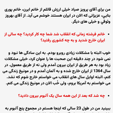
من برای آقای پرويز صياد خيلی ارزش قائلم از خانم ايرن، خانم پوری
بنايي، عزيزانی که الان در ايران هستند خوشم می آيد. از آقای بهروز
وثوقي و خيلی های ديگر.
خانم فرشته زمانی که انقلاب شد شما چه کار کرديد؟ چه سالی از
ايران خارج شديد و به چه کشوری رفتيد؟
خوب البته با مشکلات زيادی روبرو بودم. به اين سادگی ها نبود و
نمی شود در چند دقيقه اين صحبت ها را عنوان کرد، خيلی مشکلات
زياد بود به هر طريق از ايران بيرون آمدم ولی نه از طريق معمول. در
سال 1364 از ايران خارج شده و به آلمان آمدم و در مونيخ زندگی می
کنم، البته اوايل سال های انقلاب می خواستم خارج شوم که نشد.
می خواستم به آمريکا بروم، ولی خُب الان در مونيخ زندگی می کنم.
چه شد که بعد از اين همه سال يک آلبوم بيرون داديد؟
ببينيد من در طول 23 سالی که اينجا هستم در مجموع پنج آلبوم به