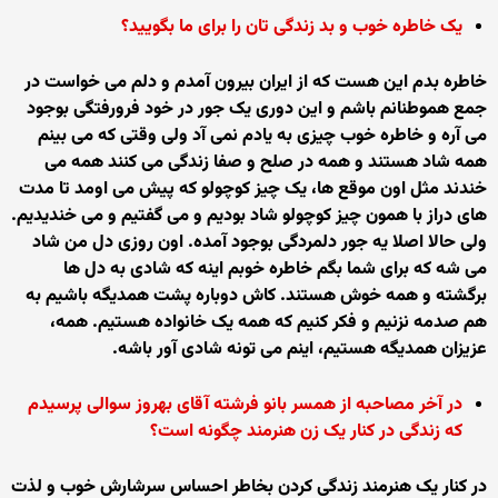
يک خاطره خوب و بد زندگی تان را برای ما بگوييد؟
خاطره بدم اين هست که از ايران بيرون آمدم و دلم می خواست در
جمع هموطنانم باشم و اين دوری يک جور در خود فرورفتگی بوجود
می آره و خاطره خوب چيزی به يادم نمی آد ولی وقتی که می بينم
همه شاد هستند و همه در صلح و صفا زندگی می کنند همه می
خندند مثل اون موقع ها، يک چيز کوچولو که پيش می اومد تا مدت
های دراز با همون چيز کوچولو شاد بوديم و می گفتيم و می خنديديم.
ولی حالا اصلا يه جور دلمردگی بوجود آمده. اون روزی دل من شاد
می شه که برای شما بگم خاطره خوبم اينه که شادی به دل ها
برگشته و همه خوش هستند. کاش دوباره پشت همديگه باشيم به
هم صدمه نزنيم و فکر کنيم که همه يک خانواده هستيم. همه،
عزيزان همديگه هستيم، اينم می تونه شادی آور باشه.
در آخر مصاحبه از همسر بانو فرشته آقای بهروز سوالی پرسيدم
که زندگی در کنار يک زن هنرمند چگونه است؟
در کنار يک هنرمند زندگی کردن بخاطر احساس سرشارش خوب و لذت