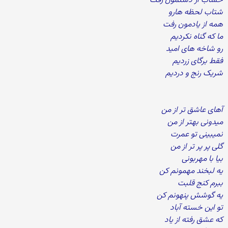
حساب از دستمون رفت
شتاب لحظه هارو
همه از یادمون رفت
ما که گناه نکردیم
رو شاخه های امید
فقط برگای زردیم
شریک رنج و دردیم
آهای عاشق تر از من
میدونی بهتر از من
نمیبینی تو عمرت
گلی پر پر تر از من
بیا با مهربونی
یه لبخند مهمونم کن
ببرم کنج قلبت
یه گوشش پنهونم کن
تو این خسته آباد
که عشق رفته از یاد