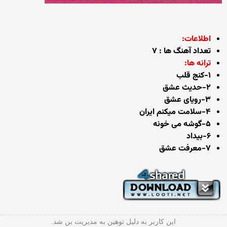
اطلاعات:
تعداد آهنگ ها : ۷
ترانه ها:
۱-کنج قلب
۲-حدیث عشق
۳-رویای عشق
۴-سلامت میکنم ایران
۵-گوشه می خونه
۶-بیداد
۷-معرفت عشق
این کاربر به دلیل توهین به مدیریت بن شد.