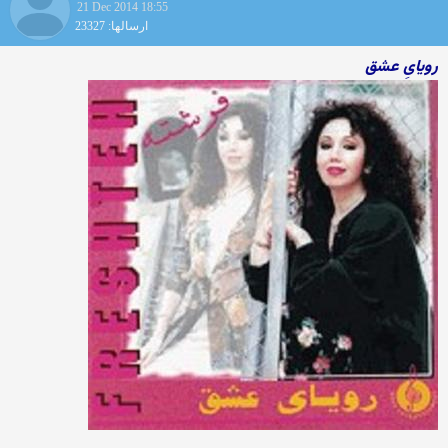
21 Dec 2014 18:55
ارسالها: 23327
رویایِ عشق