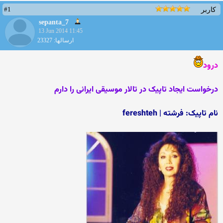
#1
کاربر
sepanta_7
13 Jun 2014 11:45
ارسالها: 23327
درود
درخواست ایجاد تاپیک در تالار موسیقی ایرانی را دارم
نام تاپیک: فرشته | fereshteh