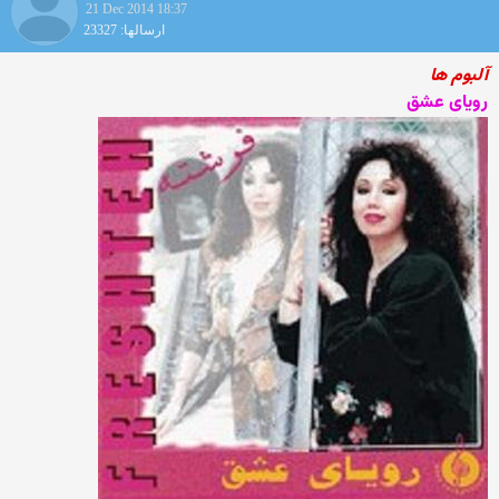
21 Dec 2014 18:37
ارسالها: 23327
آلبوم ها
رویای عشق