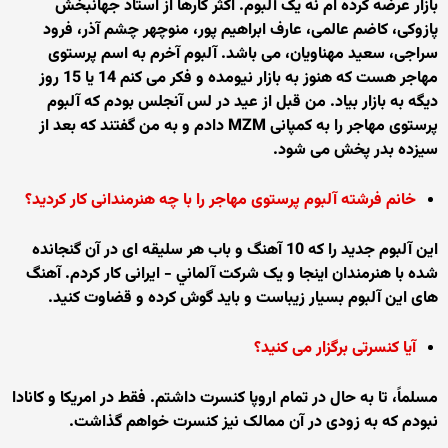
بازار عرضه کرده ام نه يک آلبوم. اکثر کارها از استاد جهانبخش
پازوکی، کاضم عالمی، عارف ابراهيم پور، منوچهر چشم آذر، فرود
سراجی، سعيد مهناويان، می باشد. آلبوم آخرم به اسم پرستوی
مهاجر هست که هنوز به بازار نيومده و فکر می کنم 14 يا 15 روز
ديگه به بازار بياد. من قبل از عيد در لس آنجلس بودم که آلبوم
پرستوی مهاجر را به کمپانی MZM دادم و به من گفتند که بعد از
سيزده بدر پخش می شود.
خانم فرشته آلبوم پرستوی مهاجر را با چه هنرمندانی کار کرديد؟
اين آلبوم جديد را که 10 آهنگ و باب هر سليقه ای در آن گنجانده
شده با هنرمندان اينجا و يک شرکت آلماني - ايرانی کار کردم. آهنگ
های اين آلبوم بسيار زيباست و بايد گوش کرده و قضاوت کنيد.
آيا کنسرتی برگزار می کنيد؟
مسلماً، تا به حال در تمام اروپا کنسرت داشتم. فقط در امريکا و کانادا
نبودم که به زودی در آن ممالک نيز کنسرت خواهم گذاشت.