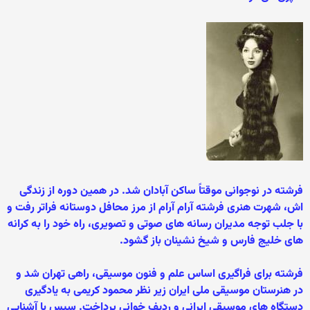
فرشته در نوجوانی موقتاً ساکن آبادان شد. در همين دوره از زندگی
اش، شهرت هنری فرشته آرام آرام از مرز محافل دوستانه فراتر رفت و
با جلب توجه مديران رسانه های صوتی و تصويری، راه خود را به کرانه
های خليج فارس و شيخ نشينان باز گشود.
فرشته برای فراگيری اساس علم و فنون موسيقی، راهی تهران شد و
در هنرستان موسيقی ملی ايران زير نظر محمود کريمی به یادگیری
دستگاه های موسيقی ايرانی و ردیف خوانی پرداخت. سپس با آشنایی