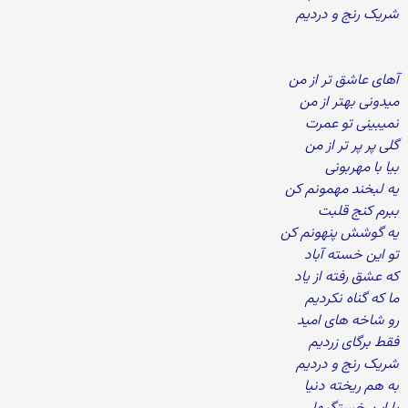
شریک رنج و دردیم
آهای عاشق تر از من
میدونی بهتر از من
نمیبینی تو عمرت
گلی پر پر تر از من
بیا با مهربونی
یه لبخند مهمونم کن
ببرم کنج قلبت
یه گوشش پنهونم کن
تو این خسته آباد
که عشق رفته از یاد
ما که گناه نکردیم
رو شاخه های امید
فقط برگای زردیم
شریک رنج و دردیم
به هم ریخته دنیا