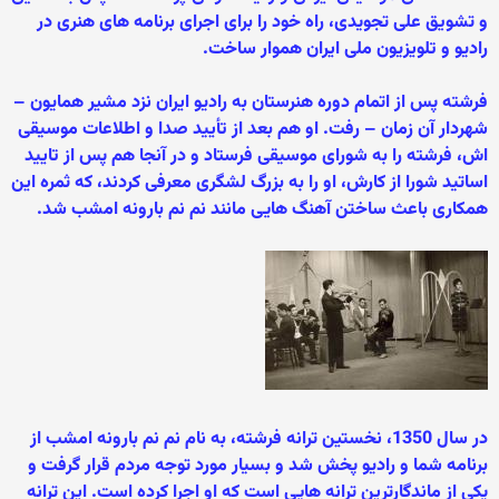
و تشویق علی تجویدی، راه خود را برای اجرای برنامه های هنری در
راديو و تلويزيون ملی ايران هموار ساخت.
فرشته پس از اتمام دوره هنرستان به راديو ايران نزد مشير همايون –
شهردار آن زمان – رفت. او هم بعد از تأييد صدا و اطلاعات موسيقی
اش، فرشته را به شورای موسيقی فرستاد و در آنجا هم پس از تاييد
اساتيد شورا از کارش، او را به بزرگ لشگری معرفی کردند، که ثمره اين
همکاری باعث ساختن آهنگ هايی مانند نم نم بارونه امشب شد.
در سال 1350، نخستین ترانه فرشته، به نام نم نم بارونه امشب از
برنامه شما و رادیو پخش شد و بسیار مورد توجه مردم قرار گرفت و
يکی از ماندگارترين ترانه هايی است که او اجرا کرده است. این ترانه