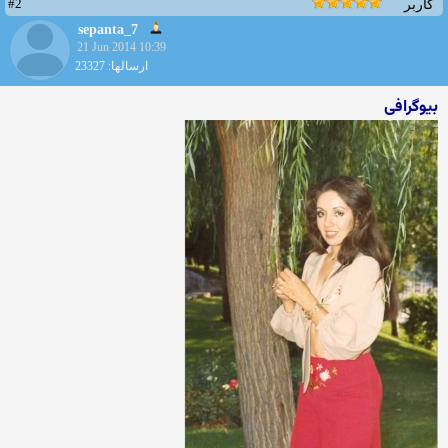
#2
کاربر
sepanta_7
21 Jun 2014 10:39
ارسالها: 23327
بیوگرافی