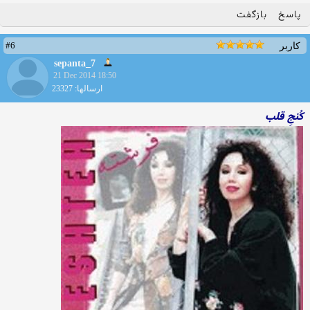
پاسخ
بازگفت
#6
کاربر
sepanta_7
21 Dec 2014 18:50
ارسالها: 23327
کُنجِ قلب