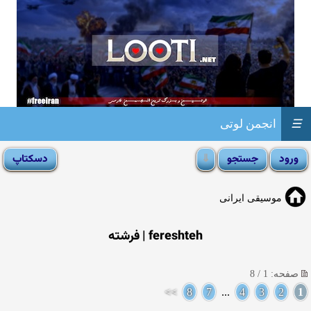
☰
انجمن لوتی
موسیقی ایرانی
fereshteh | فرشته
صفحه: 1 / 8
>>
8
7
...
4
3
2
1