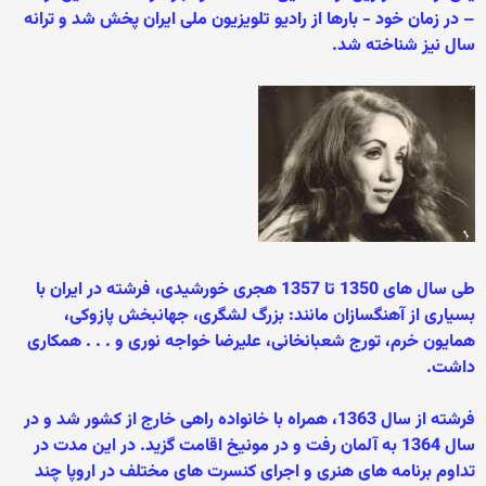
– در زمان خود - بارها از رادیو تلويزيون ملی ايران پخش شد و ترانه
سال نیز شناخته شد.
طی سال های 1350 تا 1357 هجری خورشيدی، فرشته در ايران با
بسیاری از آهنگسازان مانند: بزرگ لشگری، جهانبخش پازوکی،
همايون خرم، تورج شعبانخانی، عليرضا خواجه نوری و . . . همکاری
داشت.
فرشته از سال 1363، همراه با خانواده راهی خارج از کشور شد و در
سال 1364 به آلمان رفت و در مونیخ اقامت گزید. در اين مدت در
تداوم برنامه های هنری و اجرای کنسرت های مختلف در اروپا چند