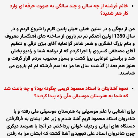
خانم فرشته از چه سالی و چند سالگی به صورت حرفه ای وارد
کار هنر شديد؟
من از بچگی و در سنين خيلی خيلی پايين کارم را شروع کردم و در
سال 1350 اولين آهنگم نم نم بارون از ساخته های آهنگساز معروف
و بنام بزرگ لشگری و شعر شاعر گرانمايه آقای بيژن ترقي و تنظيم
آقای مصطفی کسروی را اجرا کردم که از برنامه شما و راديو پخش
شد و براستی غوغايی برپا گشت و بسيار محبوب مردم قرار گرفت و
هنوز هم بعد از گذشت سال ها مرا به اسم فرشته نم نم بارون می
شناسند.
نحوه آشنايتان با استاد محمود کريمی چگونه بود؟ و چه باعث شد
که شما به هنرستان موسيقی ملّی راه پيدا کرديد؟
برای آشنايی با علم موسيقی به هنرستان موسيقی ملی رفته و با
شادروان استاد محمود کريم آشنا شدم و زير نظر ايشان به فراگرفتن
دستگاه های ايرانی و رديف خوانی پرداختم. در آنجا با هنرمند ديگری
چون شادروان استاد علی تجويدی آشنا گشته که ايشان مرا به رفتن