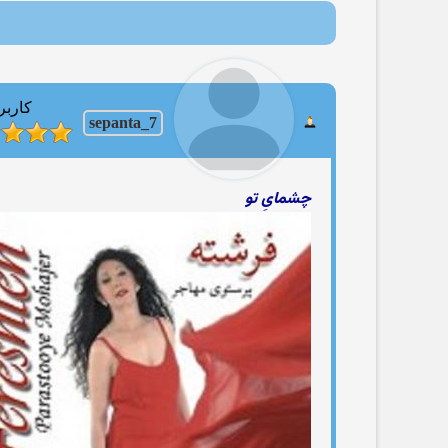
کاربر
sepanta_7
چشمایِ تو