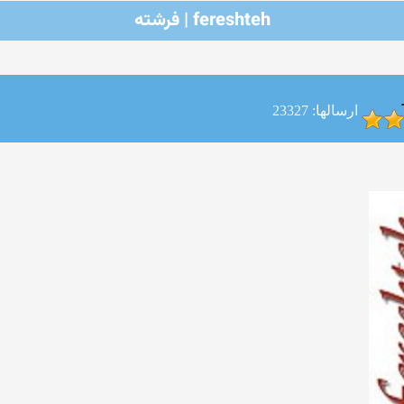
fereshteh | فرشته
ارسالها: 23327