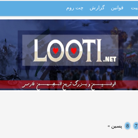
یت
قوانین
گزارش
چت روم
7
8
پسین »