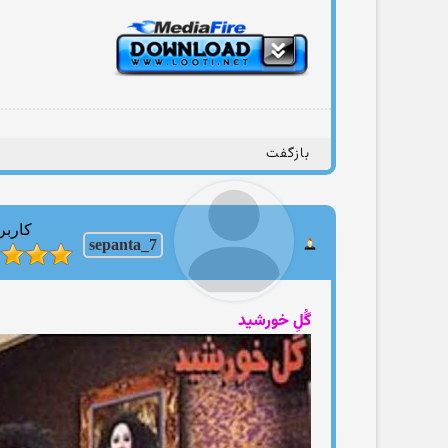
بازگفت
کاربر
sepanta_7
گُلِ خورشید