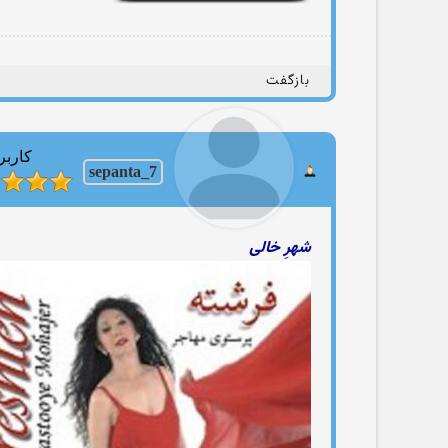
بازگفت
کاربر
sepanta_7
شهرِ خالی