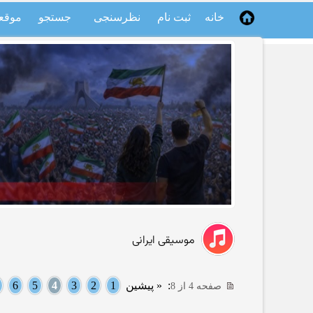
خانه
ثبت نام
نظرسنجی
جستجو
موقع
موسیقی ایرانی
:
« پیشین
1
2
3
4
5
6
صفحه 4 از 8