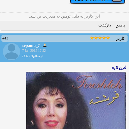
این کاربر به دلیل توهین به مدیریت بن شد.
پاسخ
بازگفت
#43
کاربر
sepanta_7
7 Jan 2015 17:52
ارسالها: 23327
قرن تازه