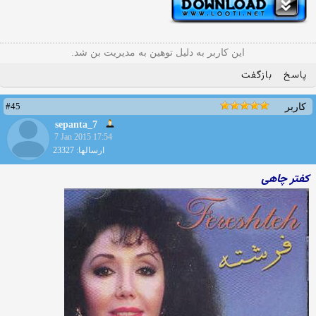
این کاربر به دلیل توهین به مدیریت بن شد.
پاسخ
بازگفت
#45
کاربر
sepanta_7
7 Jan 2015 17:54
ارسالها: 23327
کفتر چاهی