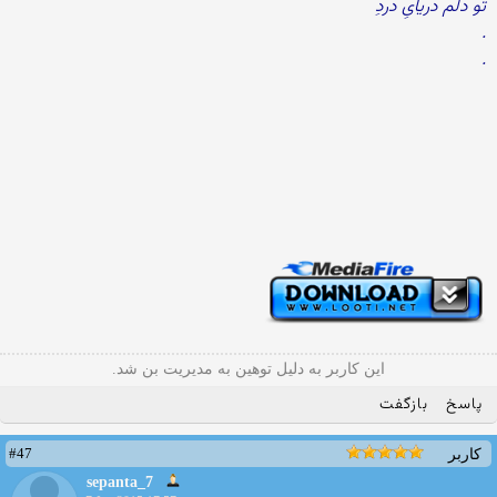
تو دلم دریایِ دردِ
.
.
این کاربر به دلیل توهین به مدیریت بن شد.
پاسخ
بازگفت
#47
کاربر
sepanta_7