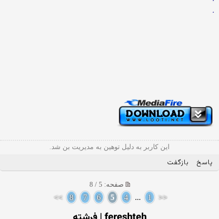
.
این کاربر به دلیل توهین به مدیریت بن شد.
پاسخ
بازگفت
صفحه: 5 / 8
>>
8
7
6
5
4
...
1
<<
fereshteh | فرشته