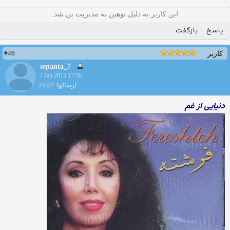
این کاربر به دلیل توهین به مدیریت بن شد.
پاسخ
بازگفت
#46
کاربر
sepanta_7
7 Jan 2015 17:56
ارسالها: 23327
دنیایی از غم