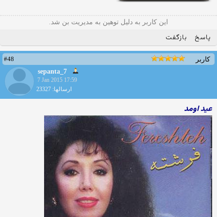
این کاربر به دلیل توهین به مدیریت بن شد.
پاسخ
بازگفت
#48
کاربر
sepanta_7
7 Jan 2015 17:59
ارسالها: 23327
عید اومد