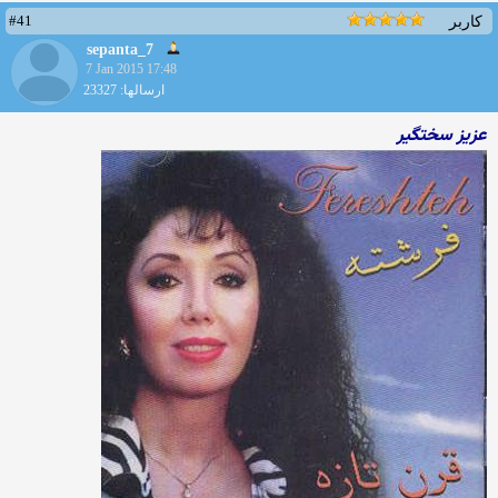
#41
کاربر
sepanta_7
7 Jan 2015 17:48
ارسالها: 23327
عزیز سختگیر