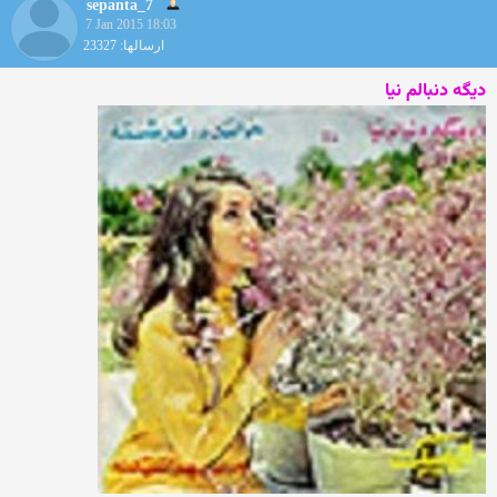
sepanta_7
7 Jan 2015 18:03
ارسالها: 23327
دیگه دنبالم نیا