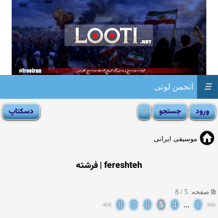
☰
انجمن لوتی
موسیقی ایرانی
fereshteh | فرشته
صفحه: 5 / 8
>>
8
7
6
5
4
...
1
<<