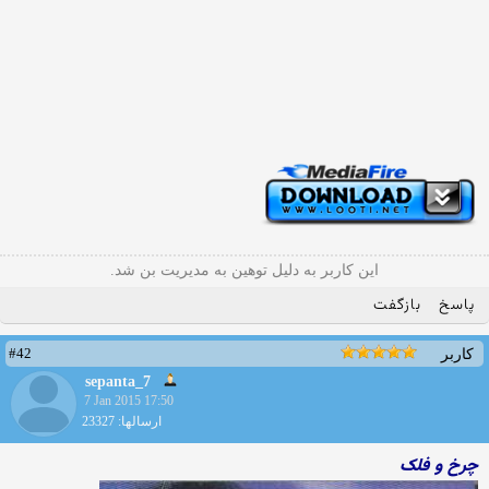
این کاربر به دلیل توهین به مدیریت بن شد.
پاسخ
بازگفت
#42
کاربر
sepanta_7
7 Jan 2015 17:50
ارسالها: 23327
چرخ و فلک