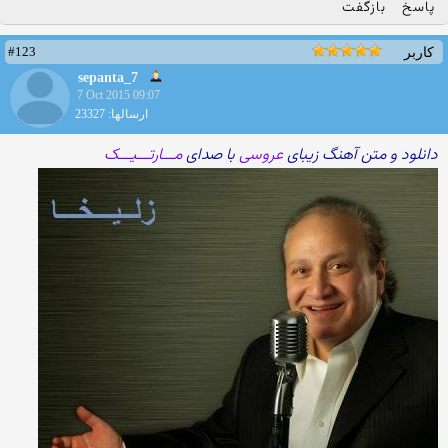
پاسخ
بازگفت
#123
کاربر
sepanta_7
7 Oct 2015 09:07
ارسالها: 23327
دانلود و متن آهنگ زیبای
عروسی
با صدای
مـــارتـــیـــک