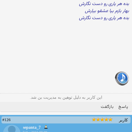
بده هر یاری رو دست نگارش
بهار بازم بیا عشقو بیارش
بده هر یاری رو دست نگارش
این کاربر به دلیل توهین به مدیریت بن شد.
پاسخ
بازگفت
#126
کاربر
sepanta_7