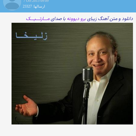
7 Oct 2015 09:09
ارسالها: 23327
دانلود و متن آهنگ زیبای
برو دیوونه
با صدای
مـــارتـــیـــک