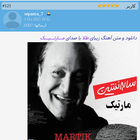
#121
کاربر
sepanta_7
3 Oct 2015 19:32
ارسالها: 23327
دانلود و متن آهنگ زیبای
طلا
با صدای
مـــارتـــیـــک