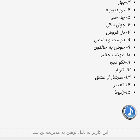
۳-بهار
۴-برو دیوونه
۵-چه خبر
۶-چهل سال
۷-دل فروش
۸-دوست و دشمن
۹-خوش به حالتون
۱۰-مهتاب خانم
۱۱-نگو دیره
۱۲-نازیار
۱۳-سرشار از عشق
۱۴-تعبیر
۱۵-زلیخا
این کاربر به دلیل توهین به مدیریت بن شد.