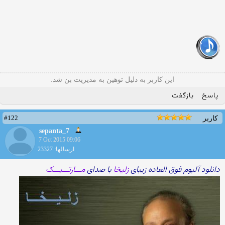
این کاربر به دلیل توهین به مدیریت بن شد.
پاسخ
بازگفت
#122
کاربر
sepanta_7
7 Oct 2015 09:06
ارسالها: 23327
دانلود آلبوم فوق العاده زیبای
زلیخا
با صدای
مـــارتـــیـــک