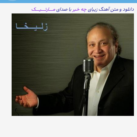
دانلود و متن آهنگ زیبای
چه خبر
با صدای
مـــارتـــیـــک