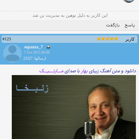
این کاربر به دلیل توهین به مدیریت بن شد.
پاسخ
بازگفت
#125
کاربر
sepanta_7
7 Oct 2015 09:09
ارسالها: 23327
دانلود و متن آهنگ زیبای
بهار
با صدای
مـــارتـــیـــک