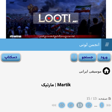
☰
انجمن لوتی
موسیقی ایرانی
Martik | مارتیک
صفحه: 13 / 15
>>
15
14
13
12
...
1
<<