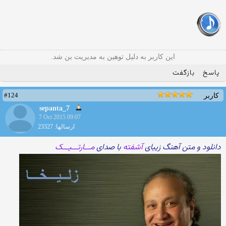
این کاربر به دلیل توهین به مدیریت بن شد.
پاسخ
بازگفت
#124
کاربر
sepanta_7
7 Oct 2015 09:07
ارسالها: 23327
دانلود و متن آهنگ زیبای
آشفته
با صدای
مـــارتـــیـــک