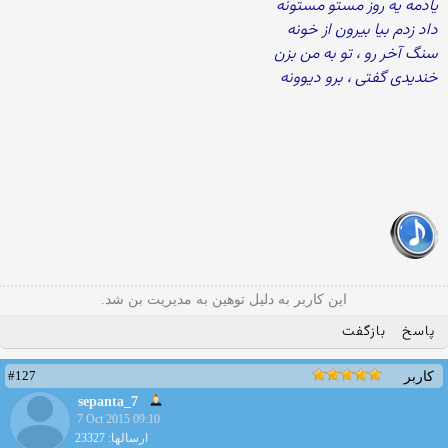
یادمه یه روز مستو مستونه
داد زدم بیا بیرون از خونه
سنگ آخر رو ، تو به من بزن
خندیدی گفتی ، برو دیوونه
این کاربر به دلیل توهین به مدیریت بن شد.
پاسخ
بازگفت
#127
کاربر
sepanta_7
7 Oct 2015 09:10
ارسالها: 23327