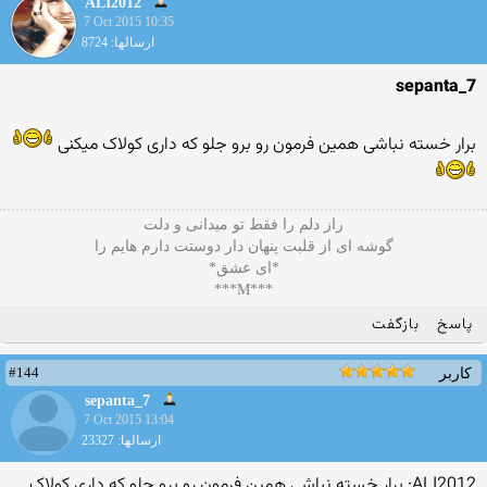
ALI2012
7 Oct 2015 10:35
ارسالها: 8724
sepanta_7
برار خسته نباشی همین فرمون رو برو جلو که داری کولاک میکنی
راز دلم را فقط تو میدانی و دلت
گوشه ای از قلبت پنهان دار دوستت دارم هایم را
*ای عشق*
***M***
پاسخ
بازگفت
#144
کاربر
sepanta_7
7 Oct 2015 13:04
ارسالها: 23327
ALI2012: برار خسته نباشی همین فرمون رو برو جلو که داری کولاک