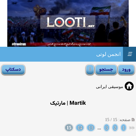
☰
انجمن لوتی
موسیقی ایرانی
Martik | مارتیک
صفحه: 15 / 15
15
14
13
...
3
2
1
<<