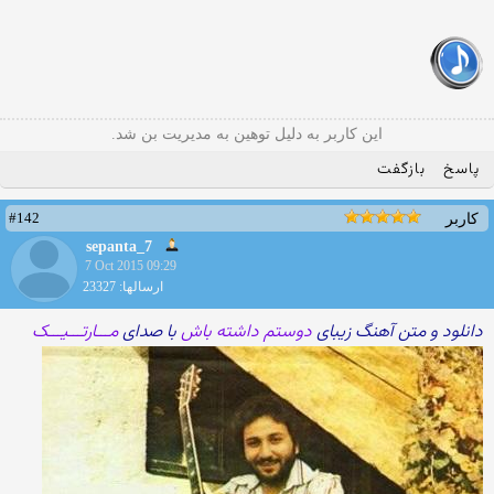
این کاربر به دلیل توهین به مدیریت بن شد.
پاسخ
بازگفت
#142
کاربر
sepanta_7
7 Oct 2015 09:29
ارسالها: 23327
دانلود و متن آهنگ زیبای
دوستم داشته باش
با صدای
مـــارتـــیـــک