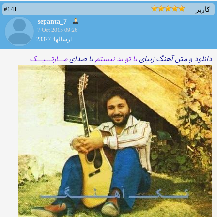
#141
کاربر
sepanta_7
7 Oct 2015 09:26
ارسالها: 23327
دانلود و متن آهنگ زیبای
با تو بد نیستم
با صدای
مـــارتـــیـــک