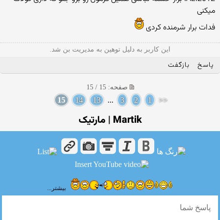
میکنی
فدات برار شرمنده کردی
این کاربر به دلیل توهین به مدیریت بن شد.
پاسخ
بازگفت
صفحه: 15 / 15
15
14
13
...
3
2
1
<<
Martik | مارتیک
بیشتر...