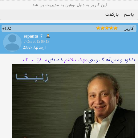
این کاربر به دلیل توهین به مدیریت بن شد.
پاسخ
بازگفت
#132
کاربر
sepanta_7
7 Oct 2015 09:13
ارسالها: 23327
دانلود و متن آهنگ زیبای
مهتاب خانم
با صدای
مـــارتـــیـــک