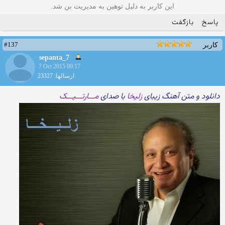
این کاربر به دلیل توهین به مدیریت بن شد.
پاسخ
بازگفت
#137
کاربر
sepanta_7
7 Oct 2015 09:17
ارسالها: 23327
دانلود و متن آهنگ زیبای
زلیخا
با صدای
مـــارتـــیـــک