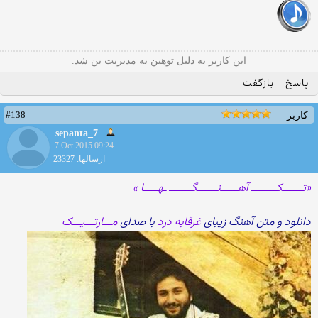
این کاربر به دلیل توهین به مدیریت بن شد.
پاسخ
بازگفت
#138
کاربر
sepanta_7
7 Oct 2015 09:24
ارسالها: 23327
«تـــــــکـــــــــ آهــــــنـــــــگــــــــ ـهـــــا »
دانلود و متن آهنگ زیبای
غرقابه درد
با صدای
مـــارتـــیـــک