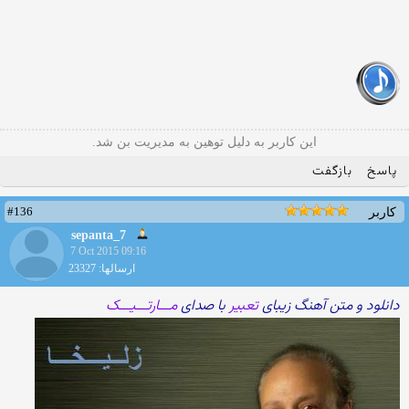
این کاربر به دلیل توهین به مدیریت بن شد.
پاسخ
بازگفت
#136
کاربر
sepanta_7
7 Oct 2015 09:16
ارسالها: 23327
دانلود و متن آهنگ زیبای
تعبیر
با صدای
مـــارتـــیـــک