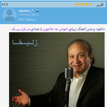
#131
کاربر
sepanta_7
7 Oct 2015 09:13
ارسالها: 23327
دانلود و متن آهنگ زیبای
خوش به حالتون
با صدای
مـــارتـــیـــک