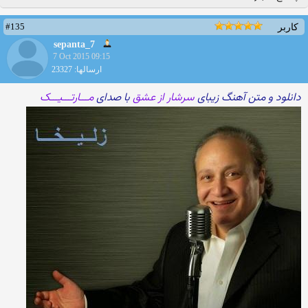
#135
کاربر
sepanta_7
7 Oct 2015 09:15
ارسالها: 23327
دانلود و متن آهنگ زیبای
سرشار از عشق
با صدای
مـــارتـــیـــک