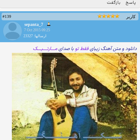
پاسخ
بازگفت
#139
کاربر
sepanta_7
7 Oct 2015 09:25
ارسالها: 23327
دانلود و متن آهنگ زیبای
فقط تو
با صدای
مـــارتـــیـــک