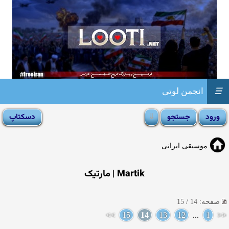
☰
انجمن لوتی
موسیقی ایرانی
Martik | مارتیک
صفحه: 14 / 15
>>
15
14
13
12
...
1
<<