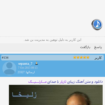
این کاربر به دلیل توهین به مدیریت بن شد.
پاسخ
بازگفت
#134
کاربر
sepanta_7
7 Oct 2015 09:15
ارسالها: 23327
دانلود و متن آهنگ زیبای
نازیار
با صدای
مـــارتـــیـــک