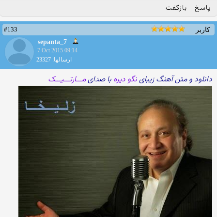
پاسخ
بازگفت
#133
کاربر
sepanta_7
7 Oct 2015 09:14
ارسالها: 23327
دانلود و متن آهنگ زیبای
نگو دیره
با صدای
مـــارتـــیـــک