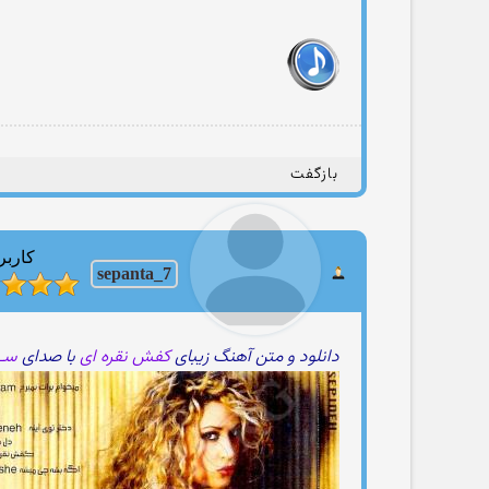
بازگفت
کاربر
sepanta_7
دانلود و متن آهنگ زیبای
کفش نقره ای
با صدای
ســـ