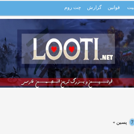
یت
قوانین
گزارش
چت روم
7
پسین »