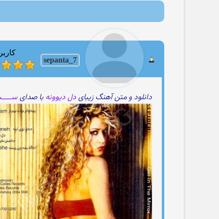
کاربر
sepanta_7
دانلود و متن آهنگ زیبای
دل دیوونه
با صدای
ســـــپـ