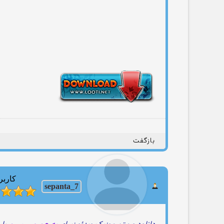
بازگفت
کاربر
sepanta_7