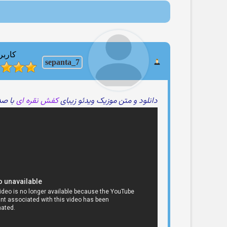
کاربر
sepanta_7
دانلود و متن موزیک ویدئو زیبای
کفش نقره ای
با ص