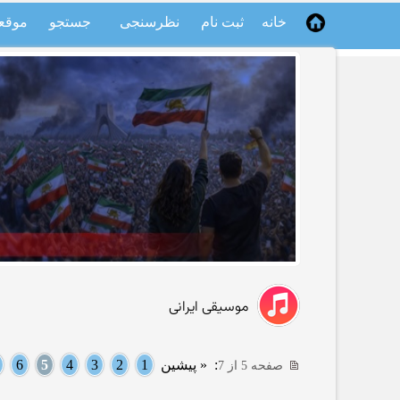
خانه
ثبت نام
نظرسنجی
جستجو
موقع
موسیقی ایرانی
:
« پیشین
1
2
3
4
5
6
صفحه 5 از 7