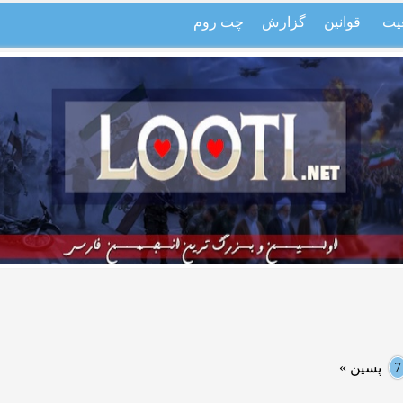
یت
قوانین
گزارش
چت روم
7
پسین »