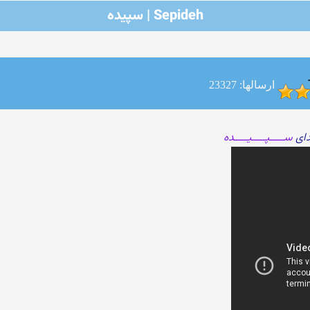
Sepideh | سپیده
ارسالها: 23327
دای
ســـــپـــــیـــــده