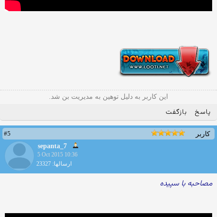
این کاربر به دلیل توهین به مدیریت بن شد.
پاسخ
بازگفت
#5
کاربر
sepanta_7
5 Oct 2015 10:36
ارسالها: 23327
مصاحبه با سپیده