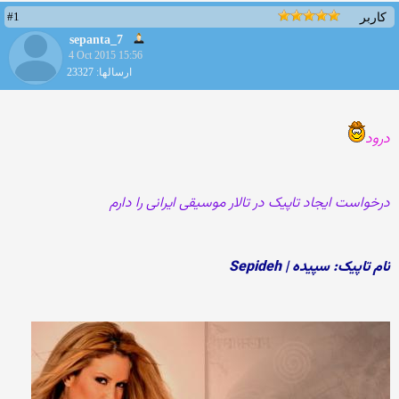
#1
کاربر
sepanta_7
4 Oct 2015 15:56
ارسالها: 23327
درود
درخواست ایجاد تاپیک در تالار موسیقی ایرانی را دارم
نام تاپیک: سپیده | Sepideh