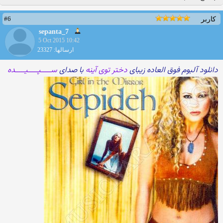
#6
کاربر
sepanta_7
5 Oct 2015 10:42
ارسالها: 23327
دانلود آلبوم فوق العاده زیبای
دختر توی آینه
با صدای
ســـــپـــــیـــــده