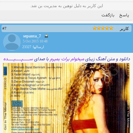
این کاربر به دلیل توهین به مدیریت بن شد.
پاسخ
بازگفت
#7
کاربر
sepanta_7
5 Oct 2015 10:48
ارسالها: 23327
دانلود و متن آهنگ زیبای
میخوام برات بمیرم
با صدای
ســـــپـــــیـــــده