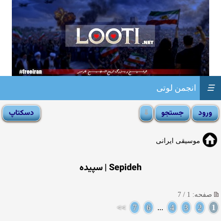
☰
انجمن لوتی
موسیقی ایرانی
Sepideh | سپیده
صفحه: 1 / 7
>>
7
6
...
4
3
2
1