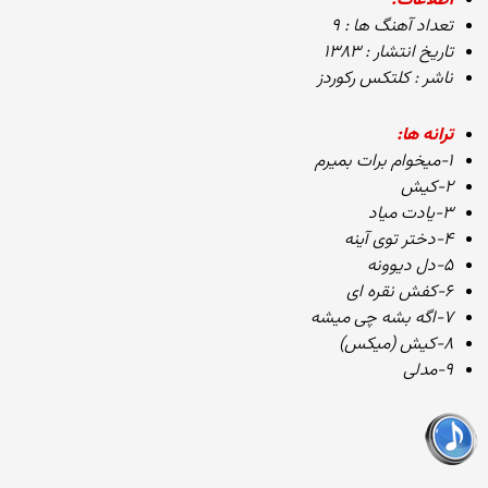
اطلاعات:
تعداد آهنگ ها : ۹
تاریخ انتشار : ۱۳۸۳
ناشر : کلتکس رکوردز
ترانه ها:
۱-میخوام برات بمیرم
۲-کیش
۳-یادت میاد
۴-دختر توی آینه
۵-دل دیوونه
۶-کفش نقره ای
۷-اگه بشه چی میشه
۸-کیش (میکس)
۹-مدلی