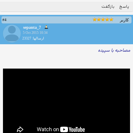
پاسخ
بازگفت
#4
کاربر
sepanta_7
5 Oct 2015 10:34
ارسالها: 23327
مصاحبه با سپیده