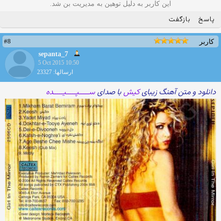
این کاربر به دلیل توهین به مدیریت بن شد.
پاسخ
بازگفت
#8
کاربر
sepanta_7
5 Oct 2015 10:50
ارسالها: 23327
دانلود و متن آهنگ زیبای
کیش
با صدای
ســـــپـــــیـــــده