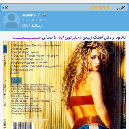
#10
کاربر
sepanta_7
5 Oct 2015 10:52
ارسالها: 23327
دانلود و متن آهنگ زیبای
دختر توی آینه
با صدای
ســـــپـــــیـــــده