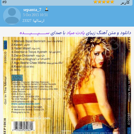
#9
کاربر
sepanta_7
5 Oct 2015 10:51
ارسالها: 23327
دانلود و متن آهنگ زیبای
یادت میاد
با صدای
ســـــپـــــیـــــده