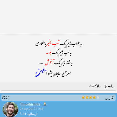
پاسخ
بازگفت
#224
کاربر
limoshirin65
26 Jan 2017 17:45
ارسالها: 7144