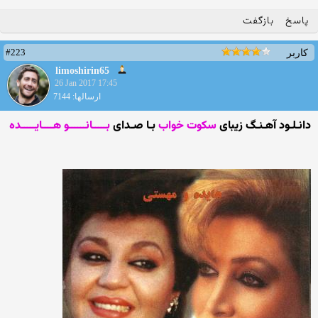
پاسخ
بازگفت
#223
کاربر
limoshirin65
26 Jan 2017 17:45
ارسالها: 7144
دانـلـود آهـنـگ زیبای
سکوت خواب
بـا صـدای
بـــــانــــــو هــــایـــــده