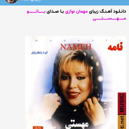
دانـلـود آهـنـگ زیبای
مهمان نوازی
بـا صـدای
بـــــانــــــو
مــــهــــســــتـــــی