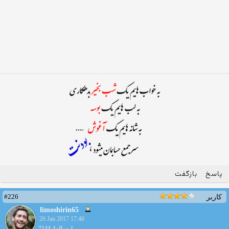
پاسخ
بازگفت
#226
کاربر
limoshirin65
26 Jan 2017 17:46
ارسالها: 7144