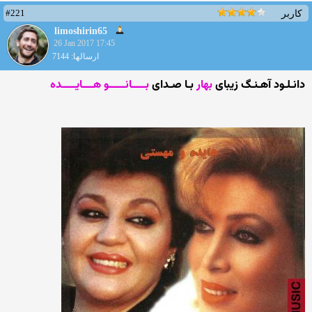
#221
کاربر
limoshirin65
26 Jan 2017 17:45
ارسالها: 7144
دانـلـود آهـنـگ زیبای
بهار
بـا صـدای
بـــــانــــــو هــــایـــــده