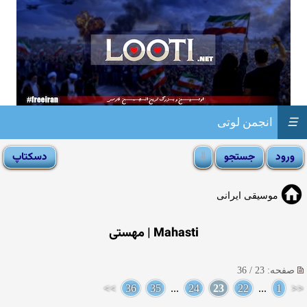
☰
انجمن لوتی
موسیقی ایرانی
Mahasti | مهستی
صفحه: 23 / 36
>>
36
35
...
24
23
22
...
1
<<