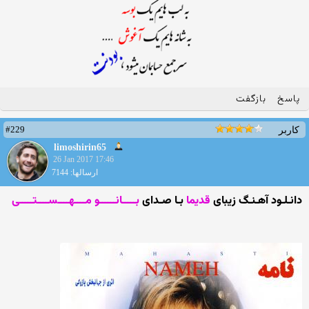
پاسخ
بازگفت
#229
کاربر
limoshirin65
26 Jan 2017 17:46
ارسالها: 7144
دانـلـود آهـنـگ زیبای
قدیما
بـا صـدای
بـــــانــــــو مــــهــــســــتـــــی