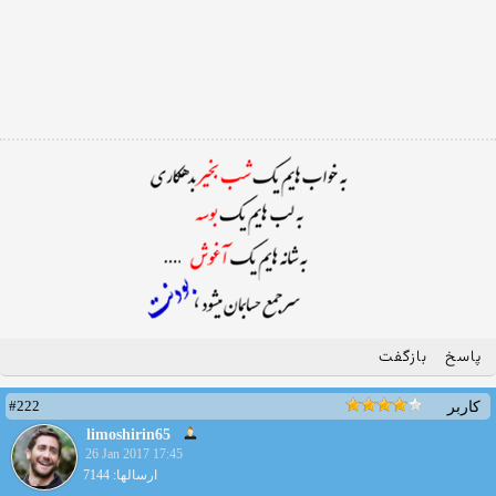
پاسخ
بازگفت
#222
کاربر
limoshirin65
26 Jan 2017 17:45
ارسالها: 7144