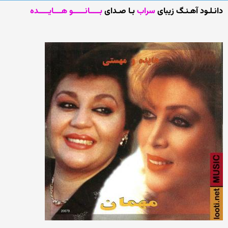
دانـلـود آهـنـگ زیبای
سراب
بـا صـدای
بـــــانــــــو هــــایـــــده