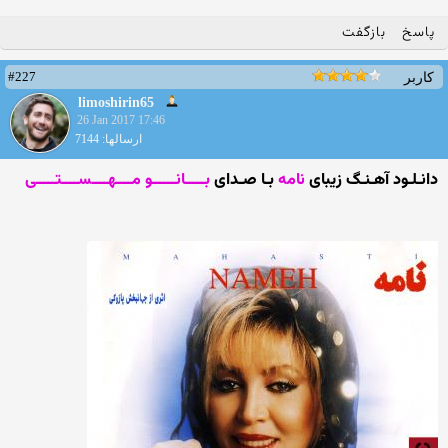
پاسخ
بازگفت
#227
کاربر
limoshirin65
26 Jan 2017 17:46
ارسالها: 7144
دانـلـود آهـنـگ زیبای
نامه
بـا صـدای
بـــــانــــــو مــــهــــســــتـــــی