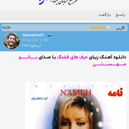
پاسخ
بازگفت
#228
کاربر
limoshirin65
26 Jan 2017 17:46
ارسالها: 7144
دانـلـود آهـنـگ زیبای
حرف های قشنگ
بـا صـدای
بـــــانــــــو
مــــهــــســــتـــــی