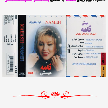
دانـلـود آلبوم زیبای
نــامــه
بـا صـدای
بـــــانــــــو مــــهــــســــتـــــی