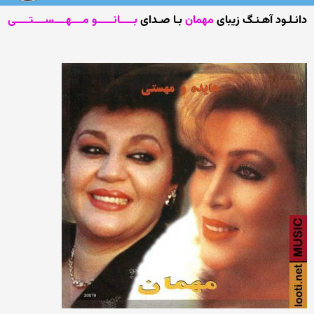
دانـلـود آهـنـگ زیبای
مهمان
بـا صـدای
بـــــانــــــو مــــهــــســــتـــــی