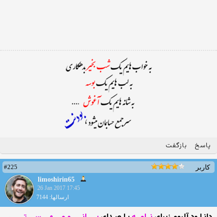
پاسخ
بازگفت
#225
کاربر
limoshirin65
26 Jan 2017 17:45
ارسالها: 7144