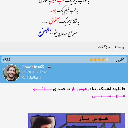
پاسخ
بازگفت
#235
کاربر
limoshirin65
26 Jan 2017 17:48
ارسالها: 7144
دانـلـود آهـنـگ زیبای
هوس باز
بـا صـدای
بـــــانــــــو
مــــهــــســــتـــــی