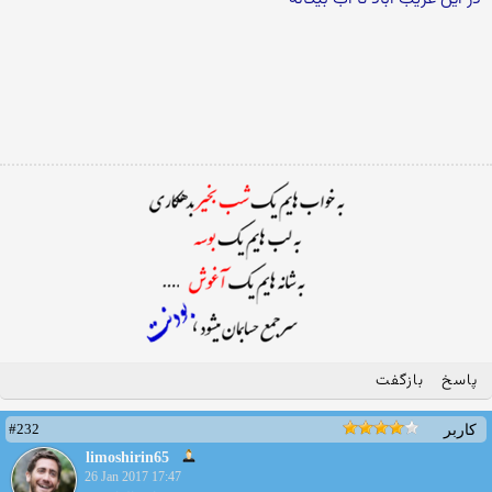
پاسخ
بازگفت
#232
کاربر
limoshirin65
26 Jan 2017 17:47