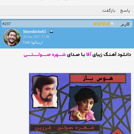
پاسخ
بازگفت
#237
کاربر
limoshirin65
26 Jan 2017 17:48
ارسالها: 7144
دانـلـود آهـنـگ زیبای
آقا
بـا صـدای
شـــهره صــــولــــتــــی