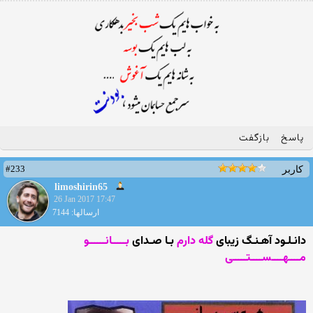
پاسخ
بازگفت
#233
کاربر
limoshirin65
26 Jan 2017 17:47
ارسالها: 7144
دانـلـود آهـنـگ زیبای
گله دارم
بـا صـدای
بـــــانــــــو
مــــهــــســــتـــــی