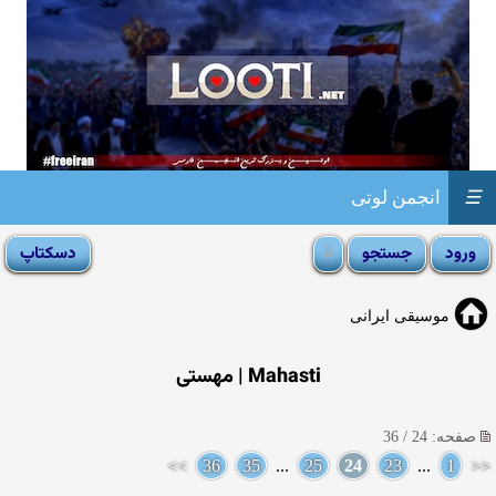
☰
انجمن لوتی
موسیقی ایرانی
Mahasti | مهستی
صفحه: 24 / 36
>>
36
35
...
25
24
23
...
1
<<