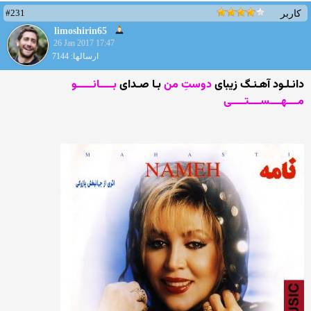
#231
کاربر
limoshirin65
26 Jan 2017 17:47
ارسالها: 7144
دانـلـود آهـنـگ زیبای
دوستِ من
بـا صـدای
بـــــانــــــو
مــــهــــســــتـــــی