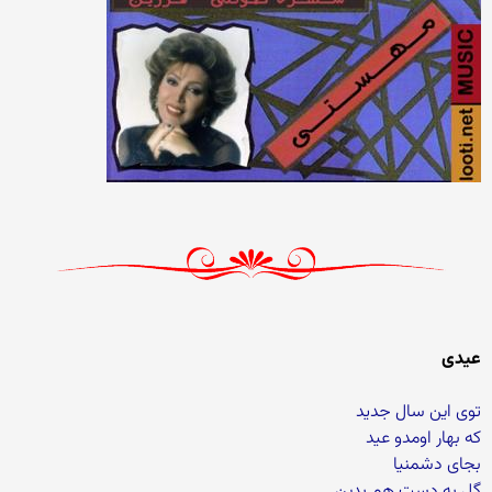
عیدی
توی این سال جدید
که بهار اومدو عید
بجای دشمنیا
گل به دست هم بدین