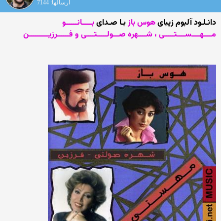
ارسالها: 7144
دانـلـود آلبوم زیبای
هوس باز
بـا صـدای
بـــــانــــــو
مــــهــــســــتـــــی ، شــــهره صـــولـــــتــــی و فــــــرزیــــــــــن