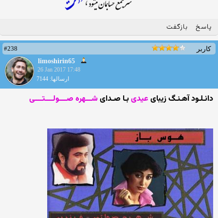
پاسخ
بازگفت
#238
کاربر
limoshirin65
26 Jan 2017 17:48
ارسالها: 7144
دانـلـود آهـنـگ زیبای
عیدی
بـا صـدای
شـــهره صــــولــــتــــی