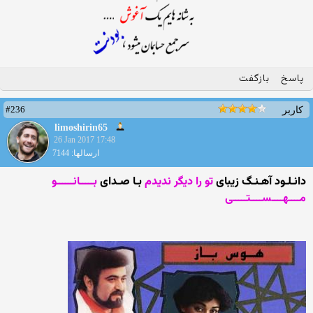
پاسخ
بازگفت
#236
کاربر
limoshirin65
26 Jan 2017 17:48
ارسالها: 7144
دانـلـود آهـنـگ زیبای
تو را دیگر ندیدم
بـا صـدای
بـــــانــــــو
مــــهــــســــتـــــی