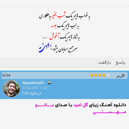
پاسخ
بازگفت
#234
کاربر
limoshirin65
26 Jan 2017 17:47
ارسالها: 7144
دانـلـود آهـنـگ زیبای
گل امید
بـا صـدای
بـــــانــــــو
مــــهــــســــتـــــی