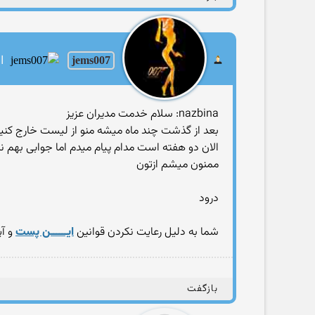
jems007
ار
nazbina: سلام خدمت مدیران عزیز
بعد از گذشت چند ماه میشه منو از لیست خارج کنی
الان دو هفته است مدام پیام میدم اما جوابی بهم ن
ممنون میشم ازتون
درود
شما به دلیل رعایت نکردن قوانین
ایــــــن پست
و آپ
بازگفت