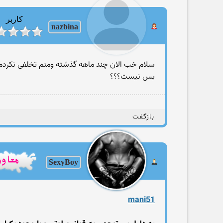
کاربر
nazbina
سلام خب الان چند ماهه گذشته ومنم تخلفی نکردم
بس نیست؟؟؟
بازگفت
SexyBoy
mani51