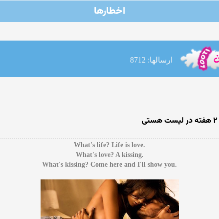
اخطارها
ارسالها: 8712
.What's life? Life is love
.What's love? A kissing
.What's kissing? Come here and I'll show you