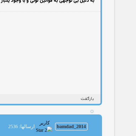
به دلیل بی توجهی به قوانین لوتی و با وجود یکبا
بازگفت
کاربر
bamdad_2014
ارسالها: 2536