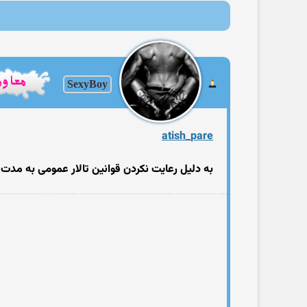
SexyBoy
atish_pare
به دلیل رعایت نکردن قوانین تالار عمومی به مدت ۲ هفته در لیست هستی