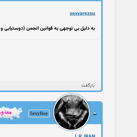
sexyarezou
به دلیل بی توجهی به قوانین انجمن (دوستیابی و ا
بازگفت
SexyBoy
I_R_IRAN