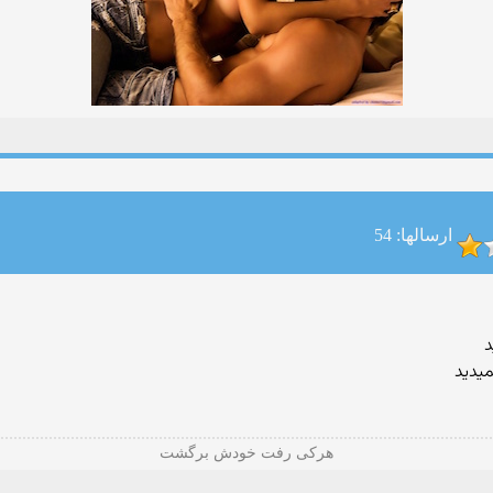
ارسالها: 54
د
میدید
هرکی رفت خودش برگشت