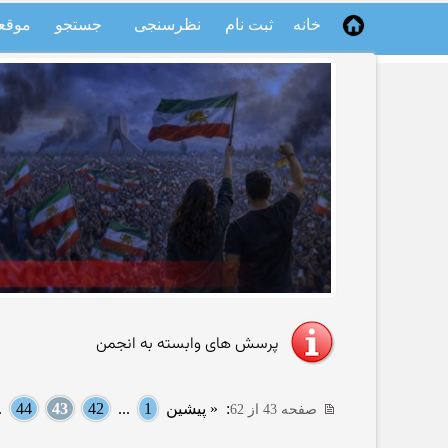
خانه
ثبت نام
نظرسنجی
جستجو
موقع
پرسش های وابسته به انجمن
:
« پیشین
1
...
42
43
44
..
صفحه 43 از 62