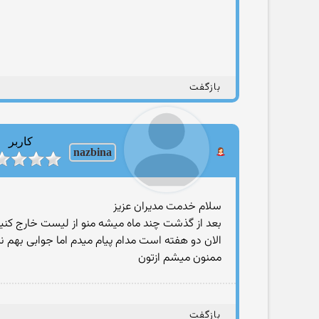
بازگفت
کاربر
nazbina
سلام خدمت مدیران عزیز
بعد از گذشت چند ماه میشه منو از لیست خارج کنی
الان دو هفته است مدام پیام میدم اما جوابی بهم ن
ممنون میشم ازتون
بازگفت