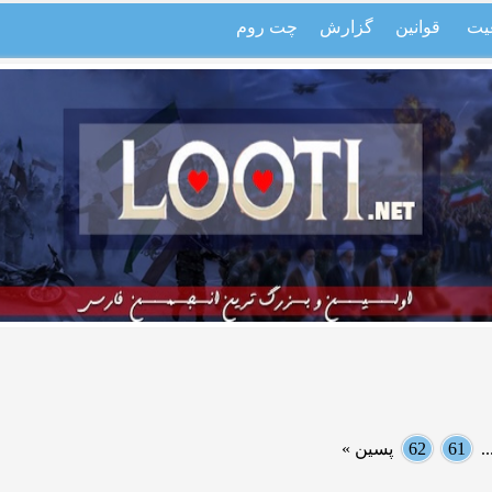
یت
قوانین
گزارش
چت روم
.
61
62
پسین »