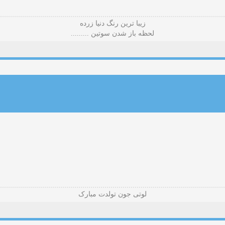
زیبا ترین رنگ دنیا زرده
لحظه باز شدن سوتین .........
لوتی جون تولدت مبارک