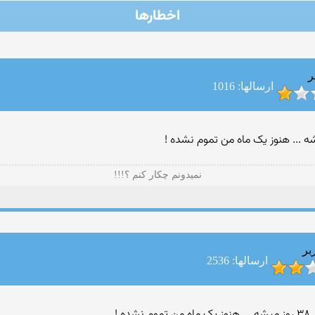
اخطارها
ر
ارسالها: 1016
نمیدونم چکار کنم ؟!!!
بر
ارسالها: 2536