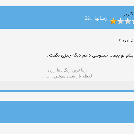
کاربر
ارسالها: 221
جوابشو تو پیغام خصوصی دادم دیگه چیزی نگفت .
زیبا ترین رنگ دنیا زرده
لحظه باز شدن سوتین .........