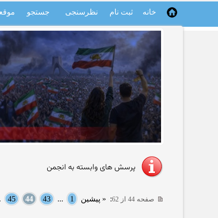
خانه
ثبت نام
نظرسنجی
جستجو
موقع
پرسش های وابسته به انجمن
:
« پیشین
1
...
43
44
45
..
صفحه 44 از 62