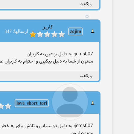
بازگفت
کاربر
zojim
ارسالها: 347
jems007: به دلیل توهین به کاربران
ممنون از شما به دلیل پیگیری و احترام به کاربران عز
بازگفت
love_short_tori
jems007: به دلیل دوستیابی و تلاش برای به خطر انداختن کاربران در پیام خصوصی
ممنون ازتون