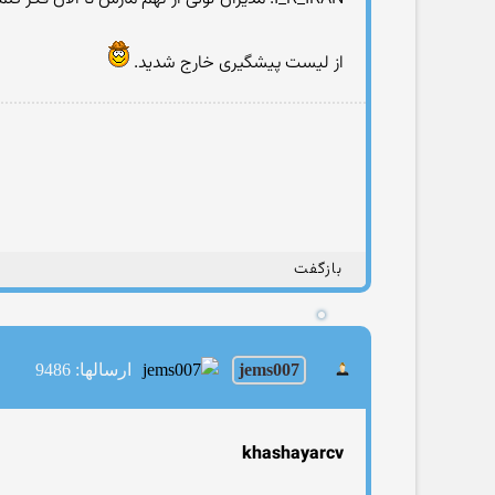
از لیست پیشگیری خارج شدید.
بازگفت
jems007
ارسالها: 9486
khashayarcv