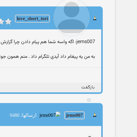
love_short_tori
jems007: اگه واسه شما هم پیام دادن چرا گزارش ندادید ؟
به من یه پیغام داد آیدی تلگرام داد . منم همون 
بازگفت
jems007
ارسالها: 9486