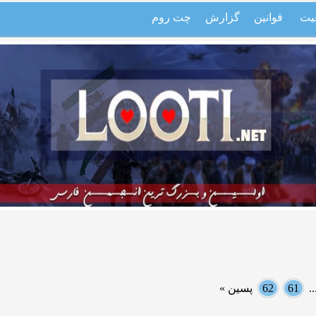
یت
قوانین
گزارش
چت روم
.
61
62
پسین »