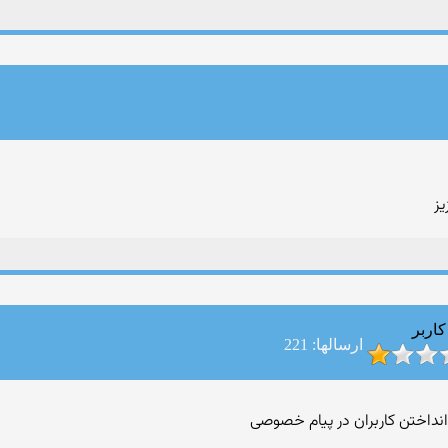
یز
کاربر
ارسالها: 221