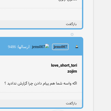
بازگفت
jems007
ارسالها: 9486
love_short_tori
zojim
اگه واسه شما هم پیام دادن چرا گزارش ندادید ؟
بازگفت