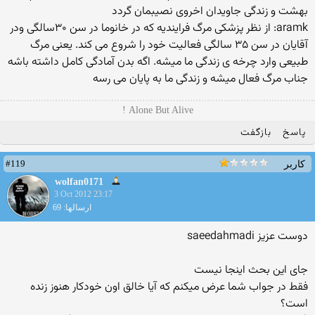
بهشت و زندگی جاویدان اخروی نصیبمان گردد
aramk: از نظر پزشکی مرگ فرایندیه که در خانوما در سن ۳۰سالگی ودر
آقایان در سن ۳۵ سالگی فعالیت خود را شروع می کند. یعنی مرگ
طبیعی وارد چرخه ی زندگی ما میشه. اگه بدن آمادگی کامل داشته باشه
جناب مرگ فعال میشه و زندگی ما به پایان می رسه
Alone But Alive !
پاسخ
بازگفت
#119
کاربر
wolfan0171
3 Oct 2012 23:17
ارسالها: 69
دوست عزیز saeedahmadi
جای این بحث اینجا نیست
فقط در جواب شما عرض میکنم که آیا خالق اون خودکار هنوز زنده
است؟