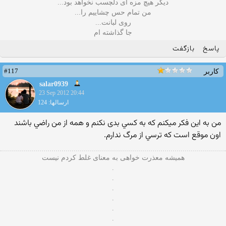
دیگر هیچ مزه ای دلچسب نخواهد بود...
من تمام حس چشاییم را...
روی لبانت...
جا گذاشته ام
پاسخ
بازگفت
#117
کاربر
salar0939
23 Sep 2012 20:44
ارسالها: 124
من به اين فكر ميكنم كه به كسي بدى نكنم و همه از من راضي باشند
اون موقع است كه ترسي از مرگ ندارم.
همیشه معذرت خواهی به معنای غلط کردم نیست
.
.
.
.
.
.