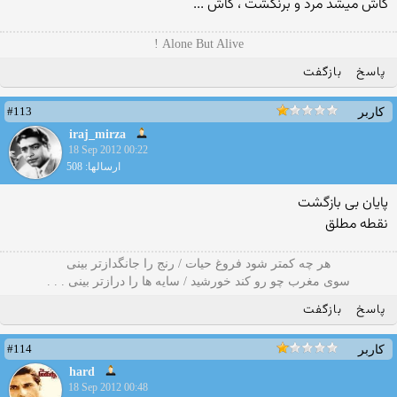
کاش میشد مرد و برنگشت ، کاش ...
Alone But Alive !
پاسخ
بازگفت
#113
کاربر
iraj_mirza
18 Sep 2012 00:22
ارسالها: 508
پایان بی بازگشت
نقطه مطلق
هر چه کمتر شود فروغ حیات / رنج را جانگدازتر بینی
سوی مغرب چو رو کند خورشید / سایه ها را درازتر بینی . . .
پاسخ
بازگفت
#114
کاربر
hard
18 Sep 2012 00:48