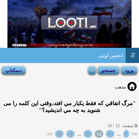
☰
انجمن لوتی
مذهب
"مرگ اتفاقي كه فقط يكبار مي افتد،وقتی اين كلمه را می
شنوید به چه مي انديشيد؟"
صفحه: 12 / 19
>>
19
18
...
13
12
11
...
1
<<