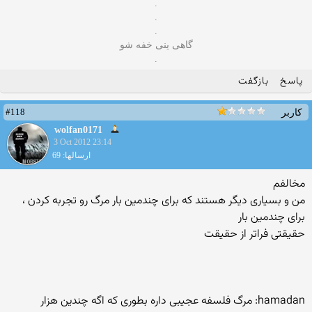
.
.
.
گاهی ینی خفه شو
‏.
پاسخ
بازگفت
#118
کاربر
wolfan0171
3 Oct 2012 23:14
ارسالها: 69
مخالفم
من و بسیاری دیگر هستند که برای چندمین بار مرگ رو تجربه کردن ،
برای چندمین بار
حقیقتی فراتر از حقیقت
hamadan: مرگ فلسفه عجیبی داره بطوری که اگه چندین هزار