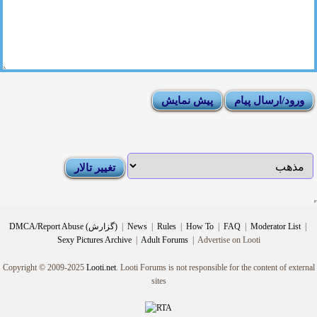
|
Moderator List
|
FAQ
|
How To
|
Rules
|
News
|
DMCA/Report Abuse (گزارش)
Sexy Pictures Archive
|
Adult Forums
|
Advertise on Looti
Copyright © 2009-2025
Looti.net
. Looti Forums is not responsible for the content of external
sites