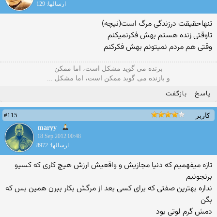
ارسالها: 129
تنهاحقیقت درزندگی مرگ است(نیچه)
تاوقتی زنده هستم بهش فکرنمیکنم
وقتی هم مردم نمیتونم بهش فکرکنم
برنده می گوید مشکل است، اما ممکن
و بازنده می گوید ممکن است، اما مشکل ...
پاسخ
بازگفت
#115
کاربر
maryy
18 Sep 2012 00:48
ارسالها: 8972
تازه میفهمیم که دنیا مجازیش و واقعیش ارزش هیچ کاری که کسیو
برنجونیم
نداره بهترین صفتی که برای کسی بعد از مرگش بکار ببرن همین بس که
بگن
دمش گرم لوتی بود