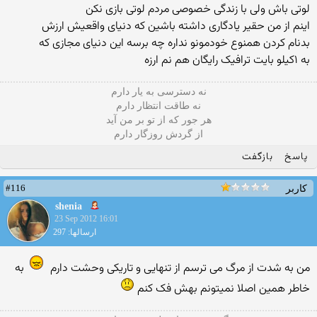
لوتی باش ولی با زندگی خصوصی مردم لوتی بازی نکن
اینم از من حقیر یادگاری داشته باشین که دنیای واقعیش ارزش
بدنام کردن همنوع خودمونو نداره چه برسه این دنیای مجازی که
به ۱کیلو بایت ترافیک رایگان هم نم ارزه
نه دسترسی به یار دارم
نه طاقت انتظار دارم
هر جور که از تو بر من آید
از گردش روزگار دارم
پاسخ
بازگفت
#116
کاربر
shenia
23 Sep 2012 16:01
ارسالها: 297
من به شدت از مرگ می ترسم از تنهایی و تاریکی وحشت دارم
به
خاطر همین اصلا نمیتونم بهش فک کنم