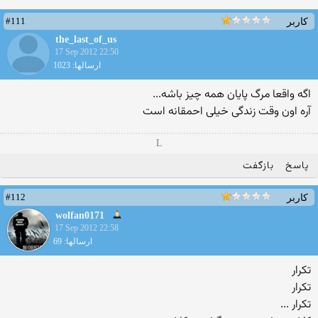
#111
کاربر
the_last_of_us
17 Sep 2012 22:50
ارسالها: 1023
اگه واقعا مرگ پایان همه چیز باشه...
آره اون وقت زندگی خیلی احمقانه است
L
پاسخ
بازگفت
#112
کاربر
wolfan0171
17 Sep 2012 22:58
ارسالها: 69
تکرار
تکرار
تکرار ...