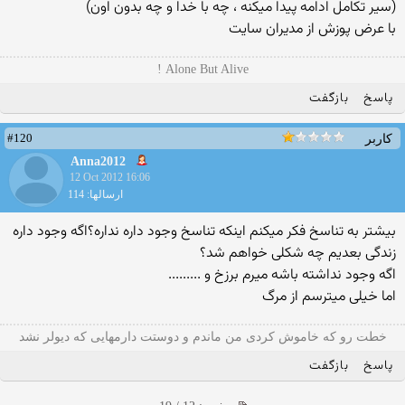
(سیر تکامل ادامه پیدا میکنه ، چه با خدا و چه بدون اون)
با عرض پوزش از مدیران سایت
Alone But Alive !
پاسخ
بازگفت
#120
کاربر
Anna2012
12 Oct 2012 16:06
ارسالها: 114
بیشتر به تناسخ فکر میکنم اینکه تناسخ وجود داره نداره؟اگه وجود داره
زندگی بعدیم چه شکلی خواهم شد؟
اگه وجود نداشته باشه میرم برزخ و .........
اما خیلی میترسم از مرگ
خطت رو که خاموش کردی من ماندم و دوستت دارمهایی که دیولر نشد
پاسخ
بازگفت