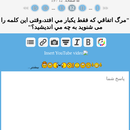
صفحه: 12 / 19
>>
19
18
...
13
12
11
...
1
<<
"مرگ اتفاقي كه فقط يكبار مي افتد،وقتی اين كلمه را
می شنوید به چه مي انديشيد؟"
بیشتر...