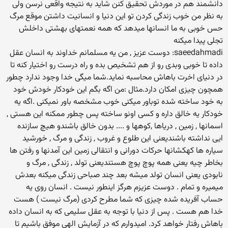
دانشمند هم در موردش تحقیق کنن شاید به نتیجه واقعی نرسن ولی
به نظر من خوب زندگی کردن تو این دنیا و انسانیت داشتن موقع مرگ
حس خوبی به ما انسانها میدهد که همه نعمتهای بهشتی داخلش
تجلی پیدا میکنه
saeedahmadi: دوست عزیز , من یه مسلمانم خداوند به انسان عقل
داده تا خوبی وبدی رو از هم تشخیص بده و راه درست رو اختیار کنه تا
در دنیای اخرت باهاش محاسبه نماید.شما میگی خدا وجود ندارد چطور
همچون چیزی امکان دارد.مثال :من اگه بگم این خودکار خودش خود
به خود ساخته شده توباور میکنی خوب مشخصه باور نمیکنی .اگه یه
خودکار یه خالق داره و کسی اونو ساخته پس چطور ممکنه این هستی ,
اسمانها , زمین , دریاها ,کوهها و .... بدون خالق باشندو هیچ سازنده
ایی نداشته باشندیعنی این طلوع و غروب , زندگی و مرگ , خورشید
سیاره ها کهکشانها حرکات دورانی و انتقالی زمین این آمدنها و رفتن ها
بخاطر چیه یعنی همه پوچ پوچ هستندیعنی تولد , زندگی , مرگ و
نابودی یعنی انسان تولد میشه بعد چند صباحی زندگی میکنه بعدش
میمیره و تمام . دوست عزیزم هرگز اینطور نیست . انسان روی یه
حساب آفریده شده چیزی که شما مطرح کردی (مرگ نیست ) هست
خدا هم هست . پس از دنیا با توجه به عقل سلیمی که به انسان داده
باهاش رفتار خواهد کرد. امیدوارم که در آزمایش الهی موفق باشیم تا