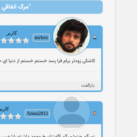
"مرگ اتفاقي 
کاربر
mrbex
کاشکی زودتر برام فرا رسد خستم خستم از دنیا ای خدا
بازگفت
کاربر
Anna2012
نمیگم حتما میگم اگه تناسخ وجود داشته باشه پس