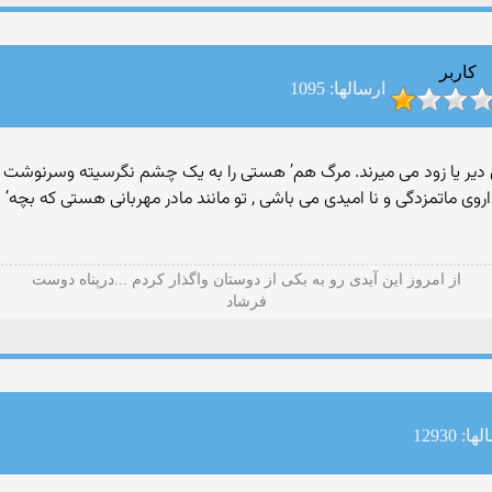
کاربر
ارسالها: 1095
ن دیر یا زود می میرند. مرگ هم’ هستی را به یک چشم نگرسیته وسرنوشت آنها
وی ماتمزدگی و نا امیدی می باشی , تو مانند مادر مهربانی هستی که بچه’ 
از امروز این آیدی رو به بکی از دوستان واگذار کردم ...درپناه دوست
فرشاد
ا: 12930