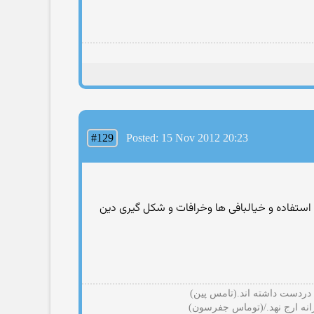
#129
Posted: 15 Nov 2012 20:23
 استفاده و خیالبافی ها وخرافات و شکل گیری دین
 دردست داشته اند.(تامس پین)
رانه ارج نهد./(توماس جفرسون)