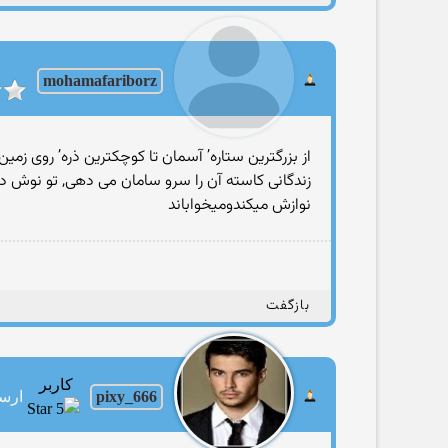
mohamafariborz
از بزرگترین ستاره’ آسمان تا کوچکترین ذره’ روی زمی
زندگانی کاسته آن را سرو سامان می دهی, تو نوش دار
نوازش میکندومیخواباند
بازگفت
کاربر
pixy_666
ارساله