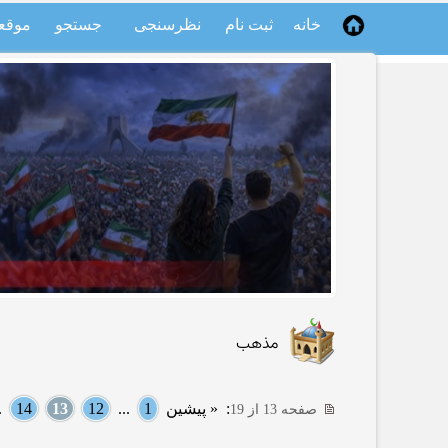
خانه
ثبت نام
نظرسنجی
جستجو
موقع
مذهب
:
« پیشین
1
...
12
13
14
..
صفحه 13 از 19