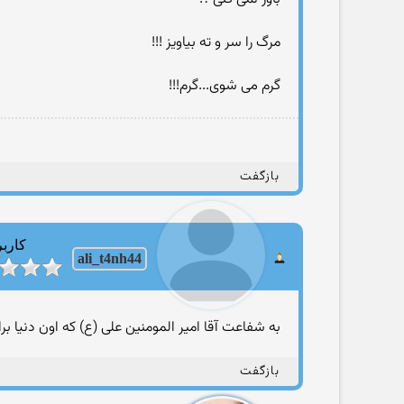
مرگ را سر و ته بیاویز !!!
گرم می شوی...گرم!!!
بازگفت
کاربر
ali_t4nh44
به شفاعت آقا امیر المومنین علی (ع) که اون دنیا ب
بازگفت