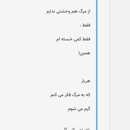
از مرگ هم وحشتی ندارم
فقط ،
فقط کمی خسته ام
همین!
هربار
که به مرگ فکر می کنم
گرم می شوم
باور نمی کنی ؟!