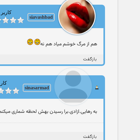
کاربر
siavashbad
هم از مرگ خوشم میاد هم نه
بازگفت
کارب
sinasarmad
به رهایی.ازادی.برا رسیدن بهش لحظه شماری میکنم
بازگفت