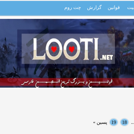
یت
قوانین
گزارش
چت روم
.
18
19
پسین »