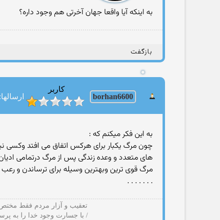
به اینکه آیا واقعا جهان آخرتی هم وجود داره؟
بازگفت
کاربر
borhan6600
ارسالها: 32
به این فکر میکنم که :
چون مرگ یکبار برای هرکس اتفاق می افتد وکسی نیست
های متعدد و وعده زندگی پس از مرگ درتمامی ادیان 
مرگ قوی ترین وبهترین وسیله برای ترساندن و رعب
.‏ ‏. . . . . .
تعقیب و آزار مردم فقط مختص ب
/ با جسارت وجود خدا را به پرس