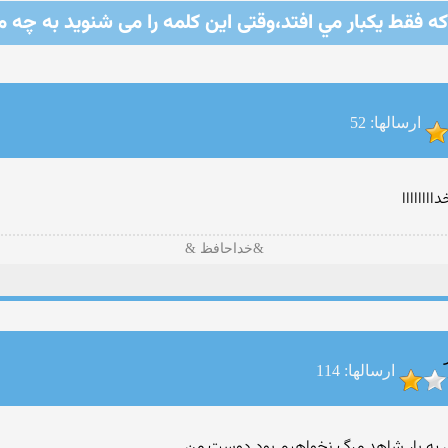
كه فقط يكبار مي افتد،وقتی اين كلمه را می شنوید به چه م
ارسالها: 52
ااااااا
&خداحافظ &
ارسالها: 114
 یه بار شاهد مرگ نخواهیم بود دوست من